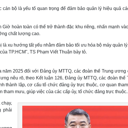
c cán bộ là yếu tố quan trọng để đảm bảo quản lý hiệu quả cá
Giờ hoàn toàn có thể trở thành đặc khu riêng, nhấn mạnh vào
ưỡng chất lượng cao.
hị là xu hướng tất yếu nhằm đảm bảo tối ưu hóa bộ máy quản lý
nh của TP.HCM", TS Phạm Viết Thuận bày tỏ.
tra năm 2025 đối với Đảng ủy MTTQ, các đoàn thể Trung ương 
ng nêu rõ, theo Kết luận 126, Đảng ủy MTTQ, các đoàn thể 
nh thành lập, cơ cấu tổ chức đảng ủy trực thuộc, cơ quan tha
 tham mưu, giúp việc của các cấp ủy, tổ chức đảng trực thuộc..
 chạy,
g phải