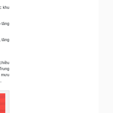
c khu
 tăng
, tăng
chiều
Trung
m mưu
.