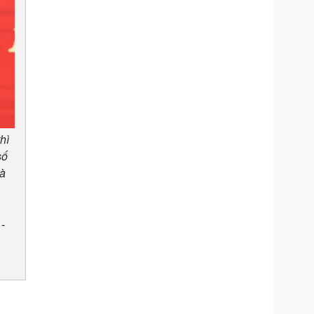
hì
số
và
-