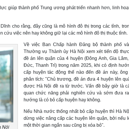
 lực giúp thành phố Trung ương phát triển nhanh hơn, linh hoạ
Dĩnh cho rằng, đây cũng là mô hình đô thị trong các tỉnh, tro
 cứu việc nên hay không giữ lại các mô hình đô thị thuộc tỉnh.
Về việc Ban Chấp hành Đảng bộ thành phố v
Thường vụ Thành ủy Hà Nội xem xét tiến độ thực
đề án lên quận của 4 huyện (Đông Anh, Gia Lâm,
Đức, Thanh Trì) trong năm 2025, khi có định hướ
cấp huyện tác động thế nào đến đề án này, ông
phân tích: "Chủ trương, đề án đưa 4 huyện lên qu
được Hà Nội đề ra từ trước. Vấn đề bây giờ là c
quan chức năng phải nghiên cứu và sớm đưa ra
hướng là có bỏ cấp huyện hay không.
Nếu Nhà nước thống nhất bỏ cấp huyện thì Hà Nộ
dừng việc nâng cấp các huyện lên quận, bởi nếu lê
một thời gian ngắn sau cũng bị xóa bỏ".
à Nội