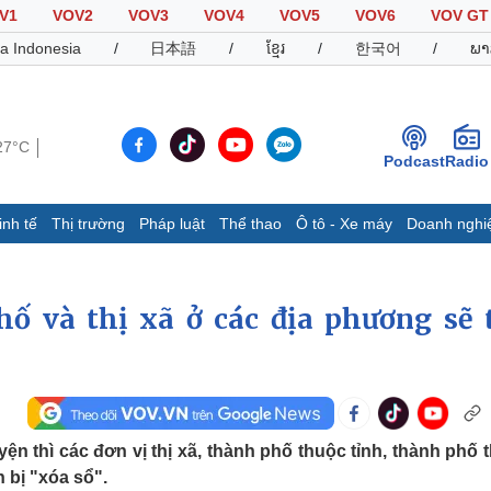
V1
VOV2
VOV3
VOV4
VOV5
VOV6
VOV GT
a Indonesia
/
日本語
/
ខ្មែរ
/
한국어
/
ພາ
27°C
Podcast
Radio
inh tế
Thị trường
Pháp luật
Thể thao
Ô tô - Xe máy
Doanh nghi
Thế giới
Multimedia
K
Quan sát
Video
B
ố và thị xã ở các địa phương sẽ 
Cuộc sống đó đây
Ảnh
K
Hồ sơ
E-Magazine
Infographic
n thì các đơn vị thị xã, thành phố thuộc tỉnh, thành phố 
Thể thao
Ô tô - Xe máy
D
 bị "xóa sổ".
Bóng đá
Ô tô
T