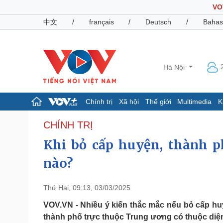
VO
中文
/
français
/
Deutsch
/
Bahas
Hà Nội
Chính trị
Xã hội
Thế giới
Multimedia
K
Chính trị
Xã hội
CHÍNH TRỊ
Đảng
Tin 24h
Khi bỏ cấp huyện, thành ph
Tổ chức nhân sự
Dự báo thời tiết
Quốc hội
Giáo dục
nào?
Nhận diện sự thật
Dấu ấn VOV
Việc làm
Thứ Hai, 09:13, 03/03/2025
Biển đảo
VOV.VN - Nhiều ý kiến thắc mắc nếu bỏ cấp huyệ
Pháp luật
Quân sự - Quốc phòng
thành phố trực thuộc Trung ương có thuộc diện
Vụ án
Vũ khí