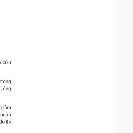
n cứu
trong
, ông
g tâm
 ngân
đô thị