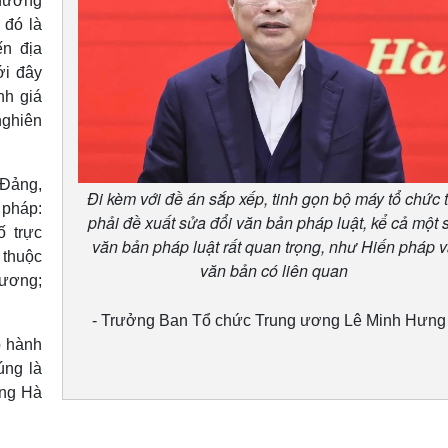
phương
 đó là
ến địa
ới đây
nh giá
nghiên
Đảng,
Đi kèm với đề án sắp xếp, tinh gọn bộ máy tổ chức t
 pháp:
phải đề xuất sửa đổi văn bản pháp luật, kể cả một 
ố trực
văn bản pháp luật rất quan trọng, như Hiến pháp 
 thuộc
văn bản có liên quan
 ương;
- Trưởng Ban Tổ chức Trung ương Lê Minh Hưng 
p hành
úng là
ông Hà