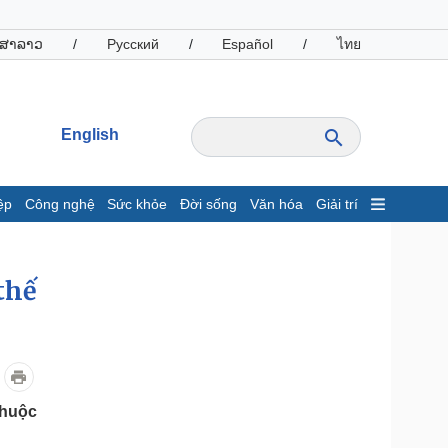
ສາລາວ
/
Русский
/
Español
/
ไทย
English
ệp
Công nghệ
Sức khỏe
Đời sống
Văn hóa
Giải trí
inh tế
Thị trường
ất động sản
Giá vàng
thế
hởi nghiệp
Tiêu dùng
Tỷ giá
Chứng khoán
Giá cà phê
thuộc
oanh nghiệp
Công nghệ
hông tin doanh nghiệp
Sành điệu