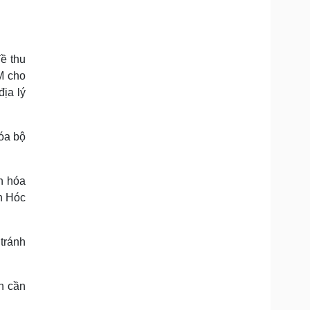
ề thu
M cho
ịa lý
óa bộ
n hóa
n Hóc
tránh
nh cần