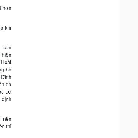
t hơn
ng khi
à Ban
 hiện
 Hoài
ng bỏ
 Dĩnh
ận đã
ác cơ
 định
i nên
n thì