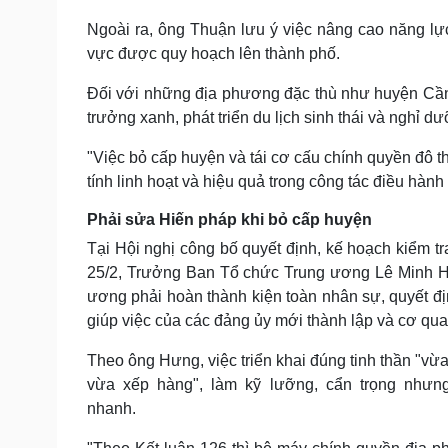
Ngoài ra, ông Thuận lưu ý việc nâng cao năng lự
vực được quy hoạch lên thành phố.
Đối với những địa phương đặc thù như huyện Cần 
trưởng xanh, phát triển du lịch sinh thái và nghỉ d
"Việc bỏ cấp huyện và tái cơ cấu chính quyền đô t
tính linh hoạt và hiệu quả trong công tác điều hà
Phải sửa Hiến pháp khi bỏ cấp huyện
Tại Hội nghị công bố quyết định, kế hoạch kiểm 
25/2, Trưởng Ban Tổ chức Trung ương Lê Minh Hư
ương phải hoàn thành kiện toàn nhân sự, quyết đị
giúp việc của các đảng ủy mới thành lập và cơ quan
Theo ông Hưng, việc triển khai đúng tinh thần "vừa
vừa xếp hàng", làm kỹ lưỡng, cẩn trọng nhưn
nhanh.