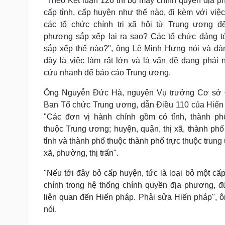
"Theo Kết luận 126 thì bộ máy chính quyền địa 
cấp tỉnh, cấp huyện như thế nào, đi kèm với việc
các tổ chức chính trị xã hội từ Trung ương đ
phương sắp xếp lại ra sao? Các tổ chức đảng t
sắp xếp thế nào?", ông Lê Minh Hưng nói và đá
đây là việc làm rất lớn và là vấn đề đang phải 
cứu nhanh để báo cáo Trung ương.
Ông Nguyễn Đức Hà, nguyên Vụ trưởng Cơ sở 
Ban Tổ chức Trung ương, dẫn Điều 110 của Hiến
"Các đơn vị hành chính gồm có tỉnh, thành ph
thuộc Trung ương; huyện, quận, thị xã, thành phố
tỉnh và thành phố thuộc thành phố trực thuộc trung
xã, phường, thị trấn".
"Nếu tới đây bỏ cấp huyện, tức là loại bỏ một cấ
chính trong hệ thống chính quyền địa phương, đ
liên quan đến Hiến pháp. Phải sửa Hiến pháp", 
nói.