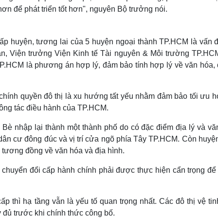
hơn để phát triển tốt hơn", nguyên Bộ trưởng nói.
cấp huyện, tương lai của 5 huyện ngoại thành TP.HCM là vấn đ
n, Viện trưởng Viện Kinh tế Tài nguyên & Môi trường TP.HC
P.HCM là phương án hợp lý, đảm bảo tính hợp lý về văn hóa, đ
chính quyền đô thị là xu hướng tất yếu nhằm đảm bảo tối ưu h
 công tác điều hành của TP.HCM.
è nhập lại thành một thành phố do có đặc điểm địa lý và vă
dân cư đông đúc và vị trí cửa ngõ phía Tây TP.HCM. Còn huyệ
 tương đồng về văn hóa và địa hình.
chuyển đổi cấp hành chính phải được thực hiện cẩn trọng để 
p thì hạ tầng vẫn là yếu tố quan trọng nhất. Các đô thị vệ ti
 đủ trước khi chính thức công bố.