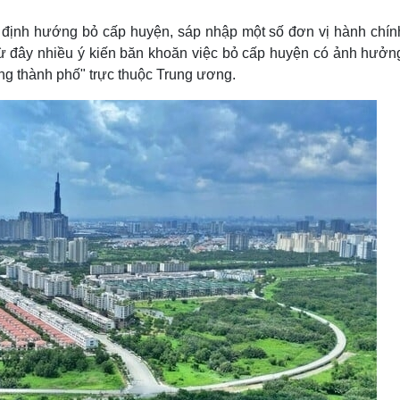
Lịch thi đấu bóng đá
Xe máy
Thế giới thể thao
Tư vấn
u định hướng bỏ cấp huyện, sáp nhập một số đơn vị hành chín
eSports
V
ừ đây nhiều ý kiến băn khoăn việc bỏ cấp huyện có ảnh hưởn
Hậu trường
ong thành phố" trực thuộc Trung ương.
Văn hóa
Giải trí
D
Sân khấu - Điện ảnh
Nghệ sĩ
Văn học
Thời trang
Âm nhạc
Sao Việt
c
Di sản