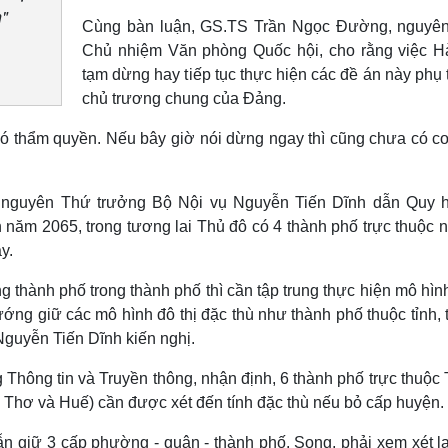
n"
Cùng bàn luận, GS.TS Trần Ngọc Đường, nguyê
Chủ nhiệm Văn phòng Quốc hội, cho rằng việc H
tạm dừng hay tiếp tục thực hiện các đề án này phụ
chủ trương chung của Đảng.
ó thẩm quyền. Nếu bây giờ nói dừng ngay thì cũng chưa có cơ
, nguyên Thứ trưởng Bộ Nội vụ Nguyễn Tiến Dĩnh dẫn Quy 
năm 2065, trong tương lai Thủ đô có 4 thành phố trực thuộc 
y.
thành phố trong thành phố thì cần tập trung thực hiện mô hìn
ớng giữ các mô hình đô thị đặc thù như thành phố thuộc tỉnh,
Nguyễn Tiến Dĩnh kiến nghị.
Thông tin và Truyền thông, nhận định, 6 thành phố trực thuộc 
hơ và Huế) cần được xét đến tính đặc thù nếu bỏ cấp huyện.
n giữ 3 cấp phường - quận - thành phố. Song, phải xem xét lạ