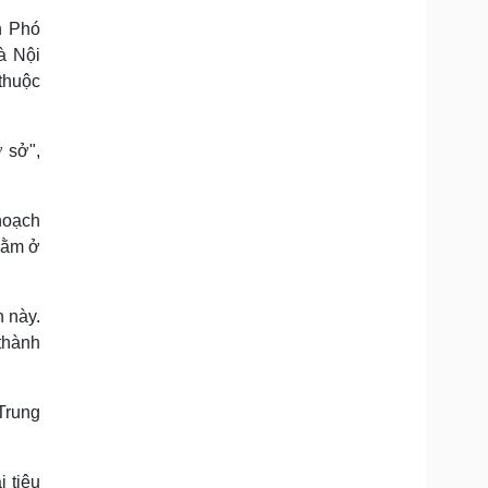
n Phó
à Nội
 thuộc
 sở",
hoạch
nằm ở
h này.
 thành
Trung
i tiêu