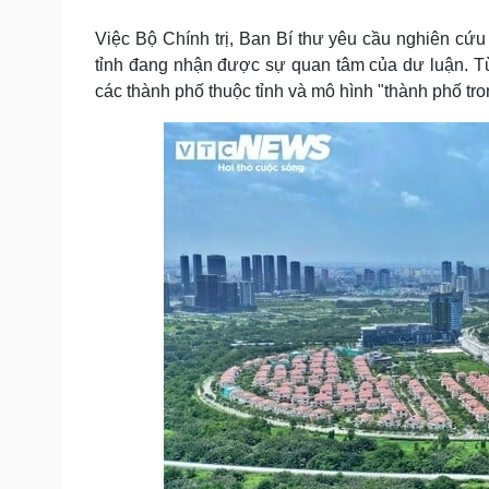
Tin nóng
Việt Nam
Tư vấn luật
Phân tích
Việc Bộ Chính trị, Ban Bí thư yêu cầu nghiên cứ
tỉnh đang nhận được sự quan tâm của dư luận. T
các thành phố thuộc tỉnh và mô hình "thành phố tr
Sức khỏe
Đời sống
Dinh dưỡng - món ngon
Nhà đẹp
Cây thuốc
Blog
Sản phụ khoa
Tình yêu - Gia đình
Nhi khoa
Nam khoa
Làm đẹp - giảm cân
Phòng mạch online
Ăn sạch sống khỏe
Cải chính