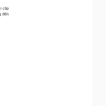
Doanh nghiệp 24h
Tin Công nghệ
Doanh nhân
Trải nghiệm
h cấp
ì cộng đồng
Chuyển đổi số
g đến
u lịch
Podcast
Tư vấn
Câu chuyện thời sự
Săn Tour
Đọc truyện đêm khuya
heck-in
Cửa sổ tình yêu
Kể chuyện cho bé
Hạt giống tâm hồn