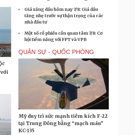
Giá xăng dầu hôm nay 7/8: Giá dầu
tăng nhẹ trước sự thận trọng của các
nhà đầu tư
Một số cổ phiếu cần quan tâm 7/8: Cơ
hội tiềm năng với FPT và VPB
QUÂN SỰ - QUỐC PHÒNG
ộc
 với
Mỹ duy trì sức mạnh tiêm kích F-22
tại Trung Đông bằng “mạch máu”
KC-135