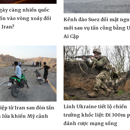
ngày càng nhiều quốc
uốn vào vòng xoáy đối
Kênh đào Suez đối mặt ngu
 Iran?
mới sau vụ tấn công bằng 
Ai Cập
Lính Ukraine tiết lộ chiến
ệp từ Iran sau đòn tấn
trường khốc liệt: Đi 300m 
n lửa khiến Mỹ cảnh
đánh cược mạng sống