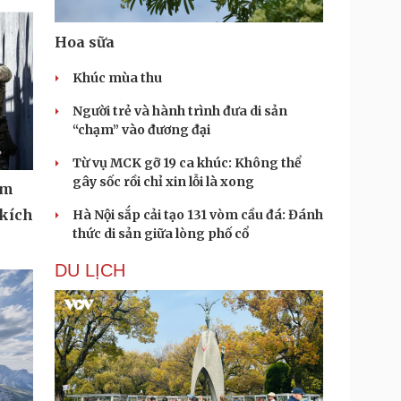
Hoa sữa
Khúc mùa thu
Người trẻ và hành trình đưa di sản
“chạm” vào đương đại
Từ vụ MCK gỡ 19 ca khúc: Không thể
gây sốc rồi chỉ xin lỗi là xong
ệm
 kích
Hà Nội sắp cải tạo 131 vòm cầu đá: Đánh
thức di sản giữa lòng phố cổ
DU LỊCH