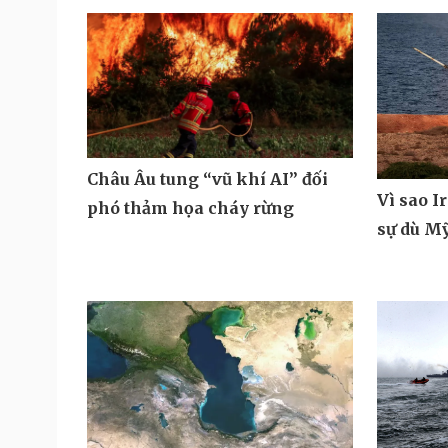
Châu Âu tung “vũ khí AI” đối
Vì sao I
phó thảm họa cháy rừng
sự dù M