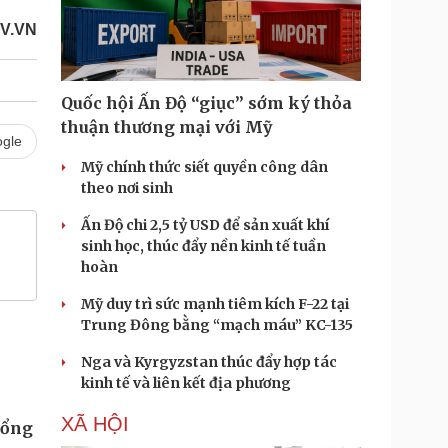
V.VN
Quốc hội Ấn Độ “giục” sớm ký thỏa
thuận thương mại với Mỹ
gle
Mỹ chính thức siết quyền công dân
theo nơi sinh
Ấn Độ chi 2,5 tỷ USD để sản xuất khí
sinh học, thúc đẩy nền kinh tế tuần
hoàn
Mỹ duy trì sức mạnh tiêm kích F-22 tại
Trung Đông bằng “mạch máu” KC-135
Nga và Kyrgyzstan thúc đẩy hợp tác
kinh tế và liên kết địa phương
XÃ HỘI
Tổng