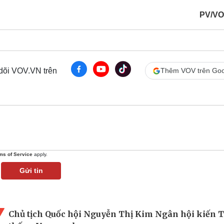
PV/VO
 dõi VOV.VN trên
Thêm VOV trên Goo
ms of Service
apply.
Gửi tin
Chủ tịch Quốc hội Nguyễn Thị Kim Ngân hội kiến 