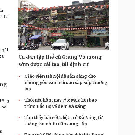
iến
đô La
 gửi
za
Cư dân tập thể cũ Giảng Võ mong
sớm được cải tạo, tái định cư
Giáo viên Hà Nội đã sẵn sàng cho
những yêu cầu mới sau sắp xếp trường
ổng
lớp
Thời tiết hôm nay 7/8: Mưa lớn bao
 Tổng
trùm Bắc Bộ về đêm và sáng
 hội
Tìm thấy hài cốt 2 liệt sĩ ở Đà Nẵng từ
thông tin nhân dân cung cấp
a