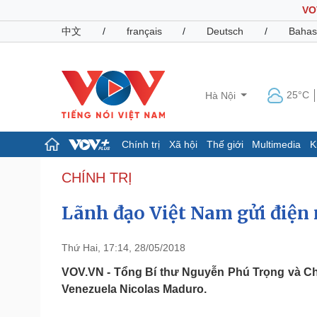
VO
中文
/
français
/
Deutsch
/
Bahas
25°C
Hà Nội
Chính trị
Xã hội
Thế giới
Multimedia
K
Chính trị
Xã hội
CHÍNH TRỊ
Đảng
Tin 24h
Lãnh đạo Việt Nam gửi điệ
Tổ chức nhân sự
Dự báo thời tiết
Quốc hội
Giáo dục
Nhận diện sự thật
Dấu ấn VOV
Thứ Hai, 17:14, 28/05/2018
Việc làm
Biển đảo
VOV.VN - Tổng Bí thư Nguyễn Phú Trọng và Ch
Venezuela Nicolas Maduro.
Pháp luật
Quân sự - Quốc phòng
Vụ án
Vũ khí