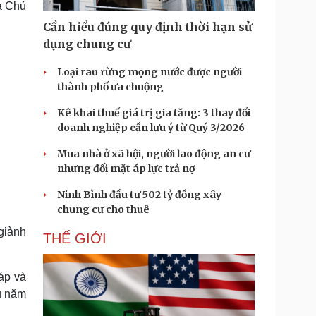
à Chủ
Doanh nghiệp 24h
Tin Công nghệ
Doanh nhân
Trải nghiệm
Cần hiểu đúng quy định thời hạn sử
ì cộng đồng
Chuyển đổi số
dụng chung cư
Loại rau rừng mọng nước được người
u lịch
Podcast
thành phố ưa chuộng
Tư vấn
Câu chuyện thời sự
Săn Tour
Đọc truyện đêm khuya
Kê khai thuế giá trị gia tăng: 3 thay đổi
heck-in
Cửa sổ tình yêu
doanh nghiệp cần lưu ý từ Quý 3/2026
Kể chuyện cho bé
Mua nhà ở xã hội, người lao động an cư
Hạt giống tâm hồn
nhưng đối mặt áp lực trả nợ
Ninh Bình đầu tư 502 tỷ đồng xây
chung cư cho thuê
giành
THẾ GIỚI
áp và
u năm