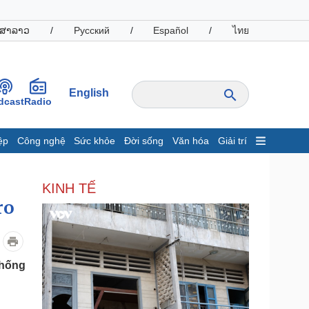
ສາລາວ
/
Русский
/
Español
/
ไทย
English
dcast
Radio
ệp
Công nghệ
Sức khỏe
Đời sống
Văn hóa
Giải trí
inh tế
Thị trường
KINH TẾ
ất động sản
Giá vàng
ro
hởi nghiệp
Tiêu dùng
Tỷ giá
Chứng khoán
Giá cà phê
thống
oanh nghiệp
Công nghệ
hông tin doanh nghiệp
Sành điệu