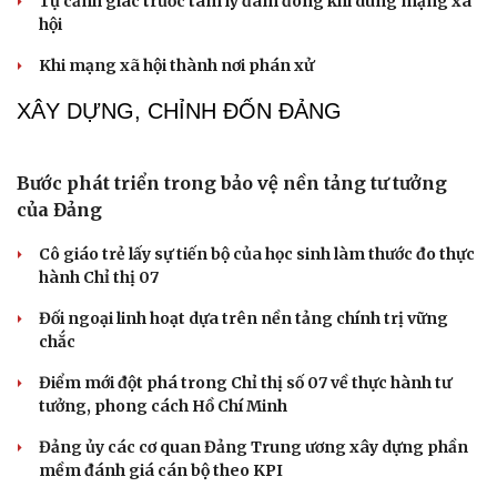
Cải chính
Thành tựu nhân quyền ở Việt Nam: Sự thật được
chứng minh qua những số liệu cụ thể
Thực tiễn vận hành chính quyền ba cấp bác bỏ mọi luận
điệu xuyên tạc
Thủ đoạn xuyên tạc mới trên không gian mạng thời AI
Tự cảnh giác trước tâm lý đám đông khi dùng mạng xã
hội
Khi mạng xã hội thành nơi phán xử
XÂY DỰNG, CHỈNH ĐỐN ĐẢNG
Bước phát triển trong bảo vệ nền tảng tư tưởng
của Đảng
Cô giáo trẻ lấy sự tiến bộ của học sinh làm thước đo thực