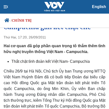
English
Mặt trận hai nước Việt Nam –
CHÍNH TRỊ
/
Campuchia gắn kết chặt chẽ
Thứ Hai, 17:20, 26/09/2011
Hai cơ quan đã góp phần quan trọng tô thắm thêm tình
Chính trị
Xã hội
hữu nghị truyền thống Việt Nam - Campuchia.
Đảng
Tin 24h
Tổ chức nhân sự
Dự báo thời tiết
Thắt chặt tình đoàn kết Việt Nam- Campuchia
Quốc hội
Giáo dục
Nhận diện sự thật
Dấu ấn VOV
Chiều 26/9 tại Hà Nội, Chủ tịch Ủy ban Trung ương MTTQ
Việc làm
Việt Nam Huỳnh Đảm đã có buổi tiếp Đoàn đại biểu cấp
Biển đảo
cao Hội đồng Quốc gia Mặt trận đoàn kết phát triển Tổ
quốc Campuchia, do ông Min Khin, Ủy viên Ban chấp
hành Trung ương Đảng nhân dân Campuchia, Phó Chủ
tịch thường trực, kiêm Tổng Thư ký Hội đồng Quốc gia Mặt
trận đoàn kết phát triển Tổ quốc Campuchia, Bộ trưởng Bộ