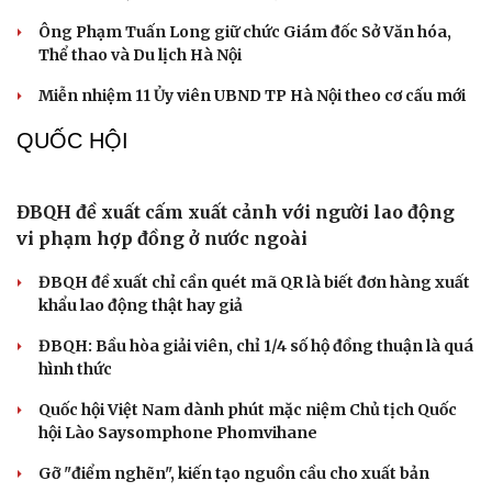
Hải Phòng có tân Phó Chủ tịch HĐND và Phó Chủ
tịch UBND thành phố
Nữ Phó Giám đốc Sở Nội vụ Hà Nội được bổ nhiệm làm
Giám đốc Sở Ngoại vụ
Ông Nguyễn Thanh Liêm giữ chức Giám đốc Báo và
Phát thanh, Truyền hình Hà Nội
Ông Phạm Tuấn Long giữ chức Giám đốc Sở Văn hóa,
Thể thao và Du lịch Hà Nội
Miễn nhiệm 11 Ủy viên UBND TP Hà Nội theo cơ cấu mới
QUỐC HỘI
Du lịch
Podcast
ĐBQH đề xuất cấm xuất cảnh với người lao động
Tư vấn
Câu chuyện thời sự
vi phạm hợp đồng ở nước ngoài
Săn Tour
Đọc truyện đêm khuya