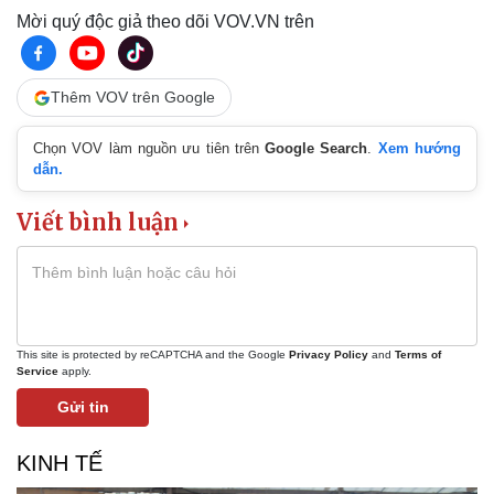
Giá cà phê
Mời quý độc giả theo dõi VOV.VN trên
Thêm VOV trên Google
Chọn VOV làm nguồn ưu tiên trên
Google Search
.
Xem hướng
dẫn.
Viết bình luận
This site is protected by reCAPTCHA and the Google
Privacy Policy
and
Terms of
Service
apply.
Gửi tin
KINH TẾ