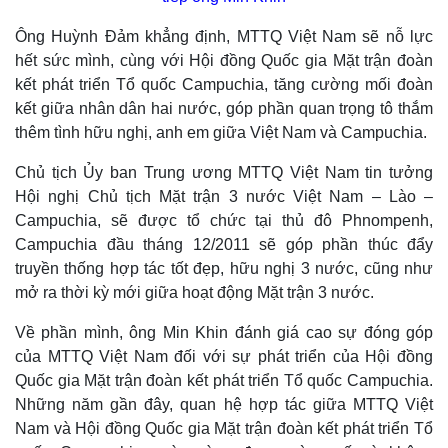
Ông Huỳnh Đảm khẳng định, MTTQ Việt Nam sẽ nỗ lực
hết sức mình, cùng với Hội đồng Quốc gia Mặt trận đoàn
kết phát triển Tổ quốc Campuchia, tăng cường mối đoàn
kết giữa nhân dân hai nước, góp phần quan trọng tô thắm
thêm tình hữu nghị, anh em giữa Việt Nam và Campuchia.
Chủ tịch Ủy ban Trung ương MTTQ Việt Nam tin tưởng
Hội nghị Chủ tịch Mặt trận 3 nước Việt Nam – Lào –
Campuchia, sẽ được tổ chức tại thủ đô Phnompenh,
Campuchia đầu tháng 12/2011 sẽ góp phần thúc đẩy
truyền thống hợp tác tốt đẹp, hữu nghị 3 nước, cũng như
mở ra thời kỳ mới giữa hoạt động Mặt trận 3 nước.
Thế giới
Multimedia
Quan sát
Video
Về phần mình, ông Min Khin đánh giá cao sự đóng góp
Cuộc sống đó đây
Ảnh
của MTTQ Việt Nam đối với sự phát triển của Hội đồng
Hồ sơ
E-Magazine
Quốc gia Mặt trận đoàn kết phát triển Tổ quốc Campuchia.
Infographic
Những năm gần đây, quan hệ hợp tác giữa MTTQ Việt
Nam và Hội đồng Quốc gia Mặt trận đoàn kết phát triển Tổ