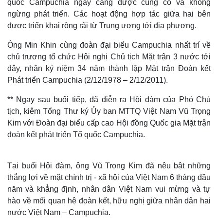
quốc Campuchia ngày càng được cùng cố và không
ngừng phát triển. Các hoạt động hợp tác giữa hai bên
được triển khai rộng rãi từ Trung ương tới địa phương.
Ông Min Khin cùng đoàn đại biểu Campuchia nhất trí về
chủ trương tổ chức Hội nghị Chủ tịch Mặt trận 3 nước tới
đây, nhân kỷ niệm 34 năm thành lập Mặt trận Đoàn kết
Phát triển Campuchia (2/12/1978 – 2/12/2011).
** Ngay sau buổi tiếp, đã diễn ra Hội đàm của Phó Chủ
tịch, kiêm Tổng Thư ký Ủy ban MTTQ Việt Nam Vũ Trọng
Kim với Đoàn đại biểu cấp cao Hội đồng Quốc gia Mặt trận
đoàn kết phát triển Tổ quốc Campuchia.
Tại buổi Hội đàm, ông Vũ Trọng Kim đã nêu bật những
thắng lợi về mặt chính trị - xã hội của Việt Nam 6 tháng đầu
năm và khẳng định, nhân dân Việt Nam vui mừng và tự
hào về mối quan hệ đoàn kết, hữu nghị giữa nhân dân hai
nước Việt Nam – Campuchia.