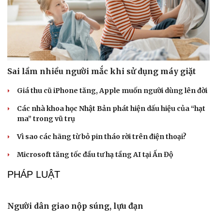
Sai lầm nhiều người mắc khi sử dụng máy giặt
Giá thu cũ iPhone tăng, Apple muốn người dùng lên đời
Các nhà khoa học Nhật Bản phát hiện dấu hiệu của “hạt
ma” trong vũ trụ
Vì sao các hãng từ bỏ pin tháo rời trên điện thoại?
Microsoft tăng tốc đầu tư hạ tầng AI tại Ấn Độ
Văn hóa
Giải trí
Sân khấu - Điện ảnh
Nghệ sĩ
PHÁP LUẬT
Văn học
Thời trang
Âm nhạc
Sao Việt
Di sản