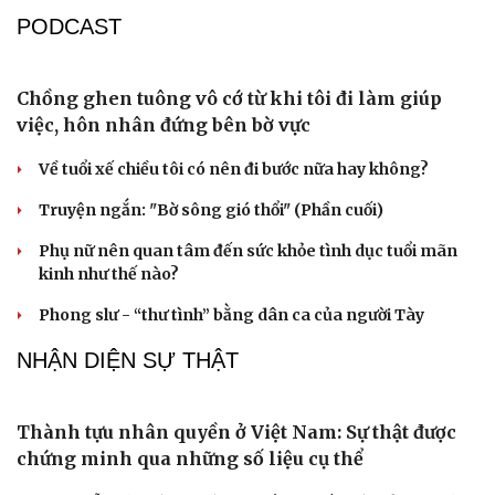
check-in
Cửa sổ tình yêu
ĐBQH đề xuất chỉ cần quét mã QR là biết đơn hàng xuất
Kể chuyện cho bé
khẩu lao động thật hay giả
Hạt giống tâm hồn
ĐBQH: Bầu hòa giải viên, chỉ 1/4 số hộ đồng thuận là quá
hình thức
Quốc hội Việt Nam dành phút mặc niệm Chủ tịch Quốc
hội Lào Saysomphone Phomvihane
Gỡ "điểm nghẽn", kiến tạo nguồn cầu cho xuất bản
PODCAST
Chồng ghen tuông vô cớ từ khi tôi đi làm giúp
việc, hôn nhân đứng bên bờ vực
Về tuổi xế chiều tôi có nên đi bước nữa hay không?
Truyện ngắn: "Bờ sông gió thổi" (Phần cuối)
Phụ nữ nên quan tâm đến sức khỏe tình dục tuổi mãn