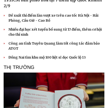
TP.HCM bắn pháo hoa tại 7 điểm dịp Quốc khánh
2/9
Thể thao
Ô tô - Xe máy
Bóng đá
Ô tô
Đề xuất thí điểm làn vượt xe trên cao tốc Hà Nội - Hải
Lịch thi đấu bóng đá
Xe máy
Phòng, Cầu Giẽ - Cao Bồ
Thế giới thể thao
Tư vấn
eSports
Nhiều đại học xét tuyển bổ sung từ 17 điểm, thêm cơ hội
Hậu trường
cho thí sinh
Công an tỉnh Tuyên Quang làm tốt công tác đảm bảo
ATGT
Đồng Nai tìm khu mộ 100 liệt sĩ dọc Quốc lộ 13
THỊ TRƯỜNG