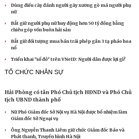
Người dân giao nộp súng, lựu đạn
Dùng điếu cày đánh người gãy xương gò má người phụ
nữ
Bắt giữ người phụ nữ huy động hơn 50 tỷ đồng bằng
chiêu góp vốn buôn hải sản
Bắt giữ đối tượng mua bán trái phép gần 3 tạ pháo hoa
nổ
Triển khai "sổ đỏ" trên VNeID: Người dân được lợi gì?
TỔ CHỨC NHÂN SỰ