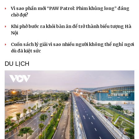
Vì sao phần mới “PAW Patrol: Phim khủng long” đáng
chờ đợi?
Khi phở bước ra khỏi bàn ăn để trở thành biểu tượng Hà
Nội
Cuốn sách lý giải vì sao nhiều người không thể nghỉ ngơi
dù đã kiệt sức
Sức khỏe
Đời sống
DU LỊCH
Dinh dưỡng - món ngon
Nhà đẹp
Cây thuốc
Blog
Sản phụ khoa
Tình yêu - Gia đình
Nhi khoa
Nam khoa
Làm đẹp - giảm cân
Phòng mạch online
Ăn sạch sống khỏe