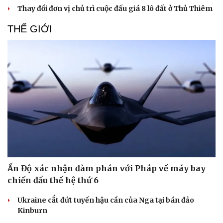
Thay đổi đơn vị chủ trì cuộc đấu giá 8 lô đất ở Thủ Thiêm
Vụ án
Vũ khí
Tin nóng
Việt Nam
THẾ GIỚI
Tư vấn luật
Phân tích
Ấn Độ xác nhận đàm phán với Pháp về máy bay
chiến đấu thế hệ thứ 6
Ukraine cắt đứt tuyến hậu cần của Nga tại bán đảo
Kinburn