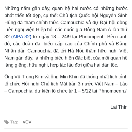
Những năm gần đây, quan hệ hai nước có những bước
phát triển tốt đẹp, cụ thể: Chủ tịch Quốc hội Nguyễn Sinh
Hùng đã thăm chính thức Campuchia và dự Đại hội đồng
Liên nghị viện Hiệp hội các quốc gia Đông Nam Á lần thứ
32
(AIPA 32)
từ ngày 18 – 24/9 tại Phnompenh. Bên cạnh
đó, các đoàn đại biểu cấp cao của Chính phủ và Đảng
Nhân dân Campuchia đã tới Hà Nội, thăm hữu nghị Việt
Nam gần đây, là những biểu hiện đặc biệt của mối quan hệ
láng giềng, hữu nghị, hợp tác lâu đời giữa hai dân tộc.
Ông Vũ Trọng Kim và ông Min Khin đã thống nhất lịch trình
tổ chức Hội nghị Chủ tịch Mặt trận 3 nước Việt Nam – Lào
– Campuchia, dự kiến tổ chức từ 1 – 5/12 tại Phnompenh./.
Kinh tế
Thị trường
Lại Thìn
Bất động sản
Giá vàng
Khởi nghiệp
Tiêu dùng
Tag:
VOV
Tỷ giá
Chứng khoán