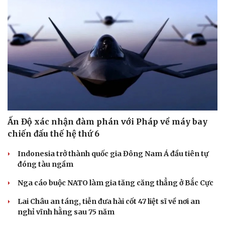
Doanh nghiệp
Công nghệ
Thông tin doanh nghiệp
Sành điệu
Doanh nghiệp 24h
Tin Công nghệ
Doanh nhân
Trải nghiệm
Vì cộng đồng
Chuyển đổi số
Ấn Độ xác nhận đàm phán với Pháp về máy bay
chiến đấu thế hệ thứ 6
Indonesia trở thành quốc gia Đông Nam Á đầu tiên tự
đóng tàu ngầm
Nga cáo buộc NATO làm gia tăng căng thẳng ở Bắc Cực
Lai Châu an táng, tiễn đưa hài cốt 47 liệt sĩ về nơi an
nghỉ vĩnh hằng sau 75 năm