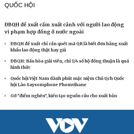
hành Chỉ thị 07
Đối ngoại linh hoạt dựa trên nền tảng chính trị vững
chắc
Điểm mới đột phá trong Chỉ thị số 07 về thực hành tư
tưởng, phong cách Hồ Chí Minh
Đảng ủy các cơ quan Đảng Trung ương xây dựng phần
mềm đánh giá cán bộ theo KPI
QUỐC HỘI
ĐBQH đề xuất cấm xuất cảnh với người lao động
vi phạm hợp đồng ở nước ngoài
ĐBQH đề xuất chỉ cần quét mã QR là biết đơn hàng xuất
khẩu lao động thật hay giả
ĐBQH: Bầu hòa giải viên, chỉ 1/4 số hộ đồng thuận là quá
hình thức