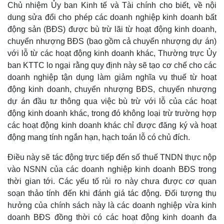
Chủ nhiệm Ủy ban Kinh tế và Tài chính cho biết, về nội
dung sửa đổi cho phép các doanh nghiệp kinh doanh bất
động sản (BĐS) được bù trừ lãi từ hoạt động kinh doanh,
chuyển nhượng BĐS (bao gồm cả chuyển nhượng dự án)
Kinh tế
Thị trường
với lỗ từ các hoạt động kinh doanh khác, Thường trực Ủy
Bất động sản
Giá vàng
ban KTTC lo ngại rằng quy định này sẽ tạo cơ chế cho các
Khởi nghiệp
Tiêu dùng
doanh nghiệp tận dụng làm giảm nghĩa vụ thuế từ hoạt
Tỷ giá
động kinh doanh, chuyển nhượng BĐS, chuyển nhượng
Chứng khoán
dự án đầu tư thông qua việc bù trừ với lỗ của các hoạt
Giá cà phê
động kinh doanh khác, trong đó không loại trừ trường hợp
các hoạt động kinh doanh khác chỉ được đăng ký và hoạt
động mang tính ngắn hạn, hạch toán lỗ có chủ đích.
Điều này sẽ tác động trực tiếp đến số thuế TNDN thực nộp
vào NSNN của các doanh nghiệp kinh doanh BĐS trong
thời gian tới. Các yếu tố rủi ro này chưa được cơ quan
soạn thảo tính đến khi đánh giá tác động. Đối tượng thụ
hưởng của chính sách này là các doanh nghiệp vừa kinh
doanh BĐS đồng thời có các hoạt động kinh doanh đa