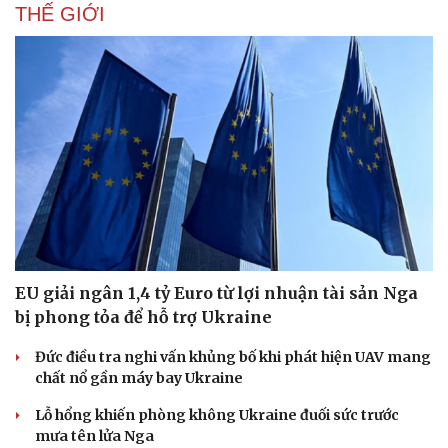
THẾ GIỚI
EU giải ngân 1,4 tỷ Euro từ lợi nhuận tài sản Nga
bị phong tỏa để hỗ trợ Ukraine
Đức điều tra nghi vấn khủng bố khi phát hiện UAV mang
Doanh nghiệp
Công nghệ
chất nổ gần máy bay Ukraine
Thông tin doanh nghiệp
Sành điệu
Lỗ hổng khiến phòng không Ukraine đuối sức trước
Doanh nghiệp 24h
Tin Công nghệ
mưa tên lửa Nga
Doanh nhân
Trải nghiệm