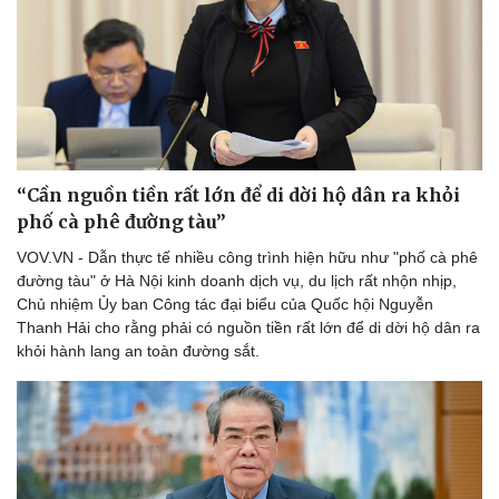
“Cần nguồn tiền rất lớn để di dời hộ dân ra khỏi
phố cà phê đường tàu”
VOV.VN - Dẫn thực tế nhiều công trình hiện hữu như "phố cà phê
đường tàu" ở Hà Nội kinh doanh dịch vụ, du lịch rất nhộn nhịp,
Chủ nhiệm Ủy ban Công tác đại biểu của Quốc hội Nguyễn
Thanh Hải cho rằng phải có nguồn tiền rất lớn để di dời hộ dân ra
khỏi hành lang an toàn đường sắt.
Thể thao
Ô tô - Xe máy
Bóng đá
Ô tô