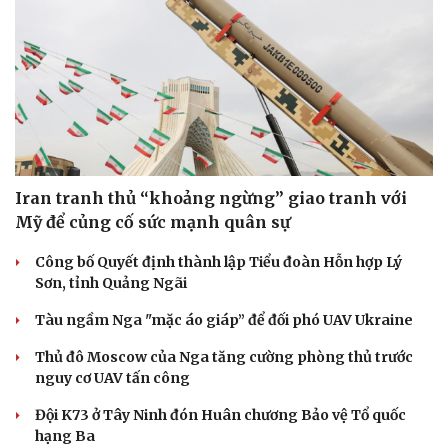
Phòng mạch online
Ăn sạch sống khỏe
Iran tranh thủ “khoảng ngừng” giao tranh với
Mỹ để củng cố sức mạnh quân sự
Công bố Quyết định thành lập Tiểu đoàn Hỗn hợp Lý
Sơn, tỉnh Quảng Ngãi
Tàu ngầm Nga "mặc áo giáp” để đối phó UAV Ukraine
Thủ đô Moscow của Nga tăng cường phòng thủ trước
nguy cơ UAV tấn công
Đội K73 ở Tây Ninh đón Huân chương Bảo vệ Tổ quốc
hạng Ba