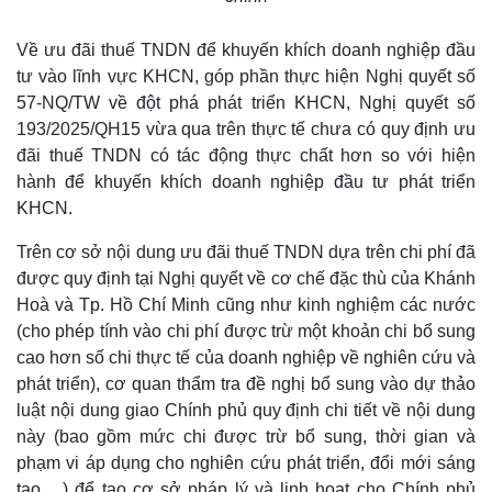
Về ưu đãi thuế TNDN để khuyến khích doanh nghiệp đầu
tư vào lĩnh vực KHCN, góp phần thực hiện Nghị quyết số
57-NQ/TW về đột phá phát triển KHCN, Nghị quyết số
193/2025/QH15 vừa qua trên thực tế chưa có quy định ưu
đãi thuế TNDN có tác động thực chất hơn so với hiện
hành để khuyến khích doanh nghiệp đầu tư phát triển
KHCN.
Trên cơ sở nội dung ưu đãi thuế TNDN dựa trên chi phí đã
được quy định tại Nghị quyết về cơ chế đặc thù của Khánh
Hoà và Tp. Hồ Chí Minh cũng như kinh nghiệm các nước
(cho phép tính vào chi phí được trừ một khoản chi bổ sung
cao hơn số chi thực tế của doanh nghiệp về nghiên cứu và
phát triển), cơ quan thẩm tra đề nghị bổ sung vào dự thảo
luật nội dung giao Chính phủ quy định chi tiết về nội dung
này (bao gồm mức chi được trừ bổ sung, thời gian và
phạm vi áp dụng cho nghiên cứu phát triển, đổi mới sáng
tạo,…) để tạo cơ sở pháp lý và linh hoạt cho Chính phủ