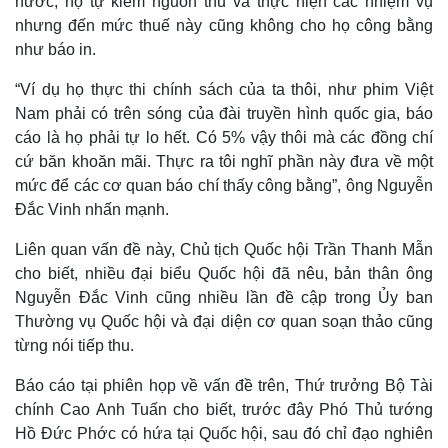
nước, họ tự kiếm nguồn thu và thực hiện các nhiệm vụ
nhưng đến mức thuế này cũng không cho họ công bằng
như báo in.
“Ví dụ họ thực thi chính sách của ta thôi, như phim Việt
Nam phải có trên sóng của đài truyền hình quốc gia, báo
cáo là họ phải tự lo hết. Có 5% vậy thôi mà các đồng chí
cứ băn khoăn mãi. Thực ra tôi nghĩ phần này đưa về một
Thế giới
Multimedia
mức để các cơ quan báo chí thấy công bằng”, ông Nguyễn
Quan sát
Video
Đắc Vinh nhấn mạnh.
Cuộc sống đó đây
Ảnh
Hồ sơ
E-Magazine
Liên quan vấn đề này, Chủ tịch Quốc hội Trần Thanh Mẫn
Infographic
cho biết, nhiều đại biểu Quốc hội đã nêu, bản thân ông
Nguyễn Đắc Vinh cũng nhiều lần đề cập trong Ủy ban
Thường vụ Quốc hội và đại diện cơ quan soạn thảo cũng
từng nói tiếp thu.
Báo cáo tại phiên họp về vấn đề trên, Thứ trưởng Bộ Tài
chính Cao Anh Tuấn cho biết, trước đây Phó Thủ tướng
Hồ Đức Phớc có hứa tại Quốc hội, sau đó chỉ đạo nghiên