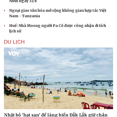
Ninh ngày 11/8
Ngoại giao văn hóa mở rộng không gian hợp tác Việt
Nam - Tanzania
Huế: Nhà Moong người Pa Cô được công nhận di tích
lịch sử
DU LỊCH
Văn hóa
Giải trí
Sân khấu - Điện ảnh
Nghệ sĩ
Văn học
Thời trang
Âm nhạc
Sao Việt
Di sản
Nhặt bỏ 'hạt sạn' để làng biển Đắk Lắk giữ chân