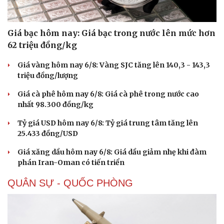
Giá bạc hôm nay: Giá bạc trong nước lên mức hơn
62 triệu đồng/kg
Giá vàng hôm nay 6/8: Vàng SJC tăng lên 140,3 - 143,3
triệu đồng/lượng
Giá cà phê hôm nay 6/8: Giá cà phê trong nước cao
nhất 98.300 đồng/kg
Tỷ giá USD hôm nay 6/8: Tỷ giá trung tâm tăng lên
25.433 đồng/USD
Giá xăng dầu hôm nay 6/8: Giá dầu giảm nhẹ khi đàm
Sức khỏe
Đời sống
phán Iran-Oman có tiến triển
Dinh dưỡng - món ngon
Nhà đẹp
Cây thuốc
Blog
QUÂN SỰ - QUỐC PHÒNG
Sản phụ khoa
Tình yêu - Gia đình
Nhi khoa
Nam khoa
Làm đẹp - giảm cân