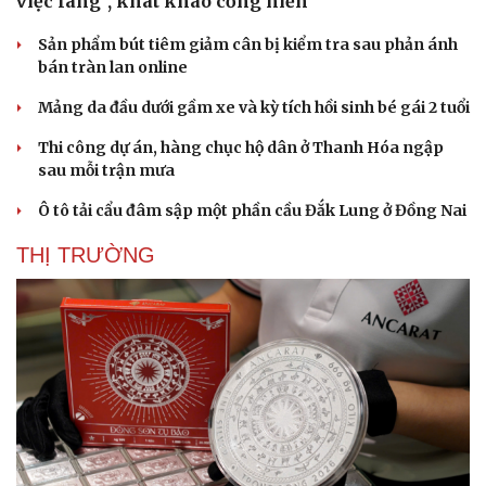
việc làng", khát khao cống hiến
Sản phẩm bút tiêm giảm cân bị kiểm tra sau phản ánh
bán tràn lan online
Mảng da đầu dưới gầm xe và kỳ tích hồi sinh bé gái 2 tuổi
Thi công dự án, hàng chục hộ dân ở Thanh Hóa ngập
sau mỗi trận mưa
Ô tô tải cẩu đâm sập một phần cầu Đắk Lung ở Đồng Nai
THỊ TRƯỜNG