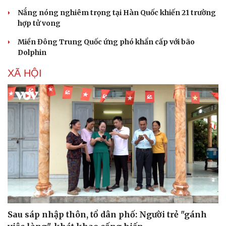
Vì cộng đồng
Chuyển đổi số
Nắng nóng nghiêm trọng tại Hàn Quốc khiến 21 trường
hợp tử vong
Miền Đông Trung Quốc ứng phó khẩn cấp với bão
Dolphin
XÃ HỘI
Sau sáp nhập thôn, tổ dân phố: Người trẻ "gánh