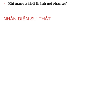
Khi mạng xã hội thành nơi phán xử
NHẬN DIỆN SỰ THẬT
Thành tựu nhân quyền ở Việt Nam: Sự thật được
chứng minh qua những số liệu cụ thể
Thực tiễn vận hành chính quyền ba cấp bác bỏ mọi luận
điệu xuyên tạc