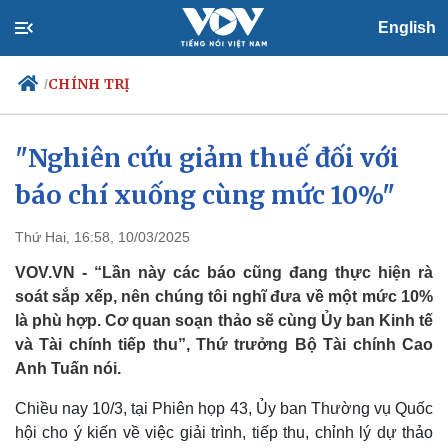
English
CHÍNH TRỊ
/
"Nghiên cứu giảm thuế đối với
báo chí xuống cùng mức 10%"
Chính trị
Xã hội
Đảng
Tin 24h
Tổ chức nhân sự
Dự báo thời tiết
Thứ Hai, 16:58, 10/03/2025
Quốc hội
Giáo dục
VOV.VN - “Lần này các báo cũng đang thực hiện rà
Nhận diện sự thật
Dấu ấn VOV
soát sắp xếp, nên chúng tôi nghĩ đưa về một mức 10%
Việc làm
là phù hợp. Cơ quan soạn thảo sẽ cùng Ủy ban Kinh tế
Biển đảo
và Tài chính tiếp thu”, Thứ trưởng Bộ Tài chính Cao
Anh Tuấn nói.
Chiều nay 10/3, tại Phiên họp 43, Ủy ban Thường vụ Quốc
hội cho ý kiến về việc giải trình, tiếp thu, chỉnh lý dự thảo