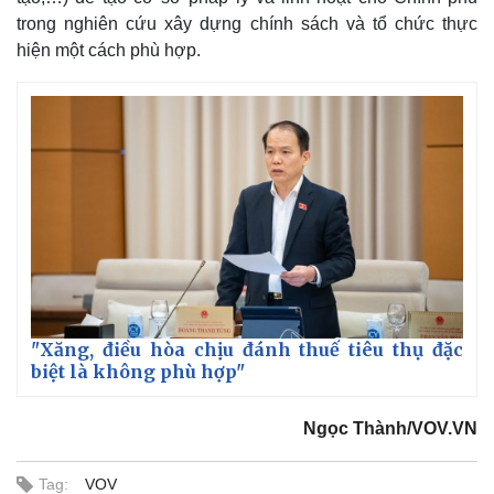
trong nghiên cứu xây dựng chính sách và tổ chức thực
hiện một cách phù hợp.
Pháp luật
Quân sự - Quốc phòng
Vụ án
Vũ khí
Tin nóng
Việt Nam
Tư vấn luật
Phân tích
"Xăng, điều hòa chịu đánh thuế tiêu thụ đặc
biệt là không phù hợp"
Ngọc Thành/VOV.VN
Tag:
VOV