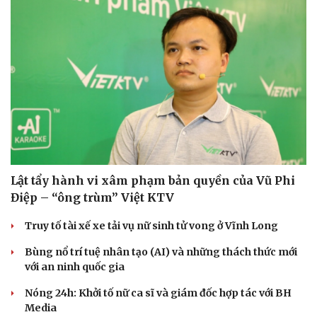
Lật tẩy hành vi xâm phạm bản quyền của Vũ Phi
Du lịch
Podcast
Điệp – “ông trùm” Việt KTV
Tư vấn
Câu chuyện thời sự
Săn Tour
Đọc truyện đêm khuya
Truy tố tài xế xe tải vụ nữ sinh tử vong ở Vĩnh Long
check-in
Cửa sổ tình yêu
Kể chuyện cho bé
Bùng nổ trí tuệ nhân tạo (AI) và những thách thức mới
Hạt giống tâm hồn
với an ninh quốc gia
Nóng 24h: Khởi tố nữ ca sĩ và giám đốc hợp tác với BH
Media