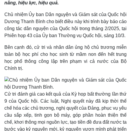
năng, hiệu lực, hiệu quả.
Chủ nhiệm Ủy ban Dân nguyện và Giám sát của Quốc hội
Dương Thanh Bình cho biết điều này khi trình bày báo cáo
công tác dân nguyện của Quốc hội trong tháng 2/2025, tại
Phiên họp 43 của Ủy ban Thường vụ Quốc hội, sáng 10/3.
Bên cạnh đó, cử tri và nhân dân ủng hộ chủ trương miễn
toàn bộ học phí cho học sinh từ mầm non đến hết trung
Thế giới
Multimedia
học phổ thông công lập trên phạm vi cả nước của Bộ
Quan sát
Video
Chính trị.
Cuộc sống đó đây
Ảnh
Hồ sơ
E-Magazine
Infographic
Cử tri đánh giá cao kết quả của Kỳ họp bất thường lần thứ
9 của Quốc hội. Các luật, Nghị quyết này đã kịp thời thể
chế hóa các chủ trương, nghị quyết của Đảng, phục vụ yêu
cầu sắp xếp, tinh gọn bộ máy, góp phần hoàn thiện thể
chế, khơi thông mọi nguồn lực, tạo tiền đề đưa đất nước ta
bước vào kỷ nguyên mới, kỷ nguyên vươn mình phát triển