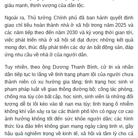
giàu mạnh, thịnh vượng của dân tộc.
Ngoài ra, Thủ tướng Chính phủ đã ban hành quyết định
giao chỉ tiêu hoàn thành nhà ở xã hội trong năm 2025 và
các năm tiếp theo đến năm 2030 và kỳ vọng thời gian tới,
việc phát triển nhà ở xã hội sẽ đạt được những kết quả
mong đợi, thúc đẩy phát triển các dự án bất động sản, đáp
Kinh tế
Thị trường
ứng nhu cầu về nhà ở của người dân.
Bất động sản
Giá vàng
Tuy nhiên, theo ông Dương Thanh Bình, cử tri và nhân
Khởi nghiệp
Tiêu dùng
Tỷ giá
dân tiếp tục lo lắng về tình trạng phạm tội của người chưa
Chứng khoán
thành niên có xu hướng gia tăng; tình trạng học sinh vi
Giá cà phê
phạm pháp luật về giao thông đường bộ; công tác phòng,
chống ma túy còn bất cập, học sinh, sinh viên là những đối
tượng dễ bị lôi kéo vào tệ nạn ma túy; tình trạng ô nhiễm
không khí vẫn xảy ra tại các thành phố lớn có nguy cơ cao
ảnh hưởng không tốt đến sức khỏe người dân; các hình
thức lừa đảo trên không gian mạng ngày càng tinh vi, gây
hậu quả nghiêm trọng về kinh tế, xã hội và tâm lý cho cá