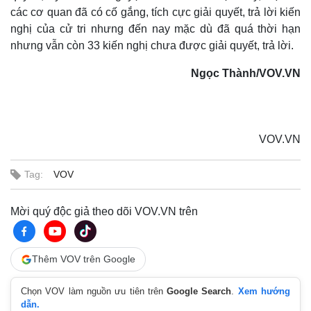
các cơ quan đã có cố gắng, tích cực giải quyết, trả lời kiến
nghị của cử tri nhưng đến nay mặc dù đã quá thời hạn
nhưng vẫn còn 33 kiến nghị chưa được giải quyết, trả lời.
Ngọc Thành/VOV.VN
Thể thao
Ô tô - Xe máy
Bóng đá
Ô tô
Lịch thi đấu bóng đá
Xe máy
Thế giới thể thao
Tư vấn
VOV.VN
eSports
Hậu trường
Tag:
VOV
Mời quý độc giả theo dõi VOV.VN trên
Thêm VOV trên Google
Chọn VOV làm nguồn ưu tiên trên
Google Search
.
Xem hướng
dẫn.