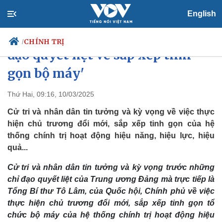
English
'Nhân dân kỳ vọng trước sự chỉ
CHÍNH TRỊ
/
đạo quyết liệt về sắp xếp tinh
gọn bộ máy'
Chính trị
Xã hội
Thứ Hai, 09:16, 10/03/2025
Đảng
Tin 24h
Cử tri và nhân dân tin tưởng và kỳ vọng về việc thực
Tổ chức nhân sự
Dự báo thời tiết
hiện chủ trương đổi mới, sắp xếp tinh gọn của hệ
Quốc hội
Giáo dục
thống chính trị hoạt động hiệu năng, hiệu lực, hiệu
Nhận diện sự thật
Dấu ấn VOV
quả...
Việc làm
Biển đảo
Cử tri và nhân dân tin tưởng và kỳ vọng trước những
chỉ đạo quyết liệt của Trung ương Đảng mà trực tiếp là
Tổng Bí thư Tô Lâm, của Quốc hội, Chính phủ về việc
thực hiện chủ trương đổi mới, sắp xếp tinh gọn tổ
chức bộ máy của hệ thống chính trị hoạt động hiệu