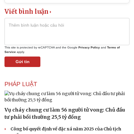
Viết bình luận
Doanh nghiệp
Công nghệ
Thông tin doanh nghiệp
Sành điệu
Doanh nghiệp 24h
Tin Công nghệ
This site is protected by reCAPTCHA and the Google
Privacy Policy
and
Terms of
Doanh nhân
Trải nghiệm
Service
apply.
Vì cộng đồng
Chuyển đổi số
Gửi tin
PHÁP LUẬT
Vụ cháy chung cư làm 56 người tử vong: Chủ đầu
tư phải bồi thường 25,5 tỷ đồng
Công bố quyết định về đặc xá năm 2025 của Chủ tịch