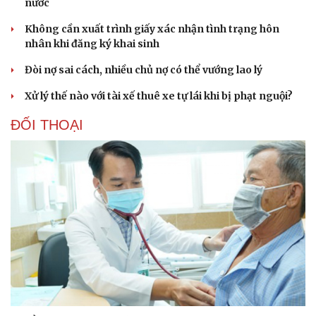
nước
Không cần xuất trình giấy xác nhận tình trạng hôn
nhân khi đăng ký khai sinh
Sức khỏe
Đời sống
Đòi nợ sai cách, nhiều chủ nợ có thể vướng lao lý
Dinh dưỡng - món ngon
Nhà đẹp
Cây thuốc
Blog
Xử lý thế nào với tài xế thuê xe tự lái khi bị phạt nguội?
Sản phụ khoa
Tình yêu - Gia đình
Nhi khoa
ĐỐI THOẠI
Nam khoa
Làm đẹp - giảm cân
Phòng mạch online
Ăn sạch sống khỏe