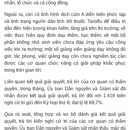
nhân, tổ chức và cả cộng đồng.
Ngoài ra, còn có tình hình dịch cúm A diễn biến phức tạp
và tình trạng người dân tích trữ thuốc Tamiflu để điều trị
dẫn đến hiện tượng khan hiếm, tăng giá trên thị trường; về
việc thực hiện quy định dạy thêm, học thêm; về một bộ
phận không nhỏ sinh viên chưa đáp ứng yêu cầu công
Pháp luật
Quân sự - Quốc phòng
việc khi ra trường; một số giảng viên giảng dạy không đủ
Vụ án
Vũ khí
giờ, tác phong, việc giảng dạy còn chưa nghiêm túc cần
Tin nóng
Việt Nam
được các cơ quan chức năng có giải pháp khắc phục
Tư vấn luật
Phân tích
trong thời gian tới.
Liên quan kết quả giải quyết, trả lời của cơ quan có thẩm
quyền, trong tháng, Ủy ban Dân nguyện và Giám sát đã
nhận được kết quả giải quyết, trả lời đối với 1.418 kiến
nghị cử tri gửi đến Kỳ họp thứ 8, đạt tỷ lệ 69,7%.
Qua rà soát, tổng hợp và sơ bộ đánh giá kết quả giải
quyết, trả lời kiến nghị cử tri của các cơ quan có thẩm
quyền, Ủy ban Dân nguyện và Giám sát nhận thấy, mặc dù