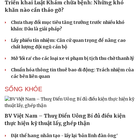
Triển khai Luật Khám chữa bệnh: Những khó
khăn nào cần tháo gỡ?
Chưa thay đổi mục tiêu tăng trưởng trước nhiều khó
khăn: Đâu là giải pháp?
Văn hóa
Giải trí
Lấy phiếu tín nhiệm: Căn cứ quan trọng để nâng cao
chất lượng đội ngũ cán bộ
Sân khấu - Điện ảnh
Nghệ sĩ
Văn học
Thời trang
Mở 'lối ra' cho các loại xe vi phạm bị tịch thu chờ thanh lý
Âm nhạc
Sao Việt
Di sản
Chuẩn hóa thông tin thuê bao di động: Trách nhiệm của
các bên liên quan
SỐNG KHỎE
BV Việt Nam – Thuỵ Điển Uông Bí đủ điều kiện
thực hiện kỹ thuật lấy, ghép thận
Đặt thể hang nhân tạo - lấy lại 'bản lĩnh đàn ông'