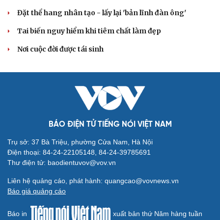
Đặt thể hang nhân tạo - lấy lại 'bản lĩnh đàn ông'
Tai biến nguy hiểm khi tiêm chất làm đẹp
Du lịch
Podcast
Nơi cuộc đời được tái sinh
Tư vấn
Câu chuyện thời sự
Săn Tour
Đọc truyện đêm khuya
check-in
Cửa sổ tình yêu
Kể chuyện cho bé
Hạt giống tâm hồn
BÁO ĐIỆN TỬ TIẾNG NÓI VIỆT NAM
Trụ sở: 37 Bà Triệu, phường Cửa Nam, Hà Nội
Điện thoại: 84-24-22105148, 84-24-39785691
Thư điện tử: baodientuvov@vov.vn
Liên hệ quảng cáo, phát hành: quangcao@vovnews.vn
Báo giá quảng cáo
Báo in
xuất bản thứ Năm hàng tuần