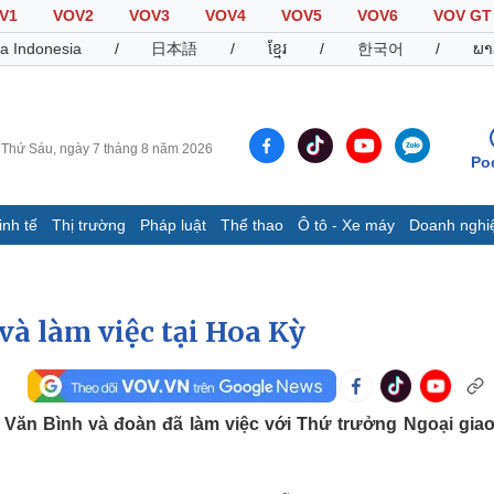
V1
VOV2
VOV3
VOV4
VOV5
VOV6
VOV GT
a Indonesia
/
日本語
/
ខ្មែរ
/
한국어
/
ພາ
Thứ Sáu, ngày 7 tháng 8 năm 2026
Po
inh tế
Thị trường
Pháp luật
Thể thao
Ô tô - Xe máy
Doanh nghi
Thế giới
Multimedia
K
Quan sát
Video
B
à làm việc tại Hoa Kỳ
Cuộc sống đó đây
Ảnh
K
Hồ sơ
E-Magazine
Infographic
Văn Bình và đoàn đã làm việc với Thứ trưởng Ngoại gia
Thể thao
Ô tô - Xe máy
D
Bóng đá
Ô tô
T