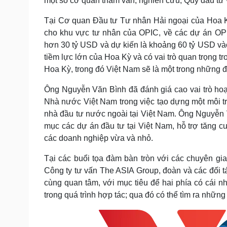
một số cơ quan tham vấn, nghiên cứu, Quỹ đầu tư 
Tại Cơ quan Đầu tư Tư nhân Hải ngoại của Hoa Kỳ
cho khu vực tư nhân của OPIC, về các dự án OPIC
hơn 30 tỷ USD và dự kiến là khoảng 60 tỷ USD vào
tiềm lực lớn của Hoa Kỳ và có vai trò quan trọng 
Hoa Kỳ, trong đó Việt Nam sẽ là một trong những đ
Ông Nguyễn Văn Bình đã đánh giá cao vai trò ho
Nhà nước Việt Nam trong việc tạo dựng một môi t
nhà đầu tư nước ngoài tại Việt Nam. Ông Nguyễn 
mục các dự án đầu tư tại Việt Nam, hỗ trợ tăng c
các doanh nghiệp vừa và nhỏ.
Tại các buổi tọa đàm bàn tròn với các chuyên gi
Công ty tư vấn The ASIA Group, đoàn và các đối tá
cùng quan tâm, với mục tiêu để hai phía có cái n
trong quá trình hợp tác; qua đó có thể tìm ra những