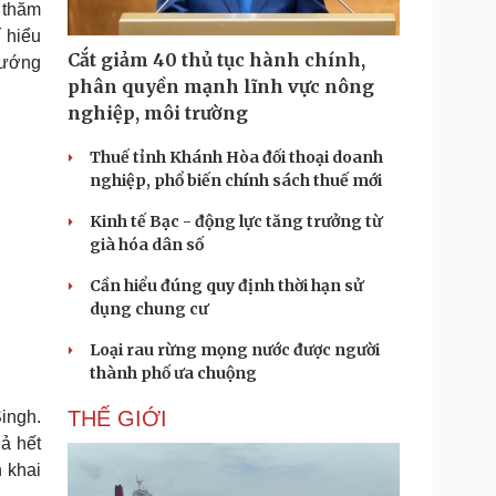
 thăm
Doanh nghiệp 24h
Tin Công nghệ
í hiểu
Doanh nhân
Trải nghiệm
Cắt giảm 40 thủ tục hành chính,
ì cộng đồng
Chuyển đổi số
 hướng
phân quyền mạnh lĩnh vực nông
nghiệp, môi trường
u lịch
Podcast
Tư vấn
Câu chuyện thời sự
Thuế tỉnh Khánh Hòa đối thoại doanh
Săn Tour
Đọc truyện đêm khuya
nghiệp, phổ biến chính sách thuế mới
heck-in
Cửa sổ tình yêu
Kể chuyện cho bé
Kinh tế Bạc - động lực tăng trưởng từ
Hạt giống tâm hồn
già hóa dân số
Cần hiểu đúng quy định thời hạn sử
dụng chung cư
Loại rau rừng mọng nước được người
thành phố ưa chuộng
THẾ GIỚI
ingh.
ả hết
n khai