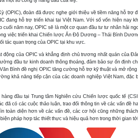
và một số công ty hàng đầu của Mỹ.
 (OPIC), đoàn đã được nghe giới thiệu về tiềm năng hỗ trợ đ
 đang hỗ trợ triển khai tại Việt Nam. Với số vốn hiện nay k
 cuối năm nay, OPIC sẽ là một cơ quan đầu tư tư nhân hải ngo
trong việc triển khai Chiến lược Ấn Độ Dương – Thái Bình Dươ
ối tác quan trọng của OPIC tại khu vực.
ạt động của OPIC và khẳng định chủ trương nhất quán của Đả
rường đầu tư kinh doanh thông thoáng, đảm bảo sự ổn định ch
Văn Bình đề nghị OPIC tăng cường hỗ trợ kỹ thuật và mở rộng
ường khả năng tiếp cận của các doanh nghiệp Việt Nam, đặc bi
a hàng đầu tại Trung tâm Nghiên cứu Chiến lược quốc tế (CSI
c đã có các cuộc thảo luận, trao đổi thông tin về các vấn đề h
hìn toàn diện hơn về các vấn đề, các cơ hội cũng những thách
 biện pháp hợp tác thiết thực và hiệu quả hơn trong thời gian tới