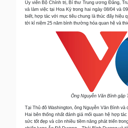
Ủy viên Bộ Chính trị, Bí thư Trung ương Đảng, 
Tin nóng
Việt Nam
và làm việc tại Hoa Kỳ trong hai ngày 08/04 và 09
Tư vấn luật
Phân tích
biết, hợp tác với mục tiêu chung là thúc đẩy hiệu
tới kỉ niệm 25 năm bình thường hóa quan hệ và thi
Sức khỏe
Đời sống
Dinh dưỡng - món ngon
Nhà đẹp
Cây thuốc
Blog
Sản phụ khoa
Tình yêu - Gia đình
Nhi khoa
Nam khoa
Làm đẹp - giảm cân
Phòng mạch online
Ăn sạch sống khỏe
Cải chính
Ông Nguyễn Văn Bình gặp T
Tại Thủ đô Washington, ông Nguyễn Văn Bình và 
Hai bên thống nhất đánh giá mối quan hệ hợp tác
sức tốt đẹp và còn nhiều tiềm năng phát triển trong