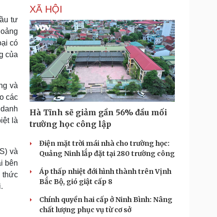
XÃ HỘI
ầu tư
hoảng
ại có
ng của
ng và
o các
 danh
Hà Tĩnh sẽ giảm gần 56% đầu mối
ệt là
trường học công lập
Điện mặt trời mái nhà cho trường học:
S) và
Quảng Ninh lắp đặt tại 280 trường công
ai bên
Áp thấp nhiệt đới hình thành trên Vịnh
 thức
Bắc Bộ, gió giật cấp 8
.
Chính quyền hai cấp ở Ninh Bình: Nâng
chất lượng phục vụ từ cơ sở