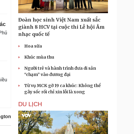
Đoàn học sinh Việt Nam xuất sắc
tác
giành 8 HCV tại cuộc thi Lễ hội Âm
Phú
nhạc quốc tế
Hoa sữa
Khúc mùa thu
Người trẻ và hành trình đưa di sản
“chạm” vào đương đại
hiều
Từ vụ MCK gỡ 19 ca khúc: Không thể
gây sốc rồi chỉ xin lỗi là xong
DU LỊCH
gton