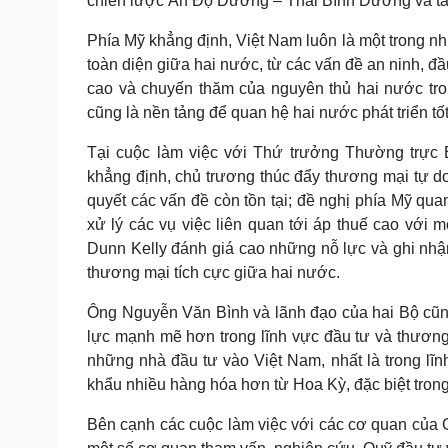
chiến lược Ấn Độ Dương – Thái Bình Dương và tác
Phía Mỹ khẳng định, Việt Nam luôn là một trong nh
toàn diện giữa hai nước, từ các vấn đề an ninh, 
cao và chuyến thăm của nguyên thủ hai nước tro
cũng là nền tảng để quan hệ hai nước phát triển t
Tại cuộc làm việc với Thứ trưởng Thường trự
khẳng định, chủ trương thúc đẩy thương mại tự do
quyết các vấn đề còn tồn tại; đề nghị phía Mỹ qua
xử lý các vụ việc liên quan tới áp thuế cao vớ
Dunn Kelly đánh giá cao những nỗ lực và ghi nhận
thương mại tích cực giữa hai nước.
Ông Nguyễn Văn Bình và lãnh đạo của hai Bộ cũn
lực mạnh mẽ hơn trong lĩnh vực đầu tư và thương
những nhà đầu tư vào Việt Nam, nhất là trong lĩ
khẩu nhiều hàng hóa hơn từ Hoa Kỳ, đặc biệt trong
Bên cạnh các cuộc làm việc với các cơ quan của