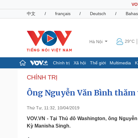
VO
中文
/
français
/
Deutsch
/
Bahas
29°C
Hà Nội
Chính trị
Xã hội
Thế giới
Multimedia
K
Chính trị
Xã hội
CHÍNH TRỊ
Đảng
Tin 24h
Ông Nguyễn Văn Bình thăm v
Tổ chức nhân sự
Dự báo thời tiết
Quốc hội
Giáo dục
Nhận diện sự thật
Dấu ấn VOV
Thứ Tư, 11:32, 10/04/2019
Việc làm
Biển đảo
VOV.VN - Tại Thủ đô Washington, ông Nguyễn 
Kỳ Manisha Singh.
Pháp luật
Quân sự - Quốc phòng
Vụ án
Vũ khí