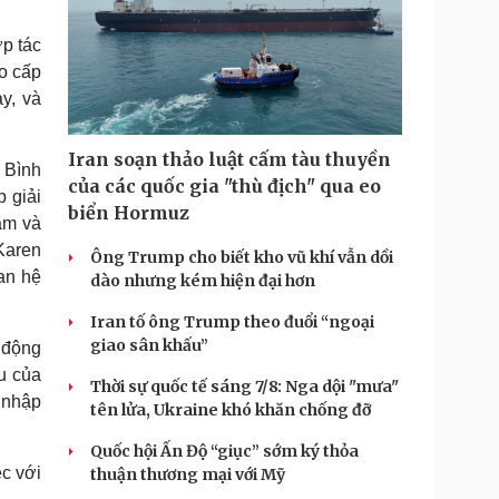
ợp tác
o cấp
y, và
Iran soạn thảo luật cấm tàu thuyền
 Bình
của các quốc gia "thù địch" qua eo
 giải
biển Hormuz
Nam và
Karen
Ông Trump cho biết kho vũ khí vẫn dồi
an hệ
dào nhưng kém hiện đại hơn
Iran tố ông Trump theo đuổi “ngoại
giao sân khấu”
 động
u của
Thời sự quốc tế sáng 7/8: Nga dội "mưa"
 nhập
tên lửa, Ukraine khó khăn chống đỡ
Quốc hội Ấn Độ “giục” sớm ký thỏa
c với
thuận thương mại với Mỹ