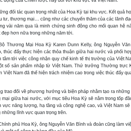
 động của Chiến lược này đối với khu vực và Việt Nam.
ững đối tác quan trọng nhất của Hoa Kỳ tại khu vực. Kết quả h
đầu tư, thương mại… cũng như các chuyến thăm của các lãnh đạ
ng vài năm qua là minh chứng sinh động cho mối quan hệ nà
ốt đẹp hơn nữa trong những năm tới.
c Bộ Thương Mại Hoa Kỳ Karen Dunn Kelly, ông Nguyễn Văn
, thúc đẩy thực hiện các thỏa thuận giữa hai nước và phối hợp
n tâm tới việc công nhận quy chế kinh tế thị trường của Việt 
i một số sản phẩm nhập từ Việt Nam. Thứ trưởng Thường trực 
 Việt Nam đã thể hiện trách nhiệm cao trong việc thúc đẩy qu
g trao đổi về phương hướng và biện pháp nhằm tạo ra những
 mại giữa hai nước, với mục tiêu Hoa Kỳ sẽ nằm trong tốp đầ
nh vực năng lượng, hạ tầng và công nghệ cao, và Việt Nam sẽ
 những lĩnh vực quan trọng trên.
 Chính phủ Hoa Kỳ, ông Nguyễn Văn Bình và đoàn cũng làm việ