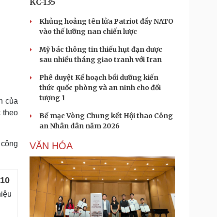
KC-135
Khủng hoảng tên lửa Patriot đẩy NATO
vào thế lưỡng nan chiến lược
Mỹ bác thông tin thiếu hụt đạn dược
sau nhiều tháng giao tranh với Iran
Phê duyệt Kế hoạch bồi dưỡng kiến
thức quốc phòng và an ninh cho đối
tượng 1
n của
 theo
Bế mạc Vòng Chung kết Hội thao Công
an Nhân dân năm 2026
 công
VĂN HÓA
 10
hiệu