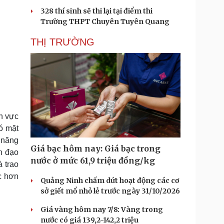
328 thí sinh sẽ thi lại tại điểm thi
Trường THPT Chuyên Tuyên Quang
THỊ TRƯỜNG
h vực
ó mặt
 năng
Giá bạc hôm nay: Giá bạc trong
nh đạo
nước ở mức 61,9 triệu đồng/kg
 trao
c hơn
Quảng Ninh chấm dứt hoạt động các cơ
sở giết mổ nhỏ lẻ trước ngày 31/10/2026
Giá vàng hôm nay 7/8: Vàng trong
nước có giá 139,2-142,2 triệu