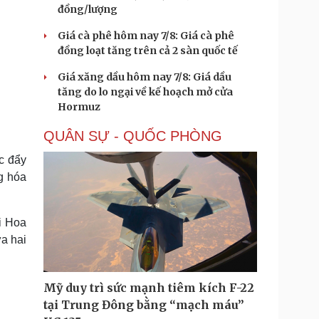
đồng/lượng
Giá cà phê hôm nay 7/8: Giá cà phê
đồng loạt tăng trên cả 2 sàn quốc tế
Giá xăng dầu hôm nay 7/8: Giá dầu
tăng do lo ngại về kế hoạch mở cửa
Hormuz
QUÂN SỰ - QUỐC PHÒNG
c đẩy
g hóa
i Hoa
a hai
Mỹ duy trì sức mạnh tiêm kích F-22
tại Trung Đông bằng “mạch máu”