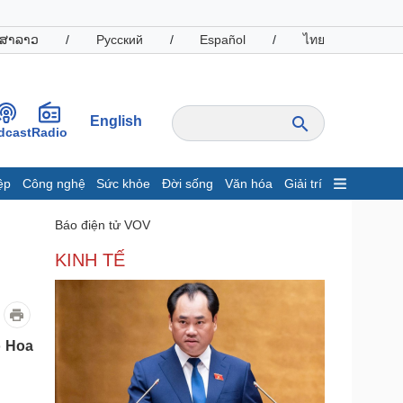
ສາລາວ
/
Русский
/
Español
/
ไทย
English
dcast
Radio
ệp
Công nghệ
Sức khỏe
Đời sống
Văn hóa
Giải trí
inh tế
Thị trường
Báo điện tử VOV
ất động sản
Giá vàng
KINH TẾ
hởi nghiệp
Tiêu dùng
Tỷ giá
Chứng khoán
Giá cà phê
o Hoa
oanh nghiệp
Công nghệ
hông tin doanh nghiệp
Sành điệu