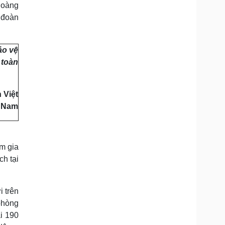
Hoàng
 đoàn
ảo vệ
 toàn
 Việt
Nam
m gia
h tại
i trên
 phòng
ai 190