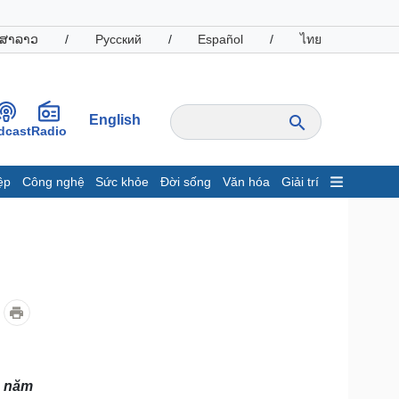
ສາລາວ
/
Русский
/
Español
/
ไทย
English
dcast
Radio
ệp
Công nghệ
Sức khỏe
Đời sống
Văn hóa
Giải trí
inh tế
Thị trường
ất động sản
Giá vàng
hởi nghiệp
Tiêu dùng
Tỷ giá
Chứng khoán
Giá cà phê
oanh nghiệp
Công nghệ
0 năm
hông tin doanh nghiệp
Sành điệu