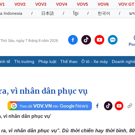
V1
VOV2
VOV3
VOV4
VOV5
VOV6
VOV GT
a Indonesia
/
日本語
/
ខ្មែរ
/
한국어
/
ພາ
Thứ Sáu, ngày 7 tháng 8 năm 2026
Po
inh tế
Thị trường
Pháp luật
Thể thao
Ô tô - Xe máy
Doanh nghi
Thế giới
Multimedia
K
Quan sát
Video
B
Cuộc sống đó đây
Ảnh
K
ra, vì nhân dân phục vụ
Hồ sơ
E-Magazine
Infographic
, vì nhân dân phục vụ'
Thể thao
Ô tô - Xe máy
D
a, vì nhân dân phục vụ”. Dù thời chiến hay thời bình, 8
Bóng đá
Ô tô
T