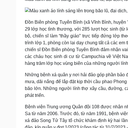
Đồn Biên phòng Tuyên Bình (xã Vĩnh Bình, huyện V
29 lớp học tình thương, với 285 lượt học sinh (từ
bộ, chiến sĩ làm “thầy giáo” trực tiếp đứng lớp
trình lớp 1, phòng còn lại dạy chung tất cả các em
chiến sĩ Đồn Biên phòng Tuyên Bình đảm nhận vai t
các cháu học sinh di cư từ Campuchia về Việt Nam
hàng trăm lớp học vùng biên của những người lí
Những bệnh xá quân y nơi hải đảo góp phần bảo 
mưa, dãi nắng để lắp đặt kịp thời cầu phao Phong
bão lớn. Những người lính thợ xây cầu, đường, cá
phát triển.
Bệnh viện Trung ương Quân đội 108 được nhận nh
Sa từ năm 2006. Trước đó, từ năm 1991, bệnh vi
xá đảo Song Tử Tây tổ chức khám định kỳ hai lần 
đảo, kíp quân y đợt 1/2023 (công tác từ 31/7/2023 