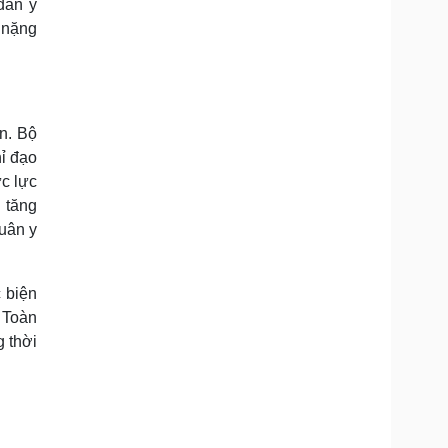
dân y
 nặng
n. Bộ
ỉ đạo
ức lực
 tăng
Quân y
 biện
 Toàn
 thời