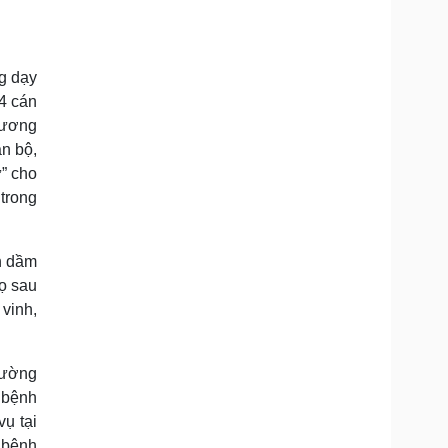
g dạy
 4 cán
hương
án bộ,
ữ” cho
trong
h dầm
ọ sau
vinh,
rường
 bệnh
ụ tại
a bệnh