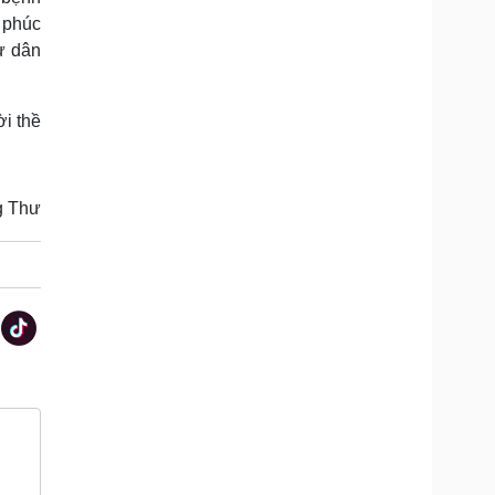
 phúc
ư dân
i thề
g Thư