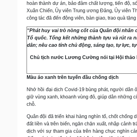
hoàn thành dự án, bảo đảm chất lượng, tiến độ,
Xuân Chiến, Ủy viên Trung ương Đảng, Ủy viên 
công tác đã đến động viên, bàn giao, trao quà tặn
“Phát huy vai trò nòng cốt của Quân đội nhân
Tổ quốc. Tổng kết những thành tựu và rút ra
dân; nêu cao tính chủ động, sáng tạo, tự lực, 
Chủ tịch nước Lương Cường nói tại Hội thảo
Màu áo xanh trên tuyến đầu chống dịch
Nhớ hồi đại dịch Covid-19 bùng phát, người dân ở
giữ vùng xanh, khoanh vùng đỏ, giúp dân những cô
chỗ.
Quân đội đã triển khai hàng nghìn tổ, chốt chống d
đất liền và trên biển, ngăn chặn xuất, nhập cảnh 
dịch với sự tham gia của trên hàng chục nghìn cán 