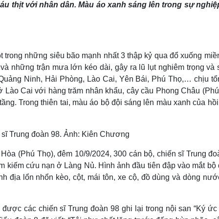
áu thịt với nhân dân. Màu áo xanh sáng lên trong sự nghiệ
Lịch thi đấu bóng đá
Xe máy
Thế giới thể thao
Tư vấn
eSports
V
Hậu trường
Văn hóa
Giải trí
D
ột trong những siêu bão mạnh nhất 3 thập kỷ qua đổ xuống miề
Sân khấu - Điện ảnh
Nghệ sĩ
 và những trận mưa lớn kéo dài, gây ra lũ lụt nghiêm trọng và 
Văn học
Thời trang
à Quảng Ninh, Hải Phòng, Lào Cai, Yên Bái, Phú Thọ,… chịu tổ
Âm nhạc
Sao Việt
c
 ở Lào Cai với hàng trăm nhân khẩu, cây cầu Phong Châu (Phú
Di sản
 tầng. Trong thiên tai, màu áo bộ đội sáng lên màu xanh của hồi
 Hòa (Phú Thọ), đêm 10/9/2024, 300 cán bộ, chiến sĩ Trung đo
m kiếm cứu nạn ở Làng Nủ. Hình ảnh đầu tiên đập vào mắt bộ đ
nh địa lổn nhổn kèo, cột, mái tôn, xe cộ, đồ dùng và dòng nướ
ược các chiến sĩ Trung đoàn 98 ghi lại trong nội san “Ký ức