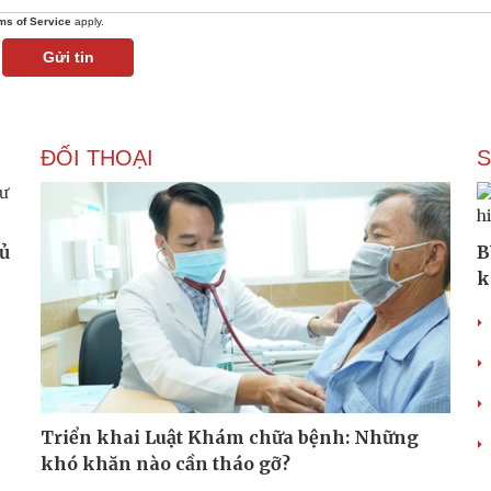
ms of Service
apply.
Gửi tin
ĐỐI THOẠI
hủ
B
k
Triển khai Luật Khám chữa bệnh: Những
khó khăn nào cần tháo gỡ?