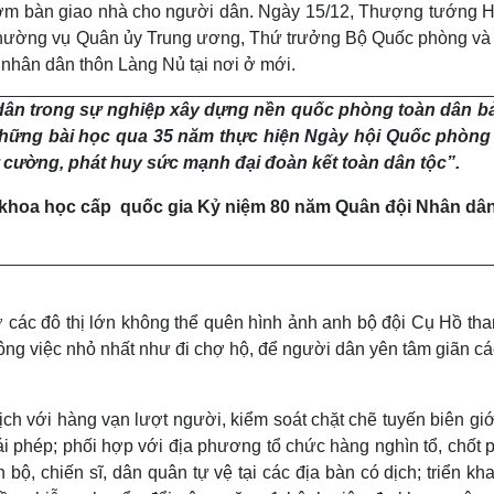
 sớm bàn giao nhà cho người dân. Ngày 15/12, Thượng tướng 
Thường vụ Quân ủy Trung ương, Thứ trưởng Bộ Quốc phòng và
g nhân dân thôn Làng Nủ tại nơi ở mới.
 dân trong sự nghiệp xây dựng nền quốc phòng toàn dân b
 những bài học qua 35 năm thực hiện Ngày hội Quốc phòng
tự cường, phát huy sức mạnh đại đoàn kết toàn dân tộc”.
 khoa học cấp quốc gia Kỷ niệm 80 năm Quân đội Nhân dân
 các đô thị lớn không thể quên hình ảnh anh bộ đội Cụ Hồ tha
ng việc nhỏ nhất như đi chợ hộ, để người dân yên tâm giãn các
ịch với hàng vạn lượt người, kiểm soát chặt chẽ tuyến biên giớ
trái phép; phối hợp với địa phương tổ chức hàng nghìn tổ, chốt
bộ, chiến sĩ, dân quân tự vệ tại các địa bàn có dịch; triển kh