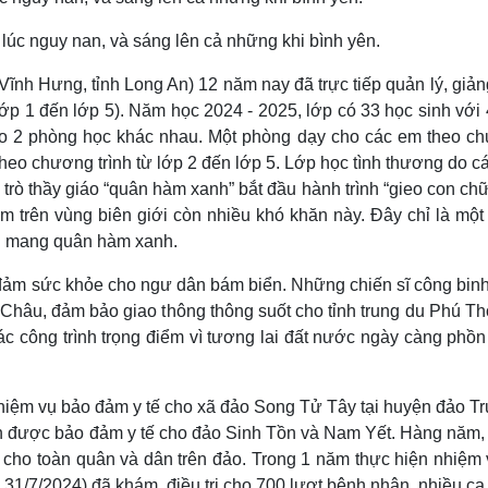
ĩnh Hưng, tỉnh Long An) 12 năm nay đã trực tiếp quản lý, giản
 lớp 1 đến lớp 5). Năm học 2024 - 2025, lớp có 33 học sinh với
 theo 2 phòng học khác nhau. Một phòng dạy cho các em theo c
 theo chương trình từ lớp 2 đến lớp 5. Lớp học tình thương do c
rò thầy giáo “quân hàm xanh” bắt đầu hành trình “gieo con ch
 trên vùng biên giới còn nhiều khó khăn này. Đây chỉ là một 
nh mang quân hàm xanh.
đảm sức khỏe cho ngư dân bám biển. Những chiến sĩ công bin
 Châu, đảm bảo giao thông thông suốt cho tỉnh trung du Phú Th
c công trình trọng điểm vì tương lai đất nước ngày càng phồn 
iệm vụ bảo đảm y tế cho xã đảo Song Tử Tây tại huyện đảo T
ện được bảo đảm y tế cho đảo Sinh Tồn và Nam Yết. Hàng năm,
cho toàn quân và dân trên đảo. Trong 1 năm thực hiện nhiệm v
- 31/7/2024) đã khám, điều trị cho 700 lượt bệnh nhân, nhiều c