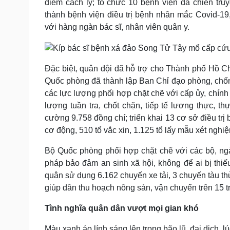
điểm cách ly; tổ chức 10 bệnh viện dã chiến tr
thành bệnh viện điều trị bệnh nhân mắc Covid-19
với hàng ngàn bác sĩ, nhân viên quân y.
Đặc biệt, quân đội đã hỗ trợ cho Thành phố Hồ 
Quốc phòng đã thành lập Ban Chỉ đạo phòng, chốn
các lực lượng phối hợp chặt chẽ với cấp ủy, chính
lượng tuần tra, chốt chặn, tiếp tế lương thực, 
cường 9.758 đồng chí; triển khai 13 cơ sở điều tr
cơ động, 510 tổ vắc xin, 1.125 tổ lấy mẫu xét ngh
Bộ Quốc phòng phối hợp chặt chẽ với các bộ, ngà
pháp bảo đảm an sinh xã hội, không để ai bị thiế
quân sử dụng 6.162 chuyến xe tải, 3 chuyến tàu t
giúp dân thu hoạch nông sản, vận chuyển trên 15 tr
Tình nghĩa quân dân vượt mọi gian khó
Màu xanh áo lính sáng lên trong bão lũ, đại dịch, 