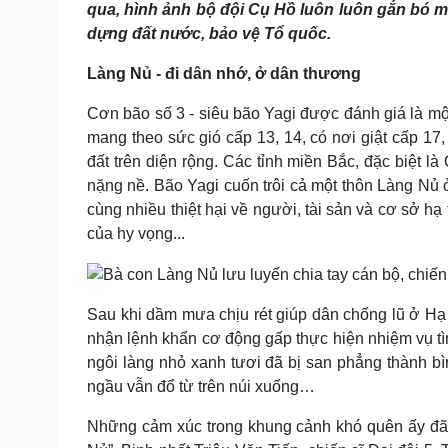
qua, hình ảnh bộ đội Cụ Hồ luôn luôn gắn bó m
Tin nóng
Việt Nam
Tư vấn luật
Phân tích
dựng đất nước, bảo vệ Tổ quốc.
Làng Nủ - đi dân nhớ, ở dân thương
Sức khỏe
Đời sống
Cơn bão số 3 - siêu bão Yagi được đánh giá là m
Dinh dưỡng - món ngon
Nhà đẹp
mang theo sức gió cấp 13, 14, có nơi giật cấp 17,
Cây thuốc
Blog
đất trên diện rộng. Các tỉnh miền Bắc, đặc biệt l
Sản phụ khoa
Tình yêu - Gia đình
nặng nề. Bão Yagi cuốn trôi cả một thôn Làng Nủ
Nhi khoa
cùng nhiều thiệt hại về người, tài sản và cơ sở hạ
Nam khoa
của hy vọng...
Làm đẹp - giảm cân
Phòng mạch online
Ăn sạch sống khỏe
Sau khi dầm mưa chịu rét giúp dân chống lũ ở Hạ
Cải chính
nhận lệnh khẩn cơ động gấp thực hiện nhiệm vụ tì
ngôi làng nhỏ xanh tươi đã bị san phẳng thành bì
ngầu vẫn đổ từ trên núi xuống…
Những cảm xúc trong khung cảnh khó quên ấy đã đ