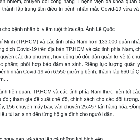
uyền nhiễm, chuyển đổi công năng 1 bệnh viện đa khoa quân 
, thành lập trung tâm điều trị bệnh nhân mắc Covid-19 vừa và
Chí Minh (TP.HCM) và các tỉnh phía Nam hơn 133.000 quân nhâ
g dịch Covid-19 trên địa bàn TP.HCM và các tỉnh phía Nam, ch
 quyền các địa phương, huy động bộ đội, dân quân tự vệ tổ ch
thực phẩm; phối hợp bảo đảm an sinh. Riêng lực lượng quân y
ị bệnh nhân Covid-19 với 6.550 giường bệnh, thành lập 660 tổ 
iệm…
nh liên quan, TP.HCM và các tỉnh phía Nam thực hiện tốt các
u đói; tham gia đề xuất chế độ, chính sách cho các đối tượng.
hủy, 156 chuyến máy bay, vận chuyển 25.457 tấn hàng hóa. Đồng
iệu túi an sinh đến từng hộ gia đình cho người dân.
lúc nguy nan, và sáng lên cả những khi bình yên.