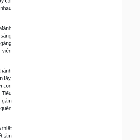
ây cối
 nhau
 Mảnh
n sàng
ố gắng
 viện
thành
 lầy,
i con
 Tiểu
i gắm
ó quên
thiết
ết tâm