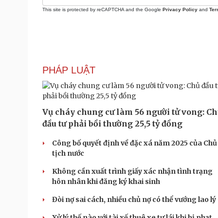
This site is protected by reCAPTCHA and the Google
Privacy Policy
and
Ter
PHÁP LUẬT
Vụ cháy chung cư làm 56 người tử vong: C
đầu tư phải bồi thường 25,5 tỷ đồng
Công bố quyết định về đặc xá năm 2025 của Chủ
tịch nước
Không cần xuất trình giấy xác nhận tình trạng
hôn nhân khi đăng ký khai sinh
Đòi nợ sai cách, nhiều chủ nợ có thể vướng lao lý
Xử lý thế nào với tài xế thuê xe tự lái khi bị phạt