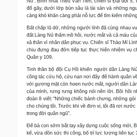
Nủ”. Binh nhất Triệu Văn Tiến, chiến sĩ Đại đội 5,
đổ gãy, dưới lớp bùn sâu là tài sản và những ng
càng khó khăn càng phải nỗ lực để tìm kiếm những
Bất chấp lũ dữ, những người lính đã cùng nhau v
đất Làng Nủ thấm mồ hôi, nước mắt và cả máu của n
xả thân vì nhân dân phục vụ. Chiến sĩ Thào Mí Lìn
chịu đựng đau đớn tiếp tục thực hiện nhiệm vụ ch
Quân y 109.
Tinh thần bộ đội Cụ Hồ khiến người dân Làng Nủ
công tác cứu hộ, cứu nạn nơi đây để hành quân về
với gương mặt còn hoen nước mắt, người dân Làn
của mình, rưng rưng không nói nên lời. Bồi hồi n
đoàn 8 viết: “Những chiếc bánh chưng, những gói
cho chúng tôi. Trước khi về đơn vị, tôi đã rơi nư
trong đời quân ngũ”.
Để bà con sớm bắt tay xây dựng cuộc sống mới, Bộ
kế, vừa dồn sức thi công, bố trí lực lượng liên tục