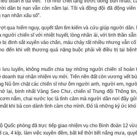
 Tiểu đoàn 8 đã viết: “Tôi như chết lặng trước đống bùn nhão, c
ười dân bị nạn vẫn còn nằm lại. Tôi và đồng đội đã động viên
 nạn nhân xấu số”.
ượt qua hiểm nguy, quyết tâm tìm kiếm và cứu giúp người dân.
gười chiến sĩ với nhiệt huyết, lòng nhân ái, với tinh thần sẵ
h bị đinh sắt xuyên vào chân, máu chảy rất nhiều nhưng vẫn c
o đến khi vết thương quá nặng buộc phải về điều trị tại bệnh
 lưu luyến, không muốn chia tay những người chiến sĩ hoàn 
 doanh trại nhận nhiệm vụ mới. Trên nền đất còn vương vết bùn
g Nủ ôm chặt các chiến sĩ như ôm người anh, người em, ngườ
hớ lại, binh nhất Vàng Seo Chư, chiến sĩ Trung đội Thông tin,
 cơm nắm, chai nước lọc là tình cảm mà người dân nơi đây gử
ớc mắt khi bà con dành tình cảm cho mình. Đó là những ký ức kh
 Quốc phòng đã trực tiếp giao nhiệm vụ cho Binh đoàn 12 vừa 
 3 ca, 4 kíp, làm việc xuyên đêm, bất kể thời tiết nắng mưa, quy