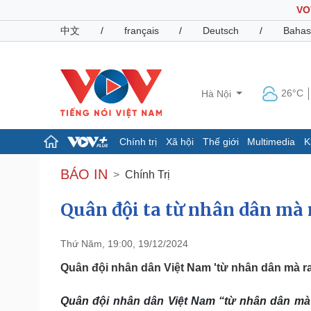
VO
中文
/
français
/
Deutsch
/
Bahas
26°C
Hà Nội
Chính trị
Xã hội
Thế giới
Multimedia
K
Chính trị
Xã hội
BÁO IN
Chính Trị
Đảng
Tin 24h
Tổ chức nhân sự
Dự báo thời tiết
Quân đội ta từ nhân dân mà 
Quốc hội
Giáo dục
Nhận diện sự thật
Dấu ấn VOV
Thứ Năm, 19:00, 19/12/2024
Việc làm
Biển đảo
Quân đội nhân dân Việt Nam 'từ nhân dân mà ra
Pháp luật
Quân sự - Quốc phòng
Quân đội nhân dân Việt Nam “từ nhân dân mà r
Vụ án
Vũ khí