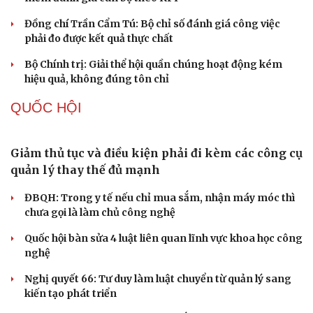
hội
Khi mạng xã hội thành nơi phán xử
NHẬN DIỆN SỰ THẬT
Cải chính
Thành tựu nhân quyền ở Việt Nam: Sự thật được
chứng minh qua những số liệu cụ thể
Thực tiễn vận hành chính quyền ba cấp bác bỏ mọi luận
điệu xuyên tạc
Thủ đoạn xuyên tạc mới trên không gian mạng thời AI
Tự cảnh giác trước tâm lý đám đông khi dùng mạng xã
hội
Khi mạng xã hội thành nơi phán xử
XÂY DỰNG, CHỈNH ĐỐN ĐẢNG