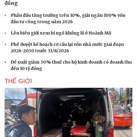
đồng
Pháp luật
Quân sự - Quốc phòng
Phấn đấu tăng trưởng trên 10%, giải ngân 100% vốn
Vụ án
Vũ khí
đầu tư công trong năm 2026
Tin nóng
Việt Nam
Tư vấn luật
Phân tích
Lên biên giới xem bí ngô khổng lồ ở Hoành Mô
Phê duyệt kế hoạch cơ cấu lại vốn nhà nước giai đoạn
2026-2030 trước 31/8/2026
Đề xuất giảm 30% thuế cho hộ kinh doanh có doanh thu
đến 10 tỷ đồng
THẾ GIỚI