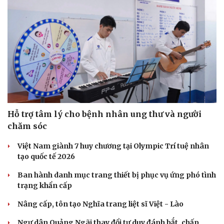
Thể thao
Ô tô - Xe máy
Bóng đá
Ô tô
Lịch thi đấu bóng đá
Xe máy
Thế giới thể thao
Tư vấn
eSports
Hậu trường
Hỗ trợ tâm lý cho bệnh nhân ung thư và người
chăm sóc
Việt Nam giành 7 huy chương tại Olympic Trí tuệ nhân
tạo quốc tế 2026
Ban hành danh mục trang thiết bị phục vụ ứng phó tình
trạng khẩn cấp
Nâng cấp, tôn tạo Nghĩa trang liệt sĩ Việt - Lào
Ngư dân Quảng Ngãi thay đổi tư duy đánh bắt, chấp