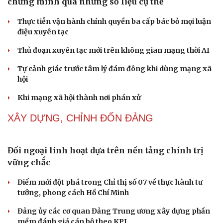
Tôi bất lực khi vợ luôn mang chuyện ở rể ra làm "vũ khí"
sau mỗi lần cãi nhau
Hoa sữa
Khúc mùa thu
Tình dục tuổi 40+: Khác gì tuổi đôi mươi và cách duy trì
đời sống viên mãn
NHẬN DIỆN SỰ THẬT
Thành tựu nhân quyền ở Việt Nam: Sự thật được
chứng minh qua những số liệu cụ thể
Thực tiễn vận hành chính quyền ba cấp bác bỏ mọi luận
điệu xuyên tạc
Thủ đoạn xuyên tạc mới trên không gian mạng thời AI
Tự cảnh giác trước tâm lý đám đông khi dùng mạng xã