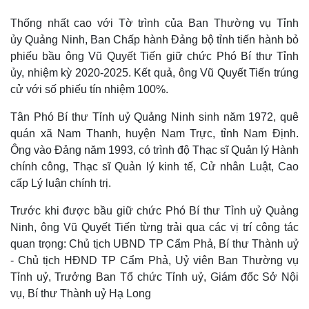
Thống nhất cao với Tờ trình của Ban Thường vụ Tỉnh
ủy Quảng Ninh, Ban Chấp hành Đảng bộ tỉnh tiến hành bỏ
phiếu bầu ông Vũ Quyết Tiến giữ chức Phó Bí thư Tỉnh
ủy, nhiệm kỳ 2020-2025. Kết quả, ông Vũ Quyết Tiến trúng
cử với số phiếu tín nhiệm 100%.
Tân Phó Bí thư Tỉnh uỷ Quảng Ninh sinh năm 1972, quê
quán xã Nam Thanh, huyện Nam Trực, tỉnh Nam Định.
Ông vào Đảng năm 1993, có trình độ Thạc sĩ Quản lý Hành
chính công, Thạc sĩ Quản lý kinh tế, Cử nhân Luật, Cao
cấp Lý luận chính trị.
Trước khi được bầu giữ chức Phó Bí thư Tỉnh uỷ Quảng
Thế giới
Multimedia
Ninh, ông Vũ Quyết Tiến từng trải qua các vị trí công tác
Quan sát
Video
quan trọng: Chủ tịch UBND TP Cẩm Phả, Bí thư Thành uỷ
Cuộc sống đó đây
Ảnh
Hồ sơ
E-Magazine
- Chủ tịch HĐND TP Cẩm Phả, Uỷ viên Ban Thường vụ
Infographic
Tỉnh uỷ, Trưởng Ban Tổ chức Tỉnh uỷ, Giám đốc Sở Nội
vụ, Bí thư Thành uỷ Hạ Long