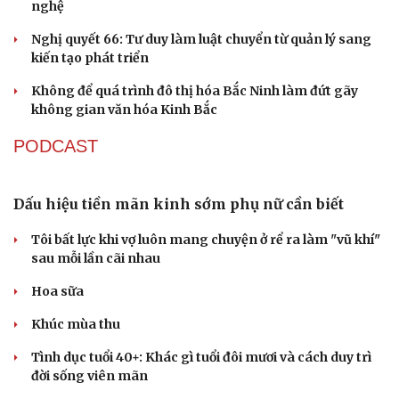
Án tử hình cho tội mua bán trái phép chất ma túy
Tuyên án chung thân người mẹ sát hại con ruột để trục
lợi tiền bảo hiểm
TỔ CHỨC NHÂN SỰ
Quảng Trị đưa cán bộ về làm việc tại trung tâm
hành chính - chính trị tỉnh
Cà Mau bổ nhiệm 3 phó giám đốc sở
Bổ nhiệm 2 Thứ trưởng Bộ Ngoại giao
Đại tá Lê Hồng Giang giữ chức Phó Giám đốc Công an
Cao Bằng
Sau 1 tháng sáp nhập tổ dân phố: Công nghệ không thể
thay cán bộ đi gặp dân
QUỐC HỘI