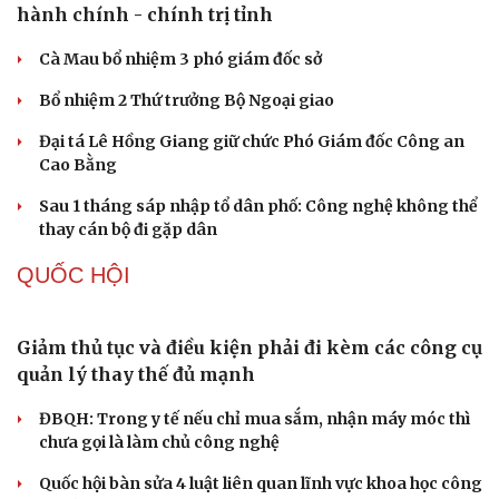
Trung Quốc đưa vào hoạt động cơ sở điện toán AI lớn
Văn học
Thời trang
nhất thế giới
Âm nhạc
Sao Việt
Di sản
Meta bị buộc bồi thường 567 triệu USD vì gây hại cho trẻ
em
ChatGPT miễn phí được “cởi trói”, OpenAI thêm loạt
tính năng AI mới
Những nơi không nên đặt router Wi-Fi nếu muốn
Internet luôn ổn định
PHÁP LUẬT
Bổ sung thẩm quyền xử phạt vi phạm hành chính
với nhiều chức danh
Công an xử lý vụ bảo mẫu có hành vi bạo hành trẻ em tại
TP.HCM
Vua Quạt, Khánh Sky và Hồ Văn Khoa bị khởi tố