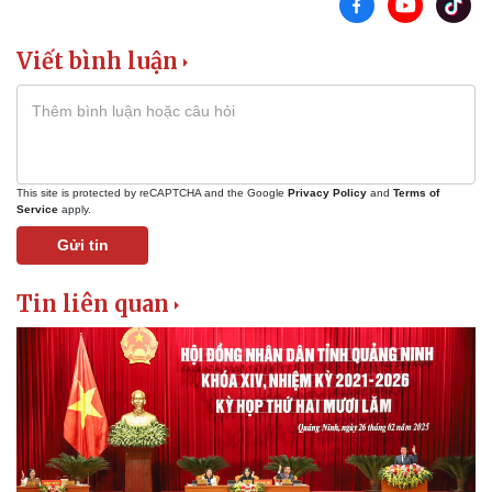
Viết bình luận
This site is protected by reCAPTCHA and the Google
Privacy Policy
and
Terms of
Service
apply.
Gửi tin
Tin liên quan
Kinh tế
Thị trường
Bất động sản
Giá vàng
Khởi nghiệp
Tiêu dùng