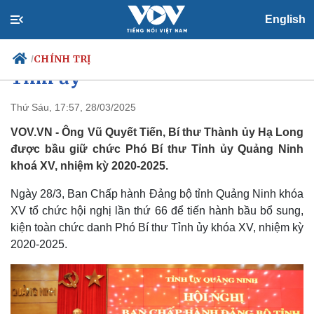
English
Quảng Ninh có tân Phó Bí thư
CHÍNH TRỊ
/
Tỉnh ủy
Thứ Sáu, 17:57, 28/03/2025
VOV.VN - Ông Vũ Quyết Tiến, Bí thư Thành ủy Hạ Long
Chính trị
Xã hội
được bầu giữ chức Phó Bí thư Tỉnh ủy Quảng Ninh
Đảng
Tin 24h
khoá XV, nhiệm kỳ 2020-2025.
Tổ chức nhân sự
Dự báo thời tiết
Quốc hội
Giáo dục
Ngày 28/3, Ban Chấp hành Đảng bộ tỉnh Quảng Ninh khóa
Nhận diện sự thật
Dấu ấn VOV
Việc làm
XV tổ chức hội nghị lần thứ 66 để tiến hành bầu bổ sung,
Biển đảo
kiện toàn chức danh Phó Bí thư Tỉnh ủy khóa XV, nhiệm kỳ
2020-2025.