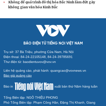
Đối ngoại linh hoạt dựa trên nền tảng chính trị
vững chắc
Điểm mới đột phá trong Chỉ thị số 07 về thực hành tư
tưởng, phong cách Hồ Chí Minh
Đảng ủy các cơ quan Đảng Trung ương xây dựng phần
mềm đánh giá cán bộ theo KPI
Đồng chí Trần Cẩm Tú: Bộ chỉ số đánh giá công việc
phải đo được kết quả thực chất
Bộ Chính trị: Giải thể hội quần chúng hoạt động kém
hiệu quả, không đúng tôn chỉ
QUỐC HỘI
Giảm thủ tục và điều kiện phải đi kèm các công cụ
quản lý thay thế đủ mạnh