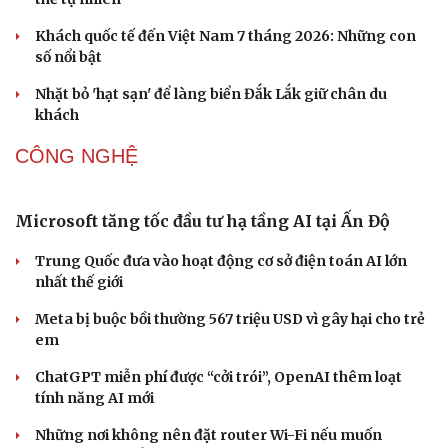
DU LỊCH
Hội chợ Du lịch quốc tế TP.HCM 2026 có quy mô
lớn nhất từ trước đến nay
Bảo tàng Tưởng niệm Hòa bình tại Nhật Bản đón lượng
khách kỷ lục
Du lịch biển Việt Nam: Muốn bứt phá phải vượt khỏi lợi
thế tự nhiên