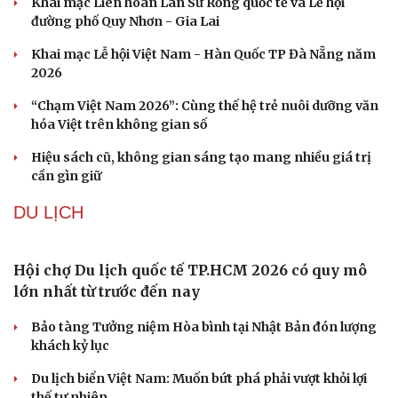
Ấn tượng khai mạc Festival võ thuật quốc tế Hà
Nội năm 2026
Khai mạc Liên hoan Lân Sư Rồng quốc tế và Lễ hội
đường phố Quy Nhơn - Gia Lai
Sức khỏe
Đời sống
Khai mạc Lễ hội Việt Nam - Hàn Quốc TP Đà Nẵng năm
Dinh dưỡng - món ngon
Nhà đẹp
2026
Cây thuốc
Blog
Sản phụ khoa
Tình yêu - Gia đình
“Chạm Việt Nam 2026”: Cùng thế hệ trẻ nuôi dưỡng văn
Nhi khoa
hóa Việt trên không gian số
Nam khoa
Hiệu sách cũ, không gian sáng tạo mang nhiều giá trị
Làm đẹp - giảm cân
cần gìn giữ
Phòng mạch online
Ăn sạch sống khỏe