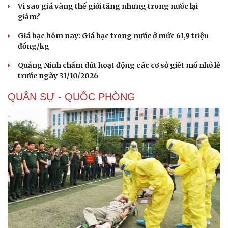
Vì sao giá vàng thế giới tăng nhưng trong nước lại
giảm?
Giá bạc hôm nay: Giá bạc trong nước ở mức 61,9 triệu
đồng/kg
Quảng Ninh chấm dứt hoạt động các cơ sở giết mổ nhỏ lẻ
trước ngày 31/10/2026
Doanh nghiệp
Công nghệ
QUÂN SỰ - QUỐC PHÒNG
Thông tin doanh nghiệp
Sành điệu
Doanh nghiệp 24h
Tin Công nghệ
Doanh nhân
Trải nghiệm
Vì cộng đồng
Chuyển đổi số