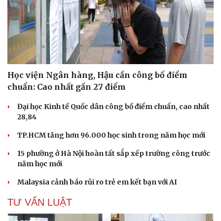
Học viện Ngân hàng, Hậu cần công bố điểm
chuẩn: Cao nhất gần 27 điểm
Đại học Kinh tế Quốc dân công bố điểm chuẩn, cao nhất
28,84
Văn hóa
Giải trí
Sân khấu - Điện ảnh
Nghệ sĩ
TP.HCM tăng hơn 96.000 học sinh trong năm học mới
Văn học
Thời trang
Âm nhạc
Sao Việt
15 phường ở Hà Nội hoàn tất sắp xếp trường công trước
Di sản
năm học mới
Malaysia cảnh báo rủi ro trẻ em kết bạn với AI
TƯ VẤN LUẬT