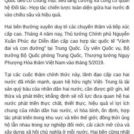
Quốc đều có chung mục tiêu tăng cường và củng cố quan
hệ Đối tác- Hợp tác chiến lược toàn diện giữa hai nước đi
Thế giới
Multimedia
vào chiều sâu và hiệu quả.
Quan sát
Video
Cuộc sống đó đây
Ảnh
Hai bên thường xuyên duy trì các chuyến thăm và tiếp xúc
Hồ sơ
E-Magazine
cấp cao. Tháng 4 năm nay, Thủ tướng Chính phủ Nguyễn
Infographic
Xuân Phúc dự Diễn đàn cấp cao hợp tác quốc tế “Vành
đai và con đường” tại Trung Quốc. Ủy viên Quốc vụ, Bộ
trưởng Bộ Quốc phòng Trung Quốc, Thượng tướng Ngụy
Phượng Hòa thăm Việt Nam vào tháng 5/2019.
Tại các cuộc thăm chính thức này, lãnh đạo cấp cao hai
nước đã nhấn mạnh, quan hệ hữu nghị Việt- Trung là tài
sản quý báu của nhân dân hai nước, cần được giữ gìn, kế
thừa và phát triển; khẳng định sẽ nỗ lực đưa quan hệ hai
nước phát triển thực chất, thiết thực, hiệu quả vì lợi ích
chung của nhân dân hai nước, vì hòa bình, ổn định, hợp
tác phát triển trong khu vực và trên thế giới; đồng thời ủng
hộ lẫn nhau trong sự nghiệp đổi mới, cải cách mở cửa và
xây dựng xã hội chủ nghĩa ở mỗi nước.
Hai bên cũng nhất