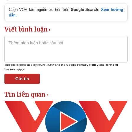
Chọn VOV làm nguồn ưu tiên trên
Google Search
.
Xem hướng
dẫn.
Viết bình luận
Doanh nghiệp
Công nghệ
Thông tin doanh nghiệp
Sành điệu
Doanh nghiệp 24h
Tin Công nghệ
Doanh nhân
Trải nghiệm
Vì cộng đồng
Chuyển đổi số
This site is protected by reCAPTCHA and the Google
Privacy Policy
and
Terms of
Service
apply.
Gửi tin
Tin liên quan