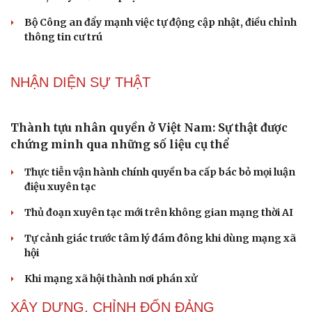
Bộ Công an đẩy mạnh việc tự động cập nhật, điều chỉnh
Du lịch
Podcast
thông tin cư trú
Tư vấn
Câu chuyện thời sự
Săn Tour
Đọc truyện đêm khuya
check-in
Cửa sổ tình yêu
NHẬN DIỆN SỰ THẬT
Kể chuyện cho bé
Hạt giống tâm hồn
Thành tựu nhân quyền ở Việt Nam: Sự thật được
chứng minh qua những số liệu cụ thể