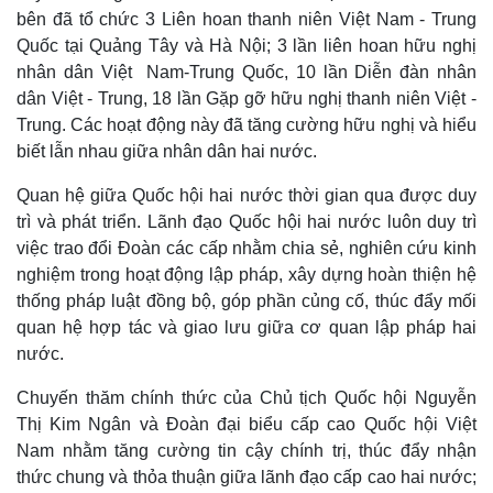
bên đã tổ chức 3 Liên hoan thanh niên Việt Nam - Trung
Quốc tại Quảng Tây và Hà Nội; 3 lần liên hoan hữu nghị
nhân dân Việt Nam-Trung Quốc, 10 lần Diễn đàn nhân
Pháp luật
Quân sự - Quốc phòng
dân Việt - Trung, 18 lần Gặp gỡ hữu nghị thanh niên Việt -
Vụ án
Vũ khí
Trung. Các hoạt động này đã tăng cường hữu nghị và hiểu
Tin nóng
Việt Nam
biết lẫn nhau giữa nhân dân hai nước.
Tư vấn luật
Phân tích
Quan hệ giữa Quốc hội hai nước thời gian qua được duy
trì và phát triển. Lãnh đạo Quốc hội hai nước luôn duy trì
việc trao đổi Đoàn các cấp nhằm chia sẻ, nghiên cứu kinh
nghiệm trong hoạt động lập pháp, xây dựng hoàn thiện hệ
thống pháp luật đồng bộ, góp phần củng cố, thúc đẩy mối
quan hệ hợp tác và giao lưu giữa cơ quan lập pháp hai
nước.
Chuyến thăm chính thức của Chủ tịch Quốc hội Nguyễn
Thị Kim Ngân và Đoàn đại biểu cấp cao Quốc hội Việt
Nam nhằm tăng cường tin cậy chính trị, thúc đẩy nhận
thức chung và thỏa thuận giữa lãnh đạo cấp cao hai nước;