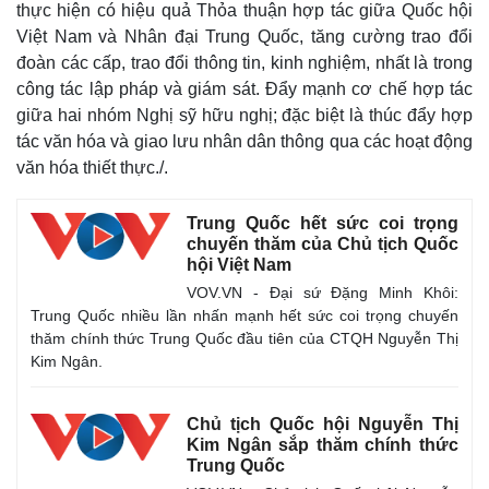
thực hiện có hiệu quả Thỏa thuận hợp tác giữa Quốc hội
Việt Nam và Nhân đại Trung Quốc, tăng cường trao đổi
đoàn các cấp, trao đổi thông tin, kinh nghiệm, nhất là trong
công tác lập pháp và giám sát. Đẩy mạnh cơ chế hợp tác
giữa hai nhóm Nghị sỹ hữu nghị; đặc biệt là thúc đẩy hợp
tác văn hóa và giao lưu nhân dân thông qua các hoạt động
văn hóa thiết thực./.
Trung Quốc hết sức coi trọng
chuyến thăm của Chủ tịch Quốc
hội Việt Nam
VOV.VN - Đại sứ Đặng Minh Khôi:
Trung Quốc nhiều lần nhấn mạnh hết sức coi trọng chuyến
Thể thao
Ô tô - Xe máy
thăm chính thức Trung Quốc đầu tiên của CTQH Nguyễn Thị
Bóng đá
Ô tô
Kim Ngân.
Lịch thi đấu bóng đá
Xe máy
Thế giới thể thao
Tư vấn
Chủ tịch Quốc hội Nguyễn Thị
eSports
Kim Ngân sắp thăm chính thức
Hậu trường
Trung Quốc