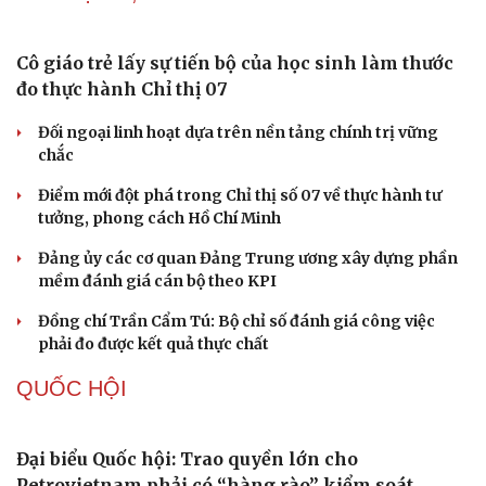
Thực tiễn vận hành chính quyền ba cấp bác bỏ mọi luận
điệu xuyên tạc
Thủ đoạn xuyên tạc mới trên không gian mạng thời AI
Tự cảnh giác trước tâm lý đám đông khi dùng mạng xã
hội
Khi mạng xã hội thành nơi phán xử
XÂY DỰNG, CHỈNH ĐỐN ĐẢNG
Cô giáo trẻ lấy sự tiến bộ của học sinh làm thước
đo thực hành Chỉ thị 07
Cải chính
Đối ngoại linh hoạt dựa trên nền tảng chính trị vững
chắc
Điểm mới đột phá trong Chỉ thị số 07 về thực hành tư
tưởng, phong cách Hồ Chí Minh