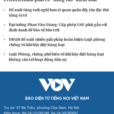
Đảng ủy các cơ quan Đảng Trung ương xây dựng phần
mềm đánh giá cán bộ theo KPI
Đồng chí Trần Cẩm Tú: Bộ chỉ số đánh giá công việc
phải đo được kết quả thực chất
QUỐC HỘI
Đại biểu Quốc hội: Trao quyền lớn cho
Petrovietnam phải có “hàng rào” kiểm soát
Đề xuất tăng tuổi nghỉ hưu sĩ quan quân đội, tùy đặc thù
từng vị trí
Đại tướng Phan Văn Giang: Cấp phép UAV phải gắn với
định danh để bảo vệ bầu trời
ĐBQH đề xuất nhiều giải pháp hoàn thiện Luật phòng
chống vũ khí hủy diệt hàng loạt
Luật Phòng, chống phổ biến vũ khí hủy diệt hàng loạt