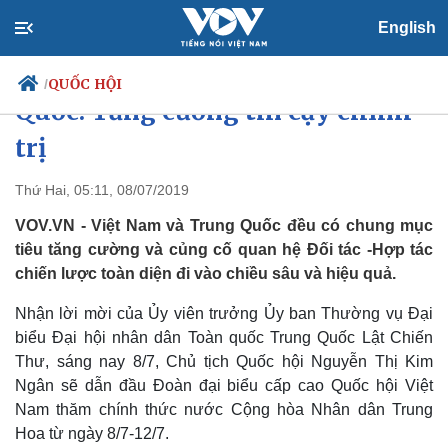
English
Chủ tịch Quốc hội thăm Trung
QUỐC HỘI
/
Quốc: Tăng cường tin cậy chính
trị
Chính trị
Xã hội
Thứ Hai, 05:11, 08/07/2019
Đảng
Tin 24h
VOV.VN - Việt Nam và Trung Quốc đều có chung mục
Tổ chức nhân sự
Dự báo thời tiết
tiêu tăng cường và củng cố quan hệ Đối tác -Hợp tác
Quốc hội
Giáo dục
chiến lược toàn diện đi vào chiều sâu và hiệu quả.
Nhận diện sự thật
Dấu ấn VOV
Việc làm
Nhận lời mời của Ủy viên trưởng Ủy ban Thường vụ Đại
Biển đảo
biểu Đại hội nhân dân Toàn quốc Trung Quốc Lật Chiến
Thư, sáng nay 8/7, Chủ tịch Quốc hội Nguyễn Thị Kim
Ngân sẽ dẫn đầu Đoàn đại biểu cấp cao Quốc hội Việt
Nam thăm chính thức nước Cộng hòa Nhân dân Trung
Hoa từ ngày 8/7-12/7.