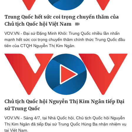
Trung Quốc hết sức coi trọng chuyến thăm của
Chủ tịch Quốc hội Việt Nam
VOV.VN - Đại sứ Đặng Minh Khôi: Trung Quốc nhiều lần nhấn
mạnh hết sức coi trọng chuyến thăm chính thức Trung Quốc đầu
tiên của CTQH Nguyễn Thị Kim Ngân.
Chủ tịch Quốc hội Nguyễn Thị Kim Ngân tiếp Đại
Sức khỏe
Đời sống
sứ Trung Quốc
Dinh dưỡng - món ngon
Nhà đẹp
VOV.VN - Sáng 4/7, tại Nhà Quốc hội, Chủ tịch Quốc hội Nguyễn
Cây thuốc
Blog
Thị Kim Ngân đã tiếp Đại sứ Trung Quốc Hùng Ba nhận nhiệm vụ
Sản phụ khoa
Tình yêu - Gia đình
tại Việt Nam.