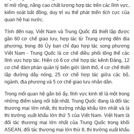
trí mở rộng, nâng cao chất lượng hợp tác trên các lĩnh vực,
kiểm soát bất đồng, duy trì xu thế phát triển tích cực của
quan hệ hai nước.
Tính đến nay, Việt Nam và Trung Quốc đã thiết lập được
gần 60 cơ chế giao lưu, hợp tác từ Trung ương đến địa
phương, trong đó Ủy ban chỉ đạo hợp tác song phương
Việt Nam - Trung Quốc là cơ chế điều phối tổng thể các
lĩnh vực hợp tác. Hiện có 6 cơ chế hợp tác kênh Đảng, 12
cơ chế đàm phán quản lý biên giới lãnh thổ, 4 cơ chế thiết
lập đường dây nóng, 25 cơ chế hợp tác giữa các bộ,
Kinh tế
Thị trường
ngành, địa phương và 5 cơ chế giao lưu nhân dân.
Bất động sản
Giá vàng
Trong mối quan hệ gắn bó ấy, lĩnh vực kinh tế là một trong
Khởi nghiệp
Tiêu dùng
Tỷ giá
những điểm sáng nổi bật nhất. Trung Quốc đang là đối tác
Chứng khoán
thương mại lớn nhất, thị trường nhập khẩu lớn nhất và là
Giá cà phê
thị trường xuất khẩu lớn thứ 5 của Việt Nam. Việt Nam là
đối tác thương mại lớn nhất của Trung Quốc trong khối
ASEAN, đối tác thương mại lớn thứ 8, thị trường xuất khẩu