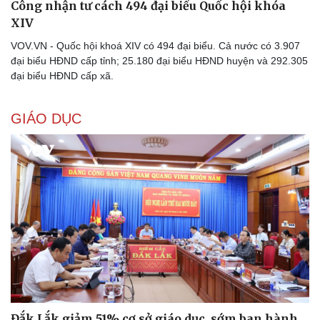
Công nhận tư cách 494 đại biểu Quốc hội khóa
Nhi khoa
Nam khoa
XIV
Làm đẹp - giảm cân
VOV.VN - Quốc hội khoá XIV có 494 đại biểu. Cả nước có 3.907
Phòng mạch online
đại biểu HĐND cấp tỉnh; 25.180 đại biểu HĐND huyện và 292.305
Ăn sạch sống khỏe
đại biểu HĐND cấp xã.
GIÁO DỤC
Đắk Lắk giảm 51% cơ sở giáo dục, sớm ban hành