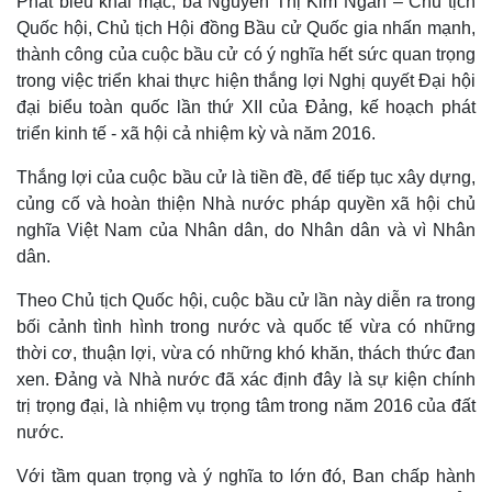
Phát biểu khai mạc, bà Nguyễn Thị Kim Ngân – Chủ tịch
Quốc hội, Chủ tịch Hội đồng Bầu cử Quốc gia nhấn mạnh,
Thế giới
Multimedia
thành công của cuộc bầu cử có ý nghĩa hết sức quan trọng
Quan sát
Video
trong việc triển khai thực hiện thắng lợi Nghị quyết Đại hội
Cuộc sống đó đây
Ảnh
Hồ sơ
E-Magazine
đại biểu toàn quốc lần thứ XII của Đảng, kế hoạch phát
Infographic
triển kinh tế - xã hội cả nhiệm kỳ và năm 2016.
Thắng lợi của cuộc bầu cử là tiền đề, để tiếp tục xây dựng,
củng cố và hoàn thiện Nhà nước pháp quyền xã hội chủ
nghĩa Việt Nam của Nhân dân, do Nhân dân và vì Nhân
dân.
Theo Chủ tịch Quốc hội, cuộc bầu cử lần này diễn ra trong
bối cảnh tình hình trong nước và quốc tế vừa có những
thời cơ, thuận lợi, vừa có những khó khăn, thách thức đan
xen. Đảng và Nhà nước đã xác định đây là sự kiện chính
trị trọng đại, là nhiệm vụ trọng tâm trong năm 2016 của đất
nước.
Với tầm quan trọng và ý nghĩa to lớn đó, Ban chấp hành