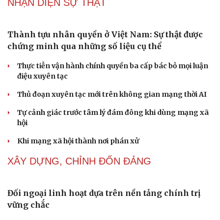
NHẬN DIỆN SỰ THẬT
Du lịch
Podcast
Tư vấn
Câu chuyện thời sự
Săn Tour
Đọc truyện đêm khuya
check-in
Cửa sổ tình yêu
Kể chuyện cho bé
Hạt giống tâm hồn
Thành tựu nhân quyền ở Việt Nam: Sự thật được
chứng minh qua những số liệu cụ thể
Thực tiễn vận hành chính quyền ba cấp bác bỏ mọi luận
điệu xuyên tạc
Thủ đoạn xuyên tạc mới trên không gian mạng thời AI
Tự cảnh giác trước tâm lý đám đông khi dùng mạng xã