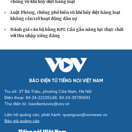
QUỐC HỘI
Đề xuất tăng tuổi nghỉ hưu sĩ quan quân đội, tùy
đặc thù từng vị trí
Đại tướng Phan Văn Giang: Cấp phép UAV phải gắn với
định danh để bảo vệ bầu trời
ĐBQH đề xuất nhiều giải pháp hoàn thiện Luật phòng
chống vũ khí hủy diệt hàng loạt
Luật Phòng, chống phổ biến vũ khí hủy diệt hàng loạt
không cản trở hoạt động dân sự
Đánh giá cán bộ bằng KPI: Cần gắn năng lực thực chất
với thu nhập xứng đáng