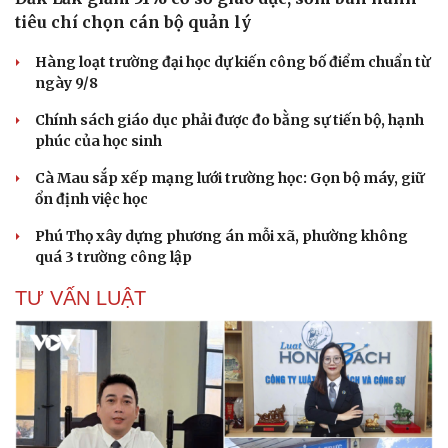
tiêu chí chọn cán bộ quản lý
Hàng loạt trường đại học dự kiến công bố điểm chuẩn từ
ngày 9/8
Chính sách giáo dục phải được đo bằng sự tiến bộ, hạnh
phúc của học sinh
Cà Mau sắp xếp mạng lưới trường học: Gọn bộ máy, giữ
ổn định việc học
Phú Thọ xây dựng phương án mỗi xã, phường không
Văn hóa
Giải trí
quá 3 trường công lập
Sân khấu - Điện ảnh
Nghệ sĩ
Văn học
Thời trang
TƯ VẤN LUẬT
Âm nhạc
Sao Việt
Di sản