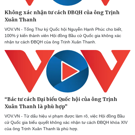
Không xác nhận tư cách ĐBQH của ông Trịnh
Xuân Thanh
VOV.VN - Tổng Thư ký Quốc hội Nguyễn Hạnh Phúc cho biết,
100% ý kiến thành viên Hội đồng Bầu cử Quốc gia không xác
Doanh nghiệp
Công nghệ
nhận tư cách ĐBQH của ông Trịnh Xuân Thanh.
Thông tin doanh nghiệp
Sành điệu
Doanh nghiệp 24h
Tin Công nghệ
Doanh nhân
Trải nghiệm
Vì cộng đồng
Chuyển đổi số
“Bác tư cách Đại biểu Quốc hội của ông Trịnh
Xuân Thanh là phù hợp”
VOV.VN - Từ dấu hiệu vi phạm được làm rõ, việc Hội đồng Bầu
cử Quốc gia biểu quyết không xác nhận tư cách ĐBQH khóa XIV
của ông Trịnh Xuân Thanh là phù hợp.