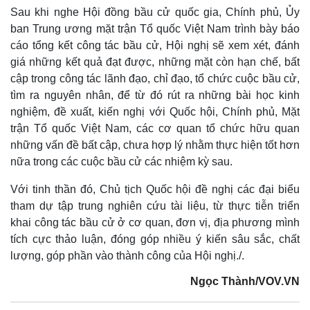
Sau khi nghe Hội đồng bầu cử quốc gia, Chính phủ, Ủy
ban Trung ương mặt trận Tổ quốc Việt Nam trình bày báo
cáo tổng kết công tác bầu cử, Hội nghị sẽ xem xét, đánh
Pháp luật
Quân sự - Quốc phòng
giá những kết quả đạt được, những mặt còn hạn chế, bất
Vụ án
Vũ khí
cập trong công tác lãnh đạo, chỉ đạo, tổ chức cuộc bầu cử,
Tin nóng
Việt Nam
tìm ra nguyên nhân, để từ đó rút ra những bài học kinh
Tư vấn luật
Phân tích
nghiệm, đề xuất, kiến nghị với Quốc hội, Chính phủ, Mặt
trận Tổ quốc Việt Nam, các cơ quan tổ chức hữu quan
những vấn đề bất cập, chưa hợp lý nhằm thực hiện tốt hơn
nữa trong các cuộc bầu cử các nhiệm kỳ sau.
Với tinh thần đó, Chủ tịch Quốc hội đề nghị các đại biểu
tham dự tập trung nghiên cứu tài liệu, từ thực tiễn triển
khai công tác bầu cử ở cơ quan, đơn vị, địa phương mình
tích cực thảo luận, đóng góp nhiều ý kiến sâu sắc, chất
lượng, góp phần vào thành công của Hội nghị./.
Ngọc Thành/VOV.VN