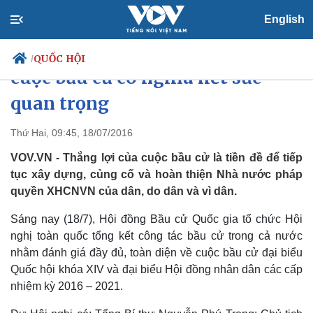
English
Chủ tịch Quốc hội: Thắng lợi
QUỐC HỘI
/
cuộc bầu cử có nghĩa hết sức
quan trọng
Chính trị
Xã hội
Thứ Hai, 09:45, 18/07/2016
Đảng
Tin 24h
VOV.VN - Thắng lợi của cuộc bầu cử là tiền đề để tiếp
Tổ chức nhân sự
Dự báo thời tiết
tục xây dựng, củng cố và hoàn thiện Nhà nước pháp
Quốc hội
Giáo dục
quyền XHCNVN của dân, do dân và vì dân.
Nhận diện sự thật
Dấu ấn VOV
Việc làm
Sáng nay (18/7), Hội đồng Bầu cử Quốc gia tổ chức Hội
Biển đảo
nghị toàn quốc tổng kết công tác bầu cử trong cả nước
nhằm đánh giá đầy đủ, toàn diện về cuộc bầu cử đại biểu
Quốc hội khóa XIV và đại biểu Hội đồng nhân dân các cấp
nhiệm kỳ 2016 – 2021.