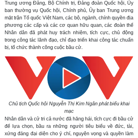
Trung ương Đảng, Bộ Chính trị, Đảng đoàn Quốc hội, Ủy
ban thường vụ Quốc hội, Chính phủ, Ủy ban Trung ương
mặt trận Tổ quốc Việt Nam, các bộ, ngành, chính quyền địa
phương các cấp và các cơ quan hữu quan, các đoàn thể
Nhân dân đã phát huy trách nhiệm, tích cực, chủ động
trong công tác lãnh đạo, chỉ đạo triển khai công tác chuẩn
bị, tổ chức thành công cuộc bầu cử.
Kinh tế
Thị trường
Bất động sản
Giá vàng
Khởi nghiệp
Tiêu dùng
Chủ tịch Quốc hội Nguyễn Thị Kim Ngân phát biểu khai
Tỷ giá
Chứng khoán
mạc
Giá cà phê
Nhân dân và cử tri cả nước đã hăng hái, tích cực đi bầu cử
để lựa chọn, bầu ra những người tiêu biểu về đức, tài,
xứng đáng đại diện cho ý chí, nguyện vọng và quyền làm