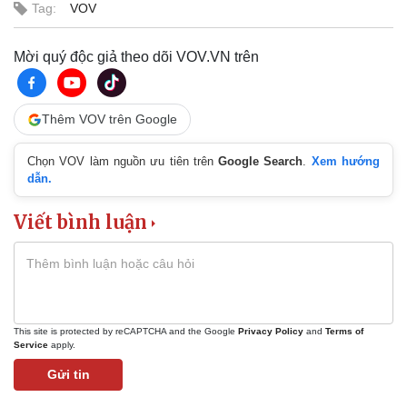
Tag:
VOV
Mời quý độc giả theo dõi VOV.VN trên
Thêm VOV trên Google
Chọn VOV làm nguồn ưu tiên trên
Google Search
.
Xem hướng
dẫn.
Viết bình luận
Thể thao
Ô tô - Xe máy
Bóng đá
Ô tô
Lịch thi đấu bóng đá
Xe máy
This site is protected by reCAPTCHA and the Google
Privacy Policy
and
Terms of
Thế giới thể thao
Tư vấn
Service
apply.
eSports
Gửi tin
Hậu trường