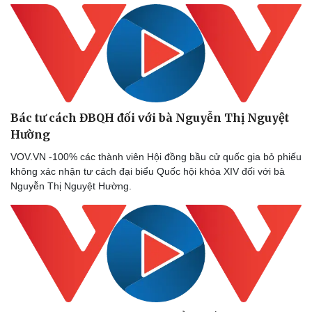
Bác tư cách ĐBQH đối với bà Nguyễn Thị Nguyệt
Hường
VOV.VN -100% các thành viên Hội đồng bầu cử quốc gia bỏ phiếu
không xác nhận tư cách đại biểu Quốc hội khóa XIV đối với bà
Nguyễn Thị Nguyệt Hường.
Sức khỏe
Đời sống
Dinh dưỡng - món ngon
Nhà đẹp
Cây thuốc
Blog
Sản phụ khoa
Tình yêu - Gia đình