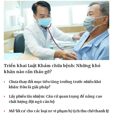
Triển khai Luật Khám chữa bệnh: Những khó
khăn nào cần tháo gỡ?
Chưa thay đổi mục tiêu tăng trưởng trước nhiều khó
khăn: Đâu là giải pháp?
Du lịch
Podcast
Lấy phiếu tín nhiệm: Căn cứ quan trọng để nâng cao
Tư vấn
Câu chuyện thời sự
chất lượng đội ngũ cán bộ
Săn Tour
Đọc truyện đêm khuya
check-in
Cửa sổ tình yêu
Mở 'lối ra' cho các loại xe vi phạm bị tịch thu chờ thanh lý
Kể chuyện cho bé