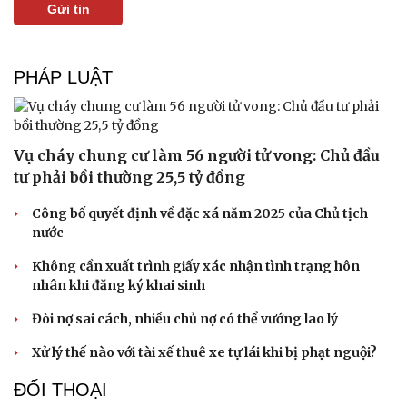
Gửi tin
PHÁP LUẬT
Vụ cháy chung cư làm 56 người tử vong: Chủ đầu
Văn hóa
Giải trí
tư phải bồi thường 25,5 tỷ đồng
Sân khấu - Điện ảnh
Nghệ sĩ
Văn học
Thời trang
Công bố quyết định về đặc xá năm 2025 của Chủ tịch
Âm nhạc
Sao Việt
nước
Di sản
Không cần xuất trình giấy xác nhận tình trạng hôn
nhân khi đăng ký khai sinh
Đòi nợ sai cách, nhiều chủ nợ có thể vướng lao lý
Xử lý thế nào với tài xế thuê xe tự lái khi bị phạt nguội?
ĐỐI THOẠI