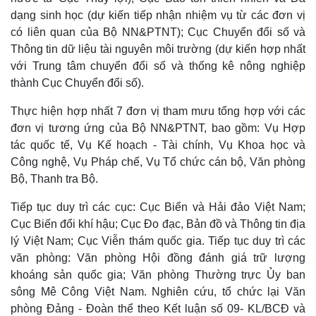
Thể thao
Ô tô - Xe máy
dạng sinh học (dự kiến tiếp nhận nhiệm vụ từ các đơn vị
Bóng đá
Ô tô
có liên quan của Bộ NN&PTNT); Cục Chuyển đổi số và
Lịch thi đấu bóng đá
Xe máy
Thông tin dữ liệu tài nguyên môi trường (dự kiến hợp nhất
Thế giới thể thao
Tư vấn
với Trung tâm chuyển đổi số và thống kê nông nghiệp
eSports
thành Cục Chuyển đổi số).
Hậu trường
Thực hiện hợp nhất 7 đơn vị tham mưu tổng hợp với các
đơn vị tương ứng của Bộ NN&PTNT, bao gồm: Vụ Hợp
tác quốc tế, Vụ Kế hoạch - Tài chính, Vụ Khoa học và
Công nghệ, Vụ Pháp chế, Vụ Tổ chức cán bộ, Văn phòng
Bộ, Thanh tra Bộ.
Tiếp tục duy trì các cục: Cục Biển và Hải đảo Việt Nam;
Cục Biến đổi khí hậu; Cục Đo đạc, Bản đồ và Thông tin địa
lý Việt Nam; Cục Viễn thám quốc gia. Tiếp tục duy trì các
văn phòng: Văn phòng Hội đồng đánh giá trữ lượng
khoáng sản quốc gia; Văn phòng Thường trực Ủy ban
sông Mê Công Việt Nam. Nghiên cứu, tổ chức lại Văn
phòng Đảng - Đoàn thể theo Kết luận số 09- KL/BCĐ và