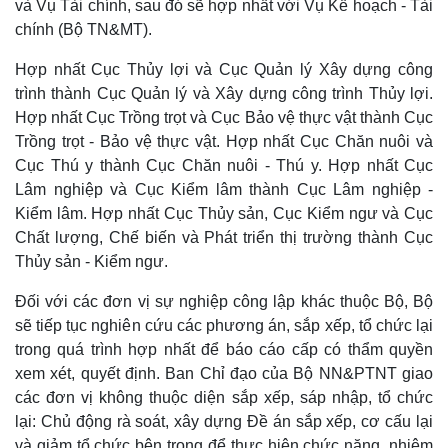
và Vụ Tài chính, sau đó sẽ hợp nhất với Vụ Kế hoạch - Tài
chính (Bộ TN&MT).
Hợp nhất Cục Thủy lợi và Cục Quản lý Xây dựng công
trình thành Cục Quản lý và Xây dựng công trình Thủy lợi.
Hợp nhất Cục Trồng trọt và Cục Bảo vệ thực vật thành Cục
Kinh tế
Thị trường
Trồng trọt - Bảo vệ thực vật. Hợp nhất Cục Chăn nuôi và
Bất động sản
Giá vàng
Cục Thú y thành Cục Chăn nuôi - Thú y. Hợp nhất Cục
Khởi nghiệp
Tiêu dùng
Lâm nghiệp và Cục Kiểm lâm thành Cục Lâm nghiệp -
Tỷ giá
Kiểm lâm. Hợp nhất Cục Thủy sản, Cục Kiểm ngư và Cục
Chứng khoán
Giá cà phê
Chất lượng, Chế biến và Phát triển thị trường thành Cục
Thủy sản - Kiểm ngư.
Đối với các đơn vị sự nghiệp công lập khác thuộc Bộ, Bộ
sẽ tiếp tục nghiên cứu các phương án, sắp xếp, tổ chức lại
trong quá trình hợp nhất để báo cáo cấp có thẩm quyền
xem xét, quyết định. Ban Chỉ đạo của Bộ NN&PTNT giao
các đơn vị không thuộc diện sắp xếp, sáp nhập, tổ chức
lại: Chủ động rà soát, xây dựng Đề án sắp xếp, cơ cấu lại
và giảm tổ chức bên trong để thực hiện chức năng, nhiệm