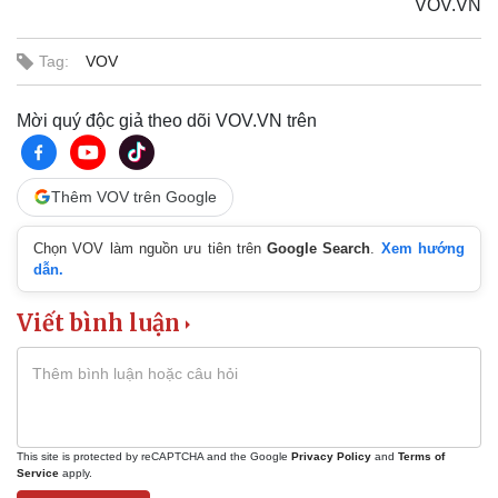
VOV.VN
Nhi khoa
Nam khoa
Tag:
VOV
Làm đẹp - giảm cân
Phòng mạch online
Ăn sạch sống khỏe
Mời quý độc giả theo dõi VOV.VN trên
Thêm VOV trên Google
Chọn VOV làm nguồn ưu tiên trên
Google Search
.
Xem hướng
dẫn.
Viết bình luận
This site is protected by reCAPTCHA and the Google
Privacy Policy
and
Terms of
Service
apply.