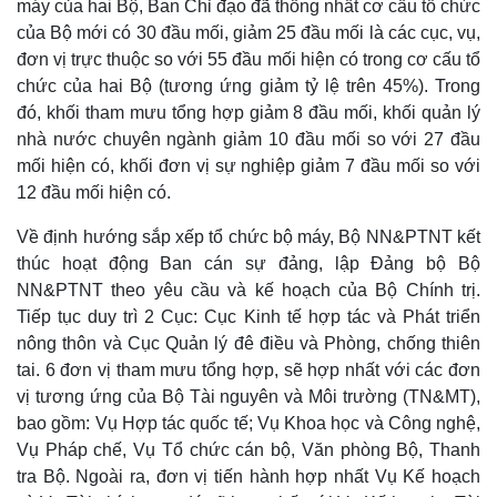
Cuộc sống đó đây
Ảnh
máy của hai Bộ, Ban Chỉ đạo đã thống nhất cơ cấu tổ chức
Hồ sơ
E-Magazine
của Bộ mới có 30 đầu mối, giảm 25 đầu mối là các cục, vụ,
Infographic
đơn vị trực thuộc so với 55 đầu mối hiện có trong cơ cấu tổ
chức của hai Bộ (tương ứng giảm tỷ lệ trên 45%). Trong
đó, khối tham mưu tổng hợp giảm 8 đầu mối, khối quản lý
nhà nước chuyên ngành giảm 10 đầu mối so với 27 đầu
mối hiện có, khối đơn vị sự nghiệp giảm 7 đầu mối so với
12 đầu mối hiện có.
Về định hướng sắp xếp tổ chức bộ máy, Bộ NN&PTNT kết
thúc hoạt động Ban cán sự đảng, lập Đảng bộ Bộ
NN&PTNT theo yêu cầu và kế hoạch của Bộ Chính trị.
Tiếp tục duy trì 2 Cục: Cục Kinh tế hợp tác và Phát triển
nông thôn và Cục Quản lý đê điều và Phòng, chống thiên
tai. 6 đơn vị tham mưu tổng hợp, sẽ hợp nhất với các đơn
vị tương ứng của Bộ Tài nguyên và Môi trường (TN&MT),
bao gồm: Vụ Hợp tác quốc tế; Vụ Khoa học và Công nghệ,
Vụ Pháp chế, Vụ Tổ chức cán bộ, Văn phòng Bộ, Thanh
tra Bộ. Ngoài ra, đơn vị tiến hành hợp nhất Vụ Kế hoạch