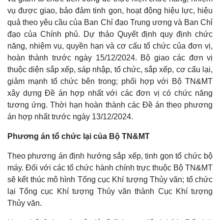
vụ được giao, bảo đảm tinh gọn, hoạt động hiệu lực, hiệu
quả theo yêu cầu của Ban Chỉ đạo Trung ương và Ban Chỉ
đạo của Chính phủ. Dự thảo Quyết định quy định chức
năng, nhiệm vụ, quyền hạn và cơ cấu tổ chức của đơn vị,
hoàn thành trước ngày 15/12/2024. Bộ giao các đơn vị
thuộc diện sắp xếp, sáp nhập, tổ chức, sắp xếp, cơ cấu lại,
giảm mạnh tổ chức bên trong; phối hợp với Bộ TN&MT
xây dựng Đề án hợp nhất với các đơn vị có chức năng
tương ứng. Thời hạn hoàn thành các Đề án theo phương
án hợp nhất trước ngày 13/12/2024.
Phương án tổ chức lại của Bộ TN&MT
Pháp luật
Quân sự - Quốc phòng
Theo phương án định hướng sắp xếp, tinh gọn tổ chức bộ
máy. Đối với các tổ chức hành chính trực thuộc Bộ TN&MT
Vụ án
Vũ khí
Tin nóng
Việt Nam
sẽ kết thúc mô hình Tổng cục Khí tượng Thủy văn; tổ chức
Tư vấn luật
Phân tích
lại Tổng cục Khí tượng Thủy văn thành Cục Khí tượng
Thủy văn.