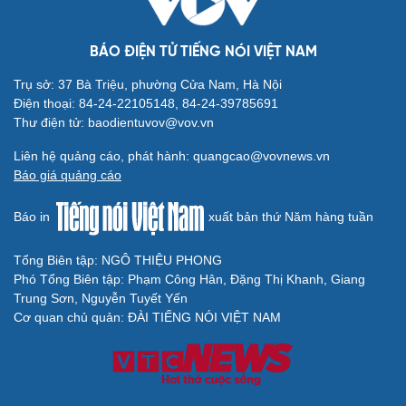
BÁO ĐIỆN TỬ TIẾNG NÓI VIỆT NAM
Trụ sở: 37 Bà Triệu, phường Cửa Nam, Hà Nội
Cải chính
Điện thoại: 84-24-22105148, 84-24-39785691
Thư điện tử: baodientuvov@vov.vn
Liên hệ quảng cáo, phát hành: quangcao@vovnews.vn
Báo giá quảng cáo
Báo in
xuất bản thứ Năm hàng tuần
Tổng Biên tập: NGÔ THIỆU PHONG
Phó Tổng Biên tập: Phạm Công Hân, Đặng Thị Khanh, Giang
Trung Sơn, Nguyễn Tuyết Yến
Cơ quan chủ quản: ĐÀI TIẾNG NÓI VIỆT NAM