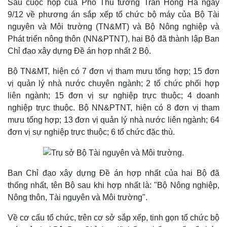
Sau cuộc họp của Phó Thủ tướng Trần Hồng Hà ngày
9/12 về phương án sắp xếp tổ chức bộ máy của Bộ Tài
nguyên và Môi trường (TN&MT) và Bộ Nông nghiệp và
Phát triển nông thôn (NN&PTNT), hai Bộ đã thành lập Ban
Chỉ đạo xây dựng Đề án hợp nhất 2 Bộ.
Bộ TN&MT, hiện có 7 đơn vị tham mưu tổng hợp; 15 đơn
vị quản lý nhà nước chuyên ngành; 2 tổ chức phối hợp
liên ngành; 15 đơn vị sự nghiệp trực thuộc; 4 doanh
nghiệp trực thuộc. Bộ NN&PTNT, hiện có 8 đơn vị tham
mưu tổng hợp; 13 đơn vị quản lý nhà nước liên ngành; 64
đơn vị sự nghiệp trực thuộc; 6 tổ chức đặc thù.
Ban Chỉ đạo xây dựng Đề án hợp nhất của hai Bộ đã
thống nhất, tên Bộ sau khi hợp nhất là: "Bộ Nông nghiệp,
Nông thôn, Tài nguyên và Môi trường".
Thế giới
Multimedia
Quan sát
Video
Về cơ cấu tổ chức, trên cơ sở sắp xếp, tinh gọn tổ chức bộ