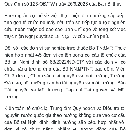
Quy định số 123-QĐ/TW ngày 26/9/2023 của Ban Bí thư.
Phương án cụ thể về việc thực hiện định hướng sắp xếp,
tinh gọn tổ chức bộ máy nêu trên sẽ tiếp tục được nghiên
cứu, hoàn thiện để báo cáo Ban Chỉ đạo về tổng kết việc
thực hiện Nghị quyết số 18-NQ/TW của Chính phủ.
Đối với các đơn vị sự nghiệp trực thuộc Bộ TN&MT: Thực
hiện hợp nhất 4/5 đơn vị có tên trong cơ cấu tổ chức của
Doanh nghiệp
Công nghệ
Bộ tại Nghị định số 68/2022/NĐ-CP' với các đơn vị có
Thông tin doanh nghiệp
Sành điệu
chức năng tương ứng của Bộ NN&PTNT, bao gồm: Viện
Doanh nghiệp 24h
Tin Công nghệ
Chiến lược, Chính sách tài nguyên và môi trường; Trường
Doanh nhân
Trải nghiệm
Đào tạo, bồi dưỡng cán bộ tài nguyên và môi trường; Báo
Vì cộng đồng
Chuyển đổi số
Tài nguyên và Môi trường; Tạp chí Tài nguyên và Môi
trường.
Kiện toàn, tổ chức lại Trung tâm Quy hoạch và Điều tra tài
nguyên nước quốc gia theo hướng không đưa vào cơ cấu
của Bộ tại Nghị định; định hướng sắp xếp, hợp nhất với
đơn vị có chức năng, nhiệm vụ tương đồng của Bộ