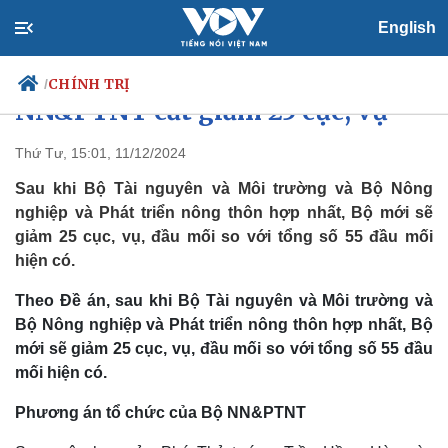
English
Sau sắp xếp, Bộ TN&MT cùng Bộ
CHÍNH TRỊ
/
NN&PTNT cắt giảm 25 cục, vụ
Thứ Tư, 15:01, 11/12/2024
Sau khi Bộ Tài nguyên và Môi trường và Bộ Nông
Chính trị
Xã hội
nghiệp và Phát triển nông thôn hợp nhất, Bộ mới sẽ
Đảng
Tin 24h
giảm 25 cục, vụ, đầu mối so với tổng số 55 đầu mối
Tổ chức nhân sự
Dự báo thời tiết
Quốc hội
Giáo dục
hiện có.
Nhận diện sự thật
Dấu ấn VOV
Việc làm
Theo Đề án, sau khi Bộ Tài nguyên và Môi trường và
Biển đảo
Bộ Nông nghiệp và Phát triển nông thôn hợp nhất, Bộ
mới sẽ giảm 25 cục, vụ, đầu mối so với tổng số 55 đầu
mối hiện có.
Phương án tổ chức của Bộ NN&PTNT