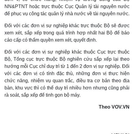
NN&PTNT hoặc trực thuộc Cục Quản lý tài nguyên nước
để phục vụ công tác quản lý nhà nước về tài nguyên nước.
Đối với các đơn vị sự nghiệp khác trực thuộc Bộ sẽ được
xem xét, sắp xếp trong quá trình hợp nhất hai Bộ để báo
cáo cấp có thẩm quyền xem xét, quyết định.
Đối với các đơn vị sự nghiệp khác thuộc Cục trực thuộc
Bộ, Tổng cục trực thuộc Bộ nghiên cứu sắp xếp lại theo
hướng mỗi Cục chỉ duy trì từ 1 đến 2 đơn vị sự nghiệp. Đối
với các đơn vị có tính đặc thù, những đơn vị thực hiện
chức năng, nhiệm vụ quan trắc, điều tra cơ bản theo địa
bàn, khu vực thì có thể duy trì nhiều hơn nhưng cũng phải
rà soát, sắp xếp để tinh gọn bộ máy.
Theo VOV.VN
Sức khỏe
Đời sống
Dinh dưỡng - món ngon
Nhà đẹp
Cây thuốc
Blog
Sản phụ khoa
Tình yêu - Gia đình