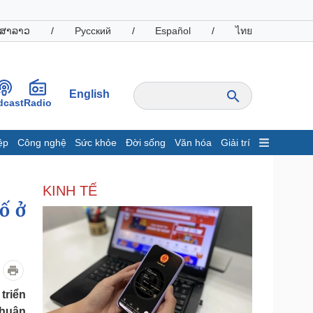
ສາລາວ
/
Русский
/
Español
/
ไทย
English
dcast
Radio
ệp
Công nghệ
Sức khỏe
Đời sống
Văn hóa
Giải trí
inh tế
Thị trường
KINH TẾ
ất động sản
Giá vàng
ố ở
hởi nghiệp
Tiêu dùng
Tỷ giá
Chứng khoán
Giá cà phê
oanh nghiệp
Công nghệ
triển
hông tin doanh nghiệp
Sành điệu
thuận