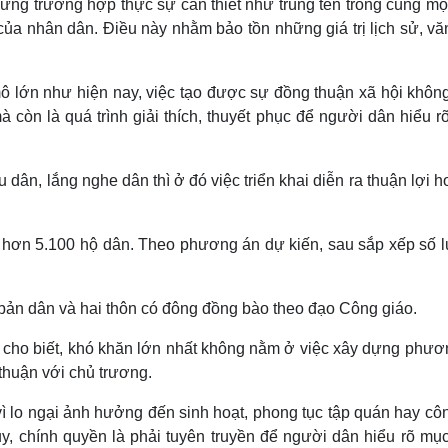
hững trường hợp thực sự cần thiết như trùng tên trong cùng mộ
ủa nhân dân. Điều này nhằm bảo tồn những giá trị lịch sử, vă
mô lớn như hiện nay, việc tạo được sự đồng thuận xã hội khôn
à còn là quá trình giải thích, thuyết phục để người dân hiểu 
dân, lắng nghe dân thì ở đó việc triển khai diễn ra thuận lợi h
i hơn 5.100 hộ dân. Theo phương án dự kiến, sau sắp xếp số 
 bản dân và hai thôn có đông đồng bào theo đạo Công giáo.
ho biết, khó khăn lớn nhất không nằm ở việc xây dựng phươ
thuận với chủ trương.
ì lo ngại ảnh hưởng đến sinh hoạt, phong tục tập quán hay côn
y, chính quyền là phải tuyên truyền để người dân hiểu rõ mục