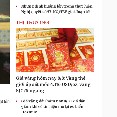
Những định hướng lớn trong thực hiện
Nghị quyết số 57-NQ/TW giai đoạn tới
THỊ TRƯỜNG
Giá vàng hôm nay 8/8: Vàng thế
giới áp sát mốc 4.316 USD/oz, vàng
SJC đi ngang
Giá xăng dầu hôm nay 8/8: Giá dầu
t tên
giảm khi có tín hiệu mở lại eo biển
Hormuz