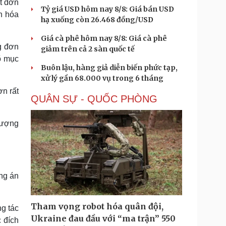
t đơn
Tỷ giá USD hôm nay 8/8: Giá bán USD
n hóa
hạ xuống còn 26.468 đồng/USD
Giá cà phê hôm nay 8/8: Giá cà phê
g đơn
giảm trên cả 2 sàn quốc tế
rõ mục
Buôn lậu, hàng giả diễn biến phức tạp,
xử lý gần 68.000 vụ trong 6 tháng
ơn rất
QUÂN SỰ - QUỐC PHÒNG
lượng
ng án
Tham vọng robot hóa quân đội,
g tác
Ukraine đau đầu với “ma trận” 550
 đích