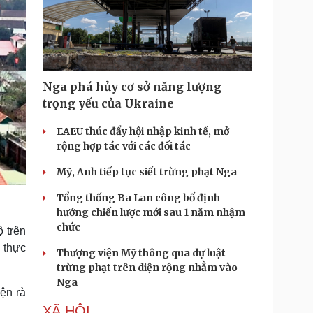
Nga phá hủy cơ sở năng lượng
trọng yếu của Ukraine
EAEU thúc đẩy hội nhập kinh tế, mở
rộng hợp tác với các đối tác
Mỹ, Anh tiếp tục siết trừng phạt Nga
Tổng thống Ba Lan công bố định
hướng chiến lược mới sau 1 năm nhậm
chức
 trên
 thực
Thượng viện Mỹ thông qua dự luật
trừng phạt trên diện rộng nhằm vào
Nga
ện rà
XÃ HỘI