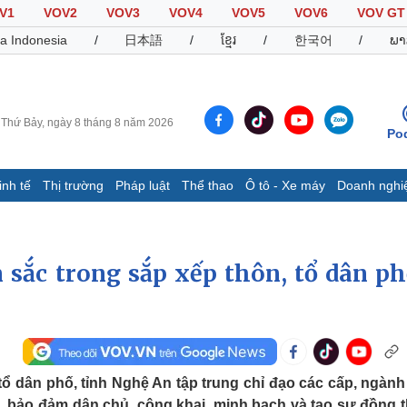
V1
VOV2
VOV3
VOV4
VOV5
VOV6
VOV GT
a Indonesia
/
日本語
/
ខ្មែរ
/
한국어
/
ພາ
Thứ Bảy, ngày 8 tháng 8 năm 2026
Po
inh tế
Thị trường
Pháp luật
Thể thao
Ô tô - Xe máy
Doanh nghi
Thế giới
Multimedia
K
Quan sát
Video
B
 sắc trong sắp xếp thôn, tổ dân ph
Cuộc sống đó đây
Ảnh
K
Hồ sơ
E-Magazine
Infographic
Thể thao
Ô tô - Xe máy
D
ổ dân phố, tỉnh Nghệ An tập trung chỉ đạo các cấp, ngành 
Bóng đá
Ô tô
T
nh, bảo đảm dân chủ, công khai, minh bạch và tạo sự đồng 