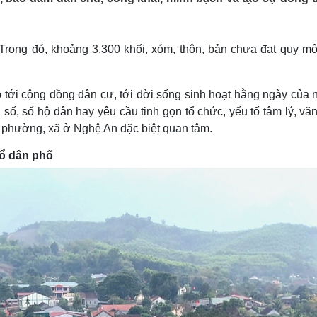
Lịch thi đấu bóng đá
Xe máy
Thế giới thể thao
Tư vấn
eSports
V
 Trong đó, khoảng 3.300 khối, xóm, thôn, bản chưa đạt quy mô
Hậu trường
Văn hóa
Giải trí
D
ếp tới cộng đồng dân cư, tới đời sống sinh hoạt hằng ngày của
Sân khấu - Điện ảnh
Nghệ sĩ
Văn học
Thời trang
 số, số hộ dân hay yêu cầu tinh gọn tổ chức, yếu tố tâm lý, vă
Âm nhạc
Sao Việt
c
 phường, xã ở Nghệ An đặc biệt quan tâm.
Di sản
tổ dân phố