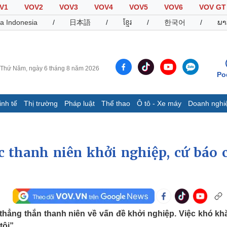
V1
VOV2
VOV3
VOV4
VOV5
VOV6
VOV GT
a Indonesia
/
日本語
/
ខ្មែរ
/
한국어
/
ພາ
Thứ Năm, ngày 6 tháng 8 năm 2026
Po
inh tế
Thị trường
Pháp luật
Thể thao
Ô tô - Xe máy
Doanh nghi
Thế giới
Multimedia
K
Quan sát
Video
B
c thanh niên khởi nghiệp, cứ báo 
Cuộc sống đó đây
Ảnh
K
Hồ sơ
E-Magazine
Infographic
Thể thao
Ô tô - Xe máy
D
hẳng thắn thanh niên về vấn đề khởi nghiệp. Việc khó khă
Bóng đá
Ô tô
T
tôi”.