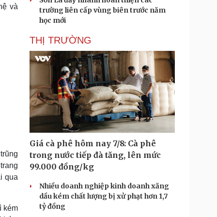
Sơn La đẩy nhanh hoàn thiện các
hệ và
trường liên cấp vùng biên trước năm
học mới
THỊ TRƯỜNG
Giá cà phê hôm nay 7/8: Cà phê
 trũng
trong nước tiếp đà tăng, lên mức
trang
99.000 đồng/kg
ải qua
Nhiều doanh nghiệp kinh doanh xăng
dầu kém chất lượng bị xử phạt hơn 1,7
tỷ đồng
ì kém