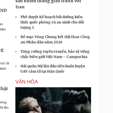
sau nhiều tháng giao tranh với
Iran
CND
Phê duyệt Kế hoạch bồi dưỡng kiến
thức quốc phòng và an ninh cho đối
àn
tượng 1
liên
Bế mạc Vòng Chung kết Hội thao Công
an Nhân dân năm 2026
ng
Tăng cường tuyên truyền, bảo vệ vững
chắc biên giới Việt Nam – Campuchia
húc là
Hải quân Mỹ lần đầu tiên huấn luyện
 Nam
UAV cảm tử tại Hàn Quốc
VĂN HÓA
Nhật
ướng
N lần