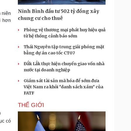
Doanh nghiệp 24h
Tin Công nghệ
Doanh nhân
Trải nghiệm
Ninh Bình đầu tư 502 tỷ đồng xây
 niên
ì cộng đồng
Chuyển đổi số
chung cư cho thuê
i hơn
Phòng vệ thương mại phát huy hiệu quả
u lịch
Podcast
từ hệ thống cảnh báo sớm
Tư vấn
Câu chuyện thời sự
Săn Tour
Đọc truyện đêm khuya
Thái Nguyên tập trung giải phóng mặt
heck-in
Cửa sổ tình yêu
bằng dự án cao tốc CT07
Kể chuyện cho bé
Đắk Lắk thực hiện chuyển giao vốn nhà
Hạt giống tâm hồn
nước tại doanh nghiệp
Giám sát tài sản mã hóa để sớm đưa
Việt Nam ra khỏi "danh sách xám" của
FATF
THẾ GIỚI
)
ục có