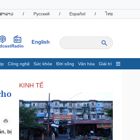
ສາລາວ
/
Русский
/
Español
/
ไทย
English
dcast
Radio
ệp
Công nghệ
Sức khỏe
Đời sống
Văn hóa
Giải trí
inh tế
Thị trường
KINH TẾ
ất động sản
Giá vàng
cho
hởi nghiệp
Tiêu dùng
Tỷ giá
Chứng khoán
Giá cà phê
oanh nghiệp
Công nghệ
n, bị
hông tin doanh nghiệp
Sành điệu