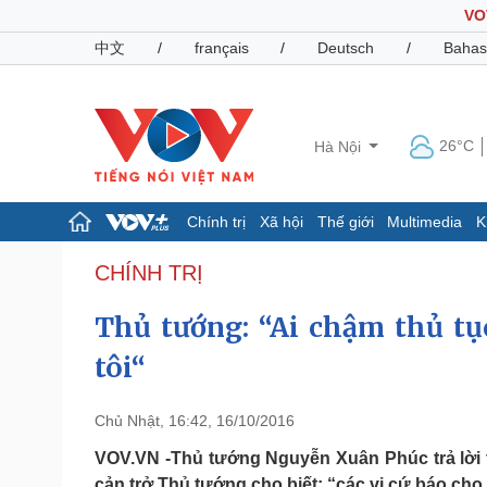
VO
中文
/
français
/
Deutsch
/
Bahas
26°C
Hà Nội
Chính trị
Xã hội
Thế giới
Multimedia
K
Chính trị
Xã hội
CHÍNH TRỊ
Đảng
Tin 24h
Thủ tướng: “Ai chậm thủ tụ
Tổ chức nhân sự
Dự báo thời tiết
Quốc hội
Giáo dục
tôi“
Nhận diện sự thật
Dấu ấn VOV
Việc làm
Biển đảo
Chủ Nhật, 16:42, 16/10/2016
Pháp luật
Quân sự - Quốc phòng
VOV.VN -Thủ tướng Nguyễn Xuân Phúc trả lời t
Vụ án
Vũ khí
cản trở Thủ tướng cho biết: “các vị cứ báo cho 