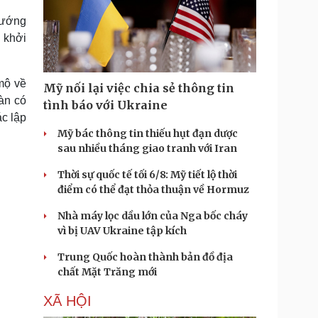
tướng
 khởi
mộ về
Mỹ nối lại việc chia sẻ thông tin
àn có
tình báo với Ukraine
ác lập
Mỹ bác thông tin thiếu hụt đạn dược
sau nhiều tháng giao tranh với Iran
Thời sự quốc tế tối 6/8: Mỹ tiết lộ thời
điểm có thể đạt thỏa thuận về Hormuz
Nhà máy lọc dầu lớn của Nga bốc cháy
vì bị UAV Ukraine tập kích
Trung Quốc hoàn thành bản đồ địa
chất Mặt Trăng mới
XÃ HỘI