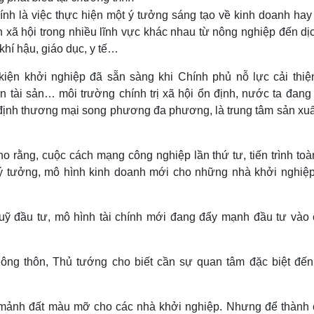
ính là việc thực hiện một ý tưởng sáng tạo về kinh doanh hay
án xã hội trong nhiều lĩnh vực khác nhau từ nông nghiệp đến dị
khí hậu, giáo dục, y tế…
kiện khởi nghiệp đã sẵn sàng khi Chính phủ nỗ lực cải thiệ
n tài sản… môi trường chính trị xã hội ổn định, nước ta đang 
p định thương mại song phương đa phương, là trung tâm sản xuấ
o rằng, cuộc cách mạng công nghiệp lần thứ tư, tiến trình toà
 ý tưởng, mô hình kinh doanh mới cho những nhà khởi nghiệp
uỹ đầu tư, mô hình tài chính mới đang đẩy mạnh đầu tư vào 
ng thôn, Thủ tướng cho biết cần sự quan tâm đặc biệt đến
 mảnh đất màu mỡ cho các nhà khởi nghiệp.
Nhưng để thành 