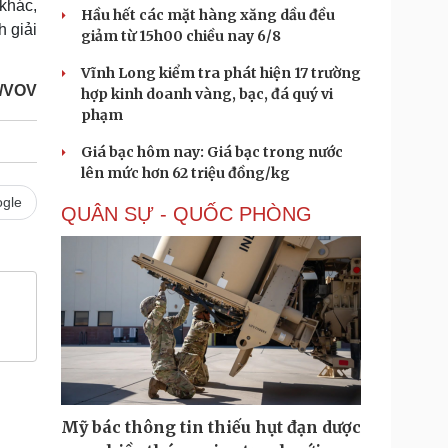
khác,
Hầu hết các mặt hàng xăng dầu đều
h giải
giảm từ 15h00 chiều nay 6/8
Vĩnh Long kiểm tra phát hiện 17 trường
/VOV
hợp kinh doanh vàng, bạc, đá quý vi
phạm
Giá bạc hôm nay: Giá bạc trong nước
lên mức hơn 62 triệu đồng/kg
gle
QUÂN SỰ - QUỐC PHÒNG
Mỹ bác thông tin thiếu hụt đạn dược