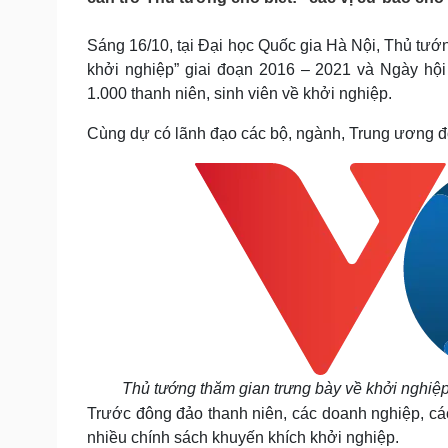
Tin nóng
Việt Nam
Tư vấn luật
Phân tích
Sáng 16/10, tại Đại học Quốc gia Hà Nội, Thủ tư
khởi nghiệp” giai đoạn 2016 – 2021 và Ngày hội
1.000 thanh niên, sinh viên về khởi nghiệp.
Sức khỏe
Đời sống
Cùng dự có lãnh đạo các bộ, ngành, Trung ương đoà
Dinh dưỡng - món ngon
Nhà đẹp
Cây thuốc
Blog
Sản phụ khoa
Tình yêu - Gia đình
Nhi khoa
Nam khoa
Làm đẹp - giảm cân
Phòng mạch online
Ăn sạch sống khỏe
Cải chính
Thủ tướng thăm gian trưng bày về khởi nghiệp
Trước đông đảo thanh niên, các doanh nghiệp, các
nhiều chính sách khuyến khích khởi nghiệp.