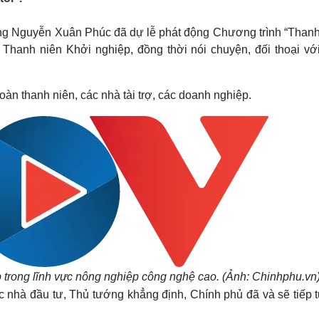
Lịch thi đấu bóng đá
Xe máy
Thế giới thể thao
Tư vấn
ớng Nguyễn Xuân Phúc đã dự lễ phát động Chương trình “Thanh
eSports
V
 Thanh niên Khởi nghiệp, đồng thời nói chuyện, đối thoại vớ
Hậu trường
Văn hóa
Giải trí
D
n thanh niên, các nhà tài trợ, các doanh nghiệp.
Sân khấu - Điện ảnh
Nghệ sĩ
Văn học
Thời trang
Âm nhạc
Sao Việt
c
Di sản
 trong lĩnh vực nông nghiệp công nghệ cao. (Ảnh: Chinhphu.vn
 nhà đầu tư, Thủ tướng khẳng định, Chính phủ đã và sẽ tiếp t