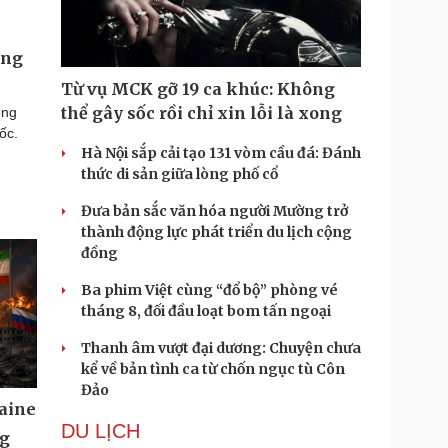
ớng
Từ vụ MCK gỡ 19 ca khúc: Không
thể gây sốc rồi chỉ xin lỗi là xong
ọng
ốc.
Hà Nội sắp cải tạo 131 vòm cầu đá: Đánh
thức di sản giữa lòng phố cổ
Đưa bản sắc văn hóa người Mường trở
thành động lực phát triển du lịch cộng
đồng
Ba phim Việt cùng “đổ bộ” phòng vé
tháng 8, đối đầu loạt bom tấn ngoại
Thanh âm vượt đại dương: Chuyện chưa
kể về bản tình ca từ chốn ngục tù Côn
Đảo
aine
DU LỊCH
ng