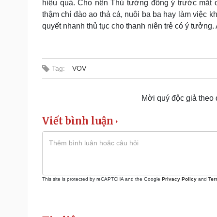
hiệu quả. Cho nên Thủ tướng đồng ý trước mắt c
thậm chí đào ao thả cá, nuôi ba ba hay làm việc k
quyết nhanh thủ tục cho thanh niên trẻ có ý tưởng. A
Tag:
VOV
Mời quý độc giả theo
Viết bình luận
This site is protected by reCAPTCHA and the Google
Privacy Policy
and
Ter