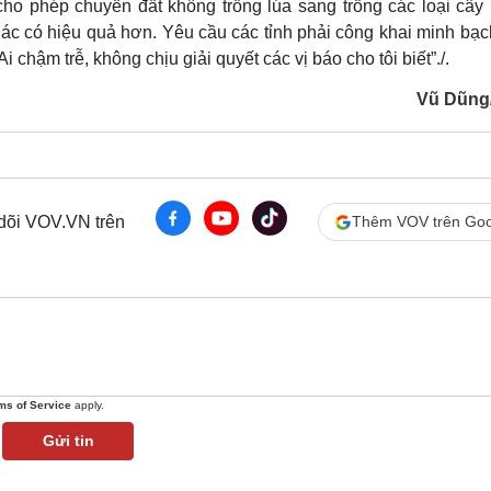
ho phép chuyển đất không trồng lúa sang trồng các loại cây 
hác có hiệu quả hơn. Yêu cầu các tỉnh phải công khai minh bạc
i chậm trễ, không chịu giải quyết các vị báo cho tôi biết”./.
Vũ Dũng
 dõi VOV.VN trên
Thêm VOV trên Goo
ms of Service
apply.
Gửi tin