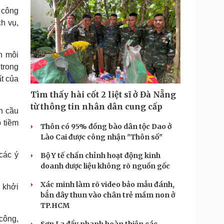
 công
ch vụ,
n môi
trong
t của
Tìm thấy hài cốt 2 liệt sĩ ở Đà Nẵng
từ thông tin nhân dân cung cấp
n cầu
 tiềm
Thôn có 95% đồng bào dân tộc Dao ở
Lào Cai được công nhận "Thôn số"
các ý
Bộ Y tế chấn chỉnh hoạt động kinh
doanh dược liệu không rõ nguồn gốc
Xác minh làm rõ video bảo mẫu đánh,
 khởi
bắn dây thun vào chân trẻ mầm non ở
TP.HCM
công,