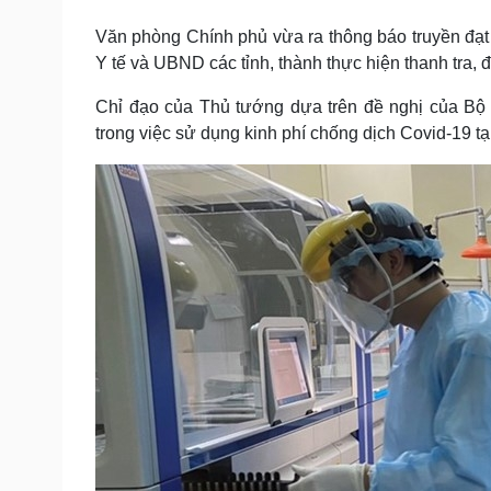
Tin nóng
Việt Nam
Tư vấn luật
Phân tích
Văn phòng Chính phủ vừa ra thông báo truyền đạ
Y tế và UBND các tỉnh, thành thực hiện thanh tra, 
Chỉ đạo của Thủ tướng dựa trên đề nghị của Bộ 
Sức khỏe
Đời sống
trong việc sử dụng kinh phí chống dịch Covid-19 t
Dinh dưỡng - món ngon
Nhà đẹp
Cây thuốc
Blog
Sản phụ khoa
Tình yêu - Gia đình
Nhi khoa
Nam khoa
Làm đẹp - giảm cân
Phòng mạch online
Ăn sạch sống khỏe
Cải chính