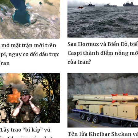
Sau Hormuz và Biển Đỏ, bi
 mở mặt trận mới trên
Caspi thành điểm nóng mớ
pi, nguy cơ đối đầu trực
của Iran?
 Iran
ây trao “bí kíp” vũ
Tên lửa Kheibar Shekan v