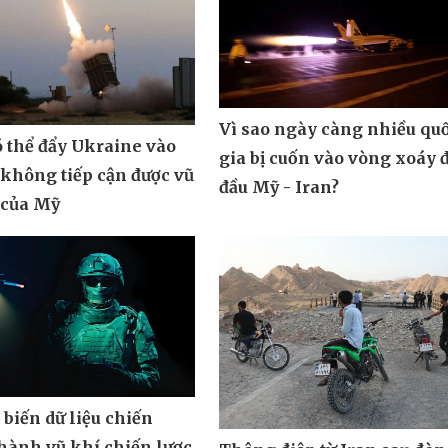
Vì sao ngày càng nhiều qu
ó thể đẩy Ukraine vào
gia bị cuốn vào vòng xoáy 
 không tiếp cận được vũ
đầu Mỹ - Iran?
 của Mỹ
biến dữ liệu chiến
hành vũ khí chiến lược