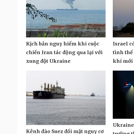
Kịch bản nguy hiểm khi cuộc
Israel c
chiến Iran tác động qua lại với
tình thế
xung đột Ukraine
khí mới
Ukraine 
Kênh đào Suez đối mặt nguy cơ
trường t