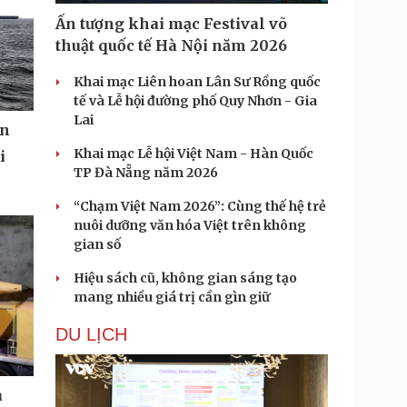
Ấn tượng khai mạc Festival võ
thuật quốc tế Hà Nội năm 2026
Khai mạc Liên hoan Lân Sư Rồng quốc
tế và Lễ hội đường phố Quy Nhơn - Gia
Lai
ển
Khai mạc Lễ hội Việt Nam - Hàn Quốc
i
TP Đà Nẵng năm 2026
“Chạm Việt Nam 2026”: Cùng thế hệ trẻ
nuôi dưỡng văn hóa Việt trên không
gian số
Hiệu sách cũ, không gian sáng tạo
mang nhiều giá trị cần gìn giữ
DU LỊCH
à