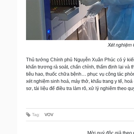
Xét nghiệm 
Thủ tướng Chính phủ Nguyễn Xuân Phúc có ý kiế
khẩn trương rà soát, chấn chỉnh, thẩm định lại và th
tiêu hao, thuốc chữa bệnh… phục vụ công tác phòn
xét nghiệm sinh hoá, máy thở, khẩu trang y tế, hoá 
sơ, tài liệu để điều tra làm rõ, xử lý nghiêm theo qu
Tag:
VOV
Mời quý độc giả theo