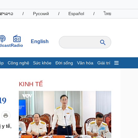
ສາລາວ
/
Русский
/
Español
/
ไทย
English
dcast
Radio
ệp
Công nghệ
Sức khỏe
Đời sống
Văn hóa
Giải trí
inh tế
Thị trường
KINH TẾ
ất động sản
Giá vàng
hởi nghiệp
Tiêu dùng
Tỷ giá
19
Chứng khoán
Giá cà phê
y tế,
oanh nghiệp
Công nghệ
hông tin doanh nghiệp
Sành điệu