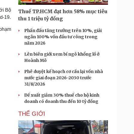
Doanh nghiệp 24h
Tin Công nghệ
Doanh nhân
Trải nghiệm
ới Bộ
Thuế TP.HCM đạt hơn 58% mục tiêu
ì cộng đồng
Chuyển đổi số
id-19.
thu 1 triệu tỷ đồng
 phạm
Phấn đấu tăng trưởng trên 10%, giải
u lịch
Podcast
ngân 100% vốn đầu tư công trong
Tư vấn
Câu chuyện thời sự
năm 2026
Săn Tour
Đọc truyện đêm khuya
heck-in
Cửa sổ tình yêu
Lên biên giới xem bí ngô khổng lồ ở
Kể chuyện cho bé
Hoành Mô
Hạt giống tâm hồn
Phê duyệt kế hoạch cơ cấu lại vốn nhà
nước giai đoạn 2026-2030 trước
31/8/2026
Đề xuất giảm 30% thuế cho hộ kinh
doanh có doanh thu đến 10 tỷ đồng
THẾ GIỚI