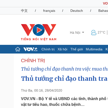
VO
中文
/
français
/
Deutsch
/
Bahas
27°C
Hà Nội
Chính trị
Xã hội
Thế giới
Multimedia
K
Chính trị
Xã hội
CHÍNH TRỊ
Đảng
Tin 24h
Thủ tướng chỉ đạo thanh tra việc mua thi
Tổ chức nhân sự
Dự báo thời tiết
Quốc hội
Giáo dục
Thủ tướng chỉ đạo thanh tra 
Nhận diện sự thật
Dấu ấn VOV
Việc làm
Thứ Ba, 00:16, 28/04/2020
Biển đảo
VOV.VN - Bộ Y tế và UBND các tỉnh, thành phố th
Pháp luật
Quân sự - Quốc phòng
vật tư tiêu hao, thuốc chữa bệnh…
Vụ án
Vũ khí