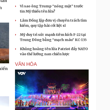
 tấn
Vì sao ông Trump “nóng mặt” trước
h
tin Mỹ thiếu tên lửa?
Lâm Đồng lập đơn vị chuyên trách tìm
kiếm, quy tập hài cốt liệt sĩ
Mỹ duy trì sức mạnh tiêm kích F-22 tại
Trung Đông bằng “mạch máu” KC-135
Khủng hoảng tên lửa Patriot đẩy NATO
vào thế lưỡng nan chiến lược
VĂN HÓA
hiến