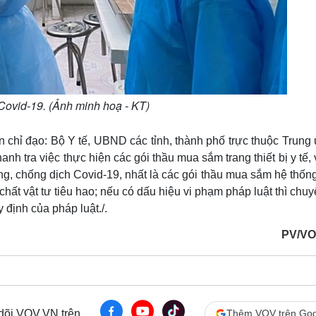
Covid-19. (Ảnh minh hoạ - KT)
n chỉ đạo:
Bộ Y tế, UBND các tỉnh, thành phố trực thuộc Trung
anh tra việc thực hiện các gói thầu mua sắm trang thiết bị y tế, 
g, chống dịch Covid-19, nhất là các gói thầu mua sắm hệ thốn
chất vật tư tiêu hao; nếu có dấu hiệu vi phạm pháp luật thì chu
y định của pháp luật./.
PV/VO
 dõi VOV.VN trên
Thêm VOV trên Goo