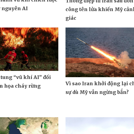
Thông điệp từ Iran sau đòn
ỷ nguyên AI
công tên lửa khiến Mỹ cản
giác
tung “vũ khí AI” đối
Vì sao Iran khởi động lại c
m họa cháy rừng
sự dù Mỹ vẫn ngừng bắn?