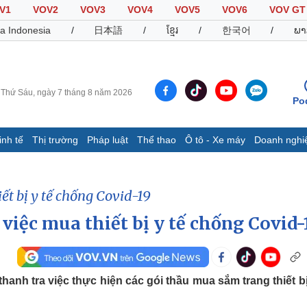
V1
VOV2
VOV3
VOV4
VOV5
VOV6
VOV GT
a Indonesia
/
日本語
/
ខ្មែរ
/
한국어
/
ພາ
Thứ Sáu, ngày 7 tháng 8 năm 2026
Po
inh tế
Thị trường
Pháp luật
Thể thao
Ô tô - Xe máy
Doanh nghi
Thế giới
Multimedia
K
Quan sát
Video
B
ết bị y tế chống Covid-19
Cuộc sống đó đây
Ảnh
K
Hồ sơ
E-Magazine
việc mua thiết bị y tế chống Covid-
Infographic
anh tra việc thực hiện các gói thầu mua sắm trang thiết bị 
Thể thao
Ô tô - Xe máy
D
Bóng đá
Ô tô
T