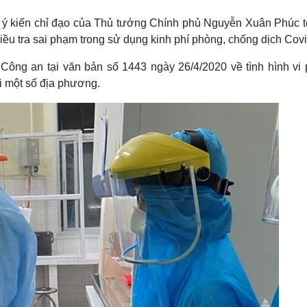
Lịch thi đấu bóng đá
Xe máy
Thế giới thể thao
Tư vấn
t ý kiến chỉ đạo của Thủ tướng Chính phủ Nguyễn Xuân Phúc t
eSports
V
điều tra sai phạm trong sử dụng kinh phí phòng, chống dịch Cov
Hậu trường
Công an tại văn bản số 1443 ngày 26/4/2020 về tình hình vi
Văn hóa
Giải trí
D
ại một số địa phương.
Sân khấu - Điện ảnh
Nghệ sĩ
Văn học
Thời trang
Âm nhạc
Sao Việt
c
Di sản