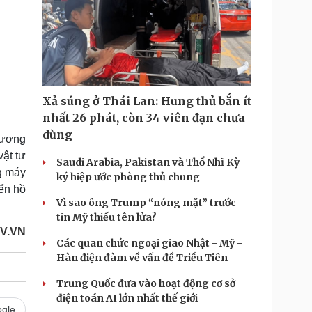
Xả súng ở Thái Lan: Hung thủ bắn ít
nhất 26 phát, còn 34 viên đạn chưa
dùng
 ương
vật tư
Saudi Arabia, Pakistan và Thổ Nhĩ Kỳ
g máy
ký hiệp ước phòng thủ chung
yển hồ
Vì sao ông Trump “nóng mặt” trước
tin Mỹ thiếu tên lửa?
V.VN
Các quan chức ngoại giao Nhật - Mỹ -
Hàn điện đàm về vấn đề Triều Tiên
Trung Quốc đưa vào hoạt động cơ sở
điện toán AI lớn nhất thế giới
gle