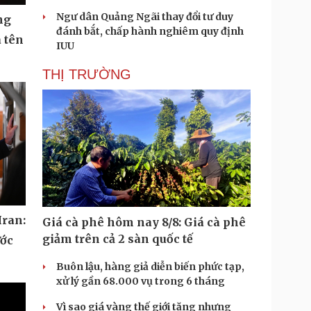
Ngư dân Quảng Ngãi thay đổi tư duy
ng
đánh bắt, chấp hành nghiêm quy định
 tên
IUU
THỊ TRƯỜNG
Iran:
Giá cà phê hôm nay 8/8: Giá cà phê
giảm trên cả 2 sàn quốc tế
ước
Buôn lậu, hàng giả diễn biến phức tạp,
xử lý gần 68.000 vụ trong 6 tháng
Vì sao giá vàng thế giới tăng nhưng