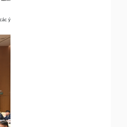
Doanh nghiệp 24h
Tin Công nghệ
Doanh nhân
Trải nghiệm
ì cộng đồng
Chuyển đổi số
 các ý
u lịch
Podcast
Tư vấn
Câu chuyện thời sự
Săn Tour
Đọc truyện đêm khuya
heck-in
Cửa sổ tình yêu
Kể chuyện cho bé
Hạt giống tâm hồn