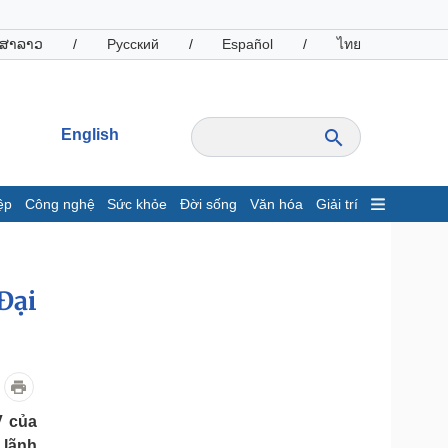
ສາລາວ
/
Русский
/
Español
/
ไทย
English
ệp
Công nghệ
Sức khỏe
Đời sống
Văn hóa
Giải trí
inh tế
Thị trường
ất động sản
Giá vàng
Đại
hởi nghiệp
Tiêu dùng
Tỷ giá
Chứng khoán
Giá cà phê
oanh nghiệp
Công nghệ
V của
hông tin doanh nghiệp
Sành điệu
 lãnh