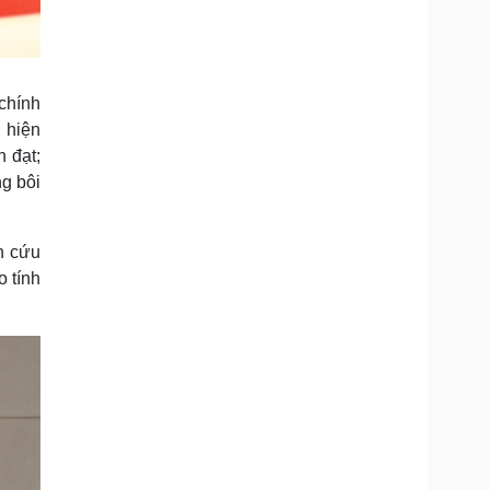
 chính
h hiện
n đạt;
ng bôi
ên cứu
o tính