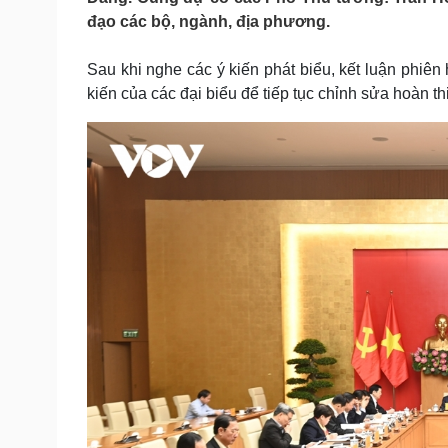
Tin nóng
Việt Nam
đạo các bộ, ngành, địa phương.
Tư vấn luật
Phân tích
Sau khi nghe các ý kiến phát biểu, kết luận phiên
kiến của các đại biểu để tiếp tục chỉnh sửa hoàn thi
Sức khỏe
Đời sống
Dinh dưỡng - món ngon
Nhà đẹp
Cây thuốc
Blog
Sản phụ khoa
Tình yêu - Gia đình
Nhi khoa
Nam khoa
Làm đẹp - giảm cân
Phòng mạch online
Ăn sạch sống khỏe
Cải chính