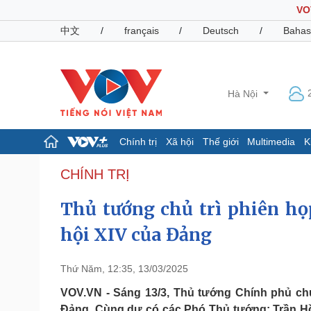
VO
中文
/
français
/
Deutsch
/
Bahas
Hà Nội
Chính trị
Xã hội
Thế giới
Multimedia
K
Chính trị
Xã hội
CHÍNH TRỊ
Đảng
Tin 24h
Thủ tướng chủ trì phiên họ
Tổ chức nhân sự
Dự báo thời tiết
Quốc hội
Giáo dục
hội XIV của Đảng
Nhận diện sự thật
Dấu ấn VOV
Việc làm
Biển đảo
Thứ Năm, 12:35, 13/03/2025
Pháp luật
Quân sự - Quốc phòng
VOV.VN - Sáng 13/3, Thủ tướng Chính phủ chủ 
Vụ án
Vũ khí
Đảng. Cùng dự có các Phó Thủ tướng: Trần Hồ