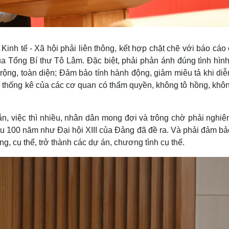
nh tế - Xã hội phải liên thông, kết hợp chặt chẽ với báo cáo
 của Tổng Bí thư Tô Lâm. Đặc biệt, phải phản ánh đúng tình hìn
ộng, toàn diện; Đảm bảo tính hành động, giảm miêu tả khi diễ
ệu thống kê của các cơ quan có thẩm quyền, không tô hồng, khô
ngắn, việc thì nhiều, nhân dân mong đợi và trông chờ phải nghi
iêu 100 năm như Đại hội XIII của Đảng đã đề ra. Và phải đảm bả
ng, cụ thể, trở thành các dự án, chương tình cụ thể.