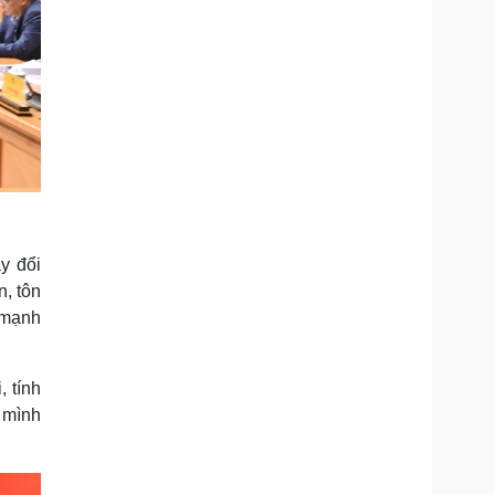
y đổi
n, tôn
, mạnh
, tính
h mình