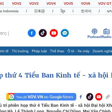
V1
VOV2
VOV3
VOV4
VOV5
VOV6
VOV GT
a Indonesia
/
日本語
/
ខ្មែរ
/
한국어
/
ພາ
29°C
Podcast
Radio
inh tế
Thị trường
Pháp luật
Thể thao
Ô tô - Xe máy
Doanh nghi
Thế giới
Multimedia
K
Quan sát
Video
B
p thứ 4 Tiểu Ban Kinh tế - xã hội 
Cuộc sống đó đây
Ảnh
K
Hồ sơ
E-Magazine
Infographic
Thể thao
Ô tô - Xe máy
D
trì phiên họp thứ 4 Tiểu Ban Kinh tế - xã hội Đại hội XI
Bóng đá
Ô tô
T
ng Hà, Lê Thành Long, Nguyễn Chí Dũng, Mai Văn Chính,