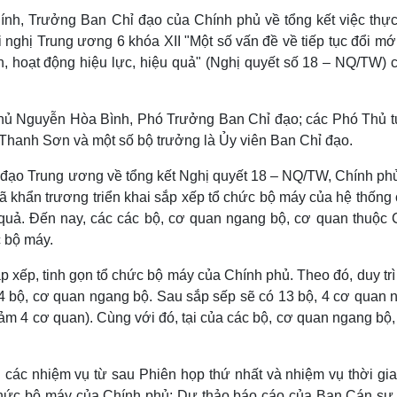
Lịch thi đấu bóng đá
Xe máy
h, Trưởng Ban Chỉ đạo của Chính phủ về tổng kết việc thực
Thế giới thể thao
Tư vấn
ghị Trung ương 6 khóa XII "Một số vấn đề về tiếp tục đổi mới
eSports
V
n, hoạt động hiệu lực, hiệu quả" (Nghị quyết số 18 – NQ/TW) c
Hậu trường
Văn hóa
Giải trí
D
hủ Nguyễn Hòa Bình, Phó Trưởng Ban Chỉ đạo; các Phó Thủ 
Sân khấu - Điện ảnh
Nghệ sĩ
Văn học
Thời trang
hanh Sơn và một số bộ trưởng là Ủy viên Ban Chỉ đạo.
Âm nhạc
Sao Việt
c
 đạo Trung ương về tổng kết Nghị quyết 18 – NQ/TW, Chính phủ
Di sản
 khẩn trương triển khai sắp xếp tổ chức bộ máy của hệ thống 
u quả. Đến nay, các các bộ, cơ quan ngang bộ, cơ quan thuộc 
 bộ máy.
xếp, tinh gọn tổ chức bộ máy của Chính phủ. Theo đó, duy trì 
4 bộ, cơ quan ngang bộ. Sau sắp sếp sẽ có 13 bộ, 4 cơ quan 
ảm 4 cơ quan). Cùng với đó, tại của các bộ, cơ quan ngang bộ
 các nhiệm vụ từ sau Phiên họp thứ nhất và nhiệm vụ thời gia
chức bộ máy của Chính phủ; Dự thảo báo cáo của Ban Cán sự