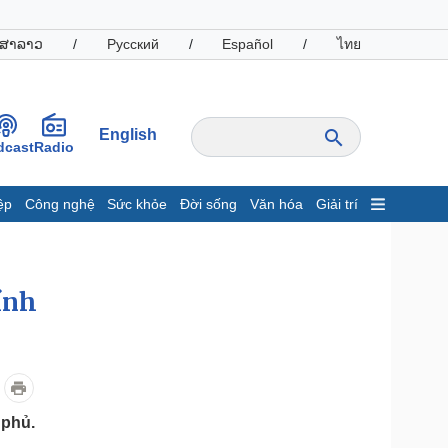
ສາລາວ
/
Русский
/
Español
/
ไทย
English
dcast
Radio
ệp
Công nghệ
Sức khỏe
Đời sống
Văn hóa
Giải trí
inh tế
Thị trường
ất động sản
Giá vàng
hởi nghiệp
Tiêu dùng
ính
Tỷ giá
Chứng khoán
Giá cà phê
oanh nghiệp
Công nghệ
 phủ.
hông tin doanh nghiệp
Sành điệu