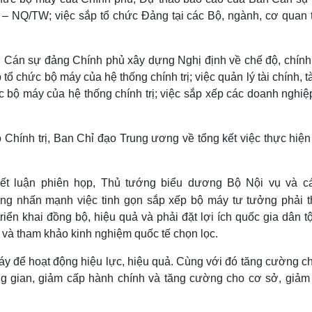
8 – NQ/TW; việc sắp tổ chức Đảng tại các Bộ, ngành, cơ quan 
n Cán sự đảng Chính phủ xây dựng Nghị định về chế độ, chính
tổ chức bộ máy của hệ thống chính trị; việc quản lý tài chính, t
c bộ máy của hệ thống chính trị; việc sắp xếp các doanh nghiệ
 Chính trị, Ban Chỉ đạo Trung ương về tổng kết việc thực hiệ
ết luận phiên họp, Thủ tướng biểu dương Bộ Nội vụ và c
ướng nhấn mạnh việc tinh gọn sắp xếp bộ máy tư tưởng phải t
riển khai đồng bộ, hiệu quả và phải đặt lợi ích quốc gia dân t
m và tham khảo kinh nghiệm quốc tế chọn lọc.
áy để hoạt động hiệu lực, hiệu quả. Cùng với đó tăng cường c
ng gian, giảm cấp hành chính và tăng cường cho cơ sở, giảm