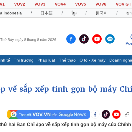
V1
VOV2
VOV3
VOV4
VOV5
VOV6
VOV GT
a Indonesia
/
日本語
/
ខ្មែរ
/
한국어
/
ພາ
Thứ Bảy, ngày 8 tháng 8 năm 2026
Po
inh tế
Thị trường
Pháp luật
Thể thao
Ô tô - Xe máy
Doanh nghi
Thế giới
Multimedia
K
Quan sát
Video
B
Cuộc sống đó đây
Ảnh
K
ọp về sắp xếp tinh gọn bộ máy Ch
Hồ sơ
E-Magazine
Infographic
Thể thao
Ô tô - Xe máy
D
thứ hai Ban Chỉ đạo về sắp xếp tinh gọn bộ máy của Chính
Bóng đá
Ô tô
T