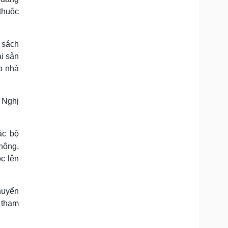
thuộc
 sách
ài sản
p nhà
n Nghị
ác bộ
hông,
ộc lên
huyển
 tham