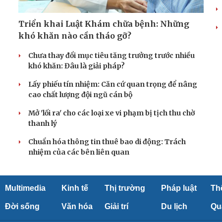
Triển khai Luật Khám chữa bệnh: Những
khó khăn nào cần tháo gỡ?
Chưa thay đổi mục tiêu tăng trưởng trước nhiều
khó khăn: Đâu là giải pháp?
Lấy phiếu tín nhiệm: Căn cứ quan trọng để nâng
cao chất lượng đội ngũ cán bộ
Mở 'lối ra' cho các loại xe vi phạm bị tịch thu chờ
thanh lý
Chuẩn hóa thông tin thuê bao di động: Trách
nhiệm của các bên liên quan
Multimedia
Kinh tế
Thị trường
Pháp luật
Th
Đời sống
Văn hóa
Giải trí
Du lịch
Qu