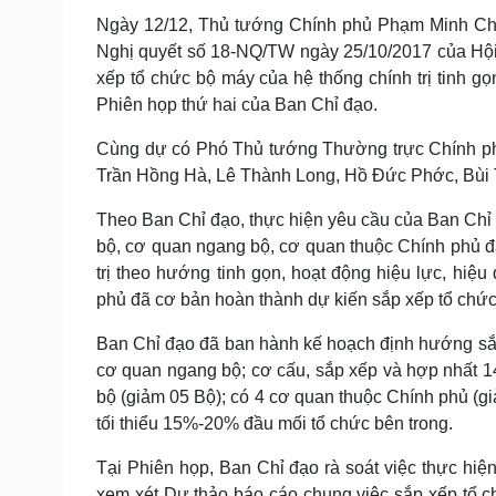
Tin nóng
Việt Nam
Ngày 12/12, Thủ tướng Chính phủ Phạm Minh Chín
Tư vấn luật
Phân tích
Nghị quyết số 18-NQ/TW ngày 25/10/2017 của Hội n
xếp tổ chức bộ máy của hệ thống chính trị tinh gọ
Phiên họp thứ hai của Ban Chỉ đạo.
Sức khỏe
Đời sống
Cùng dự có Phó Thủ tướng Thường trực Chính p
Dinh dưỡng - món ngon
Nhà đẹp
Cây thuốc
Blog
Trần Hồng Hà, Lê Thành Long, Hồ Đức Phớc, Bùi T
Sản phụ khoa
Tình yêu - Gia đình
Theo Ban Chỉ đạo, thực hiện yêu cầu của Ban Chỉ
Nhi khoa
Nam khoa
bộ, cơ quan ngang bộ, cơ quan thuộc Chính phủ đã
Làm đẹp - giảm cân
trị theo hướng tinh gọn, hoạt động hiệu lực, hiệ
Phòng mạch online
phủ đã cơ bản hoàn thành dự kiến sắp xếp tổ chức
Ăn sạch sống khỏe
Ban Chỉ đạo đã ban hành kế hoạch định hướng sắp 
Cải chính
cơ quan ngang bộ; cơ cấu, sắp xếp và hợp nhất 1
bộ (giảm 05 Bộ); có 4 cơ quan thuộc Chính phủ (gi
tối thiểu 15%-20% đầu mối tổ chức bên trong.
Tại Phiên họp, Ban Chỉ đạo rà soát việc thực hiện
xem xét Dự thảo báo cáo chung việc sắp xếp tổ 