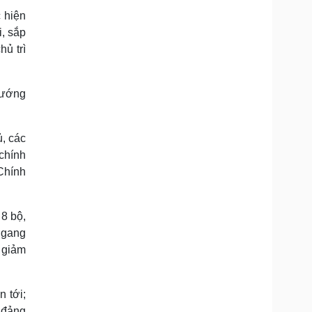
Doanh nghiệp 24h
Tin Công nghệ
 hiện
Doanh nhân
Trải nghiệm
, sắp
ì cộng đồng
Chuyển đổi số
hủ trì
u lịch
Podcast
tướng
Tư vấn
Câu chuyện thời sự
Săn Tour
Đọc truyện đêm khuya
heck-in
Cửa sổ tình yêu
, các
Kể chuyện cho bé
Hạt giống tâm hồn
chính
Chính
8 bộ,
ngang
, giảm
n tới;
 đảng