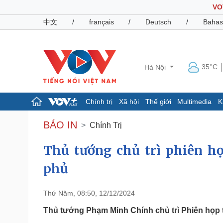
VO
中文
/
français
/
Deutsch
/
Bahas
35°C
Hà Nội
Chính trị
Xã hội
Thế giới
Multimedia
K
Chính trị
Xã hội
BÁO IN
Chính Trị
Đảng
Tin 24h
Tổ chức nhân sự
Dự báo thời tiết
Thủ tướng chủ trì phiên h
Quốc hội
Giáo dục
phủ
Nhận diện sự thật
Dấu ấn VOV
Việc làm
Biển đảo
Thứ Năm, 08:50, 12/12/2024
Pháp luật
Quân sự - Quốc phòng
Thủ tướng Phạm Minh Chính chủ trì Phiên họp 
Vụ án
Vũ khí