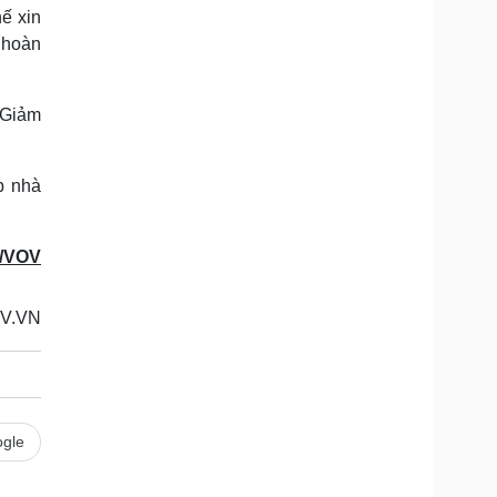
ế xin
 hoàn
. Giảm
p nhà
/VOV
V.VN
gle