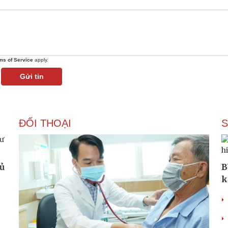
ms of Service
apply.
Gửi tin
ĐỐI THOẠI
hủ
B
k