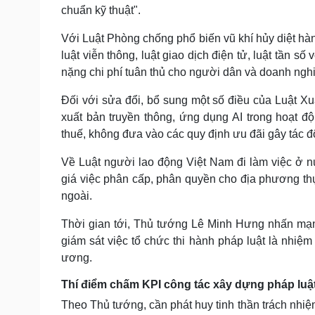
chuẩn kỹ thuật".
Với Luật Phòng chống phổ biến vũ khí hủy diệt hàn
luật viễn thông, luật giao dịch điện tử, luật tần 
nặng chi phí tuân thủ cho người dân và doanh ngh
Đối với sửa đổi, bổ sung một số điều của Luật Xu
xuất bản truyền thông, ứng dụng AI trong hoạt độ
thuế, không đưa vào các quy định ưu đãi gây tác đ
Về Luật người lao động Việt Nam đi làm việc ở 
giá việc phân cấp, phân quyền cho địa phương t
ngoài.
Thời gian tới, Thủ tướng Lê Minh Hưng nhấn mạnh
giám sát việc tổ chức thi hành pháp luật là nhiệ
ương.
Thí điểm chấm KPI công tác xây dựng pháp luật 
Theo Thủ tướng, cần phát huy tinh thần trách nhiệm