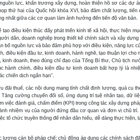
 nguồn lực, khẩn trương xây dựng, hoàn thiện hồ sơ các dự án
họp thứ hai của Quốc hội khóa XVI, bảo đảm chất lượng, tiến 
ống nhất giữa các cơ quan làm ảnh hưởng đến tiến độ văn bản.
tạo điều kiện thúc đẩy phát triển kinh tế xã hội, thực hiện mụ
ười dân, doanh nghiệp trong thiết kế chính sách và xây dựng
n bổ nguồn lực và bảo đảm phù hợp với điều kiện, năng lực củ
, điều kiện đầu tư, kinh doanh, hành nghề, tạo thuận lợi cho
, kinh doanh, theo đúng chỉ đạo của Tổng Bí thư, Chủ tịch nư
ục hành chính, điều kiện đầu tư kinh doanh bất hợp lý là nhi
các chiến dịch ngắn hạn".
u đãi thuế, các nội dung mang tính chất định lượng, quá cụ th
. Tăng cường chuyển đổi số, ứng dụng trí tuệ nhân tạo, dữ li
iểm việc đánh giá, chấm điểm (KPI) trong công tác xây dựng phá
hành nhiệm vụ của người đứng đầu cơ quan và đơn vị chủ trì.
c tổ chức truyền thông để nhân dân hiểu, dễ dàng thực hiện, 
c lượng cán bộ pháp chế; chủ động áp dụng các chính sách đặ