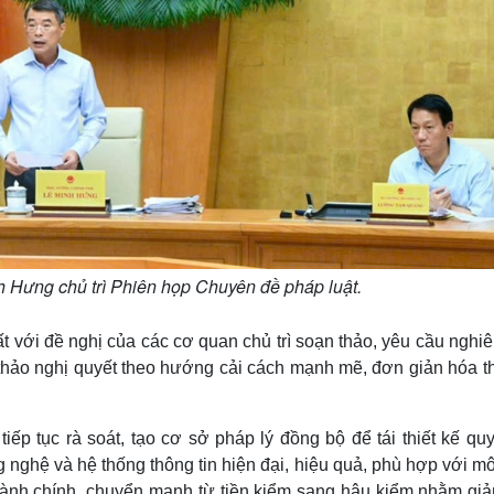
 Hưng chủ trì Phiên họp Chuyên đề pháp luật.
 với đề nghị của các cơ quan chủ trì soạn thảo, yêu cầu nghiê
dự thảo nghị quyết theo hướng cải cách mạnh mẽ, đơn giản hóa t
ếp tục rà soát, tạo cơ sở pháp lý đồng bộ để tái thiết kế quy
nghệ và hệ thống thông tin hiện đại, hiệu quả, phù hợp với m
 hành chính, chuyển mạnh từ tiền kiểm sang hậu kiểm nhằm giả