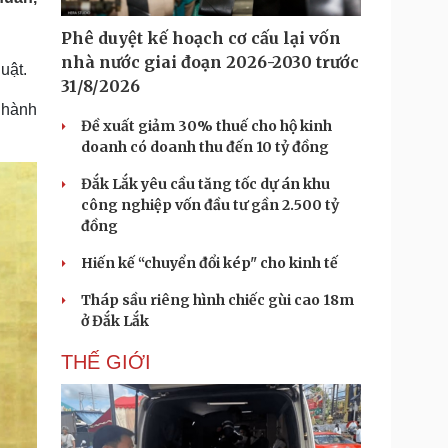
Doanh nghiệp 24h
Tin Công nghệ
Doanh nhân
Trải nghiệm
Phê duyệt kế hoạch cơ cấu lại vốn
ì cộng đồng
Chuyển đổi số
nhà nước giai đoạn 2026-2030 trước
luật.
31/8/2026
c hành
u lịch
Podcast
Đề xuất giảm 30% thuế cho hộ kinh
Tư vấn
Câu chuyện thời sự
doanh có doanh thu đến 10 tỷ đồng
Săn Tour
Đọc truyện đêm khuya
heck-in
Cửa sổ tình yêu
Đắk Lắk yêu cầu tăng tốc dự án khu
Kể chuyện cho bé
công nghiệp vốn đầu tư gần 2.500 tỷ
Hạt giống tâm hồn
đồng
Hiến kế “chuyển đổi kép" cho kinh tế
Tháp sầu riêng hình chiếc gùi cao 18m
ở Đắk Lắk
THẾ GIỚI