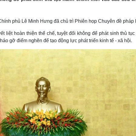
Lịch thi đấu bóng đá
Xe máy
Thế giới thể thao
Tư vấn
eSports
V
 Chính phủ Lê Minh Hưng đã chủ trì Phiên họp Chuyên đề pháp 
Hậu trường
liệt hoàn thiện thể chế, tuyệt đối không để phát sinh thủ tụ
Văn hóa
Giải trí
D
tháo gỡ điểm nghẽn để tạo động lực phát triển kinh tế - xã hội.
Sân khấu - Điện ảnh
Nghệ sĩ
Văn học
Thời trang
Âm nhạc
Sao Việt
c
Di sản