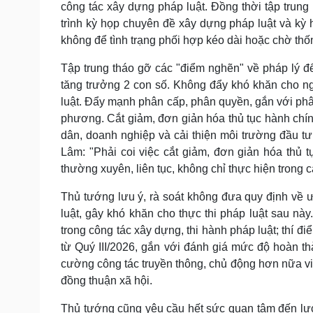
công tác xây dựng pháp luật. Đồng thời tập trung
trình kỳ họp chuyên đề xây dựng pháp luật và kỳ 
không để tình trạng phối hợp kéo dài hoặc chờ th
Tập trung tháo gỡ các "điểm nghẽn" về pháp lý để 
tăng trưởng 2 con số. Không đẩy khó khăn cho ng
luật. Đẩy mạnh phân cấp, phân quyền, gắn với phâ
phương. Cắt giảm, đơn giản hóa thủ tục hành chính
dân, doanh nghiệp và cải thiện môi trường đầu tư
Lâm: "Phải coi việc cắt giảm, đơn giản hóa thủ t
thường xuyên, liên tục, không chỉ thực hiện trong 
Thủ tướng lưu ý, rà soát không đưa quy định về ư
luật, gây khó khăn cho thực thi pháp luật sau này
trong công tác xây dựng, thi hành pháp luật; thí đ
từ Quý III/2026, gắn với đánh giá mức độ hoàn t
cường công tác truyền thông, chủ động hơn nữa việ
đồng thuận xã hội.
Thủ tướng cũng yêu cầu hết sức quan tâm đến lự