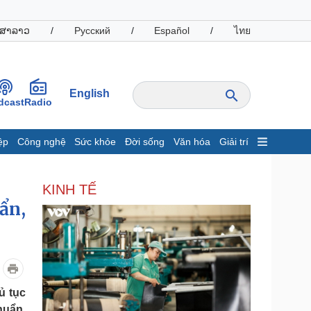
ສາລາວ
/
Русский
/
Español
/
ไทย
English
dcast
Radio
ệp
Công nghệ
Sức khỏe
Đời sống
Văn hóa
Giải trí
inh tế
Thị trường
KINH TẾ
ất động sản
Giá vàng
ẩn,
hởi nghiệp
Tiêu dùng
Tỷ giá
Chứng khoán
Giá cà phê
oanh nghiệp
Công nghệ
ủ tục
hông tin doanh nghiệp
Sành điệu
huẩn,