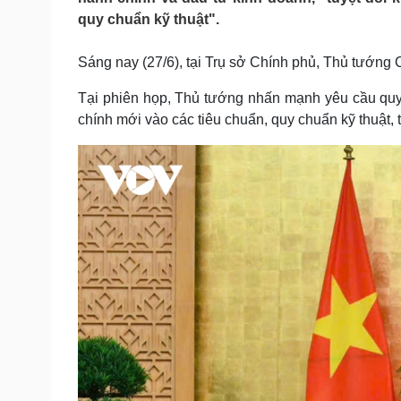
Tin nóng
Việt Nam
quy chuẩn kỹ thuật".
Tư vấn luật
Phân tích
Sáng nay (27/6), tại Trụ sở Chính phủ, Thủ tướng
Sức khỏe
Tại phiên họp, Thủ tướng nhấn mạnh yêu cầu quyết 
Đời sống
chính mới vào các tiêu chuẩn, quy chuẩn kỹ thuật, 
Dinh dưỡng - món ngon
Nhà đẹp
Cây thuốc
Blog
Sản phụ khoa
Tình yêu - Gia đình
Nhi khoa
Nam khoa
Làm đẹp - giảm cân
Phòng mạch online
Ăn sạch sống khỏe
Cải chính