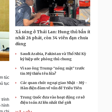
Xả súng ở Thái Lan: Hung thủ bắn ít
nhất 26 phát, còn 34 viên đạn chưa
dùng
Saudi Arabia, Pakistan và Thổ Nhĩ Kỳ
ký hiệp ước phòng thủ chung
Vì sao ông Trump “nóng mặt” trước
tin Mỹ thiếu tên lửa?
m túc
Các quan chức ngoại giao Nhật - Mỹ -
hủ tục
Hàn điện đàm về vấn đề Triều Tiên
Trung Quốc đưa vào hoạt động cơ sở
 trình
điện toán AI lớn nhất thế giới
ô hình
m chi