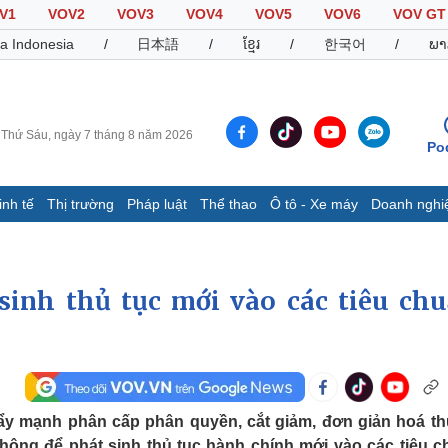
V1
VOV2
VOV3
VOV4
VOV5
VOV6
VOV GT
a Indonesia
/
日本語
/
ខ្មែរ
/
한국어
/
ພາ
Thứ Sáu, ngày 7 tháng 8 năm 2026
Po
inh tế
Thị trường
Pháp luật
Thể thao
Ô tô - Xe máy
Doanh nghi
Thế giới
Multimedia
K
Quan sát
Video
B
inh thủ tục mới vào các tiêu chu
Cuộc sống đó đây
Ảnh
K
Hồ sơ
E-Magazine
Infographic
Thể thao
Ô tô - Xe máy
D
y mạnh phân cấp phân quyền, cắt giảm, đơn giản hoá th
Bóng đá
Ô tô
T
không để phát sinh thủ tục hành chính mới vào các tiêu c