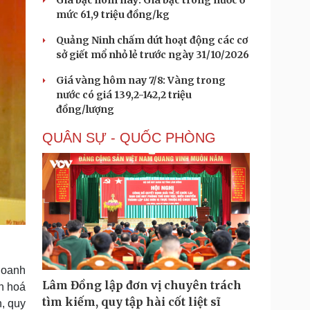
Giá bạc hôm nay: Giá bạc trong nước ở
mức 61,9 triệu đồng/kg
Quảng Ninh chấm dứt hoạt động các cơ
sở giết mổ nhỏ lẻ trước ngày 31/10/2026
Giá vàng hôm nay 7/8: Vàng trong
nước có giá 139,2-142,2 triệu
đồng/lượng
QUÂN SỰ - QUỐC PHÒNG
 doanh
Lâm Đồng lập đơn vị chuyên trách
n hoá
tìm kiếm, quy tập hài cốt liệt sĩ
n, quy