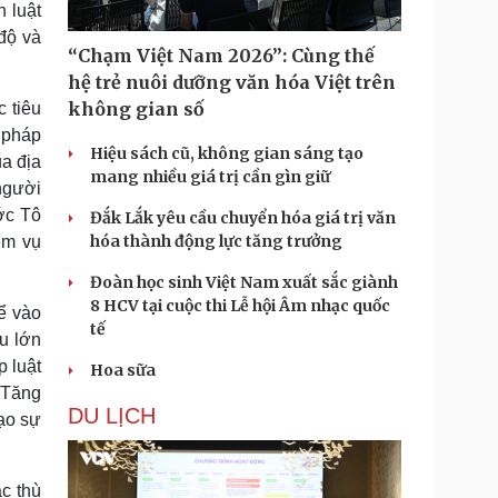
 luật
độ và
“Chạm Việt Nam 2026”: Cùng thế
hệ trẻ nuôi dưỡng văn hóa Việt trên
không gian số
c tiêu
 pháp
Hiệu sách cũ, không gian sáng tạo
a địa
mang nhiều giá trị cần gìn giữ
 người
ớc Tô
Đắk Lắk yêu cầu chuyển hóa giá trị văn
hóa thành động lực tăng trưởng
ệm vụ
Đoàn học sinh Việt Nam xuất sắc giành
8 HCV tại cuộc thi Lễ hội Âm nhạc quốc
ể vào
tế
ệu lớn
p luật
Hoa sữa
 Tăng
DU LỊCH
tạo sự
c thù