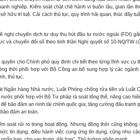
doanh nghiệp. Kiểm soát chặt chẽ hành vi buôn lậu, gian lận t
 hữu trí tuệ. Cải cách thủ tục, quy trình hải quan, thúc đẩy tu
ề nghị chuyển dịch tư duy thu hút đầu tư nước ngoài (FDI) gắn
ực và chuyển đổi số theo tinh thần Nghị quyết số 10-NQ/TW c
quyền cho Chính phủ quy định chi tiết theo từng lĩnh vực cụ t
Đồng thời phối hợp với Bộ Công an bổ sung hợp lý các ngành
nh, thủ tục.
uật Ngân hàng Nhà nước, Luật Phòng chống rửa tiền và Luật C
nước phối hợp với Bộ Tư pháp rà soát tổng thể, nâng cao hiệ
iền để bảo đảm an ninh tài chính quốc gia; tăng cường đấu tranh
ệ bảo đảm an toàn.
iểm soát rủi ro trong hoạt động. Nhưng đồng thời cũng không
ức tín dụng, điều hành việc cung ứng tín dụng, cũng như các 
n ngắn hạn, cho vay trung, dài hạn", Thủ tướng nhấn mạnh.