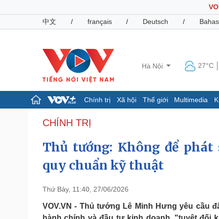
VO
中文
/
français
/
Deutsch
/
Bahas
27°C
Hà Nội
Chính trị
Xã hội
Thế giới
Multimedia
K
Chính trị
Xã hội
CHÍNH TRỊ
Đảng
Tin 24h
Thủ tướng: Không để phát s
Tổ chức nhân sự
Dự báo thời tiết
Quốc hội
Giáo dục
quy chuẩn kỹ thuật
Nhận diện sự thật
Dấu ấn VOV
Việc làm
Biển đảo
Thứ Bảy, 11:40, 27/06/2026
Pháp luật
Quân sự - Quốc phòng
VOV.VN - Thủ tướng Lê Minh Hưng yêu cầu đẩ
Vụ án
Vũ khí
hành chính và đầu tư kinh doanh, "tuyệt đối 