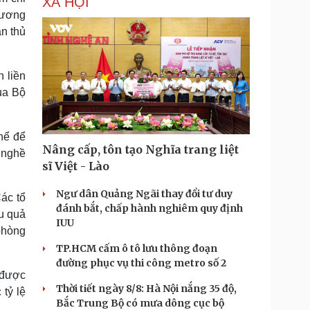
XÃ HỘI
hương
ân thủ
 liền
ủa Bộ
hể để
Nâng cấp, tôn tạo Nghĩa trang liệt
 nghề
sĩ Việt - Lào
Ngư dân Quảng Ngãi thay đổi tư duy
ác tổ
đánh bắt, chấp hành nghiêm quy định
u quả
IUU
 phòng
TP.HCM cấm ô tô lưu thông đoạn
đường phục vụ thi công metro số 2
 được
Thời tiết ngày 8/8: Hà Nội nắng 35 độ,
tỷ lệ
Bắc Trung Bộ có mưa dông cục bộ