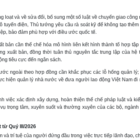
g loạt và về sửa đổi, bổ sung một số luật về chuyển giao công
số vô tuyến điện, Thủ tướng yêu cầu rà soát kỹ để không tạo thê
iệp, bảo đảm phù hợp với điều ước quốc tế.
ất bản cần thể chế hóa mô hình liên kết hình thành tổ hợp tập
ng xuất bản, đồng thời tuân thủ nguyên tắc trung lập của hệ 
ộng tiêu cực đến ngân sách.
nước ngoài theo hợp đồng cần khắc phục các lỗ hổng quản lý;
hực hiện quản lý nhà nước về đưa người lao động Việt Nam đi
 việc xác định xây dựng, hoàn thiện thể chế pháp luật và kiể
m vụ trọng tâm, xuyên suốt và thường xuyên của các bộ, ngành 
từ Quý III/2026
 và trí tuệ của người đứng đầu trong việc trực tiếp lãnh đạo, c