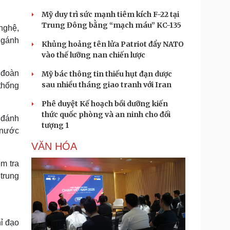
Mỹ duy trì sức mạnh tiêm kích F-22 tại
Trung Đông bằng “mạch máu” KC-135
 nghệ,
m gánh
Khủng hoảng tên lửa Patriot đẩy NATO
vào thế lưỡng nan chiến lược
 đoàn
Mỹ bác thông tin thiếu hụt đạn dược
sau nhiều tháng giao tranh với Iran
thống
Phê duyệt Kế hoạch bồi dưỡng kiến
thức quốc phòng và an ninh cho đối
 đánh
tượng 1
 nước
VĂN HÓA
m tra
trung
hỉ đạo