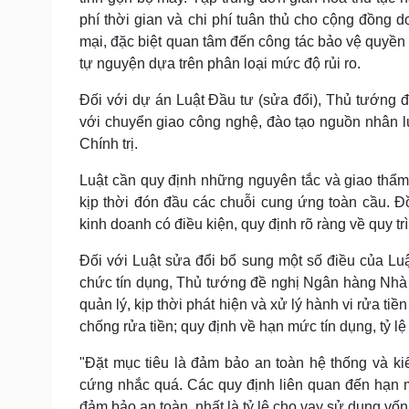
phí thời gian và chi phí tuân thủ cho cộng đồng 
mại, đặc biệt quan tâm đến công tác bảo vệ quyền sở
tự nguyện dựa trên phân loại mức độ rủi ro.
Đối với dự án Luật Đầu tư (sửa đổi), Thủ tướng đ
với chuyển giao công nghệ, đào tạo nguồn nhân l
Chính trị.
Luật cần quy định những nguyên tắc và giao thẩm 
kịp thời đón đầu các chuỗi cung ứng toàn cầu. 
kinh doanh có điều kiện, quy định rõ ràng về quy trì
Đối với Luật sửa đổi bổ sung một số điều của L
chức tín dụng, Thủ tướng đề nghị Ngân hàng Nhà 
quản lý, kịp thời phát hiện và xử lý hành vi rửa t
chống rửa tiền; quy định về hạn mức tín dụng, tỷ l
"Đặt mục tiêu là đảm bảo an toàn hệ thống và k
cứng nhắc quá. Các quy định liên quan đến hạn m
đảm bảo an toàn, nhất là tỷ lệ cho vay sử dụng vố