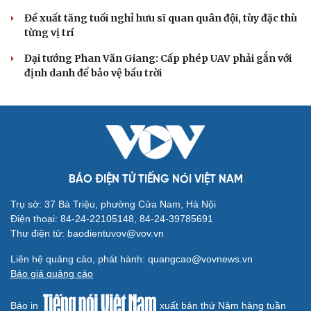
Khi mạng xã hội thành nơi phán xử
XÂY DỰNG, CHỈNH ĐỐN ĐẢNG
Cô giáo trẻ lấy sự tiến bộ của học sinh làm thước
đo thực hành Chỉ thị 07
Đối ngoại linh hoạt dựa trên nền tảng chính trị vững
chắc
Điểm mới đột phá trong Chỉ thị số 07 về thực hành tư
tưởng, phong cách Hồ Chí Minh
Đảng ủy các cơ quan Đảng Trung ương xây dựng phần
mềm đánh giá cán bộ theo KPI
Đồng chí Trần Cẩm Tú: Bộ chỉ số đánh giá công việc
phải đo được kết quả thực chất
QUỐC HỘI