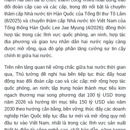
đổi đoàn cấp cao và các cấp, trong đó nổi bật là chuyến
thăm cấp Nhà nước tới Hàn Quốc của Tổng Bí thư Tô Lâm
(8/2025) và chuyến thăm cấp Nhà nước tới Việt Nam của
Tổng thống Hàn Quốc Lee Jae Myung (4/2026); đồng thời
hợp tác trong các lĩnh vực quốc phòng, an ninh, hợp tác
địa phương và giao lưu nhân dân hai nước ngày càng
được mở rộng, qua đó góp phần tăng cường sự tin cậy
chính trị giữa hai nước.
Trên nền tảng quan hệ vững chắc giữa hai nước thời gian
qua, Thủ tướng đề nghị hai bên tiếp tục thúc đẩy hoạt
động trao đổi đoàn cấp cao và các cấp; mở rộng hợp tác
quốc phòng, an ninh; tập trung hoàn thành mục tiêu kim
ngạch thương mại song phương đạt 100 tỷ USD trong
năm 2026 và hướng tới mục tiêu 150 tỷ USD vào năm
2030 theo hướng cân bằng, bền vững; thúc đẩy các doanh
nghiệp Hàn Quốc tiếp tục đầu tư mới và mở rộng quy mô
đầu tư vào Việt Nam, nhất là trong các lĩnh vực sản xuất
Thế giới
Multimedia
thiết bị điện tử công nghệ cao, chất bán dẫn, năng lượng