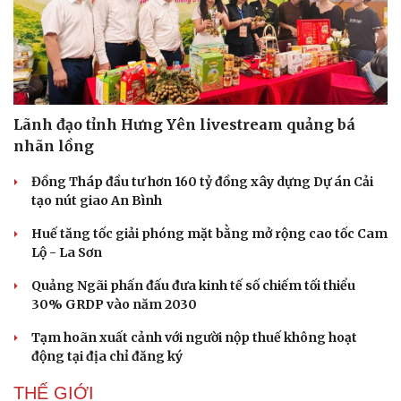
Thể thao
Ô tô - Xe máy
Lãnh đạo tỉnh Hưng Yên livestream quảng bá
Bóng đá
Ô tô
nhãn lồng
Lịch thi đấu bóng đá
Xe máy
Thế giới thể thao
Tư vấn
Đồng Tháp đầu tư hơn 160 tỷ đồng xây dựng Dự án Cải
eSports
tạo nút giao An Bình
Hậu trường
Huế tăng tốc giải phóng mặt bằng mở rộng cao tốc Cam
Lộ - La Sơn
Quảng Ngãi phấn đấu đưa kinh tế số chiếm tối thiểu
30% GRDP vào năm 2030
Tạm hoãn xuất cảnh với người nộp thuế không hoạt
động tại địa chỉ đăng ký
THẾ GIỚI