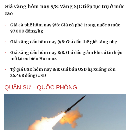
Giá vàng hôm nay 9/8: Vàng SJC tiếp tục trụ ở mức
cao
Giá cà phê hôm nay 9/8: Giá cà phê trong nước ở mức
97.000 đồng/kg
Giá xăng dầu hôm nay 9/8: Giá dầu thế giới tăng nhẹ
Giá xăng dầu hôm nay 8/8: Giá dầu giảm khi có tín hiệu
mở lại eo biển Hormuz
Tỷ giá USD hôm nay 8/8: Giá bán USD hạ xuống còn
26.468 đồng/USD
QUÂN SỰ - QUỐC PHÒNG