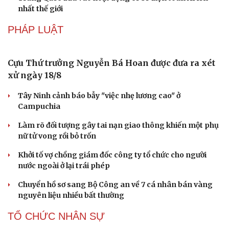
thực đường phố hàng đầu thế giới
Di sản
Nối đà tăng trưởng, du lịch Vĩnh Long hấp dẫn khách
quốc tế
Công nghiệp giải trí "chắp cánh" cho điểm đến du lịch
Gia Lai
CÔNG NGHỆ
Giá thu cũ iPhone tăng, Apple muốn người dùng
lên đời
Các nhà khoa học Nhật Bản phát hiện dấu hiệu của “hạt
ma” trong vũ trụ
Vì sao các hãng từ bỏ pin tháo rời trên điện thoại?
Microsoft tăng tốc đầu tư hạ tầng AI tại Ấn Độ
Trung Quốc đưa vào hoạt động cơ sở điện toán AI lớn
nhất thế giới