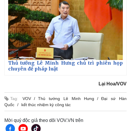
Kinh tế
Thị trường
Bất động sản
Giá vàng
Thủ tướng Lê Minh Hưng chủ trì phiên họp
Khởi nghiệp
Tiêu dùng
chuyên đề pháp luật
Tỷ giá
Chứng khoán
Lại Hoa/VOV
Giá cà phê
Tag:
VOV
Thủ tướng Lê Minh Hưng
Đại sứ Hàn
Quốc
kết thúc nhiệm kỳ công tác
Mời quý độc giả theo dõi VOV.VN trên