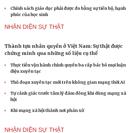
Gỡ "điểm nghẽn", kiến tạo nguồn cầu cho xuất
bản
Cho ngân hàng quản lý tài sản bảo đảm trái phiếu: Cần
ngăn "mua bia kèm lạc"
Đại biểu Quốc hội: Trao quyền lớn cho Petrovietnam
phải có “hàng rào” kiểm soát
Đề xuất tăng tuổi nghỉ hưu sĩ quan quân đội, tùy đặc thù
từng vị trí
Đại tướng Phan Văn Giang: Cấp phép UAV phải gắn với
định danh để bảo vệ bầu trời
PODCAST