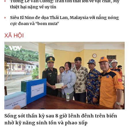
Tướng Lê Văn Cương: Iran tổn thất lớn về vật chất, Mỹ
thiệt hại nặng về uy tín
Siêu El Nino đe dọa Thái Lan, Malaysia với nắng nóng
cực đoan và “bom mưa”
XÃ HỘI
Doanh nghiệp
Công nghệ
Thông tin doanh nghiệp
Sành điệu
Doanh nghiệp 24h
Tin Công nghệ
Sống sót thần kỳ sau 8 giờ lênh đênh trên biển
Doanh nhân
Trải nghiệm
nhờ kỹ năng sinh tồn và phao xốp
Vì cộng đồng
Chuyển đổi số