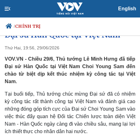
English
Thủ tướng Lê Minh Hưng tiếp
CHÍNH TRỊ
/
Đại sứ Hàn Quốc tại Việt Nam
Thứ Hai, 19:56, 29/06/2026
VOV.VN - Chiều 29/6, Thủ tướng Lê Minh Hưng đã tiếp
Chính trị
Xã hội
Đại sứ Hàn Quốc tại Việt Nam Choi Young Sam đến
Đảng
Tin 24h
chào từ biệt dịp kết thúc nhiệm kỳ công tác tại Việt
Tổ chức nhân sự
Dự báo thời tiết
Quốc hội
Giáo dục
Nam.
Nhận diện sự thật
Dấu ấn VOV
Việc làm
Tại buổi tiếp, Thủ tướng chúc mừng Đại sứ đã có nhiệm
Biển đảo
kỳ công tác rất thành công tại Việt Nam và đánh giá cao
những đóng góp tích cực của Đại sứ Choi Young Sam vào
việc thúc đẩy quan hệ Đối tác Chiến lược toàn diện Việt
Nam - Hàn Quốc ngày càng đi vào chiều sâu, mang lại lợi
ích thiết thực cho nhân dân hai nước.