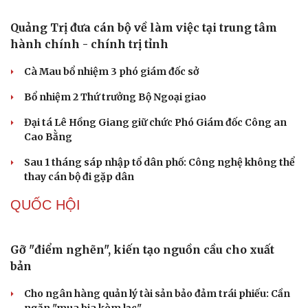
PHÁP LUẬT
Cựu Thứ trưởng Nguyễn Bá Hoan được đưa ra xét
xử ngày 18/8
Tây Ninh cảnh báo bẫy "việc nhẹ lương cao" ở
Campuchia
Làm rõ đối tượng gây tai nạn giao thông khiến một phụ
nữ tử vong rồi bỏ trốn
Khởi tố vợ chồng giám đốc công ty tổ chức cho người
nước ngoài ở lại trái phép
Chuyển hồ sơ sang Bộ Công an về 7 cá nhân bán vàng
nguyên liệu nhiều bất thường
TỔ CHỨC NHÂN SỰ