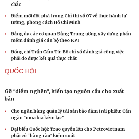
Thủ đoạn xuyên tạc mới trên không gian mạng thời AI
Tự cảnh giác trước tâm lý đám đông khi dùng mạng xã
hội
Khi mạng xã hội thành nơi phán xử
NHẬN DIỆN SỰ THẬT
Thành tựu nhân quyền ở Việt Nam: Sự thật được
chứng minh qua những số liệu cụ thể
Thực tiễn vận hành chính quyền ba cấp bác bỏ mọi luận
điệu xuyên tạc
Thủ đoạn xuyên tạc mới trên không gian mạng thời AI
Tự cảnh giác trước tâm lý đám đông khi dùng mạng xã
hội