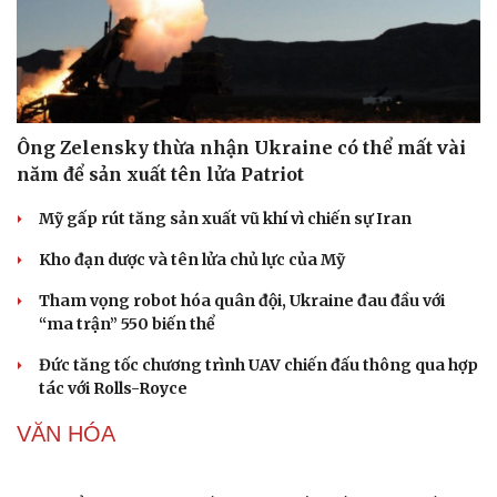
Sức khỏe
Đời sống
Dinh dưỡng - món ngon
Nhà đẹp
Ông Zelensky thừa nhận Ukraine có thể mất vài
Cây thuốc
Blog
năm để sản xuất tên lửa Patriot
Sản phụ khoa
Tình yêu - Gia đình
Nhi khoa
Mỹ gấp rút tăng sản xuất vũ khí vì chiến sự Iran
Nam khoa
Làm đẹp - giảm cân
Kho đạn dược và tên lửa chủ lực của Mỹ
Phòng mạch online
Ăn sạch sống khỏe
Tham vọng robot hóa quân đội, Ukraine đau đầu với
“ma trận” 550 biến thể
Đức tăng tốc chương trình UAV chiến đấu thông qua hợp
tác với Rolls-Royce
VĂN HÓA