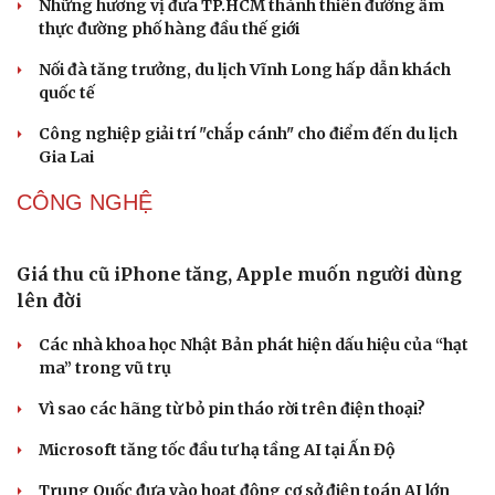
DU LỊCH
Thổ cẩm Chăm Mỹ Nghiệp: Từ ngôn ngữ văn hóa
đến sản phẩm du lịch độc đáo
Văn hóa
Giải trí
Vì sao lượng khách Philippines đến Việt Nam tăng
Sân khấu - Điện ảnh
Nghệ sĩ
trưởng vượt bậc?
Văn học
Thời trang
Những hương vị đưa TP.HCM thành thiên đường ẩm
Âm nhạc
Sao Việt