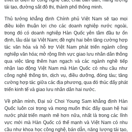
Quan sát
Video
tái tạo, đường sắt đô thị, thành phố thông minh.
Cuộc sống đó đây
Ảnh
Hồ sơ
E-Magazine
Thủ tướng khẳng định Chính phủ Việt Nam sẽ tạo mọi
Infographic
điều kiện thuận lợi cho các doanh nghiệp nước ngoài,
trong đó có doanh nghiệp Hàn Quốc yên tâm đầu tư ổn
định, lâu dài tại Việt Nam; đề nghị hai bên tăng cường hợp
tác văn hóa và hỗ trợ Việt Nam phát triển ngành công
nghiệp văn hóa; mở rộng lĩnh vực giao lưu nhân dân thông
qua việc tăng thêm hạn ngạch và các ngành nghề tiếp
nhận lao động Việt Nam mà Hàn Quốc có nhu cầu như
công nghệ thông tin, dịch vụ, điều dưỡng, đóng tàu; tăng
cường hợp tác giữa các địa phương, qua đó thúc đẩy phát
triển kinh tế và giao lưu nhân dân hai nước.
Về phần mình, Đại sứ Choi Young Sam khẳng định Hàn
Quốc luôn coi trọng và mong muốn thúc đẩy quan hệ hai
nước phát triển mạnh mẽ hơn nữa, nhất là trong các lĩnh
vực mới mà Hàn Quốc có thế mạnh và Việt Nam có nhu
cầu như khoa học công nghệ, bán dẫn, năng lượng tái tạo,