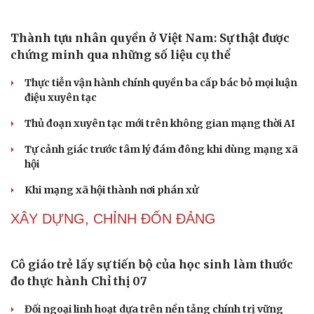
Phụ nữ nên quan tâm đến sức khỏe tình dục tuổi
mãn kinh như thế nào?
Phong slư - “thư tình” bằng dân ca của người Tày
Ngại khám bệnh, nhiều người tự chữa bệnh xã hội rồi
nhận hậu quả lớn
Truyện ngắn: "Bờ sông gió thổi" (Phần đầu)
Chính sách giáo dục phải được đo bằng sự tiến bộ, hạnh
phúc của học sinh
NHẬN DIỆN SỰ THẬT
Cải chính
Thành tựu nhân quyền ở Việt Nam: Sự thật được
chứng minh qua những số liệu cụ thể
Thực tiễn vận hành chính quyền ba cấp bác bỏ mọi luận
điệu xuyên tạc