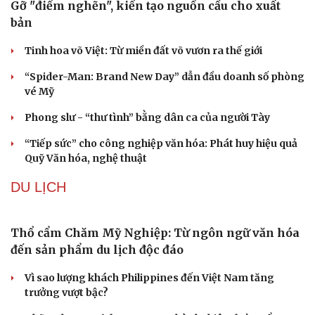
Gỡ "điểm nghẽn", kiến tạo nguồn cầu cho xuất
bản
Tinh hoa võ Việt: Từ miền đất võ vươn ra thế giới
“Spider-Man: Brand New Day” dẫn đầu doanh số phòng
vé Mỹ
Phong slư - “thư tình” bằng dân ca của người Tày
“Tiếp sức” cho công nghiệp văn hóa: Phát huy hiệu quả
Quỹ Văn hóa, nghệ thuật