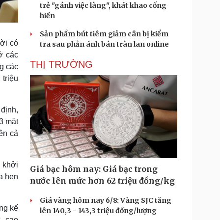
trẻ "gánh việc làng", khát khao cống
hiến
Sản phẩm bút tiêm giảm cân bị kiểm
ời có
tra sau phản ánh bán tràn lan online
ở các
THỊ TRƯỜNG
ng các
 triệu
định,
 3 mặt
rên cả
 khởi
Giá bạc hôm nay: Giá bạc trong
a hẹn
nước lên mức hơn 62 triệu đồng/kg
Giá vàng hôm nay 6/8: Vàng SJC tăng
ng kế
lên 140,3 - 143,3 triệu đồng/lượng
, cao