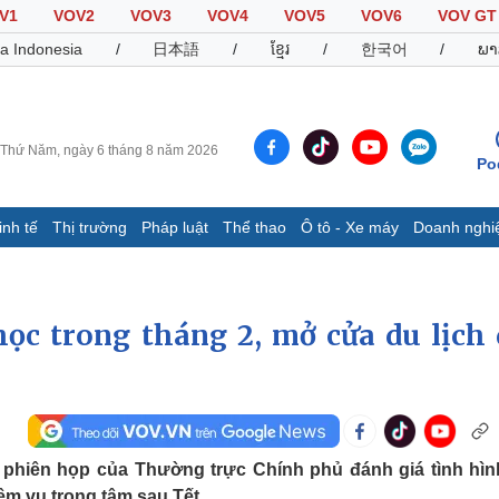
V1
VOV2
VOV3
VOV4
VOV5
VOV6
VOV GT
a Indonesia
/
日本語
/
ខ្មែរ
/
한국어
/
ພາ
Thứ Năm, ngày 6 tháng 8 năm 2026
Po
inh tế
Thị trường
Pháp luật
Thể thao
Ô tô - Xe máy
Doanh nghi
Thế giới
Multimedia
K
Quan sát
Video
B
ọc trong tháng 2, mở cửa du lịch 
Cuộc sống đó đây
Ảnh
K
Hồ sơ
E-Magazine
Infographic
Thể thao
Ô tô - Xe máy
D
phiên họp của Thường trực Chính phủ đánh giá tình hìn
Bóng đá
Ô tô
T
m vụ trọng tâm sau Tết.