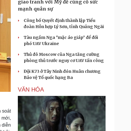
giao tranh với Mỹ để củng cố sức
mạnh quân sự
Công bố Quyết định thành lập Tiểu
đoàn Hỗn hợp Lý Sơn, tỉnh Quảng Ngãi
Tàu ngầm Nga "mặc áo giáp” để đối
phó UAV Ukraine
Thủ đô Moscow của Nga tăng cường
phòng thủ trước nguy cơ UAV tấn công
Đội K73 ở Tây Ninh đón Huân chương
Bảo vệ Tổ quốc hạng Ba
VĂN HÓA
 soát
 mới,
n diễn