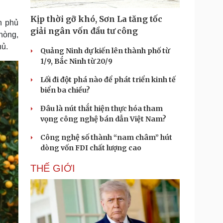
Doanh nghiệp 24h
Tin Công nghệ
Doanh nhân
Trải nghiệm
Kịp thời gỡ khó, Sơn La tăng tốc
h phủ
ì cộng đồng
Chuyển đổi số
giải ngân vốn đầu tư công
hòng,
hủ.
Quảng Ninh dự kiến lên thành phố từ
u lịch
Podcast
1/9, Bắc Ninh từ 20/9
Tư vấn
Câu chuyện thời sự
Săn Tour
Đọc truyện đêm khuya
Lối đi đột phá nào để phát triển kinh tế
heck-in
Cửa sổ tình yêu
biển ba chiều?
Kể chuyện cho bé
Đâu là nút thắt hiện thực hóa tham
Hạt giống tâm hồn
vọng công nghệ bán dẫn Việt Nam?
Công nghệ số thành “nam châm” hút
dòng vốn FDI chất lượng cao
THẾ GIỚI