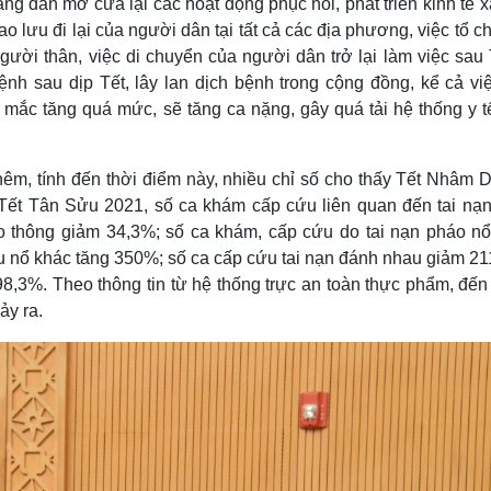
ang dần mở cửa lại các hoạt động phục hồi, phát triển kinh tế x
o lưu đi lại của người dân tại tất cả các địa phương, việc tổ c
người thân, việc di chuyển của người dân trở lại làm việc sau
nh sau dịp Tết, lây lan dịch bệnh trong cộng đồng, kể cả việ
 mắc tăng quá mức, sẽ tăng ca nặng, gây quá tải hệ thống y t
êm, tính đến thời điểm này, nhiều chỉ số cho thấy Tết Nhâm D
ỳ Tết Tân Sửu 2021, số ca khám cấp cứu liên quan đến tai nạn
ao thông giảm 34,3%; số ca khám, cấp cứu do tai nạn pháo nổ
iệu nổ khác tăng 350%; số ca cấp cứu tai nạn đánh nhau giảm 2
8,3%. Theo thông tin từ hệ thống trực an toàn thực phẩm, đến
ảy ra.