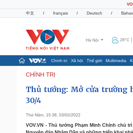
VO
中文
/
français
/
Deutsch
/
Bahas
28°C
Hà Nội
Chính trị
Xã hội
Thế giới
Multimedia
K
Chính trị
Xã hội
CHÍNH TRỊ
Đảng
Tin 24h
Thủ tướng: Mở cửa trường h
Tổ chức nhân sự
Dự báo thời tiết
Quốc hội
Giáo dục
30/4
Nhận diện sự thật
Dấu ấn VOV
Việc làm
Biển đảo
Thứ Năm, 15:38, 03/02/2022
Pháp luật
Quân sự - Quốc phòng
VOV.VN - Thủ tướng Phạm Minh Chính chủ trì 
Vụ án
Vũ khí
Nguyên đán Nhâm Dần và những triển khai nhiệ