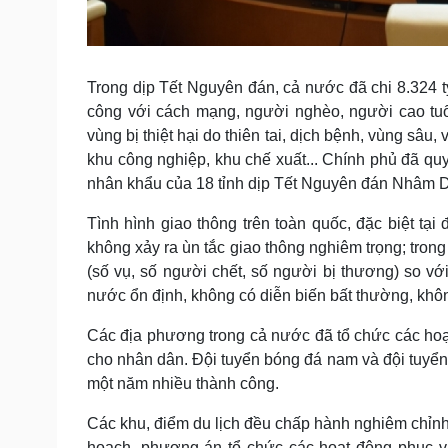
Trong dịp Tết Nguyên đán, cả nước đã chi 8.324 t
công với cách mạng, người nghèo, người cao tuổi
vùng bị thiệt hại do thiên tai, dịch bệnh, vùng sâu
khu công nghiệp, khu chế xuất... Chính phủ đã quy
nhân khẩu của 18 tỉnh dịp Tết Nguyên đán Nhâm D
Tình hình giao thông trên toàn quốc, đặc biệt tạ
không xảy ra ùn tắc giao thông nghiêm trọng; trong
(số vụ, số người chết, số người bị thương) so với 
nước ổn định, không có diễn biến bất thường, không
Các địa phương trong cả nước đã tổ chức các hoạt
cho nhân dân. Đội tuyển bóng đá nam và đội tuyển
một năm nhiều thành công.
Các khu, điểm du lịch đều chấp hành nghiêm chỉn
hoạch, phương án tổ chức các hoạt động phục vụ