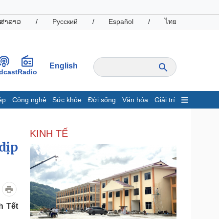
ສາລາວ
/
Русский
/
Español
/
ไทย
English
dcast
Radio
ệp
Công nghệ
Sức khỏe
Đời sống
Văn hóa
Giải trí
inh tế
Thị trường
KINH TẾ
ất động sản
Giá vàng
dịp
hởi nghiệp
Tiêu dùng
Tỷ giá
Chứng khoán
Giá cà phê
oanh nghiệp
Công nghệ
h Tết
hông tin doanh nghiệp
Sành điệu