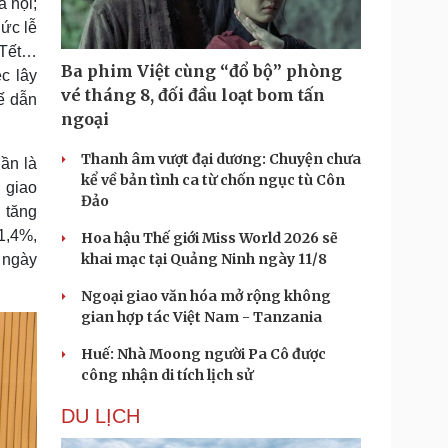
ã hội;
hức lễ
 Tết…
Ba phim Việt cùng “đổ bộ” phòng
c lây
vé tháng 8, đối đầu loạt bom tấn
ế dẫn
ngoại
Thanh âm vượt đại dương: Chuyện chưa
ần là
kể về bản tình ca từ chốn ngục tù Côn
 giao
Đảo
 tăng
11,4%,
Hoa hậu Thế giới Miss World 2026 sẽ
khai mạc tại Quảng Ninh ngày 11/8
 ngày
Ngoại giao văn hóa mở rộng không
gian hợp tác Việt Nam - Tanzania
Huế: Nhà Moong người Pa Cô được
công nhận di tích lịch sử
DU LỊCH