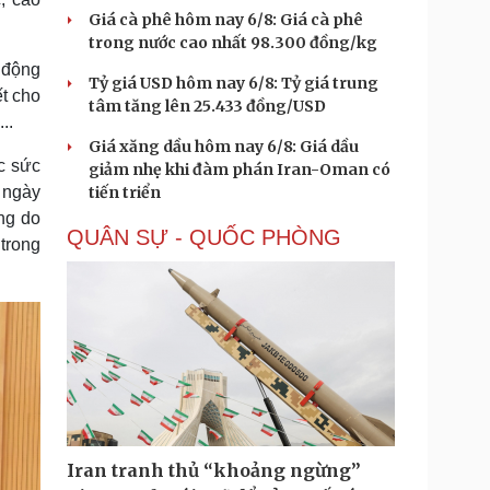
Giá cà phê hôm nay 6/8: Giá cà phê
trong nước cao nhất 98.300 đồng/kg
 động
Tỷ giá USD hôm nay 6/8: Tỷ giá trung
ết cho
tâm tăng lên 25.433 đồng/USD
..
Giá xăng dầu hôm nay 6/8: Giá dầu
c sức
giảm nhẹ khi đàm phán Iran-Oman có
 ngày
tiến triển
ng do
QUÂN SỰ - QUỐC PHÒNG
trong
Iran tranh thủ “khoảng ngừng”