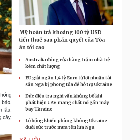
Mỹ hoàn trả khoảng 100 tỷ USD
tiền thuế sau phán quyết của Tòa
án tối cao
Australia đóng cửa hàng trăm nhà trẻ
kém chất lượng
EU giải ngân 1,4 tỷ Euro từ lợi nhuận tài
sản Nga bị phong tỏa để hỗ trợ Ukraine
chống
Đức điều tra nghi vấn khủng bố khi
 bảo.
phát hiện UAV mang chất nổ gần máy
bay Ukraine
n lậu,
g cây,
Lỗ hổng khiến phòng không Ukraine
đuối sức trước mưa tên lửa Nga