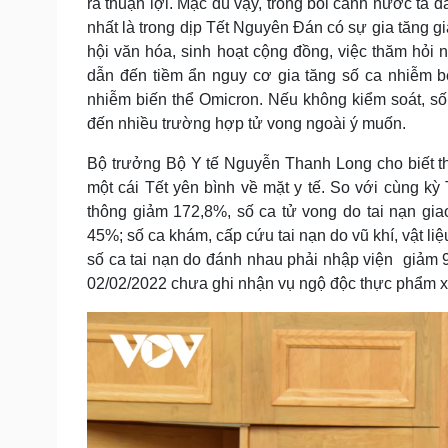
ra thuận lợi. Mặc dù vậy, trong bối cảnh nước ta đ
nhất là trong dịp Tết Nguyên Đán có sự gia tăng gia
hội văn hóa, sinh hoạt cộng đồng, việc thăm hỏi 
dẫn đến tiềm ẩn nguy cơ gia tăng số ca nhiễm bệ
nhiễm biến thể Omicron. Nếu không kiểm soát, số
đến nhiều trường hợp tử vong ngoài ý muốn.
Bộ trưởng Bộ Y tế Nguyễn Thanh Long cho biết th
một cái Tết yên bình về mặt y tế. So với cùng k
thông giảm 172,8%, số ca tử vong do tai nạn gi
45%; số ca khám, cấp cứu tai nạn do vũ khí, vật l
số ca tai nạn do đánh nhau phải nhập viện giảm 9
02/02/2022 chưa ghi nhận vụ ngộ độc thực phẩm x