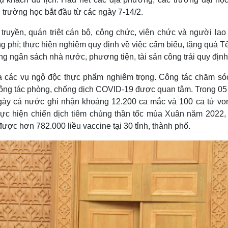
i trường học bắt đầu từ các ngày 7-14/2.
ruyền, quán triệt cán bộ, công chức, viên chức và người lao
ng phí; thực hiện nghiêm quy định về việc cấm biếu, tặng quà T
g ngân sách nhà nước, phương tiện, tài sản công trái quy định.
 ra các vụ ngộ độc thực phẩm nghiêm trọng. Công tác chăm só
ông tác phòng, chống dịch COVID-19 được quan tâm. Trong 05
i ngày cả nước ghi nhận khoảng 12.200 ca mắc và 100 ca tử vo
hực hiện chiến dịch tiêm chủng thần tốc mùa Xuân năm 2022, 
ược hơn 782.000 liều vaccine tại 30 tỉnh, thành phố.