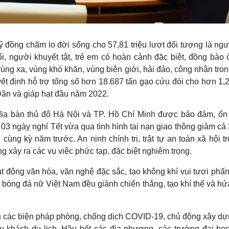
ỷ đồng chăm lo đời sống cho 57,81 triệu lượt đối tượng là ngư
, người khuyết tật, trẻ em có hoàn cảnh đặc biệt, đồng bào 
, vùng xa, vùng khó khăn, vùng biên giới, hải đảo, công nhân tro
ết định hỗ trợ tổng số hơn 18.687 tấn gạo cứu đói cho hơn 1,2
ần và giáp hạt đầu năm 2022.
i địa bàn thủ đô Hà Nội và TP. Hồ Chí Minh được bảo đảm, ổn 
 03 ngày nghỉ Tết vừa qua tình hình tai nạn giao thông giảm cả
cùng kỳ năm trước. An ninh chính trị, trật tự an toàn xã hội t
 xảy ra các vụ việc phức tạp, đặc biệt nghiêm trọng.
 động văn hóa, văn nghệ đặc sắc, tạo không khí vui tươi phấn
 bóng đá nữ Việt Nam đều giành chiến thắng, tạo khí thế và hứ
h các biện pháp phòng, chống dịch COVID-19, chủ động xây dự
 khách du lịch. Hầu hết các địa phương, các trường đại học