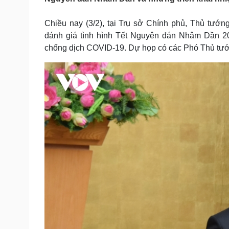
Tin nóng
Việt Nam
Tư vấn luật
Phân tích
Chiều nay (3/2), tại Trụ sở Chính phủ, Thủ tướ
đánh giá tình hình Tết Nguyên đán Nhâm Dần 202
chống dịch COVID-19. Dự họp có các Phó Thủ tướn
Sức khỏe
Đời sống
Dinh dưỡng - món ngon
Nhà đẹp
Cây thuốc
Blog
Sản phụ khoa
Tình yêu - Gia đình
Nhi khoa
Nam khoa
Làm đẹp - giảm cân
Phòng mạch online
Ăn sạch sống khỏe
Cải chính