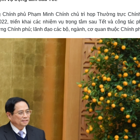
Lịch thi đấu bóng đá
Xe máy
Thế giới thể thao
Tư vấn
ng Chính phủ Phạm Minh Chính chủ trì họp Thường trực Chín
eSports
V
2, triển khai các nhiệm vụ trọng tâm sau Tết và công tác p
Hậu trường
g Chính phủ; lãnh đạo các bộ, ngành, cơ quan thuộc Chính p
Văn hóa
Giải trí
D
Sân khấu - Điện ảnh
Nghệ sĩ
Văn học
Thời trang
Âm nhạc
Sao Việt
c
Di sản