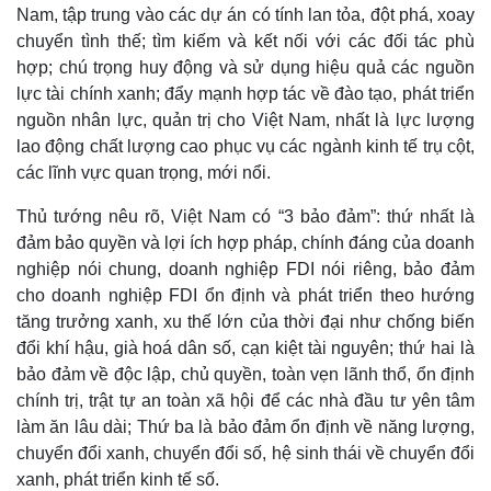
Nam, tập trung vào các dự án có tính lan tỏa, đột phá, xoay
chuyển tình thế; tìm kiếm và kết nối với các đối tác phù
hợp; chú trọng huy động và sử dụng hiệu quả các nguồn
lực tài chính xanh; đẩy mạnh hợp tác về đào tạo, phát triển
nguồn nhân lực, quản trị cho Việt Nam, nhất là lực lượng
lao động chất lượng cao phục vụ các ngành kinh tế trụ cột,
các lĩnh vực quan trọng, mới nổi.
Thủ tướng nêu rõ, Việt Nam có “3 bảo đảm”: thứ nhất là
đảm bảo quyền và lợi ích hợp pháp, chính đáng của doanh
nghiệp nói chung, doanh nghiệp FDI nói riêng, bảo đảm
cho doanh nghiệp FDI ổn định và phát triển theo hướng
tăng trưởng xanh, xu thế lớn của thời đại như chống biến
đổi khí hậu, già hoá dân số, cạn kiệt tài nguyên; thứ hai là
bảo đảm về độc lập, chủ quyền, toàn vẹn lãnh thổ, ổn định
chính trị, trật tự an toàn xã hội để các nhà đầu tư yên tâm
làm ăn lâu dài; Thứ ba là bảo đảm ổn định về năng lượng,
Du lịch
Podcast
chuyển đổi xanh, chuyển đổi số, hệ sinh thái về chuyển đổi
Tư vấn
Câu chuyện thời sự
xanh, phát triển kinh tế số.
Săn Tour
Đọc truyện đêm khuya