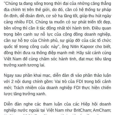
"Chúng ta đang sống trong thời đại của những căng thẳng
địa chính trị trên thế giới, do đó, cần có hệ thống tư pháp
ổn định, dễ đoán định, cơ sở hạ tầng tốt, giúp thu hút ngày
càng nhiều FDI. Chúng ta muốn có sự phát triển tốt đẹp,
bền vững thì cần ít tác động nhất tới hành tinh. Điều quan
trọng bên cạnh sự nỗ lực của cộng đồng doanh nghiệp,
cần sự hỗ trợ của Chính phủ, sự giúp đỡ của các tổ chức
quốc tế trong công cuộc này", ông Nitin Kapoor cho biết,
đồng thời đưa ra thông điệp mạnh mẽ: Hãy sát cánh cùng
Việt Nam để cùng chăm sóc hành tinh, đạt mục tiêu tăng
trưởng xanh tương lai.
Ngay sau phần khai mạc, diễn đàn đi vào phần thảo luận
với 2 nội dung chính gồm: Vai trò của FDI trong bối cảnh
mới; Trách nhiệm của doanh nghiệp FDI thực hiện chiến
lược tăng trưởng xanh.
Diễn đàn nghe các tham luận của các Hiệp hội doanh
nghiệp nước ngoài tại Việt Nam như BritCham; AmCham;