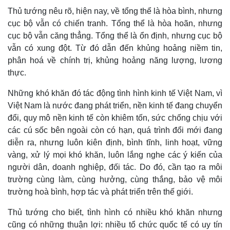
Thủ tướng nêu rõ, hiện nay, về tổng thể là hòa bình, nhưng
cục bộ vẫn có chiến tranh. Tổng thể là hòa hoãn, nhưng
cục bộ vẫn căng thẳng. Tổng thể là ổn định, nhưng cục bộ
vẫn có xung đột. Từ đó dẫn đến khủng hoảng niềm tin,
phân hoá về chính trị, khủng hoảng năng lượng, lương
thực.
Pháp luật
Quân sự - Quốc phòng
Những khó khăn đó tác động tình hình kinh tế Việt Nam, vì
Vụ án
Vũ khí
Việt Nam là nước đang phát triển, nền kinh tế đang chuyển
Tin nóng
Việt Nam
Tư vấn luật
Phân tích
đổi, quy mô nền kinh tế còn khiêm tốn, sức chống chịu với
các cú sốc bên ngoài còn có hạn, quá trình đổi mới đang
diễn ra, nhưng luôn kiên định, bình tĩnh, linh hoạt, vững
vàng, xử lý mọi khó khăn, luôn lắng nghe các ý kiến của
người dân, doanh nghiệp, đối tác. Do đó, cần tạo ra môi
trường cùng làm, cùng hưởng, cùng thắng, bảo vệ môi
trường hoà bình, hợp tác và phát triển trên thế giới.
Thủ tướng cho biết, tình hình có nhiều khó khăn nhưng
cũng có những thuận lợi: nhiều tổ chức quốc tế có uy tín