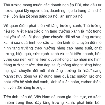
Thủ tướng mong muốn các doanh nghiệp FDI, nhà đầu tư
nước ngoài lấy người dân, doanh nghiệp là trung tâm, chủ
thể, luôn làm tốt bình đẳng xã hội, an sinh xã hội.
Về quan điểm phát triển về tăng trưởng xanh, Thủ tướng
nêu rõ, Việt Nam xác định tăng trưởng xanh là một trong
hai yếu tố cốt lõi (bao gồm: chuyển đổi số và tăng trưởng
xanh) của quá trình cơ cấu lại nền kinh tế, chuyển đổi mô
hình tăng trưởng theo hướng nâng cao năng suất, chất
lượng, hiệu quả, sức cạnh tranh và phát triển nhanh, bền
vững của nền kinh tế; kiên quyết không chấp nhận mô hình
“tăng trưởng trước, dọn dẹp sau”; không tăng trưởng bằng
mọi giá; chuyển đổi mô hình tăng trưởng từ “nâu” sang
“xanh”; huy động và sử dụng hiệu quả các nguồn lực cho
phát triển hệ sinh thái xanh, kinh tế tuần hoàn, carbon thấp,
chuyển đổi năng lượng...
Trên tinh thần đó, Việt Nam đã tham gia tích cực, có trách
nhiệm trong thúc đẩy tăng trưởng xanh, phát triển bền