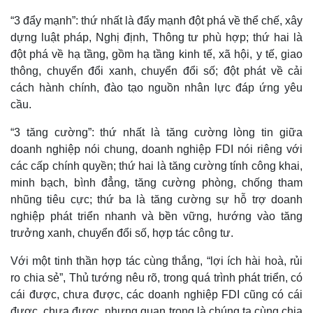
check-in
Cửa sổ tình yêu
“3 đẩy mạnh”: thứ nhất là đẩy mạnh đột phá về thể chế, xây
Kể chuyện cho bé
Hạt giống tâm hồn
dựng luật pháp, Nghị định, Thông tư phù hợp; thứ hai là
đột phá về hạ tầng, gồm hạ tầng kinh tế, xã hội, y tế, giao
thông, chuyển đổi xanh, chuyển đổi số; đột phát về cải
cách hành chính, đào tạo nguồn nhân lực đáp ứng yêu
cầu.
“3 tăng cường”: thứ nhất là tăng cường lòng tin giữa
doanh nghiệp nói chung, doanh nghiệp FDI nói riêng với
các cấp chính quyền; thứ hai là tăng cường tính công khai,
minh bạch, bình đẳng, tăng cường phòng, chống tham
nhũng tiêu cực; thứ ba là tăng cường sự hỗ trợ doanh
nghiệp phát triển nhanh và bền vững, hướng vào tăng
trưởng xanh, chuyển đổi số, hợp tác công tư.
Với một tinh thần hợp tác cùng thắng, “lợi ích hài hoà, rủi
ro chia sẻ”, Thủ tướng nêu rõ, trong quá trình phát triển, có
cái được, chưa được, các doanh nghiệp FDI cũng có cái
được, chưa được, nhưng quan trọng là chúng ta cùng chia