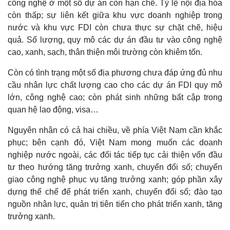
công nghệ ở một số dự án còn hạn chế. Tỷ lệ nội địa hóa
Doanh nhân
Trải nghiệm
còn thấp; sự liên kết giữa khu vực doanh nghiệp trong
Vì cộng đồng
Chuyển đổi số
nước và khu vực FDI còn chưa thực sự chặt chẽ, hiệu
quả. Số lượng, quy mô các dự án đầu tư vào công nghệ
cao, xanh, sạch, thân thiện môi trường còn khiêm tốn.
Còn có tình trạng một số địa phương chưa đáp ứng đủ nhu
cầu nhân lực chất lượng cao cho các dự án FDI quy mô
lớn, công nghệ cao; còn phát sinh những bất cập trong
quan hệ lao động, visa…
Nguyên nhân có cả hai chiều, về phía Việt Nam cần khắc
phục; bên cạnh đó, Việt Nam mong muốn các doanh
nghiệp nước ngoài, các đối tác tiếp tục cải thiện vốn đầu
tư theo hướng tăng trưởng xanh, chuyển đổi số; chuyển
giao công nghệ phục vụ tăng trưởng xanh; góp phần xây
dựng thể chế để phát triển xanh, chuyển đổi số; đào tạo
nguồn nhân lực, quản trị tiên tiến cho phát triển xanh, tăng
trưởng xanh.