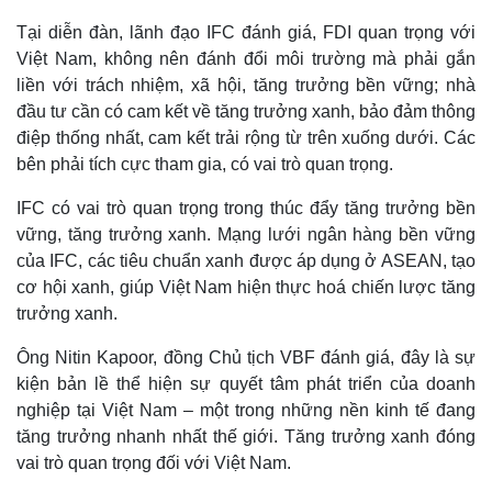
Tại diễn đàn, lãnh đạo IFC đánh giá, FDI quan trọng với
Việt Nam, không nên đánh đổi môi trường mà phải gắn
liền với trách nhiệm, xã hội, tăng trưởng bền vững; nhà
đầu tư cần có cam kết về tăng trưởng xanh, bảo đảm thông
điệp thống nhất, cam kết trải rộng từ trên xuống dưới. Các
bên phải tích cực tham gia, có vai trò quan trọng.
IFC có vai trò quan trọng trong thúc đẩy tăng trưởng bền
vững, tăng trưởng xanh. Mạng lưới ngân hàng bền vững
của IFC, các tiêu chuẩn xanh được áp dụng ở ASEAN, tạo
cơ hội xanh, giúp Việt Nam hiện thực hoá chiến lược tăng
trưởng xanh.
Ông Nitin Kapoor, đồng Chủ tịch VBF đánh giá, đây là sự
kiện bản lề thể hiện sự quyết tâm phát triển của doanh
Thế giới
Multimedia
nghiệp tại Việt Nam – một trong những nền kinh tế đang
Quan sát
Video
Cuộc sống đó đây
Ảnh
tăng trưởng nhanh nhất thế giới. Tăng trưởng xanh đóng
Hồ sơ
E-Magazine
vai trò quan trọng đối với Việt Nam.
Infographic