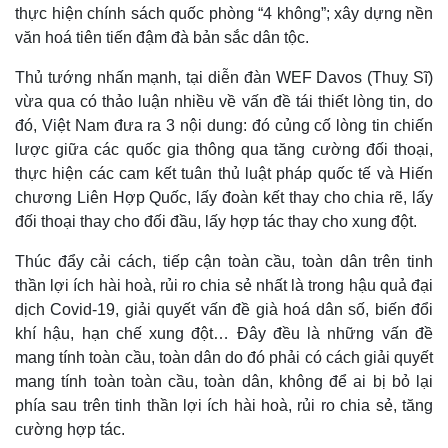
thực hiện chính sách quốc phòng “4 không”; xây dựng nền
văn hoá tiên tiến đậm đà bản sắc dân tộc.
Sức khỏe
Đời sống
Thủ tướng nhấn mạnh, tại diễn đàn WEF Davos (Thuỵ Sĩ)
Dinh dưỡng - món ngon
Nhà đẹp
vừa qua có thảo luận nhiều về vấn đề tái thiết lòng tin, do
Cây thuốc
Blog
đó, Việt Nam đưa ra 3 nội dung: đó củng cố lòng tin chiến
Sản phụ khoa
Tình yêu - Gia đình
lược giữa các quốc gia thông qua tăng cường đối thoại,
Nhi khoa
thực hiện các cam kết tuân thủ luật pháp quốc tế và Hiến
Nam khoa
chương Liên Hợp Quốc, lấy đoàn kết thay cho chia rẽ, lấy
Làm đẹp - giảm cân
Phòng mạch online
đối thoại thay cho đối đầu, lấy hợp tác thay cho xung đột.
Ăn sạch sống khỏe
Thúc đẩy cải cách, tiếp cận toàn cầu, toàn dân trên tinh
thần lợi ích hài hoà, rủi ro chia sẻ nhất là trong hậu quả đại
dịch Covid-19, giải quyết vấn đề già hoá dân số, biến đổi
khí hậu, hạn chế xung đột… Đây đều là những vấn đề
mang tính toàn cầu, toàn dân do đó phải có cách giải quyết
mang tính toàn toàn cầu, toàn dân, không để ai bị bỏ lại
phía sau trên tinh thần lợi ích hài hoà, rủi ro chia sẻ, tăng
cường hợp tác.