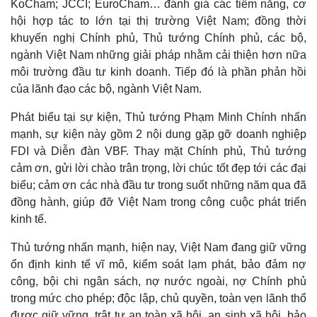
KoCham; JCCI; EuroCham… đánh giá các tiềm năng, cơ
hội hợp tác to lớn tại thị trường Việt Nam; đồng thời
khuyến nghị Chính phủ, Thủ tướng Chính phủ, các bộ,
ngành Việt Nam những giải pháp nhằm cải thiện hơn nữa
môi trường đầu tư kinh doanh. Tiếp đó là phần phản hồi
của lãnh đạo các bộ, ngành Việt Nam.
Phát biểu tại sự kiện, Thủ tướng Phạm Minh Chính nhấn
mạnh, sự kiện này gồm 2 nội dung gặp gỡ doanh nghiệp
FDI và Diễn đàn VBF. Thay mặt Chính phủ, Thủ tướng
cảm ơn, gửi lời chào trân trọng, lời chúc tốt đẹp tới các đại
biểu; cảm ơn các nhà đầu tư trong suốt những năm qua đã
đồng hành, giúp đỡ Việt Nam trong công cuộc phát triển
kinh tế.
Thủ tướng nhấn mạnh, hiện nay, Việt Nam đang giữ vững
ổn định kinh tế vĩ mô, kiểm soát lạm phát, bảo đảm nợ
công, bội chi ngân sách, nợ nước ngoài, nợ Chính phủ
trong mức cho phép; độc lập, chủ quyền, toàn vẹn lãnh thổ
được giữ vững, trật tự an toàn xã hội, an sinh xã hội, bảo