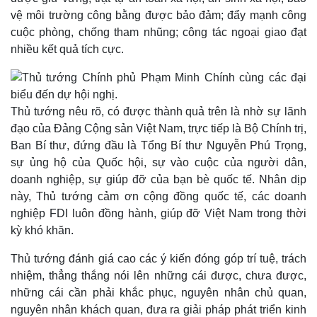
Kinh tế
Thị trường
vệ môi trường công bằng được bảo đảm; đẩy mạnh công
cuộc phòng, chống tham nhũng; công tác ngoại giao đạt
Bất động sản
Giá vàng
Khởi nghiệp
Tiêu dùng
nhiều kết quả tích cực.
Tỷ giá
Chứng khoán
Giá cà phê
Thủ tướng nêu rõ, có được thành quả trên là nhờ sự lãnh
đạo của Đảng Cộng sản Việt Nam, trực tiếp là Bộ Chính trị,
Ban Bí thư, đứng đầu là Tổng Bí thư Nguyễn Phú Trọng,
sự ủng hộ của Quốc hội, sự vào cuộc của người dân,
doanh nghiệp, sự giúp đỡ của bạn bè quốc tế. Nhân dịp
này, Thủ tướng cảm ơn cộng đồng quốc tế, các doanh
nghiệp FDI luôn đồng hành, giúp đỡ Việt Nam trong thời
kỳ khó khăn.
Thủ tướng đánh giá cao các ý kiến đóng góp trí tuệ, trách
nhiệm, thẳng thắng nói lên những cái được, chưa được,
những cái cần phải khắc phục, nguyên nhân chủ quan,
nguyên nhân khách quan, đưa ra giải pháp phát triển kinh