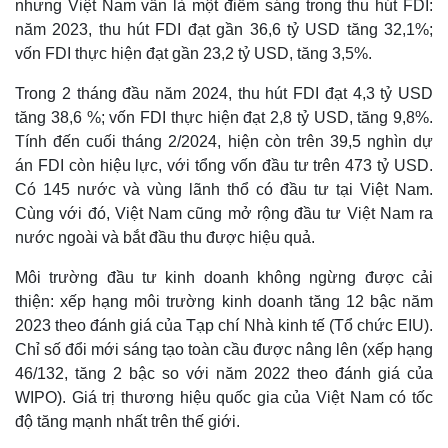
nhưng Việt Nam vẫn là một điểm sáng trong thu hút FDI:
năm 2023, thu hút FDI đạt gần 36,6 tỷ USD tăng 32,1%;
vốn FDI thực hiện đạt gần 23,2 tỷ USD, tăng 3,5%.
Trong 2 tháng đầu năm 2024, thu hút FDI đạt 4,3 tỷ USD
tăng 38,6 %; vốn FDI thực hiện đạt 2,8 tỷ USD, tăng 9,8%.
Tính đến cuối tháng 2/2024, hiện còn trên 39,5 nghìn dự
án FDI còn hiệu lực, với tổng vốn đầu tư trên 473 tỷ USD.
Có 145 nước và vùng lãnh thổ có đầu tư tại Việt Nam.
Cùng với đó, Việt Nam cũng mở rộng đầu tư Việt Nam ra
nước ngoài và bắt đầu thu được hiệu quả.
Thể thao
Ô tô - Xe máy
Môi trường đầu tư kinh doanh không ngừng được cải
Bóng đá
Ô tô
thiện: xếp hạng môi trường kinh doanh tăng 12 bậc năm
Lịch thi đấu bóng đá
Xe máy
2023 theo đánh giá của Tạp chí Nhà kinh tế (Tổ chức EIU).
Thế giới thể thao
Tư vấn
eSports
Chỉ số đổi mới sáng tạo toàn cầu được nâng lên (xếp hạng
Hậu trường
46/132, tăng 2 bậc so với năm 2022 theo đánh giá của
WIPO). Giá trị thương hiệu quốc gia của Việt Nam có tốc
độ tăng mạnh nhất trên thế giới.