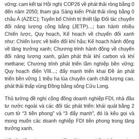
vững: cam kết tại Hội nghị COP26 về phát thải ròng bằng 0
đến năm 2050; tham gia Sáng kiến Phát thải ròng bằng 0
châu Á (AZEC); Tuyên bố Chính trị thiết lập Đối tác chuyển
đổi năng lượng công bằng (JETP)…; ban hành nhiều
Chiến lược, Quy hoạch, Kế hoạch về chuyển đổi xanh
như: Chiến lược về biến đổi khí hậu; Kế hoạch hành động
về tăng trưởng xanh; Chương trình hành động về chuyển
đổi năng lượng xanh, giảm phát thải khí carbon và khí
methane; Chương trình phát triển lâm nghiệp bền vững;
Quy hoạch điện VIII…; đẩy mạnh triển khai Đề án phát
triển bền vững 1 triệu ha lúa chuyên canh chất lượng cao,
Văn hóa
Giải trí
phát thải thấp vùng Đồng bằng sông Cửu Long.
Sân khấu - Điện ảnh
Nghệ sĩ
Thủ tướng đề nghị cộng đồng doanh nghiệp FDI, nhà đầu
Văn học
Thời trang
Âm nhạc
Sao Việt
tư nước ngoài và các đối tác phát triển: khái quát bằng 2
Di sản
cụm từ “3 tiên phong” và “3 đẩy mạnh”, đó là kêu gọi và
mong muốn các doanh nghiệp FDI tiên phong trong tăng
trưởng xanh.