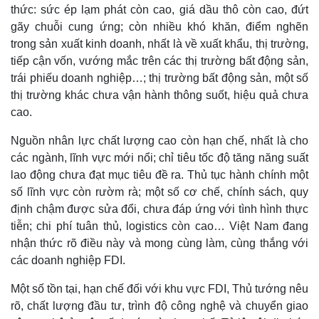
thức: sức ép lạm phát còn cao, giá dầu thô còn cao, đứt
gãy chuỗi cung ứng; còn nhiều khó khăn, điểm nghẽn
trong sản xuất kinh doanh, nhất là về xuất khẩu, thị trường,
tiếp cận vốn, vướng mắc trên các thị trường bất động sản,
trái phiếu doanh nghiệp…; thị trường bất động sản, một số
thị trường khác chưa vận hành thông suốt, hiệu quả chưa
cao.
Nguồn nhân lực chất lượng cao còn hạn chế, nhất là cho
các ngành, lĩnh vực mới nổi; chỉ tiêu tốc độ tăng năng suất
lao động chưa đạt mục tiêu đề ra. Thủ tục hành chính một
số lĩnh vực còn rườm rà; một số cơ chế, chính sách, quy
định chậm được sửa đổi, chưa đáp ứng với tình hình thực
tiễn; chi phí tuân thủ, logistics còn cao… Việt Nam đang
nhận thức rõ điều này và mong cùng làm, cùng thắng với
các doanh nghiệp FDI.
Doanh nghiệp
Công nghệ
Một số tồn tại, hạn chế đối với khu vực FDI, Thủ tướng nêu
Thông tin doanh nghiệp
Sành điệu
rõ, chất lượng đầu tư, trình độ công nghệ và chuyển giao
Doanh nghiệp 24h
Tin Công nghệ