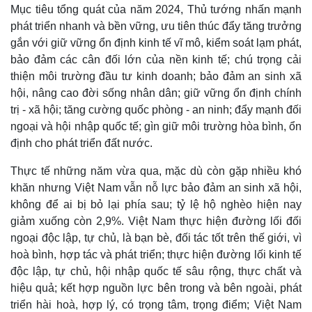
Mục tiêu tổng quát của năm 2024, Thủ tướng nhấn mạnh
phát triển nhanh và bền vững, ưu tiên thúc đẩy tăng trưởng
gắn với giữ vững ổn định kinh tế vĩ mô, kiểm soát lạm phát,
bảo đảm các cân đối lớn của nền kinh tế; chú trọng cải
thiện môi trường đầu tư kinh doanh; bảo đảm an sinh xã
hội, nâng cao đời sống nhân dân; giữ vững ổn định chính
trị - xã hội; tăng cường quốc phòng - an ninh; đẩy mạnh đối
ngoại và hội nhập quốc tế; gìn giữ môi trường hòa bình, ổn
định cho phát triển đất nước.
Thực tế những năm vừa qua, mặc dù còn gặp nhiều khó
khăn nhưng Việt Nam vẫn nỗ lực bảo đảm an sinh xã hội,
không để ai bị bỏ lại phía sau; tỷ lệ hộ nghèo hiện nay
giảm xuống còn 2,9%. Việt Nam thực hiện đường lối đối
ngoại độc lập, tự chủ, là bạn bè, đối tác tốt trên thế giới, vì
hoà bình, hợp tác và phát triển; thực hiện đường lối kinh tế
độc lập, tự chủ, hội nhập quốc tế sâu rộng, thực chất và
hiệu quả; kết hợp nguồn lực bên trong và bên ngoài, phát
triển hài hoà, hợp lý, có trọng tâm, trọng điểm; Việt Nam