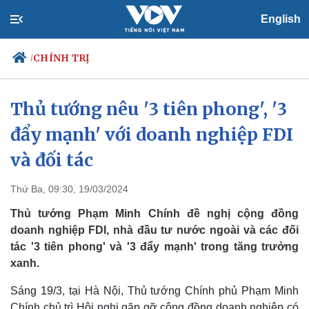
English
CHÍNH TRỊ
/
Thủ tướng nêu '3 tiên phong', '3
đẩy mạnh' với doanh nghiệp FDI
Chính trị
Xã hội
Đảng
Tin 24h
và đối tác
Tổ chức nhân sự
Dự báo thời tiết
Quốc hội
Giáo dục
Thứ Ba, 09:30, 19/03/2024
Nhận diện sự thật
Dấu ấn VOV
Việc làm
Thủ tướng Phạm Minh Chính đề nghị cộng đồng
Biển đảo
doanh nghiệp FDI, nhà đầu tư nước ngoài và các đối
tác '3 tiên phong' và '3 đẩy mạnh' trong tăng trưởng
xanh.
Sáng 19/3, tại Hà Nội, Thủ tướng Chính phủ Phạm Minh
Chính chủ trì Hội nghị gặp gỡ cộng đồng doanh nghiệp có