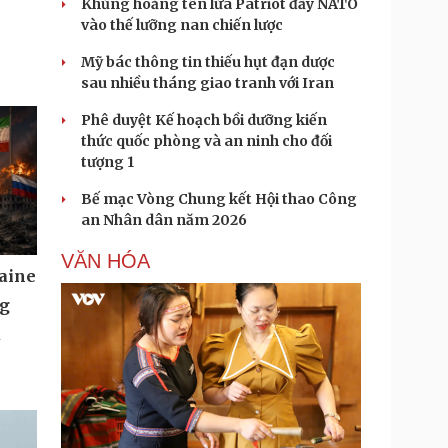
Khủng hoảng tên lửa Patriot đẩy NATO
vào thế lưỡng nan chiến lược
Mỹ bác thông tin thiếu hụt đạn dược
sau nhiều tháng giao tranh với Iran
Phê duyệt Kế hoạch bồi dưỡng kiến
thức quốc phòng và an ninh cho đối
tượng 1
Bế mạc Vòng Chung kết Hội thao Công
an Nhân dân năm 2026
VĂN HÓA
aine
ng
u