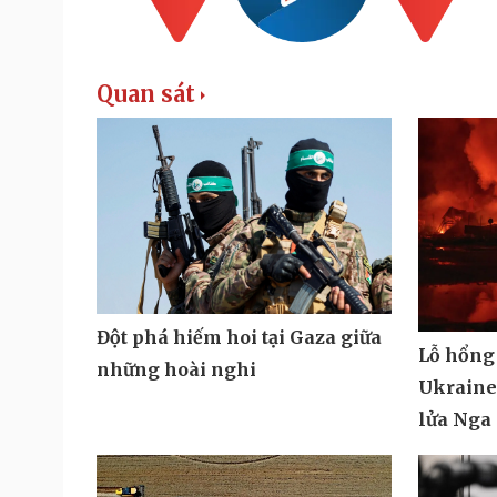
Quan sát
Đột phá hiếm hoi tại Gaza giữa
Lỗ hổng
những hoài nghi
Ukraine 
lửa Nga