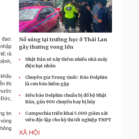
 đạo:
Nổ súng tại trường học ở Thái Lan
 nhập
gây thương vong lớn
ế; rà
Nhật Bản sẽ xây thêm nhiều nhà máy
 bệnh,
điện hạt nhân
 khẩu
Chuyên gia Trung Quốc: Bão Dolphin
ễn thị
là cơn bão hiếm gặp
 nước
Siêu bão Dolphin chuẩn bị đổ bộ Nhật
 Đức,
Bản, gần 900 chuyến bay bị hủy
Campuchia triển khai 5.000 giám sát
g tin
viên độc lập cho kỳ thi tốt nghiệp THPT
 vùng
không
XÃ HỘI