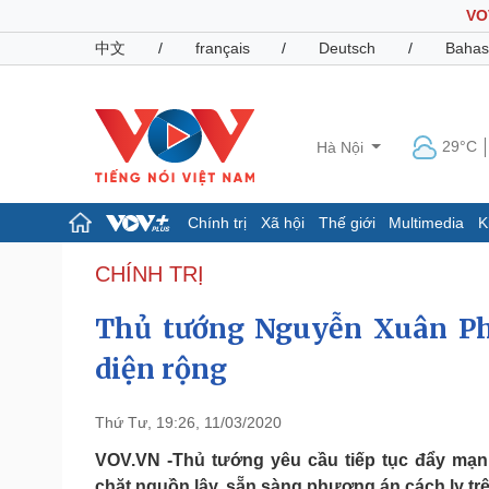
VO
中文
/
français
/
Deutsch
/
Bahas
29°C
Hà Nội
Chính trị
Xã hội
Thế giới
Multimedia
K
Chính trị
Xã hội
CHÍNH TRỊ
Đảng
Tin 24h
Thủ tướng Nguyễn Xuân Phú
Tổ chức nhân sự
Dự báo thời tiết
Quốc hội
Giáo dục
diện rộng
Nhận diện sự thật
Dấu ấn VOV
Việc làm
Biển đảo
Thứ Tư, 19:26, 11/03/2020
Pháp luật
Quân sự - Quốc phòng
VOV.VN -Thủ tướng yêu cầu tiếp tục đẩy mạnh
Vụ án
Vũ khí
chặt nguồn lây, sẵn sàng phương án cách ly trê