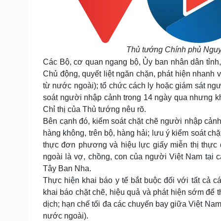
Thủ tướng Chính phủ Ngu
Các Bộ, cơ quan ngang bộ, Ủy ban nhân dân tỉnh,
Chủ động, quyết liệt ngăn chặn, phát hiện nhanh 
từ nước ngoài); tổ chức cách ly hoặc giám sát ng
soát người nhập cảnh trong 14 ngày qua nhưng khôn
Chỉ thị của Thủ tướng nêu rõ.
Bên cạnh đó, kiểm soát chặt chẽ người nhập cản
hàng không, trên bộ, hàng hải; lưu ý kiểm soát ch
thực đơn phương và hiệu lực giấy miễn thị thự
ngoài là vợ, chồng, con của người Việt Nam tại
Tây Ban Nha.
Thực hiện khai báo y tế bắt buộc đối với tất cả 
khai báo chặt chẽ, hiệu quả và phát hiện sớm để 
dịch; hạn chế tối đa các chuyến bay giữa Việt Na
nước ngoài).