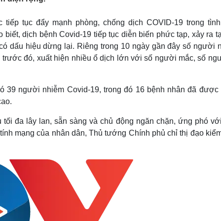
Lịch thi đấu bóng đá
Xe máy
Thế giới thể thao
Tư vấn
c tiếp tục đẩy mạnh phòng, chống dịch COVID-19 trong tình
eSports
V
 biết,
d
ịch bệnh Covid-19 tiếp tục diễn biến phức tạp, xảy ra t
Hậu trường
có dấu hiệu dừng lại. Riêng trong 10 ngày gần đây số người 
Văn hóa
Giải trí
D
rước đó, xuất hiện nhiều ổ dịch lớn với số người mắc, số ngư
Sân khấu - Điện ảnh
Nghệ sĩ
Văn học
Thời trang
Âm nhạc
Sao Việt
c
có 39 người nhiễm Covid-19, trong đó 16 bệnh nhân đã được
Di sản
cao.
 tối đa lây lan, sẵn sàng và chủ động ngăn chặn, ứng phó với
, tính mạng của nhân dân, Thủ tướng Chính phủ chỉ thị đạo
kiểm