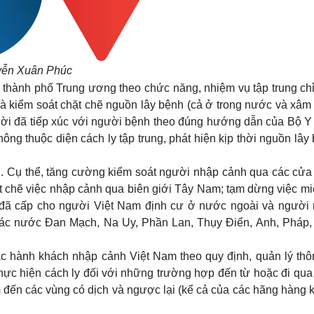
yễn Xuân Phúc
 thành phố Trung ương theo chức năng, nhiệm vụ tập trung chỉ
và kiểm soát chặt chẽ nguồn lây bệnh (cả ở trong nước và xâm
ười đã tiếp xúc với người bệnh theo đúng hướng dẫn của Bộ Y t
g thuộc diện cách ly tập trung, phát hiện kịp thời nguồn lây
h. Cụ thể, tăng cường kiểm soát người nhập cảnh qua các cửa
ặt chẽ việc nhập cảnh qua biên giới Tây Nam; tạm dừng việc mi
c đã cấp cho người Việt Nam định cư ở nước ngoài và người
 các nước Đan Mạch, Na Uy, Phần Lan, Thụy Điển, Anh, Pháp,
các hành khách nhập cảnh Việt Nam theo quy định, quản lý thôn
thực hiện cách ly đối với những trường hợp đến từ hoặc đi qua
m đến các vùng có dịch và ngược lại (kể cả của các hãng hàng 