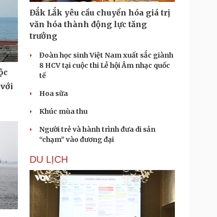
Đắk Lắk yêu cầu chuyển hóa giá trị
văn hóa thành động lực tăng
trưởng
Đoàn học sinh Việt Nam xuất sắc giành
8 HCV tại cuộc thi Lễ hội Âm nhạc quốc
ộc
tế
 với
Hoa sữa
Khúc mùa thu
Người trẻ và hành trình đưa di sản
“chạm” vào đương đại
DU LỊCH