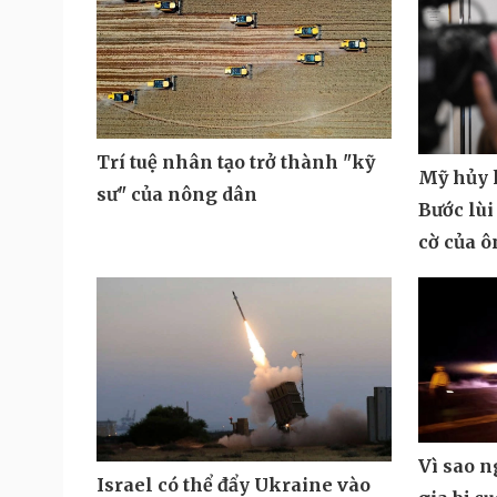
Trí tuệ nhân tạo trở thành "kỹ
Mỹ hủy k
sư" của nông dân
Bước lùi
cờ của 
Vì sao 
Israel có thể đẩy Ukraine vào