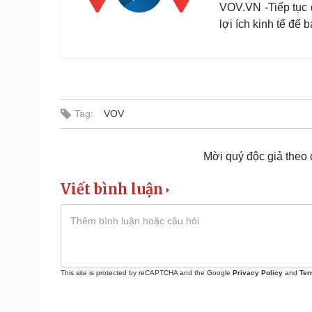
VOV.VN -Tiếp tục q
lợi ích kinh tế để
Tag:
VOV
Mời quý độc giả theo
Viết bình luận
This site is protected by reCAPTCHA and the Google
Privacy Policy
and
Ter