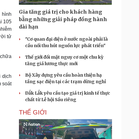
Doanh nghiệp 24h
Tin Công nghệ
Doanh nhân
Trải nghiệm
Gia tăng giá trị cho khách hàng
 hình
ì cộng đồng
Chuyển đổi số
bằng những giải pháp đồng hành
ại 105
dài hạn
nhiễm
u lịch
Podcast
ời tử
"Cơ quan đại diện ở nước ngoài phải là
Tư vấn
Câu chuyện thời sự
cầu nối thu hút nguồn lực phát triển"
Săn Tour
Đọc truyện đêm khuya
heck-in
Cửa sổ tình yêu
 chữa
Thế giới đối mặt nguy cơ một chu kỳ
Kể chuyện cho bé
tăng giá lương thực mới
Hạt giống tâm hồn
Bộ Xây dựng yêu cầu hoàn thiện hạ
 dịch
tầng sạc điện tại các trạm dừng nghỉ
 soát
Đắk Lắk yêu cầu tạo giá trị kinh tế thực
chất từ Lễ hội Sầu riêng
THẾ GIỚI