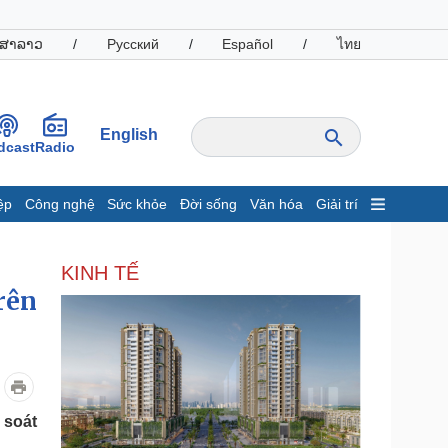
ສາລາວ
/
Русский
/
Español
/
ไทย
English
dcast
Radio
ệp
Công nghệ
Sức khỏe
Đời sống
Văn hóa
Giải trí
inh tế
Thị trường
KINH TẾ
ất động sản
Giá vàng
rên
hởi nghiệp
Tiêu dùng
Tỷ giá
Chứng khoán
Giá cà phê
oanh nghiệp
Công nghệ
 soát
hông tin doanh nghiệp
Sành điệu