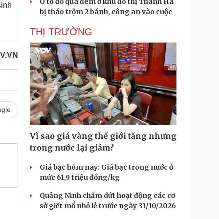
Ô tô đỗ qua đêm ở khu đô thị Thanh Hà
sinh
bị tháo trộm 2 bánh, công an vào cuộc
THỊ TRƯỜNG
V.VN
gle
Vì sao giá vàng thế giới tăng nhưng
trong nước lại giảm?
Giá bạc hôm nay: Giá bạc trong nước ở
mức 61,9 triệu đồng/kg
Quảng Ninh chấm dứt hoạt động các cơ
sở giết mổ nhỏ lẻ trước ngày 31/10/2026