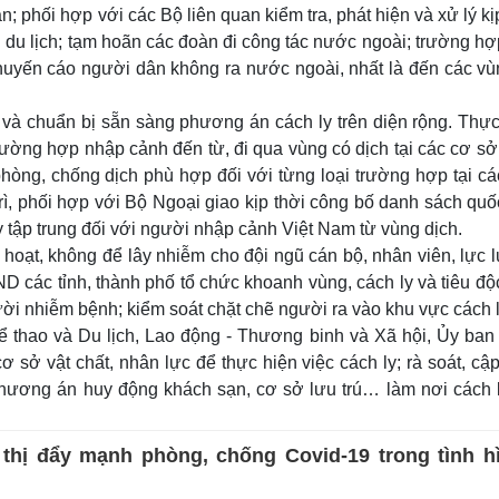
; phối hợp với các Bộ liên quan kiểm tra, phát hiện và xử lý kị
du lịch; tạm hoãn các đoàn đi công tác nước ngoài; trường hợ
huyến cáo người dân không ra nước ngoài, nhất là đến các vù
 và chuẩn bị sẵn sàng phương án cách ly trên diện rộng. Thực
trường hợp nhập cảnh đến từ, đi qua vùng có dịch tại các cơ s
phòng, chống dịch phù hợp đối với từng loại trường hợp tại cá
trì, phối hợp với Bộ Ngoại giao kịp thời công bố danh sách quố
y tập trung đối với người nhập cảnh Việt Nam từ vùng dịch.
hoạt, không để lây nhiễm cho đội ngũ cán bộ, nhân viên, lực 
BND các tỉnh, thành phố tổ chức khoanh vùng, cách ly và tiêu đ
ời nhiễm bệnh; kiểm soát chặt chẽ người ra vào khu vực cách l
ể thao và Du lịch, Lao động - Thương binh và Xã hội, Ủy ban
ơ sở vật chất, nhân lực để thực hiện việc cách ly; rà soát, cậ
phương án huy động khách sạn, cơ sở lưu trú… làm nơi cách l
thị đẩy mạnh phòng, chống Covid-19 trong tình h