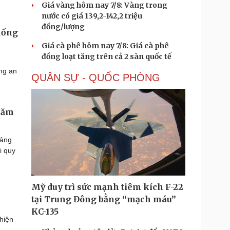
Giá vàng hôm nay 7/8: Vàng trong
nước có giá 139,2-142,2 triệu
đồng/lượng
hống
Giá cà phê hôm nay 7/8: Giá cà phê
đồng loạt tăng trên cả 2 sàn quốc tế
ng an
QUÂN SỰ - QUỐC PHÒNG
 năm
Đảng
i quy
Mỹ duy trì sức mạnh tiêm kích F-22
tại Trung Đông bằng “mạch máu”
KC-135
hiện