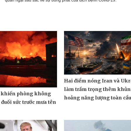
quan ngại sâu sắc về sự bùng phát của dịch bệnh Covid-19.
Hai điểm nóng Iran và Ukr
làm trầm trọng thêm khủ
 khiến phòng không
hoảng năng lượng toàn cầ
đuối sức trước mưa tên