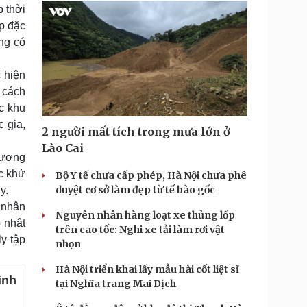
p thời
p đặc
ng có
 hiện
ở cách
c khu
c gia,
2 người mất tích trong mưa lớn ở
Lào Cai
lượng
ộc khử
Bộ Y tế chưa cấp phép, Hà Nội chưa phê
duyệt cơ sở làm đẹp từ tế bào gốc
y.
 nhân
Nguyên nhân hàng loạt xe thủng lốp
p nhật
trên cao tốc: Nghi xe tải làm rơi vật
y tập
nhọn
Hà Nội triển khai lấy mẫu hài cốt liệt sĩ
ình
tại Nghĩa trang Mai Dịch