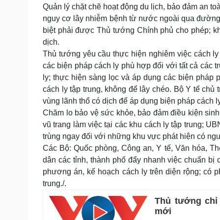
Quản lý chặt chẽ hoạt động du lịch, bảo đảm an toàn
nguy cơ lây nhiễm bệnh từ nước ngoài qua đường 
biệt phải được Thủ tướng Chính phủ cho phép; k
dịch.
Thủ tướng yêu cầu thực hiện nghiêm việc cách ly
các biện pháp cách ly phù hợp đối với tất cả các 
ly; thực hiện sàng lọc và áp dụng các biện pháp 
cách ly tập trung, không để lây chéo. Bộ Y tế chủ 
vùng lãnh thổ có dịch để áp dụng biện pháp cách l
Chăm lo bảo vệ sức khỏe, bảo đảm điều kiện sinh 
vũ trang làm việc tại các khu cách ly tập trung; U
trùng ngay đối với những khu vực phát hiện có ngư
Các Bộ: Quốc phòng, Công an, Y tế, Văn hóa, Th
dân các tỉnh, thành phố đẩy nhanh việc chuẩn bị c
phương án, kế hoạch cách ly trên diện rộng; có 
trung./.
Thủ tướng chỉ 
mới