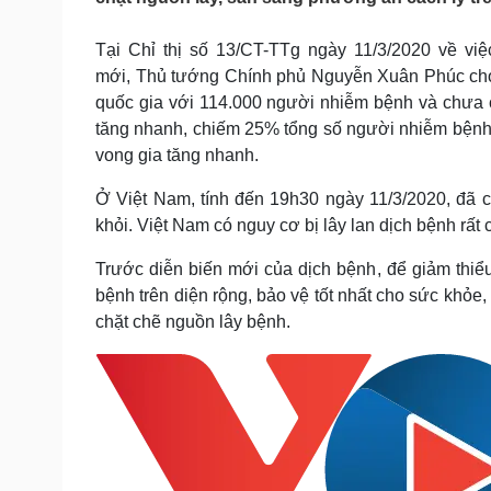
Tin nóng
Việt Nam
Tư vấn luật
Phân tích
Tại Chỉ thị số 13/CT-TTg ngày 11/3/2020 về việ
mới, Thủ tướng Chính phủ Nguyễn Xuân Phúc cho
quốc gia với 114.000 người nhiễm bệnh và chưa 
Sức khỏe
Đời sống
tăng nhanh, chiếm 25% tổng số người nhiễm bệnh t
Dinh dưỡng - món ngon
Nhà đẹp
vong gia tăng nhanh.
Cây thuốc
Blog
Sản phụ khoa
Tình yêu - Gia đình
Ở Việt Nam, tính đến 19h30 ngày 11/3/2020, đã 
Nhi khoa
khỏi.
Việt Nam có nguy cơ bị lây lan dịch bệnh rất 
Nam khoa
Làm đẹp - giảm cân
Trước diễn biến mới của dịch bệnh, để giảm thiểu
Phòng mạch online
bệnh trên diện rộng, bảo vệ tốt nhất cho sức khỏe
Ăn sạch sống khỏe
chặt chẽ nguồn lây bệnh.
Cải chính