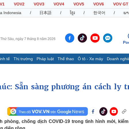
V1
VOV2
VOV3
VOV4
VOV5
VOV6
VOV GT
a Indonesia
/
日本語
/
ខ្មែរ
/
한국어
/
ພາ
Thứ Sáu, ngày 7 tháng 8 năm 2026
Po
inh tế
Thị trường
Pháp luật
Thể thao
Ô tô - Xe máy
Doanh nghi
Thế giới
Multimedia
K
Quan sát
Video
B
c: Sẵn sàng phương án cách ly t
Cuộc sống đó đây
Ảnh
K
Hồ sơ
E-Magazine
Infographic
Thể thao
Ô tô - Xe máy
D
 phòng, chống dịch COVID-19 trong tình hình mới, kiểm
Bóng đá
Ô tô
T
n diện rộng.