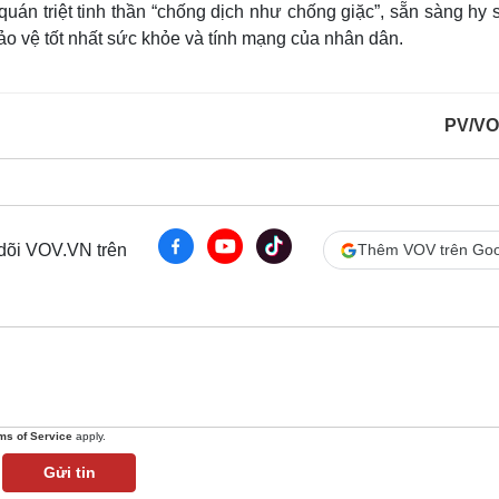
uán triệt tinh thần “chống dịch như chống giặc”, sẵn sàng hy 
 bảo vệ tốt nhất sức khỏe và tính mạng của nhân dân.
PV/VO
 dõi VOV.VN trên
Thêm VOV trên Goo
ms of Service
apply.
Gửi tin