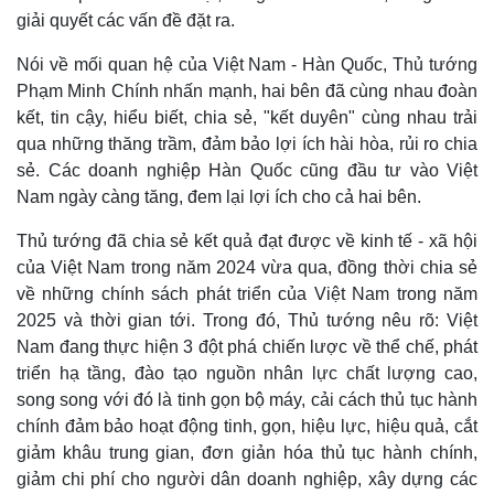
giải quyết các vấn đề đặt ra.
Nói về mối quan hệ của Việt Nam - Hàn Quốc, Thủ tướng
Phạm Minh Chính nhấn mạnh, hai bên đã cùng nhau đoàn
kết, tin cậy, hiểu biết, chia sẻ, "kết duyên" cùng nhau trải
qua những thăng trầm, đảm bảo lợi ích hài hòa, rủi ro chia
sẻ. Các doanh nghiệp Hàn Quốc cũng đầu tư vào Việt
Nam ngày càng tăng, đem lại lợi ích cho cả hai bên.
Thủ tướng đã chia sẻ kết quả đạt được về kinh tế - xã hội
Pháp luật
Quân sự - Quốc phòng
của Việt Nam trong năm 2024 vừa qua, đồng thời chia sẻ
Vụ án
Vũ khí
về những chính sách phát triển của Việt Nam trong năm
Tin nóng
Việt Nam
2025 và thời gian tới. Trong đó, Thủ tướng nêu rõ: Việt
Tư vấn luật
Phân tích
Nam đang thực hiện 3 đột phá chiến lược về thể chế, phát
triển hạ tầng, đào tạo nguồn nhân lực chất lượng cao,
song song với đó là tinh gọn bộ máy, cải cách thủ tục hành
chính đảm bảo hoạt động tinh, gọn, hiệu lực, hiệu quả, cắt
giảm khâu trung gian, đơn giản hóa thủ tục hành chính,
giảm chi phí cho người dân doanh nghiệp, xây dựng các