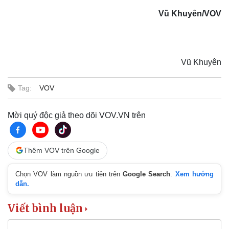
Vũ Khuyên/VOV
Vũ Khuyên
Tag:
VOV
Sức khỏe
Đời sống
Dinh dưỡng - món ngon
Nhà đẹp
Mời quý độc giả theo dõi VOV.VN trên
Cây thuốc
Blog
Sản phụ khoa
Tình yêu - Gia đình
Nhi khoa
Thêm VOV trên Google
Nam khoa
Làm đẹp - giảm cân
Chọn VOV làm nguồn ưu tiên trên
Google Search
.
Xem hướng
Phòng mạch online
dẫn.
Ăn sạch sống khỏe
Viết bình luận