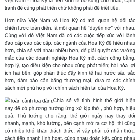
Việt Nam - Hoa Kỳ là nền kinh tế bổ sung cho nhau, cạnh
tranh để cùng phát triển chứ không phải để triệt tiêu.
Kinh tế
Thị trường
Hơn nữa Việt Nam và Hoa Kỳ có mối quan hệ đối tác
Bất động sản
Giá vàng
chiến lược toàn diện, là mối quan hệ "duyên nợ" với nhau.
Khởi nghiệp
Tiêu dùng
Cùng với đó Việt Nam đã có các cuộc tiếp xúc với lãnh
Tỷ giá
đạo cấp cao các cấp, các ngành của Hoa Kỳ để hiểu nhau
Chứng khoán
hơn, chia sẻ với nhau nhiều hơn, để giải quyết các vướng
Giá cà phê
mắc của các doanh nghiệp Hoa Kỳ một cách công bằng,
hợp lý, tạo điều kiện cho nhau cùng phát triển; hài hòa lợi
ích hai bên, góp phần thúc đẩy kinh tế hai nước sâu sắc
hơn, đảm bảo cân bằng thương mại, đưa ra các chính
sách mới phù hợp với chính sách hiện tại của Hoa Kỳ.
Chia sẻ về tình hình thế giới hiện
nay để có phương hướng ứng xử kịp thời, phù hợp, hiệu
quả, Thủ tướng cho rằng, thế giới ngày nay thay đổi
nhanh, mạnh, khó lường, bên cạnh mở ra cơ hội thì cũng
có nhiều khó khăn thách thức, vì vậy phải có nhận thức,
cách tiếp nhanh linh hoạt, cùng nhau đoàn kết, cùng nhau