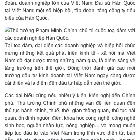
đoàn, doanh nghiệp lớn của Việt Nam; Đại sứ Hàn Quốc
tại Việt Nam; một số hiệp hội, tập đoàn, tổng công ty tiêu
biểu của Hàn Quốc.
Tại toạ đàm, đại diện các doanh nghiệp và hiệp hội chúc
mừng những kết quả phát triển kinh tế - xã hội mà Việt
Nam đã đạt được trong những năm qua, là điểm sáng về
tăng trưởng trên thế giới. Đồng thời đánh giá cao môi
trường đầu tư kinh doanh tại Việt Nam ngày càng được
cải thiện và là điểm đến đầu tư hấp dẫn trên thế giới.
Các đại biểu cũng nêu nhiều ý kiến, kiến nghị đến Chính
phủ, Thủ tướng Chính phủ những vấn đề liên quan đến
thủ tục hành chính, thuế, thời gian thông quan, thủ tục hải
Thế giới
Multimedia
quan, ổn định nguồn điện, khoa học công nghệ, công nghệ
Quan sát
Video
sinh học, nguồn nhân lực, nông nghiệp… và mong muốn
Cuộc sống đó đây
Ảnh
tiếp tục đầu tư vào Việt Nam trong lĩnh vực điện tử, bán
Hồ sơ
E-Magazine