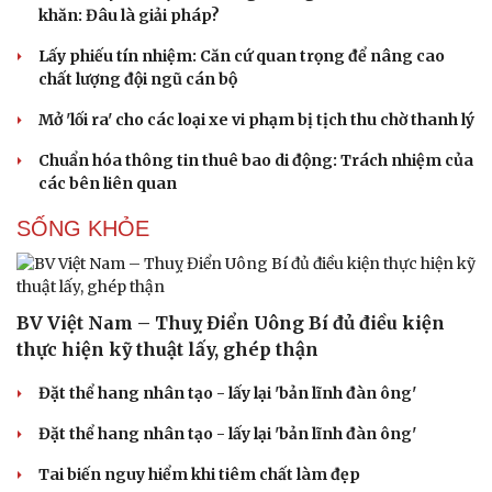
khăn: Đâu là giải pháp?
Lấy phiếu tín nhiệm: Căn cứ quan trọng để nâng cao
chất lượng đội ngũ cán bộ
Du lịch
Podcast
Mở 'lối ra' cho các loại xe vi phạm bị tịch thu chờ thanh lý
Tư vấn
Câu chuyện thời sự
Chuẩn hóa thông tin thuê bao di động: Trách nhiệm của
Săn Tour
Đọc truyện đêm khuya
các bên liên quan
check-in
Cửa sổ tình yêu
Kể chuyện cho bé
SỐNG KHỎE
Hạt giống tâm hồn
BV Việt Nam – Thuỵ Điển Uông Bí đủ điều kiện
thực hiện kỹ thuật lấy, ghép thận
Đặt thể hang nhân tạo - lấy lại 'bản lĩnh đàn ông'
Đặt thể hang nhân tạo - lấy lại 'bản lĩnh đàn ông'
Tai biến nguy hiểm khi tiêm chất làm đẹp