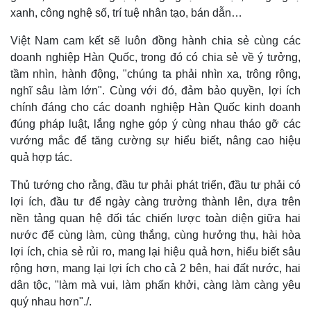
xanh, công nghệ số, trí tuệ nhân tạo, bán dẫn…
Doanh nghiệp
Công nghệ
Việt Nam cam kết sẽ luôn đồng hành chia sẻ cùng các
Thông tin doanh nghiệp
Sành điệu
doanh nghiệp Hàn Quốc, trong đó có chia sẻ về ý tưởng,
Doanh nghiệp 24h
Tin Công nghệ
tầm nhìn, hành động, "chúng ta phải nhìn xa, trông rộng,
Doanh nhân
Trải nghiệm
nghĩ sâu làm lớn". Cùng với đó, đảm bảo quyền, lợi ích
Vì cộng đồng
Chuyển đổi số
chính đáng cho các doanh nghiệp Hàn Quốc kinh doanh
đúng pháp luật, lắng nghe góp ý cùng nhau tháo gỡ các
vướng mắc để tăng cường sự hiểu biết, nâng cao hiệu
quả hợp tác.
Thủ tướng cho rằng, đầu tư phải phát triển, đầu tư phải có
lợi ích, đầu tư để ngày càng trưởng thành lên, dựa trên
nền tảng quan hệ đối tác chiến lược toàn diện giữa hai
nước để cùng làm, cùng thắng, cùng hưởng thụ, hài hòa
lợi ích, chia sẻ rủi ro, mang lại hiệu quả hơn, hiểu biết sâu
rộng hơn, mang lại lợi ích cho cả 2 bên, hai đất nước, hai
dân tộc, "làm mà vui, làm phấn khởi, càng làm càng yêu
quý nhau hơn"./.