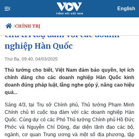
English
Thủ tướng Phạm Minh Chính
CHÍNH TRỊ
/
chủ trì toạ đàm với các doanh
nghiệp Hàn Quốc
Chính trị
Xã hội
Thứ Ba, 09:40, 04/03/2025
Đảng
Tin 24h
Thủ tướng cho biết, Việt Nam đảm bảo quyền, lợi ích
Tổ chức nhân sự
Dự báo thời tiết
chính đáng cho các doanh nghiệp Hàn Quốc kinh
Quốc hội
Giáo dục
doanh đúng pháp luật, lắng nghe góp ý, nâng cao hiệu
Nhận diện sự thật
Dấu ấn VOV
quả...
Việc làm
Biển đảo
Sáng 4/3, tại Trụ sở Chính phủ, Thủ tướng Phạm Minh
Chính chủ trì cuộc toạ đàm với các doanh nghiệp Hàn
Quốc. Cùng dự có các Phó Thủ tướng Chính phủ Hồ Đức
Phớc và Nguyễn Chí Dũng, đại diện lãnh đạo các bộ,
ngành, cơ quan Trung ương và một số địa phương, tập