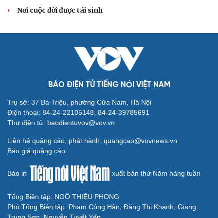
Nơi cuộc đời được tái sinh
BÁO ĐIỆN TỬ TIẾNG NÓI VIỆT NAM
Trụ sở: 37 Bà Triệu, phường Cửa Nam, Hà Nội
Điện thoại: 84-24-22105148, 84-24-39785691
Thư điện tử: baodientuvov@vov.vn
Cải chính
Liên hệ quảng cáo, phát hành: quangcao@vovnews.vn
Báo giá quảng cáo
Báo in
xuất bản thứ Năm hàng tuần
Tổng Biên tập: NGÔ THIỆU PHONG
Phó Tổng Biên tập: Phạm Công Hân, Đặng Thị Khanh, Giang
Trung Sơn, Nguyễn Tuyết Yến