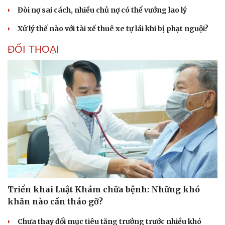
Văn học
Thời trang
Đòi nợ sai cách, nhiều chủ nợ có thể vướng lao lý
Âm nhạc
Sao Việt
Xử lý thế nào với tài xế thuê xe tự lái khi bị phạt nguội?
Di sản
ĐỐI THOẠI
Triển khai Luật Khám chữa bệnh: Những khó
khăn nào cần tháo gỡ?
Chưa thay đổi mục tiêu tăng trưởng trước nhiều khó