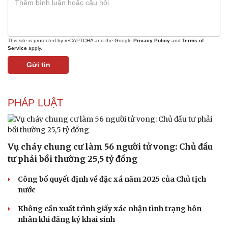
This site is protected by reCAPTCHA and the Google
Privacy Policy
and
Terms of
Service
apply.
Gửi tin
PHÁP LUẬT
Vụ cháy chung cư làm 56 người tử vong: Chủ đầu
tư phải bồi thường 25,5 tỷ đồng
Công bố quyết định về đặc xá năm 2025 của Chủ tịch
nước
Không cần xuất trình giấy xác nhận tình trạng hôn
Văn hóa
Giải trí
nhân khi đăng ký khai sinh
Sân khấu - Điện ảnh
Nghệ sĩ