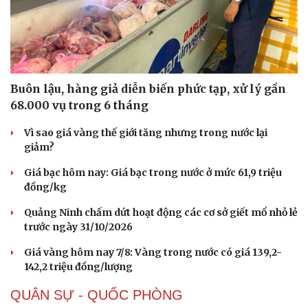
Doanh nhân
Trải nghiệm
Vì cộng đồng
Chuyển đổi số
Buôn lậu, hàng giả diễn biến phức tạp, xử lý gần
68.000 vụ trong 6 tháng
Vì sao giá vàng thế giới tăng nhưng trong nước lại
giảm?
Giá bạc hôm nay: Giá bạc trong nước ở mức 61,9 triệu
đồng/kg
Quảng Ninh chấm dứt hoạt động các cơ sở giết mổ nhỏ lẻ
trước ngày 31/10/2026
Giá vàng hôm nay 7/8: Vàng trong nước có giá 139,2-
142,2 triệu đồng/lượng
QUÂN SỰ - QUỐC PHÒNG