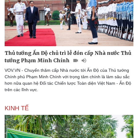
Pháp luật
Quân sự - Quốc phòng
Thủ tướng Ấn Độ chủ trì lễ đón cấp Nhà nước Thủ
Vụ án
Vũ khí
tướng Phạm Minh Chính
Tin nóng
Việt Nam
Tư vấn luật
Phân tích
VOV.VN - Chuyến thăm cấp Nhà nước tới Ấn Độ của Thủ tướng
Chính phủ Phạm Minh Chính với trọng tâm chính là làm sâu sắc
hơn nữa quan hệ Đối tác Chiến lược Toàn diện Việt Nam - Ấn Độ
trên các lĩnh vực.
KINH TẾ