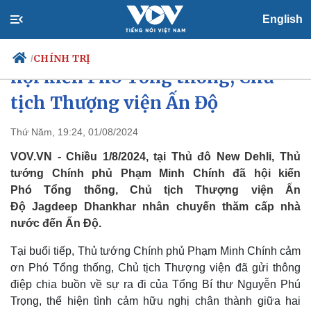
English
Thủ tướng Phạm Minh Chính
CHÍNH TRỊ
/
hội kiến Phó Tổng thống, Chủ
tịch Thượng viện Ấn Độ
Chính trị
Xã hội
Thứ Năm, 19:24, 01/08/2024
Đảng
Tin 24h
VOV.VN - Chiều 1/8/2024, tại Thủ đô New Dehli, Thủ
Tổ chức nhân sự
Dự báo thời tiết
tướng Chính phủ Phạm Minh Chính đã hội kiến
Quốc hội
Giáo dục
Phó Tổng thống, Chủ tịch Thượng viện Ấn
Nhận diện sự thật
Dấu ấn VOV
Độ Jagdeep Dhankhar nhân chuyến thăm cấp nhà
Việc làm
Biển đảo
nước đến Ấn Độ.
Tại buổi tiếp, Thủ tướng Chính phủ Phạm Minh Chính cảm
ơn Phó Tổng thống, Chủ tịch Thượng viện đã gửi thông
điệp chia buồn về sự ra đi của Tổng Bí thư Nguyễn Phú
Trọng, thể hiện tình cảm hữu nghị chân thành giữa hai