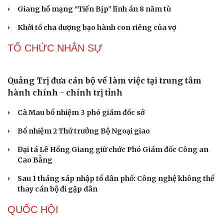
Trung Quốc đưa vào hoạt động cơ sở điện toán AI lớn
nhất thế giới
Meta bị buộc bồi thường 567 triệu USD vì gây hại cho trẻ
em
ChatGPT miễn phí được “cởi trói”, OpenAI thêm loạt
tính năng AI mới
Những nơi không nên đặt router Wi-Fi nếu muốn
Internet luôn ổn định
PHÁP LUẬT
Vua Quạt, Khánh Sky và Hồ Văn Khoa bị khởi tố
Án tử hình cho tội mua bán trái phép chất ma túy
Tuyên án chung thân người mẹ sát hại con ruột để trục
lợi tiền bảo hiểm
Giang hồ mạng “Tiến Bịp” lĩnh án 8 năm tù