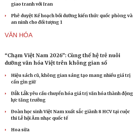
giao tranh với Iran
Phê duyệt Kế hoạch bồi dưỡng kiến thức quốc phòng và
Sức khỏe
Đời sống
an ninh cho đối tượng 1
Dinh dưỡng - món ngon
Nhà đẹp
Cây thuốc
Blog
VĂN HÓA
Sản phụ khoa
Tình yêu - Gia đình
Nhi khoa
Nam khoa
Làm đẹp - giảm cân
Phòng mạch online
Ăn sạch sống khỏe
“Chạm Việt Nam 2026”: Cùng thế hệ trẻ nuôi
dưỡng văn hóa Việt trên không gian số