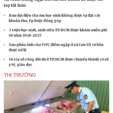
trợ tốt hơn
Ban đại diện cha mẹ học sinh không được tự đặt các
khoản thu, ép buộc đóng góp
3 triệu học sinh, sinh viên TP.HCM được khám miễn phí
từ năm 2026-2027
Sau phản ánh của VOV, điểm ngập ở xã Lưu Vệ cơ bản
được xử lý
56 trụ sở công dôi dư ở TP.HCM được chuyển thành cơ sở
y tế, giáo dục
THỊ TRƯỜNG
Doanh nghiệp
Công nghệ
Thông tin doanh nghiệp
Sành điệu
Doanh nghiệp 24h
Tin Công nghệ