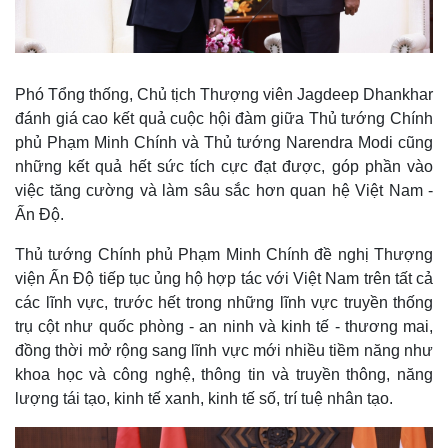
Phó Tổng thống, Chủ tịch Thượng viên Jagdeep Dhankhar
đánh giá cao kết quả cuộc hội đàm giữa Thủ tướng Chính
phủ Phạm Minh Chính và Thủ tướng Narendra Modi cũng
những kết quả hết sức tích cực đạt được, góp phần vào
việc tăng cường và làm sâu sắc hơn quan hệ Việt Nam -
Ấn Độ.
Thủ tướng Chính phủ Phạm Minh Chính đề nghị Thượng
viện Ấn Độ tiếp tục ủng hộ hợp tác với Việt Nam trên tất cả
các lĩnh vực, trước hết trong những lĩnh vực truyền thống
trụ cột như quốc phòng - an ninh và kinh tế - thương mai,
Thế giới
Multimedia
đồng thời mở rộng sang lĩnh vực mới nhiều tiềm năng như
khoa học và công nghệ, thông tin và truyền thông, năng
Quan sát
Video
Cuộc sống đó đây
Ảnh
lượng tái tạo, kinh tế xanh, kinh tế số, trí tuệ nhân tạo.
Hồ sơ
E-Magazine
Infographic