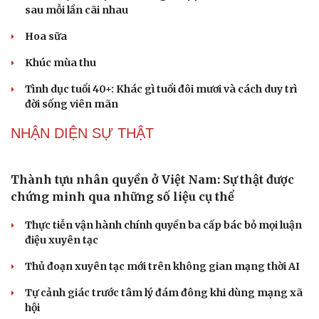
Giảm thủ tục và điều kiện phải đi kèm các công cụ
Kể chuyện cho bé
Hạt giống tâm hồn
quản lý thay thế đủ mạnh
ĐBQH: Trong y tế nếu chỉ mua sắm, nhận máy móc thì
chưa gọi là làm chủ công nghệ
Quốc hội bàn sửa 4 luật liên quan lĩnh vực khoa học công
nghệ
Nghị quyết 66: Tư duy làm luật chuyển từ quản lý sang
kiến tạo phát triển
Không để quá trình đô thị hóa Bắc Ninh làm đứt gãy
không gian văn hóa Kinh Bắc
PODCAST
Dấu hiệu tiền mãn kinh sớm phụ nữ cần biết
Tôi bất lực khi vợ luôn mang chuyện ở rể ra làm "vũ khí"
sau mỗi lần cãi nhau