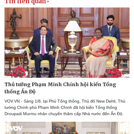
Tin liên quan
Kinh tế
Thị trường
Bất động sản
Giá vàng
Khởi nghiệp
Tiêu dùng
Tỷ giá
Chứng khoán
Giá cà phê
Thủ tướng Phạm Minh Chính hội kiến Tổng
thống Ấn Độ
VOV.VN - Sáng 1/8, tại Phủ Tổng thống, Thủ đô New Dehli, Thủ
tướng Chính phủ Phạm Minh Chính đã hội kiến Tổng thống
Droupadi Murmu nhân chuyến thăm cấp Nhà nước đến Ấn Độ.