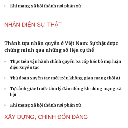
Hoa sữa
Khúc mùa thu
Tình dục tuổi 40+: Khác gì tuổi đôi mươi và cách duy trì
đời sống viên mãn
NHẬN DIỆN SỰ THẬT
Thành tựu nhân quyền ở Việt Nam: Sự thật được
chứng minh qua những số liệu cụ thể
Thực tiễn vận hành chính quyền ba cấp bác bỏ mọi luận
điệu xuyên tạc
Thủ đoạn xuyên tạc mới trên không gian mạng thời AI
Tự cảnh giác trước tâm lý đám đông khi dùng mạng xã
hội