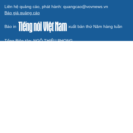
chưa gọi là làm chủ công nghệ
Quốc hội bàn sửa 4 luật liên quan lĩnh vực khoa học công
nghệ
Nghị quyết 66: Tư duy làm luật chuyển từ quản lý sang
kiến tạo phát triển
Không để quá trình đô thị hóa Bắc Ninh làm đứt gãy
không gian văn hóa Kinh Bắc
BÁO ĐIỆN TỬ TIẾNG NÓI VIỆT NAM
Trụ sở: 37 Bà Triệu, phường Cửa Nam, Hà Nội
Điện thoại: 84-24-22105148, 84-24-39785691
Thư điện tử: baodientuvov@vov.vn