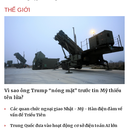
THẾ GIỚI
Thể thao
Ô tô - Xe máy
Bóng đá
Ô tô
Lịch thi đấu bóng đá
Xe máy
Vì sao ông Trump “nóng mặt” trước tin Mỹ thiếu
Thế giới thể thao
Tư vấn
tên lửa?
eSports
Hậu trường
Các quan chức ngoại giao Nhật - Mỹ - Hàn điện đàm về
vấn đề Triều Tiên
Trung Quốc đưa vào hoạt động cơ sở điện toán AI lớn