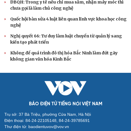
Điểm mới đột phá trong Chỉ thị số 07 về thực
hành tư tưởng, phong cách Hồ Chí Minh
Đảng ủy các cơ quan Đảng Trung ương xây dựng phần
mềm đánh giá cán bộ theo KPI
Đồng chí Trần Cẩm Tú: Bộ chỉ số đánh giá công việc
phải đo được kết quả thực chất
Bộ Chính trị: Giải thể hội quần chúng hoạt động kém
hiệu quả, không đúng tôn chỉ
Quy định số 207: Siết trách nhiệm đảng viên khi sử dụng
mạng xã hội
QUỐC HỘI
Giảm thủ tục và điều kiện phải đi kèm các công cụ
quản lý thay thế đủ mạnh
ĐBQH: Trong y tế nếu chỉ mua sắm, nhận máy móc thì