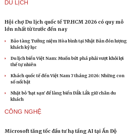
Hiệu sách cũ, không gian sáng tạo mang nhiều giá trị
cần gìn giữ
Đắk Lắk yêu cầu chuyển hóa giá trị văn hóa thành động
lực tăng trưởng
Đoàn học sinh Việt Nam xuất sắc giành 8 HCV tại cuộc
thi Lễ hội Âm nhạc quốc tế
Hoa sữa
DU LỊCH