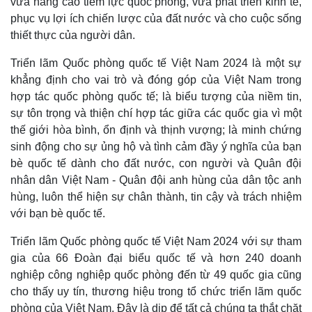
vừa nâng cao tiềm lực quốc phòng, vừa phát triển kinh tế,
phục vụ lợi ích chiến lược của đất nước và cho cuộc sống
thiết thực của người dân.
Triển lãm Quốc phòng quốc tế Việt Nam 2024 là một sự
khẳng định cho vai trò và đóng góp của Việt Nam trong
hợp tác quốc phòng quốc tế; là biểu tượng của niềm tin,
sự tôn trọng và thiện chí hợp tác giữa các quốc gia vì một
thế giới hòa bình, ổn định và thịnh vượng; là minh chứng
sinh động cho sự ủng hộ và tình cảm đầy ý nghĩa của bạn
Thể thao
Ô tô - Xe máy
bè quốc tế dành cho đất nước, con người và Quân đội
Bóng đá
Ô tô
nhân dân Việt Nam - Quân đội anh hùng của dân tộc anh
Lịch thi đấu bóng đá
Xe máy
hùng, luôn thể hiện sự chân thành, tin cậy và trách nhiệm
Thế giới thể thao
Tư vấn
với bạn bè quốc tế.
eSports
Hậu trường
Triển lãm Quốc phòng quốc tế Việt Nam 2024 với sự tham
gia của 66 Đoàn đại biểu quốc tế và hơn 240 doanh
nghiệp công nghiệp quốc phòng đến từ 49 quốc gia cũng
cho thấy uy tín, thương hiệu trong tổ chức triển lãm quốc
phòng của Việt Nam. Đây là dịp để tất cả chúng ta thắt chặt