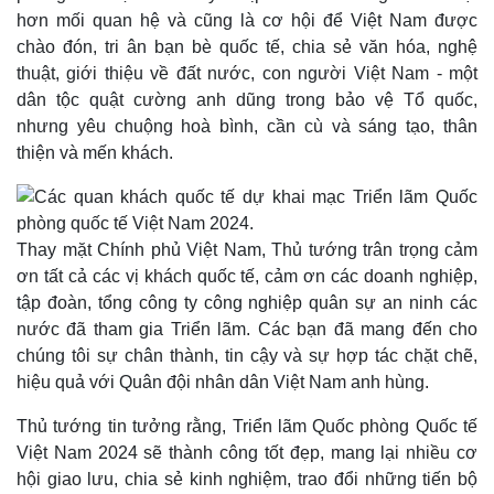
hơn mối quan hệ và cũng là cơ hội để Việt Nam được
chào đón, tri ân bạn bè quốc tế, chia sẻ văn hóa, nghệ
thuật, giới thiệu về đất nước, con người Việt Nam - một
dân tộc quật cường anh dũng trong bảo vệ Tổ quốc,
nhưng yêu chuộng hoà bình, cần cù và sáng tạo, thân
thiện và mến khách.
Thay mặt Chính phủ Việt Nam, Thủ tướng trân trọng cảm
ơn tất cả các vị khách quốc tế, cảm ơn các doanh nghiệp,
tập đoàn, tổng công ty công nghiệp quân sự an ninh các
nước đã tham gia Triển lãm. Các bạn đã mang đến cho
chúng tôi sự chân thành, tin cậy và sự hợp tác chặt chẽ,
hiệu quả với Quân đội nhân dân Việt Nam anh hùng.
Doanh nghiệp
Công nghệ
Thông tin doanh nghiệp
Sành điệu
Thủ tướng tin tưởng rằng, Triển lãm Quốc phòng Quốc tế
Doanh nghiệp 24h
Tin Công nghệ
Việt Nam 2024 sẽ thành công tốt đẹp, mang lại nhiều cơ
Doanh nhân
Trải nghiệm
hội giao lưu, chia sẻ kinh nghiệm, trao đổi những tiến bộ
Vì cộng đồng
Chuyển đổi số