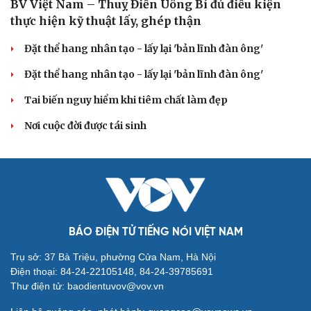
BV Việt Nam – Thuỵ Điển Uông Bí đủ điều kiện
thực hiện kỹ thuật lấy, ghép thận
Đặt thể hang nhân tạo - lấy lại 'bản lĩnh đàn ông'
Đặt thể hang nhân tạo - lấy lại 'bản lĩnh đàn ông'
Tai biến nguy hiểm khi tiêm chất làm đẹp
Nơi cuộc đời được tái sinh
BÁO ĐIỆN TỬ TIẾNG NÓI VIỆT NAM
Trụ sở: 37 Bà Triệu, phường Cửa Nam, Hà Nội
Điện thoại: 84-24-22105148, 84-24-39785691
Thư điện tử: baodientuvov@vov.vn