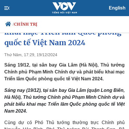
English
Thủ tướng Phạm Minh Chính
CHÍNH TRỊ
/
khai mạc Triển lãm Quốc phòng
quốc tế Việt Nam 2024
Chính trị
Xã hội
Thứ Năm, 17:29, 19/12/2024
Đảng
Tin 24h
Sáng 19/12, tại sân bay Gia Lâm (Hà Nội), Thủ tướng
Tổ chức nhân sự
Dự báo thời tiết
Chính phủ Phạm Minh Chính dự và phát biểu khai mạc
Quốc hội
Giáo dục
Triển lãm Quốc phòng quốc tế Việt Nam 2024.
Nhận diện sự thật
Dấu ấn VOV
Việc làm
Sáng nay (19/12), tại sân bay Gia Lâm (quận Long Biên,
Biển đảo
Hà Nội), Thủ tướng Chính phủ Phạm Minh Chính dự và
phát biểu khai mạc Triển lãm Quốc phòng quốc tế Việt
Nam 2024.
Cùng dự có Phó Thủ tướng thường trực Chính phủ