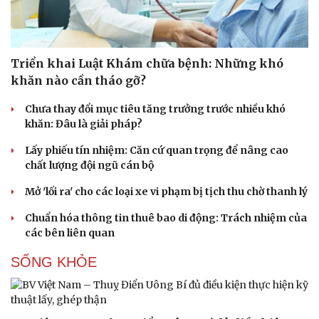
Triển khai Luật Khám chữa bệnh: Những khó
khăn nào cần tháo gỡ?
Chưa thay đổi mục tiêu tăng trưởng trước nhiều khó
khăn: Đâu là giải pháp?
Lấy phiếu tín nhiệm: Căn cứ quan trọng để nâng cao
chất lượng đội ngũ cán bộ
Mở 'lối ra' cho các loại xe vi phạm bị tịch thu chờ thanh lý
Chuẩn hóa thông tin thuê bao di động: Trách nhiệm của
Du lịch
Podcast
các bên liên quan
Tư vấn
Câu chuyện thời sự
SỐNG KHỎE
Săn Tour
Đọc truyện đêm khuya
check-in
Cửa sổ tình yêu
Kể chuyện cho bé
Hạt giống tâm hồn