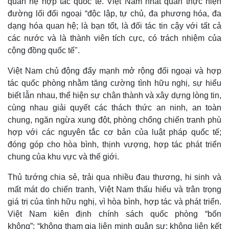
quan hệ hợp tác quốc tế. Việt Nam nhất quán thực hiện
Kinh tế
Thị trường
đường lối đối ngoại “độc lập, tự chủ, đa phương hóa, đa
Bất động sản
Giá vàng
dạng hóa quan hệ; là bạn tốt, là đối tác tin cậy với tất cả
Khởi nghiệp
Tiêu dùng
Tỷ giá
các nước và là thành viên tích cực, có trách nhiệm của
Chứng khoán
cộng đồng quốc tế".
Giá cà phê
Việt Nam chủ động đẩy mạnh mở rộng đối ngoại và hợp
tác quốc phòng nhằm tăng cường tình hữu nghị, sự hiểu
biết lẫn nhau, thể hiện sự chân thành và xây dựng lòng tin,
cùng nhau giải quyết các thách thức an ninh, an toàn
chung, ngăn ngừa xung đột, phòng chống chiến tranh phù
hợp với các nguyên tắc cơ bản của luật pháp quốc tế;
đóng góp cho hòa bình, thịnh vượng, hợp tác phát triển
chung của khu vực và thế giới.
Thủ tướng chia sẻ, trải qua nhiều đau thương, hi sinh và
mất mát do chiến tranh, Việt Nam thấu hiểu và trân trọng
giá trị của tình hữu nghị, vì hòa bình, hợp tác và phát triển.
Việt Nam kiên định chính sách quốc phòng “bốn
không”: “không tham gia liên minh quân sự; không liên kết