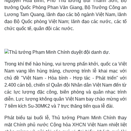
Nguyễn Hòa Bình, Phó Thủ tướng Bùi Thanh Sơn, Bộ
trưởng Quốc Phòng Phan Văn Giang, Bộ Trưởng Công an
Lương Tam Quang, lãnh đạo các bộ ngành Việt Nam, lãnh
đạo Bộ Quốc phòng Việt Nam; lãnh đạo các nước, các tổ
chức quốc tế, quân đội các nước.
Trong khí thế hào hùng, vui tương phấn khởi, quốc ca Việt
Nam vang lên hùng tráng, chương trình lễ khai mạc với
chủ đề "Việt Nam - Hòa bình - Hợp tác - Phát triển" với
2.400 cán bộ, chiến sĩ Quân đội Nhân dân Việt Nam đến từ
các lực lượng đặc công, biên phòng và quân nhạc trình
diễn. Lực lượng không quân Việt Nam bay chào mừng với
Thế giới
Multimedia
7 tiêm kích Su-30MK2 và 7 trực thăng tiến qua lễ đài.
Quan sát
Video
Cuộc sống đó đây
Ảnh
Phát biểu tại buổi lễ, Thủ tướng Phạm Minh Chính thay
Hồ sơ
E-Magazine
mặt Chính phủ nước Cộng hòa XHCN Việt Nam nhiệt liệt
Infographic