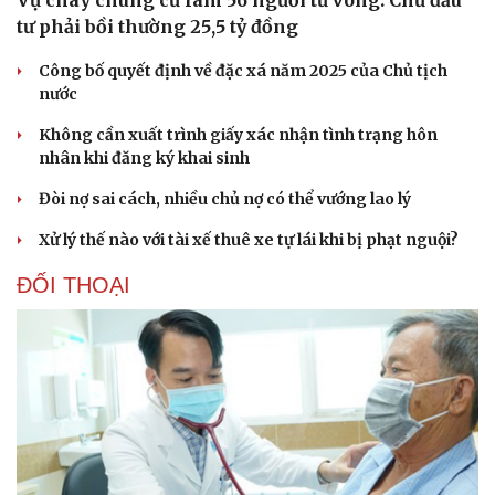
tư phải bồi thường 25,5 tỷ đồng
Công bố quyết định về đặc xá năm 2025 của Chủ tịch
nước
Không cần xuất trình giấy xác nhận tình trạng hôn
nhân khi đăng ký khai sinh
Đòi nợ sai cách, nhiều chủ nợ có thể vướng lao lý
Văn hóa
Giải trí
Xử lý thế nào với tài xế thuê xe tự lái khi bị phạt nguội?
Sân khấu - Điện ảnh
Nghệ sĩ
ĐỐI THOẠI
Văn học
Thời trang
Âm nhạc
Sao Việt
Di sản