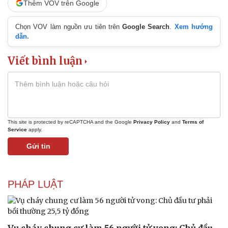
Thêm VOV trên Google
Sức khỏe
Đời sống
Dinh dưỡng - món ngon
Nhà đẹp
Chọn VOV làm nguồn ưu tiên trên
Google Search
.
Xem hướng
Cây thuốc
Blog
dẫn.
Sản phụ khoa
Tình yêu - Gia đình
Nhi khoa
Viết bình luận
Nam khoa
Làm đẹp - giảm cân
Phòng mạch online
Ăn sạch sống khỏe
This site is protected by reCAPTCHA and the Google
Privacy Policy
and
Terms of
Service
apply.
Gửi tin
PHÁP LUẬT
Vụ cháy chung cư làm 56 người tử vong: Chủ đầu