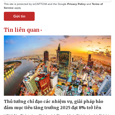
This site is protected by reCAPTCHA and the Google
Privacy Policy
and
Terms of
Tư vấn luật
Phân tích
Service
apply.
Gửi tin
Tin liên quan
Thủ tướng chỉ đạo các nhiệm vụ, giải pháp bảo
đảm mục tiêu tăng trưởng 2025 đạt 8% trở lên