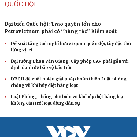
Khi mạng xã hội thành nơi phán xử
XÂY DỰNG, CHỈNH ĐỐN ĐẢNG
Đối ngoại linh hoạt dựa trên nền tảng chính trị
vững chắc
Điểm mới đột phá trong Chỉ thị số 07 về thực hành tư
tưởng, phong cách Hồ Chí Minh
Đảng ủy các cơ quan Đảng Trung ương xây dựng phần
mềm đánh giá cán bộ theo KPI
Đồng chí Trần Cẩm Tú: Bộ chỉ số đánh giá công việc
phải đo được kết quả thực chất
Bộ Chính trị: Giải thể hội quần chúng hoạt động kém
hiệu quả, không đúng tôn chỉ
QUỐC HỘI