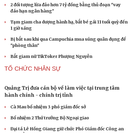
Các nhà khoa học Nhật Bản phát hiện dấu hiệu
của “hạt ma” trong vũ trụ
Vì sao các hãng từ bỏ pin tháo rời trên điện thoại?
Microsoft tăng tốc đầu tư hạ tầng AI tại Ấn Độ
Trung Quốc đưa vào hoạt động cơ sở điện toán AI lớn
nhất thế giới
Meta bị buộc bồi thường 567 triệu USD vì gây hại cho trẻ
em
PHÁP LUẬT
Biên phòng Quảng Trị ngăn chặn vận chuyển
hơn 210 kg vật liệu nổ
2 đối tượng lừa đảo hơn 7 tỷ đồng bằng thủ đoạn "vay