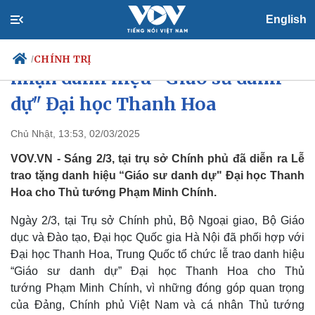
English
Thủ tướng Phạm Minh Chính
CHÍNH TRỊ
/
nhận danh hiệu “Giáo sư danh
dự" Đại học Thanh Hoa
Chính trị
Xã hội
Chủ Nhật, 13:53, 02/03/2025
Đảng
Tin 24h
VOV.VN - Sáng 2/3, tại trụ sở Chính phủ đã diễn ra Lễ
Tổ chức nhân sự
Dự báo thời tiết
trao tặng danh hiệu “Giáo sư danh dự" Đại học Thanh
Quốc hội
Giáo dục
Hoa cho Thủ tướng Phạm Minh Chính.
Nhận diện sự thật
Dấu ấn VOV
Việc làm
Ngày 2/3, tại Trụ sở Chính phủ, Bộ Ngoại giao, Bộ Giáo
Biển đảo
dục và Đào tạo, Đại học Quốc gia Hà Nội đã phối hợp với
Đại học Thanh Hoa, Trung Quốc tổ chức lễ trao danh hiệu
“Giáo sư danh dự” Đại học Thanh Hoa cho Thủ
tướng Phạm Minh Chính, vì những đóng góp quan trọng
của Đảng, Chính phủ Việt Nam và cá nhân Thủ tướng