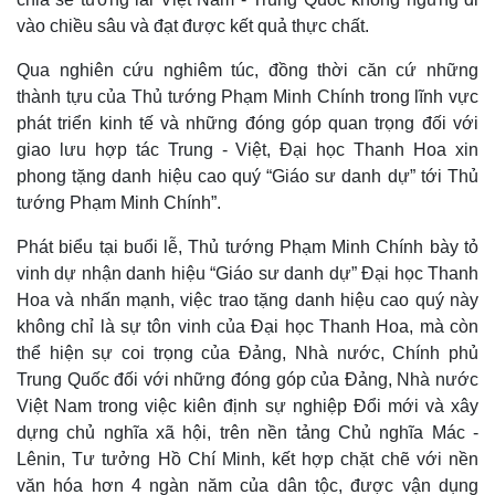
Quan sát
Video
vào chiều sâu và đạt được kết quả thực chất.
Cuộc sống đó đây
Ảnh
Hồ sơ
E-Magazine
Qua nghiên cứu nghiêm túc, đồng thời căn cứ những
Infographic
thành tựu của Thủ tướng Phạm Minh Chính trong lĩnh vực
phát triển kinh tế và những đóng góp quan trọng đối với
giao lưu hợp tác Trung - Việt, Đại học Thanh Hoa xin
phong tặng danh hiệu cao quý “Giáo sư danh dự” tới Thủ
tướng Phạm Minh Chính”.
Phát biểu tại buổi lễ, Thủ tướng Phạm Minh Chính bày tỏ
vinh dự nhận danh hiệu “Giáo sư danh dự” Đại học Thanh
Hoa và nhấn mạnh, việc trao tặng danh hiệu cao quý này
không chỉ là sự tôn vinh của Đại học Thanh Hoa, mà còn
thể hiện sự coi trọng của Đảng, Nhà nước, Chính phủ
Trung Quốc đối với những đóng góp của Đảng, Nhà nước
Việt Nam trong việc kiên định sự nghiệp Đổi mới và xây
dựng chủ nghĩa xã hội, trên nền tảng Chủ nghĩa Mác -
Lênin, Tư tưởng Hồ Chí Minh, kết hợp chặt chẽ với nền
văn hóa hơn 4 ngàn năm của dân tộc, được vận dụng