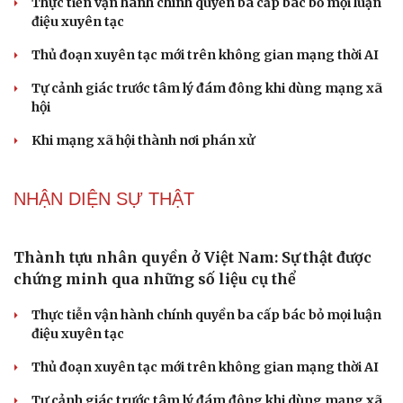
PODCAST
Truyện ngắn: "Bờ sông gió thổi" (Phần đầu)
Chính sách giáo dục phải được đo bằng sự tiến bộ, hạnh
phúc của học sinh
Bác sĩ cảnh báo phim người lớn, rượu bia đang âm thầm
bào mòn "bản lĩnh đàn ông"
Cái giá đắt của việc tiêm silicon làm to "cậu nhỏ"
Dấu hiệu tiền mãn kinh sớm phụ nữ cần biết
NHẬN DIỆN SỰ THẬT
Cải chính
Thành tựu nhân quyền ở Việt Nam: Sự thật được
chứng minh qua những số liệu cụ thể
Thực tiễn vận hành chính quyền ba cấp bác bỏ mọi luận