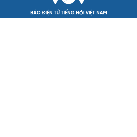
Đại biểu Quốc hội: Trao quyền lớn cho
Petrovietnam phải có “hàng rào” kiểm soát
Đề xuất tăng tuổi nghỉ hưu sĩ quan quân đội, tùy đặc thù
từng vị trí
Đại tướng Phan Văn Giang: Cấp phép UAV phải gắn với
định danh để bảo vệ bầu trời
ĐBQH đề xuất nhiều giải pháp hoàn thiện Luật phòng
chống vũ khí hủy diệt hàng loạt
Luật Phòng, chống phổ biến vũ khí hủy diệt hàng loạt
không cản trở hoạt động dân sự