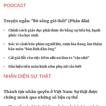
Sau 1 tháng sáp nhập tổ dân phố: Công nghệ không thể
thay cán bộ đi gặp dân
QUỐC HỘI
Đại biểu Quốc hội: Trao quyền lớn cho
Petrovietnam phải có “hàng rào” kiểm soát
Đề xuất tăng tuổi nghỉ hưu sĩ quan quân đội, tùy đặc thù
từng vị trí
Đại tướng Phan Văn Giang: Cấp phép UAV phải gắn với
định danh để bảo vệ bầu trời
ĐBQH đề xuất nhiều giải pháp hoàn thiện Luật phòng
chống vũ khí hủy diệt hàng loạt
Luật Phòng, chống phổ biến vũ khí hủy diệt hàng loạt
không cản trở hoạt động dân sự