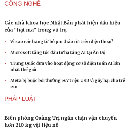
Âm nhạc
Sao Việt
Khi bảo tàng đưa hiện vật bước ra khỏi tủ kính trò
Di sản
chuyện cùng công chúng
DU LỊCH
Những hương vị đưa TP.HCM thành thiên đường
ẩm thực đường phố hàng đầu thế giới
Nối đà tăng trưởng, du lịch Vĩnh Long hấp dẫn khách
quốc tế
Công nghiệp giải trí "chắp cánh" cho điểm đến du lịch
Gia Lai
Hội chợ Du lịch quốc tế TP.HCM 2026 có quy mô lớn nhất
từ trước đến nay
Bảo tàng Tưởng niệm Hòa bình tại Nhật Bản đón lượng
khách kỷ lục
CÔNG NGHỆ