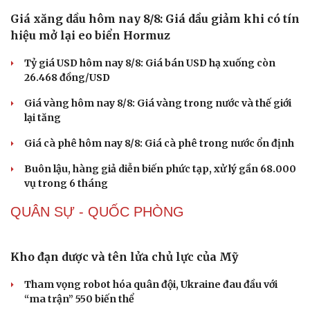
Sức khỏe
Đời sống
Dinh dưỡng - món ngon
Nhà đẹp
Cây thuốc
Blog
Sản phụ khoa
Tình yêu - Gia đình
Nhi khoa
Nam khoa
Làm đẹp - giảm cân
Giá xăng dầu hôm nay 8/8: Giá dầu giảm khi có tín
Phòng mạch online
hiệu mở lại eo biển Hormuz
Ăn sạch sống khỏe
Tỷ giá USD hôm nay 8/8: Giá bán USD hạ xuống còn
26.468 đồng/USD
Giá vàng hôm nay 8/8: Giá vàng trong nước và thế giới
lại tăng
Giá cà phê hôm nay 8/8: Giá cà phê trong nước ổn định