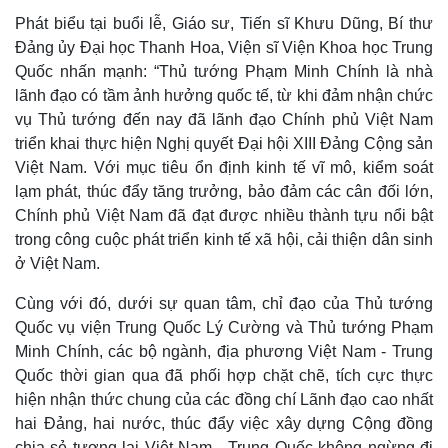
Phát biểu tại buổi lễ, Giáo sư, Tiến sĩ Khưu Dũng, Bí thư
Đảng ủy Đại học Thanh Hoa, Viện sĩ Viện Khoa học Trung
Quốc nhấn mạnh: “Thủ tướng Phạm Minh Chính là nhà
lãnh đạo có tầm ảnh hưởng quốc tế, từ khi đảm nhận chức
vụ Thủ tướng đến nay đã lãnh đạo Chính phủ Việt Nam
triển khai thực hiện Nghị quyết Đại hội XIII Đảng Cộng sản
Việt Nam. Với mục tiêu ổn định kinh tế vĩ mô, kiểm soát
lạm phát, thúc đẩy tăng trưởng, bảo đảm các cân đối lớn,
Chính phủ Việt Nam đã đạt được nhiều thành tựu nổi bật
trong công cuộc phát triển kinh tế xã hội, cải thiện dân sinh
ở Việt Nam.
Cùng với đó, dưới sự quan tâm, chỉ đạo của Thủ tướng
Quốc vụ viện Trung Quốc Lý Cường và Thủ tướng Phạm
Minh Chính, các bộ ngành, địa phương Việt Nam - Trung
Quốc thời gian qua đã phối hợp chặt chẽ, tích cực thực
hiện nhận thức chung của các đồng chí Lãnh đạo cao nhất
hai Đảng, hai nước, thúc đẩy việc xây dựng Cộng đồng
Thế giới
Multimedia
chia sẻ tương lai Việt Nam - Trung Quốc không ngừng đi