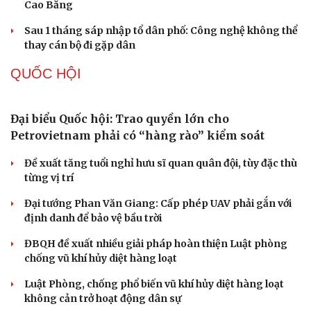
đáo hạn ngân hàng"
Tạm giam cha dượng hành hạ, bắt bé gái 11 tuổi quỳ đến
1 giờ sáng
Bị bắt sau khi qua Campuchia mua súng quân dụng để
Du lịch
Podcast
"phòng thân"
Tư vấn
Câu chuyện thời sự
Bắt giam nữ TikToker Phượng Nguyễn
Săn Tour
Đọc truyện đêm khuya
check-in
Cửa sổ tình yêu
TỔ CHỨC NHÂN SỰ
Kể chuyện cho bé
Hạt giống tâm hồn
Quảng Trị đưa cán bộ về làm việc tại trung tâm
hành chính - chính trị tỉnh
Cà Mau bổ nhiệm 3 phó giám đốc sở
Bổ nhiệm 2 Thứ trưởng Bộ Ngoại giao
Đại tá Lê Hồng Giang giữ chức Phó Giám đốc Công an
Cao Bằng