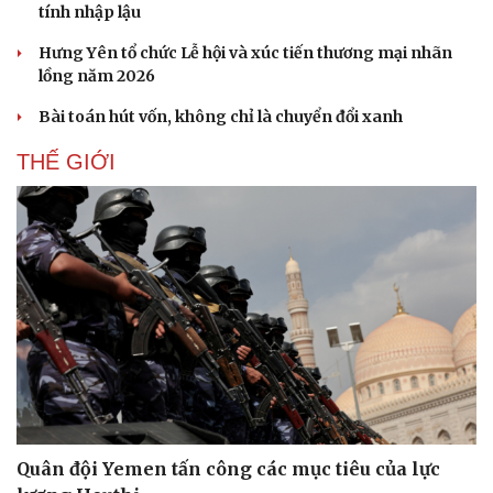
tính nhập lậu
Hưng Yên tổ chức Lễ hội và xúc tiến thương mại nhãn
lồng năm 2026
Bài toán hút vốn, không chỉ là chuyển đổi xanh
THẾ GIỚI
Doanh nghiệp
Công nghệ
Thông tin doanh nghiệp
Sành điệu
Doanh nghiệp 24h
Tin Công nghệ
Doanh nhân
Trải nghiệm
Quân đội Yemen tấn công các mục tiêu của lực
Vì cộng đồng
Chuyển đổi số