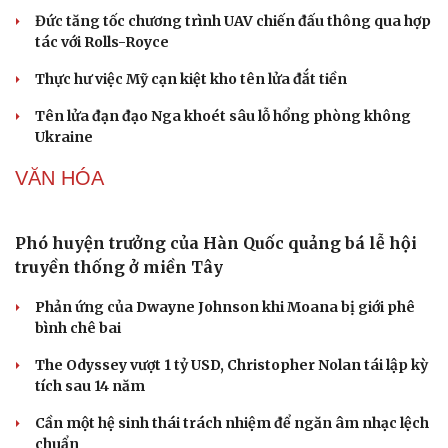
Buôn lậu, hàng giả diễn biến phức tạp, xử lý gần 68.000
vụ trong 6 tháng
QUÂN SỰ - QUỐC PHÒNG
Kho đạn dược và tên lửa chủ lực của Mỹ
Tham vọng robot hóa quân đội, Ukraine đau đầu với
“ma trận” 550 biến thể