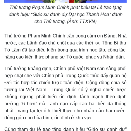
Thủ tướng Phạm Minh Chính phát biểu tại Lễ trao tặng
danh hiệu "Giáo sư danh dự Đại học Thanh Hoa" dành
cho Thủ tướng. (Ảnh: TTXVN)
Thủ tướng Phạm Minh Chính trân trọng cảm ơn Đảng, Nhà
nước, các Lãnh đạo chủ chốt qua các thời kỳ, Tổng Bí thư
Tô Lâm đã tạo điều kiện trong quá trình học tập, công tác,
Kinh tế
Thị trường
nâng cao kiến thức phụng sự Tổ quốc, phục vụ Nhân dân.
Bất động sản
Giá vàng
Khởi nghiệp
Tiêu dùng
Thủ tướng khẳng định, Chính phủ Việt Nam sẵn sàng phối
Tỷ giá
hợp chặt chẽ với Chính phủ Trung Quốc thúc đẩy quan hệ
Chứng khoán
Đối tác hợp tác chiến lược toàn diện, Cộng đồng chia sẻ
Giá cà phê
tương lai Việt Nam - Trung Quốc có ý nghĩa chiến lược
không ngừng phát triển ổn định, lành mạnh theo định
hướng “6 hơn” mà Lãnh đạo cấp cao hai bên đã thống
nhất; mang lại lợi ích thiết thực cho nhân dân hai nước,
đóng góp cho hòa bình, ổn định ở khu vực.
Cùng tham dự lễ trao tặng danh hiệu “Giáo sư danh dự”