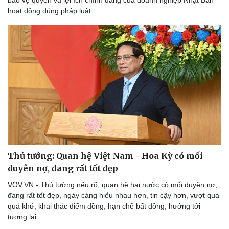
bảo vệ quyền và lợi ích chính đáng của doanh nghiệp Nhật Bản
hoạt động đúng pháp luật.
Thể thao
Ô tô - Xe máy
Bóng đá
Ô tô
Lịch thi đấu bóng đá
Xe máy
Thế giới thể thao
Tư vấn
eSports
Hậu trường
Thủ tướng: Quan hệ Việt Nam - Hoa Kỳ có mối
duyên nợ, đang rất tốt đẹp
VOV.VN - Thủ tướng nêu rõ, quan hệ hai nước có mối duyên nợ,
đang rất tốt đẹp, ngày càng hiểu nhau hơn, tin cậy hơn, vượt qua
quá khứ, khai thác điểm đồng, hạn chế bất đồng, hướng tới
tương lai.