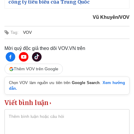
công ty tiêu biểu của Trung Quốc
Vũ Khuyên/VOV
Tag:
VOV
Mời quý độc giả theo dõi VOV.VN trên
Thêm VOV trên Google
Chọn VOV làm nguồn ưu tiên trên
Google Search
.
Xem hướng
dẫn.
Viết bình luận
Pháp luật
Quân sự - Quốc phòng
Vụ án
Vũ khí
Tin nóng
Việt Nam