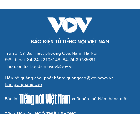
Bước phát triển trong bảo vệ nền tảng tư tưởng
của Đảng
Cô giáo trẻ lấy sự tiến bộ của học sinh làm thước đo thực
hành Chỉ thị 07
Đối ngoại linh hoạt dựa trên nền tảng chính trị vững
chắc
Điểm mới đột phá trong Chỉ thị số 07 về thực hành tư
tưởng, phong cách Hồ Chí Minh
Đảng ủy các cơ quan Đảng Trung ương xây dựng phần
mềm đánh giá cán bộ theo KPI
QUỐC HỘI
ĐBQH: Bầu hòa giải viên, chỉ 1/4 số hộ đồng thuận
là quá hình thức