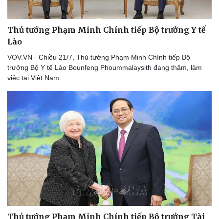
Thủ tướng Phạm Minh Chính tiếp Bộ trưởng Y tế
Lào
VOV.VN - Chiều 21/7, Thủ tướng Phạm Minh Chính tiếp Bộ
trưởng Bộ Y tế Lào Bounfeng Phoummalaysith đang thăm, làm
việc tại Việt Nam.
Pháp luật
Quân sự - Quốc phòng
Vụ án
Vũ khí
Tin nóng
Việt Nam
Tư vấn luật
Phân tích
Thủ tướng Phạm Minh Chính tiếp Bộ trưởng Tài