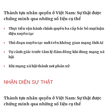
ĐBQH: Bầu hòa giải viên, chỉ 1/4 số hộ đồng thuận
là quá hình thức
Quốc hội Việt Nam dành phút mặc niệm Chủ tịch Quốc
hội Lào Saysomphone Phomvihane
Gỡ "điểm nghẽn", kiến tạo nguồn cầu cho xuất bản
Cho ngân hàng quản lý tài sản bảo đảm trái phiếu: Cần
ngăn "mua bia kèm lạc"
Đại biểu Quốc hội: Trao quyền lớn cho Petrovietnam
phải có “hàng rào” kiểm soát
PODCAST
Chồng ghen tuông vô cớ từ khi tôi đi làm giúp
việc, hôn nhân đứng bên bờ vực