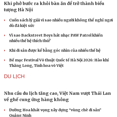
QUÂN SỰ - QUỐC PHÒNG
Ukraine tung quân bài giá rẻ FP-7x, “chia lửa”
cho lá chắn Patriot
Thủy lôi 1.500 USD suýt đánh chìm tàu chiến Mỹ, gây
thiệt hại 90 triệu USD
Hải quân Mỹ đặt cược vào 19 tàu ngầm Virginia mang