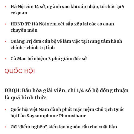
Sai lầm nhiều người mắc khi sử dụng máy giặt
Giá thu cũ iPhone tăng, Apple muốn người dùng lên đời
Các nhà khoa học Nhật Bản phát hiện dấu hiệu của “hạt
ma” trong vũ trụ
Vì sao các hãng từ bỏ pin tháo rời trên điện thoại?
Microsoft tăng tốc đầu tư hạ tầng AI tại Ấn Độ
PHÁP LUẬT
Bắt giữ đối tượng mua bán trái phép gần 3 tạ pháo
hoa nổ
Triển khai "sổ đỏ" trên VNeID: Người dân được lợi gì?
“Gần dân nhất” để xây dựng phong trào toàn dân bảo
vệ an ninh Tổ quốc
Nóng 24h ngày 10/8: Sắp xét xử cựu thứ trưởng Nguyễn