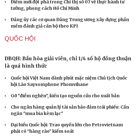
Khi mạng xã hội thành nơi phán xử
NHẬN DIỆN SỰ THẬT
Thành tựu nhân quyền ở Việt Nam: Sự thật được
chứng minh qua những số liệu cụ thể
Thực tiễn vận hành chính quyền ba cấp bác bỏ mọi luận
điệu xuyên tạc
Thủ đoạn xuyên tạc mới trên không gian mạng thời AI
Tự cảnh giác trước tâm lý đám đông khi dùng mạng xã
hội
Khi mạng xã hội thành nơi phán xử
XÂY DỰNG, CHỈNH ĐỐN ĐẢNG