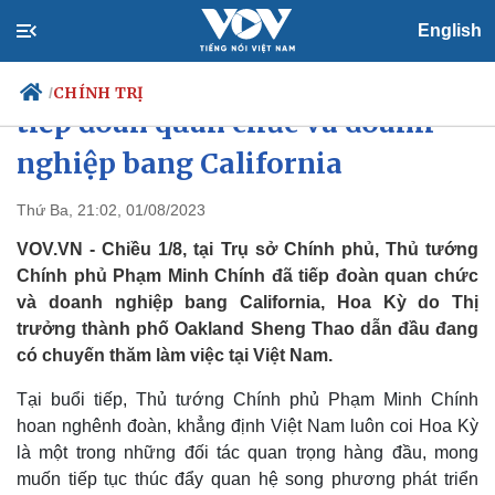
English
Thủ tướng Phạm Minh Chính
CHÍNH TRỊ
/
tiếp đoàn quan chức và doanh
nghiệp bang California
Chính trị
Xã hội
Thứ Ba, 21:02, 01/08/2023
Đảng
Tin 24h
VOV.VN - Chiều 1/8, tại Trụ sở Chính phủ, Thủ tướng
Tổ chức nhân sự
Dự báo thời tiết
Chính phủ Phạm Minh Chính đã tiếp đoàn quan chức
Quốc hội
Giáo dục
và doanh nghiệp bang California, Hoa Kỳ do Thị
Nhận diện sự thật
Dấu ấn VOV
trưởng thành phố Oakland Sheng Thao dẫn đầu đang
Việc làm
Biển đảo
có chuyến thăm làm việc tại Việt Nam.
Tại buổi tiếp, Thủ tướng Chính phủ Phạm Minh Chính
hoan nghênh đoàn, khẳng định Việt Nam luôn coi Hoa Kỳ
là một trong những đối tác quan trọng hàng đầu, mong
muốn tiếp tục thúc đẩy quan hệ song phương phát triển