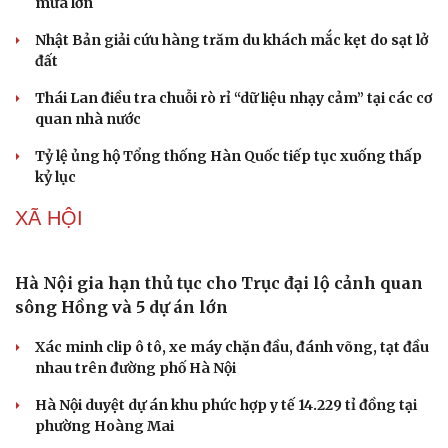
mưa lớn
Nhật Bản giải cứu hàng trăm du khách mắc kẹt do sạt lở
Doanh nghiệp
Công nghệ
đất
Thông tin doanh nghiệp
Sành điệu
Thái Lan điều tra chuỗi rò rỉ “dữ liệu nhạy cảm” tại các cơ
Doanh nghiệp 24h
Tin Công nghệ
quan nhà nước
Doanh nhân
Trải nghiệm
Vì cộng đồng
Chuyển đổi số
Tỷ lệ ủng hộ Tổng thống Hàn Quốc tiếp tục xuống thấp
kỷ lục
XÃ HỘI