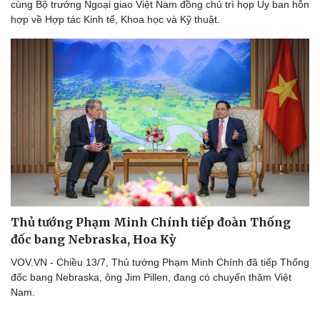
cùng Bộ trưởng Ngoại giao Việt Nam đồng chủ trì họp Ủy ban hỗn
hợp về Hợp tác Kinh tế, Khoa học và Kỹ thuật.
Thủ tướng Phạm Minh Chính tiếp đoàn Thống
đốc bang Nebraska, Hoa Kỳ
Thể thao
Ô tô - Xe máy
Bóng đá
Ô tô
VOV.VN - Chiều 13/7, Thủ tướng Phạm Minh Chính đã tiếp Thống
Lịch thi đấu bóng đá
Xe máy
đốc bang Nebraska, ông Jim Pillen, đang có chuyến thăm Việt
Thế giới thể thao
Tư vấn
Nam.
eSports