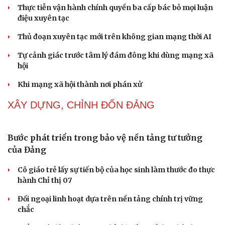
Về tuổi xế chiều tôi có nên đi bước nữa hay không?
Truyện ngắn: "Bờ sông gió thổi" (Phần cuối)
Phụ nữ nên quan tâm đến sức khỏe tình dục tuổi mãn
kinh như thế nào?
Phong slư - “thư tình” bằng dân ca của người Tày
NHẬN DIỆN SỰ THẬT
Thành tựu nhân quyền ở Việt Nam: Sự thật được
Cải chính
chứng minh qua những số liệu cụ thể
Thực tiễn vận hành chính quyền ba cấp bác bỏ mọi luận
điệu xuyên tạc
Thủ đoạn xuyên tạc mới trên không gian mạng thời AI
Tự cảnh giác trước tâm lý đám đông khi dùng mạng xã
hội