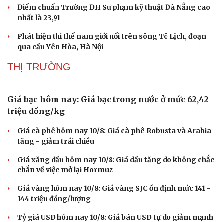
Hà Nội gia hạn thủ tục cho Trục đại lộ cảnh quan
sông Hồng và 5 dự án lớn
Xác minh clip ô tô, xe máy chặn đầu, đánh võng, tạt đầu
nhau trên đường phố Hà Nội
Hà Nội duyệt dự án khu phức hợp y tế 14.229 tỉ đồng tại
phường Hoàng Mai
Điểm chuẩn Trường ĐH Sư phạm kỹ thuật Đà Nẵng cao
nhất là 23,91
Phát hiện thi thể nam giới nổi trên sông Tô Lịch, đoạn
qua cầu Yên Hòa, Hà Nội
THỊ TRƯỜNG