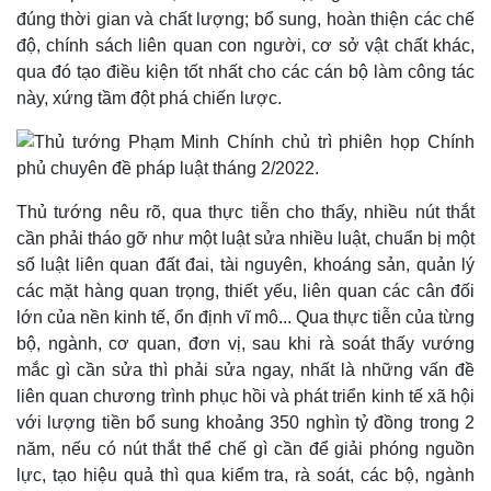
đúng thời gian và chất lượng; bổ sung, hoàn thiện các chế
độ, chính sách liên quan con người, cơ sở vật chất khác,
qua đó tạo điều kiện tốt nhất cho các cán bộ làm công tác
này, xứng tầm đột phá chiến lược.
Kinh tế
Thị trường
Thủ tướng nêu rõ, qua thực tiễn cho thấy, nhiều nút thắt
Bất động sản
Giá vàng
cần phải tháo gỡ như một luật sửa nhiều luật, chuẩn bị một
Khởi nghiệp
Tiêu dùng
Tỷ giá
số luật liên quan đất đai, tài nguyên, khoáng sản, quản lý
Chứng khoán
các mặt hàng quan trọng, thiết yếu, liên quan các cân đối
Giá cà phê
lớn của nền kinh tế, ổn định vĩ mô... Qua thực tiễn của từng
bộ, ngành, cơ quan, đơn vị, sau khi rà soát thấy vướng
mắc gì cần sửa thì phải sửa ngay, nhất là những vấn đề
liên quan chương trình phục hồi và phát triển kinh tế xã hội
với lượng tiền bổ sung khoảng 350 nghìn tỷ đồng trong 2
năm, nếu có nút thắt thể chế gì cần để giải phóng nguồn
lực, tạo hiệu quả thì qua kiểm tra, rà soát, các bộ, ngành