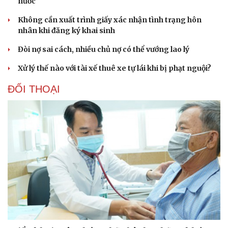
nước
Không cần xuất trình giấy xác nhận tình trạng hôn
nhân khi đăng ký khai sinh
Sức khỏe
Đời sống
Đòi nợ sai cách, nhiều chủ nợ có thể vướng lao lý
Dinh dưỡng - món ngon
Nhà đẹp
Cây thuốc
Blog
Xử lý thế nào với tài xế thuê xe tự lái khi bị phạt nguội?
Sản phụ khoa
Tình yêu - Gia đình
Nhi khoa
ĐỐI THOẠI
Nam khoa
Làm đẹp - giảm cân
Phòng mạch online
Ăn sạch sống khỏe