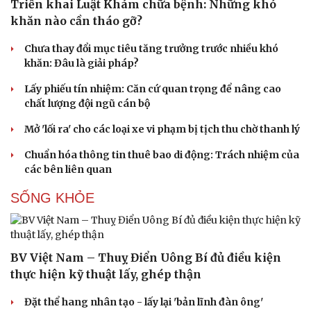
Triển khai Luật Khám chữa bệnh: Những khó
khăn nào cần tháo gỡ?
Chưa thay đổi mục tiêu tăng trưởng trước nhiều khó
khăn: Đâu là giải pháp?
Văn hóa
Giải trí
Lấy phiếu tín nhiệm: Căn cứ quan trọng để nâng cao
chất lượng đội ngũ cán bộ
Sân khấu - Điện ảnh
Nghệ sĩ
Văn học
Thời trang
Mở 'lối ra' cho các loại xe vi phạm bị tịch thu chờ thanh lý
Âm nhạc
Sao Việt
Di sản
Chuẩn hóa thông tin thuê bao di động: Trách nhiệm của
các bên liên quan
SỐNG KHỎE
BV Việt Nam – Thuỵ Điển Uông Bí đủ điều kiện
thực hiện kỹ thuật lấy, ghép thận
Đặt thể hang nhân tạo - lấy lại 'bản lĩnh đàn ông'