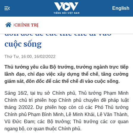
English
Thủ tướng: Tăng cường kiểm tra,
CHÍNH TRỊ
/
đôn đốc để các thể chế đi vào
cuộc sống
Chính trị
Xã hội
Thứ Tư, 16:00, 16/02/2022
Đảng
Tin 24h
Thủ tướng yêu cầu Bộ trưởng, trưởng ngành trực tiếp
Tổ chức nhân sự
Dự báo thời tiết
lãnh đạo, chỉ đạo việc xây dựng thể chế, tăng cường
Quốc hội
Giáo dục
giám sát, đôn đốc để các thể chế đi vào cuộc sống.
Nhận diện sự thật
Dấu ấn VOV
Việc làm
Sáng 16/2, tại trụ sở Chính phủ, Thủ tướng Phạm Minh
Biển đảo
Chính chủ trì phiên họp Chính phủ chuyên đề pháp luật
tháng 2/2022. Dự phiên họp còn có các Phó Thủ tướng
Chính phủ Phạm Bình Minh, Lê Minh Khái, Lê Văn Thành,
Vũ Đức Đam; các Bộ trưởng; Thủ trưởng các cơ quan
ngang bộ, cơ quan thuộc Chính phủ.