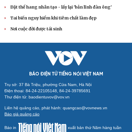
Đặt thể hang nhân tạo - lấy lại 'bản lĩnh đàn ông'
Tai biến nguy hiểm khi tiêm chất làm đẹp
Du lịch
Podcast
Nơi cuộc đời được tái sinh
Tư vấn
Câu chuyện thời sự
Săn Tour
Đọc truyện đêm khuya
check-in
Cửa sổ tình yêu
Kể chuyện cho bé
Hạt giống tâm hồn
BÁO ĐIỆN TỬ TIẾNG NÓI VIỆT NAM
Trụ sở: 37 Bà Triệu, phường Cửa Nam, Hà Nội
Điện thoại: 84-24-22105148, 84-24-39785691
Thư điện tử: baodientuvov@vov.vn
Liên hệ quảng cáo, phát hành: quangcao@vovnews.vn
Báo giá quảng cáo
Báo in
xuất bản thứ Năm hàng tuần