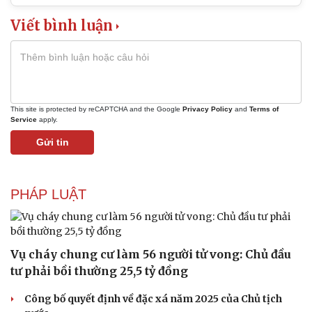
Viết bình luận
Doanh nghiệp
Công nghệ
Thông tin doanh nghiệp
Sành điệu
Doanh nghiệp 24h
Tin Công nghệ
This site is protected by reCAPTCHA and the Google
Privacy Policy
and
Terms of
Doanh nhân
Trải nghiệm
Service
apply.
Vì cộng đồng
Chuyển đổi số
Gửi tin
PHÁP LUẬT
Vụ cháy chung cư làm 56 người tử vong: Chủ đầu
tư phải bồi thường 25,5 tỷ đồng
Công bố quyết định về đặc xá năm 2025 của Chủ tịch