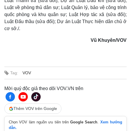
Luật Thanh tra (sửa đổi); Dự án Luật Dầu khí (sửa đổi);
Luật về phòng thủ dân sự; Luật Quản lý, bảo vệ công trình
quốc phòng và khu quân sự; Luật Hợp tác xã (sửa đổi);
Luật Đấu thầu (sửa đổi); Dự án Luật Thực hiện dân chủ ở
cơ sở./.
Thể thao
Ô tô - Xe máy
Vũ Khuyên/VOV
Bóng đá
Ô tô
Lịch thi đấu bóng đá
Xe máy
Thế giới thể thao
Tư vấn
eSports
Hậu trường
Tag:
VOV
Mời quý độc giả theo dõi VOV.VN trên
Thêm VOV trên Google
Chọn VOV làm nguồn ưu tiên trên
Google Search
.
Xem hướng
dẫn.