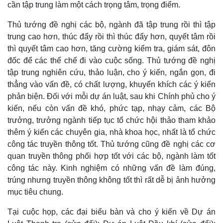
cần tập trung làm một cách trọng tâm, trọng điểm.
Thủ tướng đề nghị các bộ, ngành đã tập trung rồi thì tập
trung cao hơn, thúc đẩy rồi thì thúc đẩy hơn, quyết tâm rồi
thì quyết tâm cao hơn, tăng cường kiểm tra, giám sát, đôn
đốc để các thể chế đi vào cuộc sống. Thủ tướng đề nghị
tập trung nghiên cứu, thảo luận, cho ý kiến, ngắn gọn, đi
Pháp luật
Quân sự - Quốc phòng
thẳng vào vấn đề, có chất lượng, khuyến khích các ý kiến
Vụ án
Vũ khí
phản biện. Đối với mỗi dự án luật, sau khi Chính phủ cho ý
Tin nóng
Việt Nam
kiến, nếu còn vấn đề khó, phức tạp, nhạy cảm, các Bộ
Tư vấn luật
Phân tích
trưởng, trưởng ngành tiếp tục tổ chức hội thảo tham khảo
thêm ý kiến các chuyên gia, nhà khoa học, nhất là tổ chức
công tác truyền thông tốt. Thủ tướng cũng đề nghị các cơ
quan truyền thông phối hợp tốt với các bộ, ngành làm tốt
công tác này. Kinh nghiệm có những vấn đề làm đúng,
trúng nhưng truyền thông không tốt thì rất dễ bị ảnh hưởng
mục tiêu chung.
Tại cuộc họp, các đại biểu bàn và cho ý kiến về Dự án