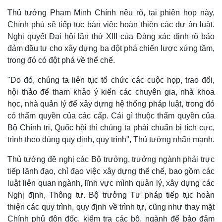
Thủ tướng Phạm Minh Chính nêu rõ, tại phiên họp này,
Chính phủ sẽ tiếp tục bàn việc hoàn thiện các dự án luật.
Nghị quyết Đại hội lần thứ XIII của Đảng xác định rõ bảo
đảm đầu tư cho xây dựng ba đột phá chiến lược xứng tầm,
trong đó có đột phá về thể chế.
"Do đó, chúng ta liên tục tổ chức các cuộc họp, trao đổi,
hội thảo để tham khảo ý kiến các chuyên gia, nhà khoa
Thế giới
Multimedia
học, nhà quản lý để xây dựng hệ thống pháp luật, trong đó
Quan sát
Video
có thẩm quyền của các cấp. Cái gì thuộc thẩm quyền của
Cuộc sống đó đây
Ảnh
Bộ Chính trị, Quốc hội thì chúng ta phải chuẩn bị tích cực,
Hồ sơ
E-Magazine
trình theo đúng quy định, quy trình", Thủ tướng nhấn mạnh.
Infographic
Thủ tướng đề nghị các Bộ trưởng, trưởng ngành phải trực
tiếp lãnh đạo, chỉ đạo việc xây dựng thể chế, bao gồm các
luật liên quan ngành, lĩnh vực mình quản lý, xây dựng các
Nghị định, Thông tư. Bộ trưởng Tư pháp tiếp tục hoàn
thiện các quy trình, quy định về trình tự, cũng như thay mặt
Chính phủ đôn đốc, kiểm tra các bộ, ngành để bảo đảm