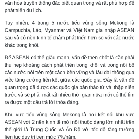
văn hóa truyền thống đặc biệt quan trọng và rất phù hợp để
phát triển du lịch.
Tuy nhiên, 4 trong 5 nước tiểu vùng sông Mekong là
Campuchia, Lào, Myanmar và Việt Nam gia nhập ASEAN
sau và có nền kinh tế chậm phát triển hơn so với các nước
khác trong khối.
Để ASEAN có thể giàu mạnh, vấn đề then chốt là cần phải
thu hẹp khoảng cách phát triển trong khối và trong nội bộ
các nước nói trên một cách bền vững và lâu dài thông qua
việc tăng cường liên kết giữa các quốc gia. Đây là vấn đề
quan trọng đã được các quốc gia bàn thảo từ vài thập niên
trước và sẽ phải mất rất nhiều thời gian nữa mới có thể tìm
ra được một câu trả lời thỏa đáng.
Khu vực tiểu vùng sông Mekong là nơi kết nối khu vực
ASEAN với 2 nền kinh tế mới nổi thuộc dạng lớn nhất trên
Thế giới
Multimedia
thế giới là Trung Quốc và Ấn Độ với tốc độ tăng trưởng
Quan sát
Video
liên tục duy trì trên mức 7%/năm.