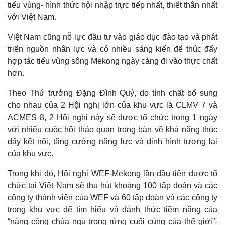
tiểu vùng- hình thức hội nhập trực tiếp nhất, thiết thân nhất
với Việt Nam.
Việt Nam cũng nỗ lực đầu tư vào giáo dục đào tạo và phát
triển nguồn nhân lực và có nhiều sáng kiến để thúc đẩy
hợp tác tiểu vùng sông Mekong ngày càng đi vào thực chất
hơn.
Kinh tế
Thị trường
Bất động sản
Giá vàng
Theo Thứ trưởng Đặng Đình Quý, do tính chất bổ sung
Khởi nghiệp
Tiêu dùng
cho nhau của 2 Hội nghị lớn của khu vực là CLMV 7 và
Tỷ giá
ACMES 8, 2 Hội nghị này sẽ được tổ chức trong 1 ngày
Chứng khoán
với nhiều cuộc hội thảo quan trọng bàn về khả năng thúc
Giá cà phê
đẩy kết nối, tăng cường năng lực và định hình tương lai
của khu vực.
Trong khi đó, Hội nghị WEF-Mekong lần đầu tiên được tổ
chức tại Việt Nam sẽ thu hút khoảng 100 tập đoàn và các
công ty thành viên của WEF và 60 tập đoàn và các công ty
trong khu vực để tìm hiểu và đánh thức tiềm năng của
“nàng công chúa ngủ trong rừng cuối cùng của thế giới”-