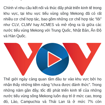
Cuộc sống đó đây
Ảnh
Chính vì nhu cầu kết nối và thúc đẩy phát triển kinh tế trong
Hồ sơ
E-Magazine
Infographic
khu vực, tại khu vực tiểu vùng sông Mekong đã có rất
nhiều cơ chế hợp tác, bao gồm những cơ chế hợp tác “lõi”
như CLV, CLMV hay ACMES và mở rộng ra là giữa các
nước tiểu vùng Mekong với Trung Quốc, Nhật Bản, Ấn Độ
và Hàn Quốc.
Thế giới ngày càng quan tâm đầu tư vào khu vực bởi họ
nhận thấy những tiềm năng “chưa được đánh thức”. Trong
những năm gần đây, tốc độ phát triển kinh tế của những
nước tiểu vùng sông Mekong luôn duy trì ở mức cao, trong
đó, Lào, Campuchia và Thái Lan là ở mức 7% còn