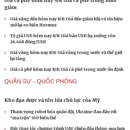
Sức khỏe
Đời sống
Dinh dưỡng - món ngon
Nhà đẹp
Cây thuốc
Blog
Sản phụ khoa
Tình yêu - Gia đình
Nhi khoa
Nam khoa
Làm đẹp - giảm cân
Phòng mạch online
Ăn sạch sống khỏe
Giá cà phê hôm nay 9/8: Giá cà phê trong nước
giảm
Giá xăng dầu hôm nay 8/8: Giá dầu giảm khi có tín hiệu
mở lại eo biển Hormuz
Tỷ giá USD hôm nay 8/8: Giá bán USD hạ xuống còn
26.468 đồng/USD
Giá vàng hôm nay 8/8: Giá vàng trong nước và thế giới
lại tăng