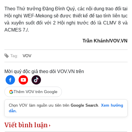
Theo Thứ trưởng Đặng Đình Quý, các nội dung trao đổi tại
Hội nghị WEF-Mekong sẽ được thiết kế để tạo tính liên tục
và xuyên suốt đối với 2 Hội nghị trước đó là CLMV 8 và
ACMES 7./.
Trần Khánh/VOV.VN
Tag:
VOV
Mời quý độc giả theo dõi VOV.VN trên
Thêm VOV trên Google
Pháp luật
Quân sự - Quốc phòng
Chọn VOV làm nguồn ưu tiên trên
Google Search
.
Xem hướng
dẫn.
Vụ án
Vũ khí
Tin nóng
Việt Nam
Viết bình luận
Tư vấn luật
Phân tích