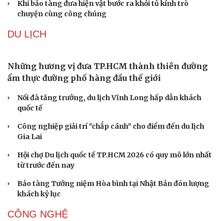
truyền thống ở miền Tây
Phản ứng của Dwayne Johnson khi Moana bị giới phê
bình chê bai
The Odyssey vượt 1 tỷ USD, Christopher Nolan tái lập kỳ
tích sau 14 năm
Cần một hệ sinh thái trách nhiệm để ngăn âm nhạc lệch
chuẩn
Khi bảo tàng đưa hiện vật bước ra khỏi tủ kính trò
chuyện cùng công chúng
Văn hóa
Giải trí
DU LỊCH
Sân khấu - Điện ảnh
Nghệ sĩ
Văn học
Thời trang
Những hương vị đưa TP.HCM thành thiên đường
Âm nhạc
Sao Việt
Di sản
ẩm thực đường phố hàng đầu thế giới
Nối đà tăng trưởng, du lịch Vĩnh Long hấp dẫn khách
quốc tế