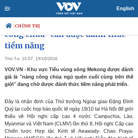
English
Tiểu vùng sông Mekong- “nàng
CHÍNH TRỊ
/
công chúa” cần được đánh thức
tiềm năng
Chính trị
Xã hội
Thứ Tư, 15:07, 19/10/2016
Đảng
Tin 24h
VOV.VN - Khu vực Tiểu vùng sông Mekong được đánh
Tổ chức nhân sự
Dự báo thời tiết
giá là “nàng công chúa ngủ quên cuối cùng trên thế
Quốc hội
Giáo dục
giới” đang chờ được đánh thức tiềm năng phát triển.
Nhận diện sự thật
Dấu ấn VOV
Việc làm
Biển đảo
Đây là nhận định của Thứ trưởng Ngoại giao Đặng Đình
Quý tại cuộc họp báo quốc tế ngày 19/10 tại Hà Nội để giới
thiệu về Hội nghị cấp cao 4 nước Campuchia, Lào,
Myanmar và Việt Nam (CLMV) lần thứ 8, Hội nghị Cấp cao
Chiến lược Hợp tác Kinh tế Aeawady- Chao Praya-