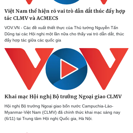
Việt Nam thể hiện rõ vai trò dẫn dắt thúc đẩy hợp
tác CLMV và ACMECS
Thể thao
Ô tô - Xe máy
VOV.VN - Các đề xuất thiết thực của Thủ tướng Nguyễn Tấn
Bóng đá
Ô tô
Dũng tại các Hội nghị một lần nữa cho thấy vai trò dẫn dắt, thúc
Lịch thi đấu bóng đá
Xe máy
đẩy hợp tác giữa các quốc gia
Thế giới thể thao
Tư vấn
eSports
Hậu trường
Khai mạc Hội nghị Bộ trưởng Ngoại giao CLMV
Hội nghị Bộ trưởng Ngoại giao bốn nước Campuchia-Lào-
Myanmar-Việt Nam (CLMV) đã chính thức khai mạc sáng nay
(6/11) tại Trung tâm Hội nghị Quốc gia, Hà Nội.