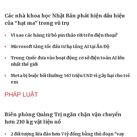
Công nghiệp giải trí "chắp cánh" cho điểm đến du lịch
Gia Lai
Hội chợ Du lịch quốc tế TP.HCM 2026 có quy mô lớn nhất
từ trước đến nay
Bảo tàng Tưởng niệm Hòa bình tại Nhật Bản đón lượng
khách kỷ lục
CÔNG NGHỆ
Các nhà khoa học Nhật Bản phát hiện dấu hiệu
của “hạt ma” trong vũ trụ
Vì sao các hãng từ bỏ pin tháo rời trên điện thoại?
Microsoft tăng tốc đầu tư hạ tầng AI tại Ấn Độ
Trung Quốc đưa vào hoạt động cơ sở điện toán AI lớn
nhất thế giới