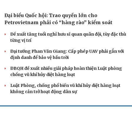
Đảng ủy các cơ quan Đảng Trung ương xây dựng phần
mềm đánh giá cán bộ theo KPI
Đồng chí Trần Cẩm Tú: Bộ chỉ số đánh giá công việc
phải đo được kết quả thực chất
Bộ Chính trị: Giải thể hội quần chúng hoạt động kém
hiệu quả, không đúng tôn chỉ
QUỐC HỘI
Đại biểu Quốc hội: Trao quyền lớn cho
Petrovietnam phải có “hàng rào” kiểm soát
Đề xuất tăng tuổi nghỉ hưu sĩ quan quân đội, tùy đặc thù
từng vị trí
Đại tướng Phan Văn Giang: Cấp phép UAV phải gắn với
định danh để bảo vệ bầu trời
ĐBQH đề xuất nhiều giải pháp hoàn thiện Luật phòng