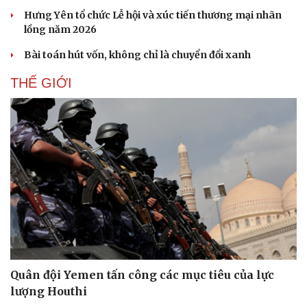
Hưng Yên tổ chức Lễ hội và xúc tiến thương mại nhãn
lồng năm 2026
Bài toán hút vốn, không chỉ là chuyển đổi xanh
THẾ GIỚI
Doanh nghiệp
Công nghệ
Thông tin doanh nghiệp
Sành điệu
Doanh nghiệp 24h
Tin Công nghệ
Doanh nhân
Trải nghiệm
Vì cộng đồng
Chuyển đổi số
Quân đội Yemen tấn công các mục tiêu của lực
lượng Houthi