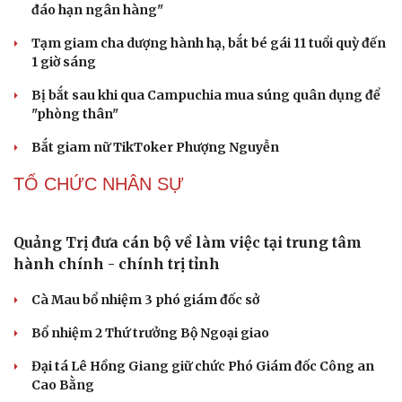
Meta bị buộc bồi thường 567 triệu USD vì gây hại cho trẻ
em
PHÁP LUẬT
Biên phòng Quảng Trị ngăn chặn vận chuyển
hơn 210 kg vật liệu nổ
2 đối tượng lừa đảo hơn 7 tỷ đồng bằng thủ đoạn "vay
đáo hạn ngân hàng"
Tạm giam cha dượng hành hạ, bắt bé gái 11 tuổi quỳ đến
1 giờ sáng
Bị bắt sau khi qua Campuchia mua súng quân dụng để
"phòng thân"
Bắt giam nữ TikToker Phượng Nguyễn
TỔ CHỨC NHÂN SỰ