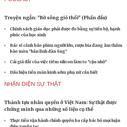
Đại tướng Phan Văn Giang: Cấp phép UAV phải gắn với
định danh để bảo vệ bầu trời
ĐBQH đề xuất nhiều giải pháp hoàn thiện Luật phòng
chống vũ khí hủy diệt hàng loạt
Luật Phòng, chống phổ biến vũ khí hủy diệt hàng loạt
không cản trở hoạt động dân sự
PODCAST
Truyện ngắn: "Bờ sông gió thổi" (Phần đầu)
Chính sách giáo dục phải được đo bằng sự tiến bộ, hạnh
phúc của học sinh
Bác sĩ cảnh báo phim người lớn, rượu bia đang âm thầm
bào mòn "bản lĩnh đàn ông"
Cái giá đắt của việc tiêm silicon làm to "cậu nhỏ"