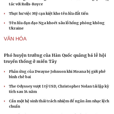
Giá cà phê hôm nay 8/8: Giá cà phê trong nước ổn định
QUÂN SỰ - QUỐC PHÒNG
Kho đạn dược và tên lửa chủ lực của Mỹ
Tham vọng robot hóa quân đội, Ukraine đau đầu với
“ma trận” 550 biến thể
Đức tăng tốc chương trình UAV chiến đấu thông qua hợp
tác với Rolls-Royce
Thực hư việc Mỹ cạn kiệt kho tên lửa đắt tiền
Tên lửa đạn đạo Nga khoét sâu lỗ hổng phòng không
Ukraine
VĂN HÓA
Phó huyện trưởng của Hàn Quốc quảng bá lễ hội