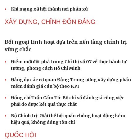
Thành tựu nhân quyền ở Việt Nam: Sự thật được
chứng minh qua những số liệu cụ thể
Thực tiễn vận hành chính quyền ba cấp bác bỏ mọi luận
điệu xuyên tạc
Thủ đoạn xuyên tạc mới trên không gian mạng thời AI
Tự cảnh giác trước tâm lý đám đông khi dùng mạng xã
hội
Khi mạng xã hội thành nơi phán xử
XÂY DỰNG, CHỈNH ĐỐN ĐẢNG
Đối ngoại linh hoạt dựa trên nền tảng chính trị
vững chắc
Điểm mới đột phá trong Chỉ thị số 07 về thực hành tư
tưởng, phong cách Hồ Chí Minh