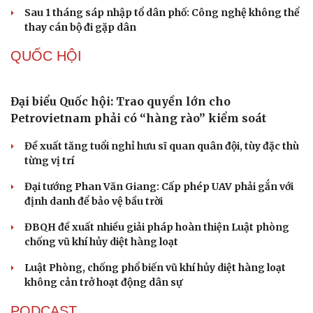
Du lịch
Podcast
Quảng Trị đưa cán bộ về làm việc tại trung tâm
Tư vấn
Câu chuyện thời sự
hành chính - chính trị tỉnh
Săn Tour
Đọc truyện đêm khuya
check-in
Cửa sổ tình yêu
Cà Mau bổ nhiệm 3 phó giám đốc sở
Kể chuyện cho bé
Hạt giống tâm hồn
Bổ nhiệm 2 Thứ trưởng Bộ Ngoại giao
Đại tá Lê Hồng Giang giữ chức Phó Giám đốc Công an
Cao Bằng
Sau 1 tháng sáp nhập tổ dân phố: Công nghệ không thể
thay cán bộ đi gặp dân
QUỐC HỘI
Đại biểu Quốc hội: Trao quyền lớn cho
Petrovietnam phải có “hàng rào” kiểm soát
Đề xuất tăng tuổi nghỉ hưu sĩ quan quân đội, tùy đặc thù
từng vị trí