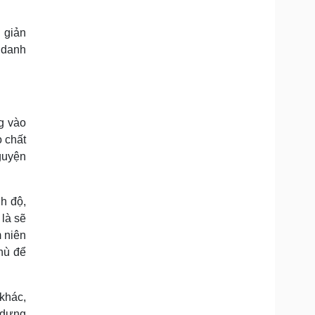
Doanh nghiệp 24h
Tin Công nghệ
Doanh nhân
Trải nghiệm
 giản
ì cộng đồng
Chuyển đổi số
 danh
u lịch
Podcast
Tư vấn
Câu chuyện thời sự
Săn Tour
Đọc truyện đêm khuya
g vào
heck-in
Cửa sổ tình yêu
 chất
Kể chuyện cho bé
Hạt giống tâm hồn
guyện
h độ,
là sẽ
m niên
thù để
khác,
 dựng