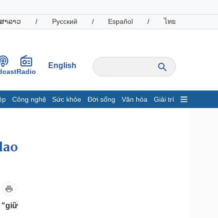
ສາລາວ
/
Русский
/
Español
/
ไทย
English
dcast
Radio
ệp
Công nghệ
Sức khỏe
Đời sống
Văn hóa
Giải trí
inh tế
Thị trường
ất động sản
Giá vàng
hởi nghiệp
Tiêu dùng
lao
Tỷ giá
Chứng khoán
Giá cà phê
oanh nghiệp
Công nghệ
 "giữ
hông tin doanh nghiệp
Sành điệu