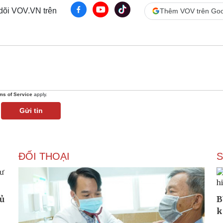
 dõi VOV.VN trên
Thêm VOV trên Goo
ms of Service
apply.
Gửi tin
ĐỐI THOẠI
hủ
B
k