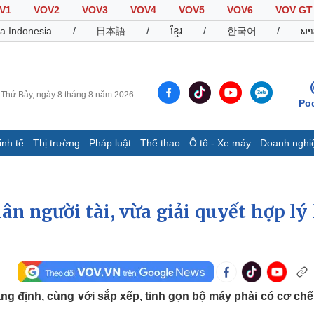
V1
VOV2
VOV3
VOV4
VOV5
VOV6
VOV GT
a Indonesia
/
日本語
/
ខ្មែរ
/
한국어
/
ພາ
Thứ Bảy, ngày 8 tháng 8 năm 2026
Po
inh tế
Thị trường
Pháp luật
Thể thao
Ô tô - Xe máy
Doanh nghi
Thế giới
Multimedia
K
Quan sát
Video
B
Cuộc sống đó đây
Ảnh
K
n người tài, vừa giải quyết hợp lý 
Hồ sơ
E-Magazine
Infographic
Thể thao
Ô tô - Xe máy
D
 định, cùng với sắp xếp, tinh gọn bộ máy phải có cơ chế
Bóng đá
Ô tô
T