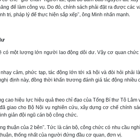
 năng để làm công vụ. Do đó, chính sách phải đặt ra được các 
nh trị, pháp lý để thực hiện sắp xếp", ông Minh nhấn mạnh.
dư
 sẽ có một lượng lớn người lao động dôi dư. Vậy cơ quan chức
ạy cảm, phức tạp, tác động lớn tới xã hội và đòi hỏi phải là
ghị định này, đồng thời khẩn trương đánh giá tác động nhiều c
g cao hiệu lực hiệu quả theo chỉ đạo của Tổng Bí thư Tô Lâm 
đã giao cho Bộ Nội vụ nghiên cứu, xây dựng cơ chế chính sá
tinh giản đội ngũ cán bộ công chức.
ng thuận của 2 bên". Tức là cán bộ, công chức có nhu cầu nghỉ
huận, thống nhất của người đứng đầu cơ quan, đơn vị.