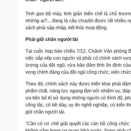
Tin nóng
Việt Nam
Tư vấn luật
Phân tích
Tinh gọn bộ máy, tinh giản biên chế là chủ trươ
những ai?... đang là câu chuyện được rất nhiều n
sách phải sáp nhập, kết thúc hoạt động.
Sức khỏe
Đời sống
Phải giữ chân người tài
Dinh dưỡng - món ngon
Nhà đẹp
Cây thuốc
Blog
Tại cuộc họp báo chiều 7/12, Chánh Văn phòng B
Sản phụ khoa
Tình yêu - Gia đình
việc sắp xếp con người và phải có chính sách vượ
Nhi khoa
Nam khoa
lượng của đội ngũ, vừa bảo đảm tính ổn định của
Làm đẹp - giảm cân
vọng chính đáng của đội ngũ công chức, viên chức
Phòng mạch online
Ăn sạch sống khỏe
Theo đó, chính sách này được triển khai phải đảm
phẩm chất, năng lực ngang tầm với nhiệm vụ, đáp
Cải chính
ưu tiên bố trí sử dụng những người có trình độ, p
công tác, có bề dày, uy tín nghề nghiệp, có kiến 
giữ chân người tài.
"Cần có cơ chế giải quyết các cán bộ công chức
không nằm trong cơ quan Nhà nước. Song phải có