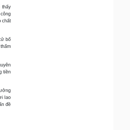
 thấy
u công
o chất
 cử bổ
 thẩm
guyên
 tiền
rưởng
i lao
ấn đề