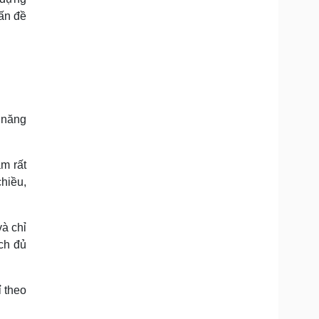
vấn đề
 năng
m rất
hiều,
và chỉ
ch đủ
 theo