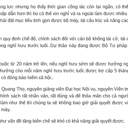
ng lực nhưng họ thấy thời gian công tác còn lại ngắn, có thể
hấp dẫn hơn thì họ có thể xin nghỉ và ra ngoài làm được nhiề
phải đặt mục tiêu tinh gọn được bộ máy, tái cấu trúc và nâng ca
 quy định chế độ, chính sách đối với cán bộ không tái cử, tái
ộng nghỉ hưu trước tuổi. Dự thảo này đang được Bộ Tư pháp
 buộc từ 20 năm trở lên, nếu nghỉ hưu sớm sẽ được hưởng n
 hưởng cho mỗi năm nghỉ hưu trước tuổi; được trợ cấp 5 tháng
 có đóng bảo hiểm xã hội..
 Quang Thọ, nguyên giảng viên Đại học Nội vụ, nguyên Viện t
hính sách rất nhân văn, rất đúng và để thỏa mãn cho cả ngườ
làm như thế thì chúng ta sẽ không bao giờ giải quyết được v
ộ máy.
 như vấn đề tăng biên chế sẽ khó có khả năng giải quyết được.