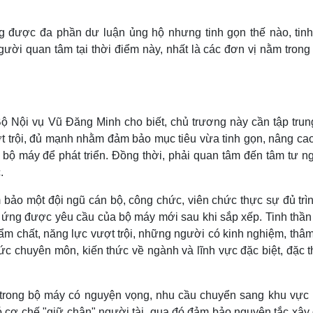
Lịch thi đấu bóng đá
Xe máy
Thế giới thể thao
Tư vấn
ng được đa phần dư luận ủng hộ nhưng tinh gọn thế nào, tinh
eSports
V
gười quan tâm tại thời điểm này, nhất là các đơn vị nằm trong
Hậu trường
Văn hóa
Giải trí
D
Sân khấu - Điện ảnh
Nghệ sĩ
Văn học
Thời trang
ộ Nội vụ Vũ Đăng Minh cho biết, chủ trương này cần tập trun
Âm nhạc
Sao Việt
c
t trội, đủ mạnh nhằm đảm bảo mục tiêu vừa tinh gọn, nâng cao
Di sản
 bộ máy để phát triển. Đồng thời, phải quan tâm đến tâm tư n
.
 bảo một đội ngũ cán bộ, công chức, viên chức thực sự đủ trìn
 ứng được yêu cầu của bộ máy mới sau khi sắp xếp. Tinh thần 
hẩm chất, năng lực vượt trội, những người có kinh nghiệm, thâ
thức chuyên môn, kiến thức về ngành và lĩnh vực đặc biệt, đặc 
 trong bộ máy có nguyện vọng, nhu cầu chuyển sang khu vực 
 cơ chế "giữ chân" người tài, qua đó đảm bảo nguyên tắc xây