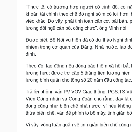
"Thực tế, có trường hợp người có trình độ, có nă
khoản tài chính theo chế độ nghỉ sớm có lợi hơn, 
việc khác. Do vậy, phải tính toán căn cơ, bài bản, 
lượng đội ngũ cán bộ, công chức", ông Minh nói.
Được biết, Bộ Nội vụ hiện đã có dự thảo Nghị định
nhiệm trong cơ quan của Đảng, Nhà nước, lao đ
định.
Theo đó, lao động nếu đóng bảo hiểm xã hội bắt
lương hưu; được trợ cấp 5 tháng tiền lương hiện
lương bình quân cho tổng số 20 năm đầu công tác,
Trả lời phỏng vấn PV VOV Giao thông, PGS.TS Vũ
Viện Công nhân và Công đoàn cho rằng, đây là c
động cũng như biên chế nhà nước, vì nếu không 
thừa biên chế, vấn đề phình to bộ máy, tinh giản b
Vì vậy, vòng luẩn quẩn về tinh giản biên chế cũng