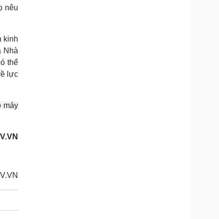
họ nêu
 kinh
a Nhà
ó thể
ề lực
ộ máy
OV.VN
V.VN