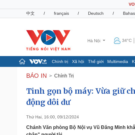
VO
中文
/
français
/
Deutsch
/
Bahas
34°C
Hà Nội
Chính trị
Xã hội
Thế giới
Multimedia
K
Chính trị
Xã hội
BÁO IN
Chính Trị
Đảng
Tin 24h
Tổ chức nhân sự
Dự báo thời tiết
Tinh gọn bộ máy: Vừa giữ châ
Quốc hội
Giáo dục
động dôi dư
Nhận diện sự thật
Dấu ấn VOV
Việc làm
Biển đảo
Thứ Hai, 16:00, 09/12/2024
Pháp luật
Quân sự - Quốc phòng
Chánh Văn phòng Bộ Nội vụ Vũ Đăng Minh khẳng
Vụ án
Vũ khí
chân" người tài...