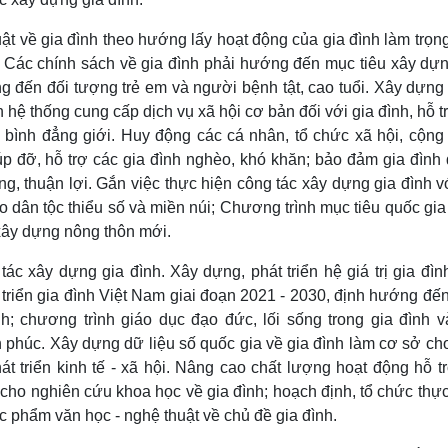
uật về gia đình theo hướng lấy hoạt động của gia đình làm trọn
h. Các chính sách về gia đình phải hướng đến mục tiêu xây dựn
ng đến đối tượng trẻ em và người bệnh tật, cao tuổi. Xây dựn
n hệ thống cung cấp dịch vụ xã hội cơ bản đối với gia đình, hỗ t
n bình đẳng giới. Huy động các cá nhân, tổ chức xã hội, cộng
úp đỡ, hỗ trợ các gia đình nghèo, khó khăn; bảo đảm gia đình
ng, thuận lợi. Gắn việc thực hiện công tác xây dựng gia đình 
bào dân tộc thiểu số và miền núi; Chương trình mục tiêu quốc gi
xây dựng nông thôn mới.
c xây dựng gia đình. Xây dựng, phát triển hệ giá trị gia đình
triển gia đình Việt Nam giai đoạn 2021 - 2030, định hướng đế
h; chương trình giáo dục đạo đức, lối sống trong gia đình v
 phúc. Xây dựng dữ liệu số quốc gia về gia đình làm cơ sở ch
t triển kinh tế - xã hội. Nâng cao chất lượng hoạt động hỗ tr
ư cho nghiên cứu khoa học về gia đình; hoạch định, tổ chức thự
ác phẩm văn học - nghệ thuật về chủ đề gia đình.