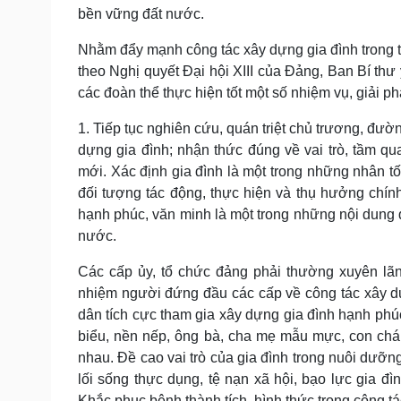
bền vững đất nước.
Nhằm đẩy mạnh công tác xây dựng gia đình trong tì
theo Nghị quyết Đại hội XIII của Đảng, Ban Bí thư
các đoàn thể thực hiện tốt một số nhiệm vụ, giải ph
1. Tiếp tục nghiên cứu, quán triệt chủ trương, đư
dựng gia đình; nhận thức đúng về vai trò, tầm qua
mới. Xác định gia đình là một trong những nhân tố
đối tượng tác động, thực hiện và thụ hưởng chính 
hạnh phúc, văn minh là một trong những nội dung q
nước.
Các cấp ủy, tổ chức đảng phải thường xuyên lãnh
nhiệm người đứng đầu các cấp về công tác xây d
dân tích cực tham gia xây dựng gia đình hạnh phúc
biểu, nền nếp, ông bà, cha mẹ mẫu mực, con chá
nhau. Đề cao vai trò của gia đình trong nuôi dưỡng
lối sống thực dụng, tệ nạn xã hội, bạo lực gia đì
Khắc phục bệnh thành tích, hình thức trong công tá