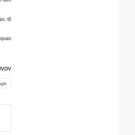
ạo, tổ
 quan
u/VOV
gle