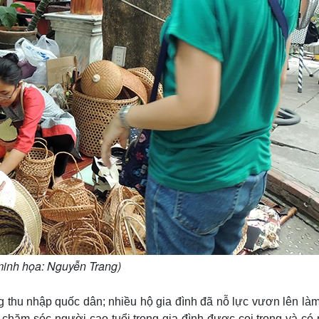
minh họa: Nguyễn Trang)
ong thu nhập quốc dân; nhiều hộ gia đình đã nỗ lực vươn lên là
 chăm sóc người cao tuổi trong gia đình được coi trọng và có 