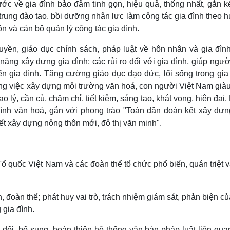
ớc về gia đình bảo đảm tinh gọn, hiệu quả, thống nhất, gắn kế
p trung đào tạo, bồi dưỡng nhân lực làm công tác gia đình theo
n và cán bộ quản lý công tác gia đình.
uyền, giáo dục chính sách, pháp luật về hôn nhân và gia đình
 năng xây dựng gia đình; các rủi ro đối với gia đình, giúp ngư
 gia đình. Tăng cường giáo dục đạo đức, lối sống trong gia 
trong việc xây dựng môi trường văn hoá, con người Việt Nam già
o lý, cần cù, chăm chỉ, tiết kiệm, sáng tạo, khát vọng, hiện đại
 đình văn hoá, gắn với phong trào "Toàn dân đoàn kết xây dựn
t xây dựng nông thôn mới, đô thị văn minh".
Tổ quốc Việt Nam và các đoàn thể tổ chức phổ biến, quán triệt 
 đoàn thể; phát huy vai trò, trách nhiệm giám sát, phản biện c
 gia đình.
đổi, bổ sung, hoàn thiện hệ thống văn bản pháp luật liên qua