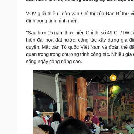
Tin nóng
Việt Nam
Tư vấn luật
Phân tích
VOV giới thiệu Toàn văn Chỉ thị của Ban Bí thư 
đình trong tình hình mới:
Sức khỏe
"Sau hơn 15 năm thực hiện Chỉ thị số 49-CT/TW củ
Đời sống
hiện đại hoá đất nước, công tác xây dựng gia đ
Dinh dưỡng - món ngon
Nhà đẹp
Cây thuốc
Blog
quyền, Mặt trận Tổ quốc Việt Nam và đoàn thể đã
Sản phụ khoa
Tình yêu - Gia đình
quan trọng trong chương trình công tác. Nhiều gia
Nhi khoa
sống ngày càng nâng cao.
Nam khoa
Làm đẹp - giảm cân
Phòng mạch online
Ăn sạch sống khỏe
Cải chính