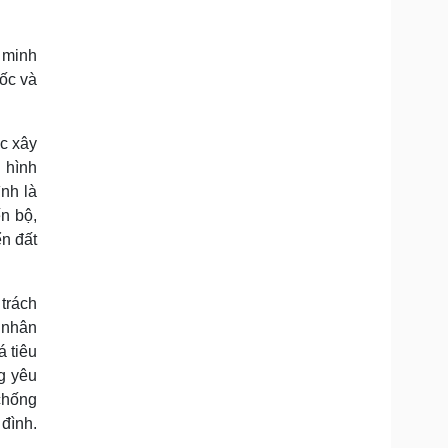
n minh
uốc và
ác xây
h hình
ình là
ến bộ,
ển đất
trách
 nhân
á tiêu
g yêu
 chống
 đình.