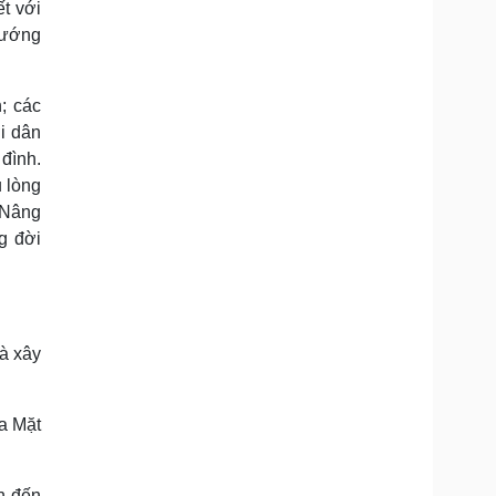
t với
 hướng
; các
ời dân
đình.
u lòng
. Nâng
g đời
và xây
ủa Mặt
n đến