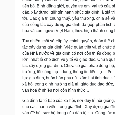
tiến bộ. Bình đẳng giới, quyền trẻ em, vai trò của
đắp, xây dựng, giữ gìn hạnh phúc gia đình là giá 
tới. Các giá trị chung thuỷ, yêu thương, chia sẻ
của công tác xây dựng gia đình đã góp phần tích cự
hoá và con người Việt Nam; thực hiện thành công 
Tuy nhiên, một số cấp ủy, chính quyền, đoàn thể c
tác xây dựng gia đình. Việc quán triệt và tổ chức
của Nhà nước về gia đình có nơi còn thiếu đồng bộ
lớn, nhất là cho dịch vụ y tế và giáo dục. Chưa q
tác xây dựng gia đình. Chưa có giải pháp đồng bộ,
trường, lối sống thực dụng, thông tin tiêu cực trên 
lực gia đình, buôn bán phụ nữ, xâm hại tình dục, 
xã hội trong định hướng giá trị, giáo dục đạo đức,
văn hoá ở nhiều nơi còn hình thức…
Gia đình là tế bào của xã hội, nơi duy trì nòi giống
cho các thành viên trong gia đình. Xây dựng gia đ
vấn đề hết sức hệ trọng của dân tộc ta. Công tác 