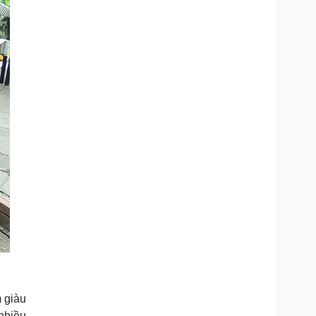
m giàu
nhiều