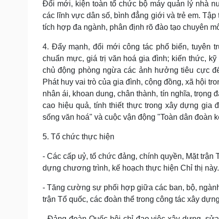
Đổi mới, kiện toàn tổ chức bộ máy quản lý nhà nư
các lĩnh vực dân số, bình đẳng giới và trẻ em. Tậ
tích hợp đa ngành, phân định rõ đào tạo chuyên mô
4. Đẩy mạnh, đổi mới công tác phổ biến, tuyên tr
chuẩn mực, giá trị văn hoá gia đình; kiến thức, kỹ
chủ động phòng ngừa các ảnh hưởng tiêu cực đến
Phát huy vai trò của gia đình, cộng đồng, xã hội 
nhân ái, khoan dung, chân thành, tín nghĩa, trọng đạ
cao hiệu quả, tính thiết thực trong xây dựng gia
sống văn hoá" và cuộc vận động "Toàn dân đoàn kế
5. Tổ chức thực hiện
- Các cấp uỷ, tổ chức đảng, chính quyền, Mặt trận 
dựng chương trình, kế hoạch thực hiện Chỉ thị này.
- Tăng cường sự phối hợp giữa các ban, bộ, ngành,
trận Tổ quốc, các đoàn thể trong công tác xây dựng
- Đảng đoàn Quốc hội chỉ đạo việc xây dựng, sửa 