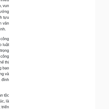
o, vun
 hướng
h tựu
ển văn
inh.
à công
p luật
 trọng
o công
hế thị
ng bạo
ờng và
a đình
ân tộc
úc, là
 triển