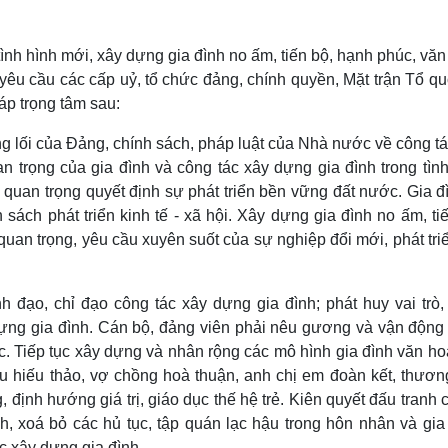
nh hình mới, xây dựng gia đình no ấm, tiến bộ, hạnh phúc, vă
 yêu cầu các cấp uỷ, tổ chức đảng, chính quyền, Mặt trận Tổ q
áp trọng tâm sau:
ờng lối của Đảng, chính sách, pháp luật của Nhà nước về công t
n trọng của gia đình và công tác xây dựng gia đình trong tìn
 quan trọng quyết định sự phát triển bền vững đất nước. Gia đ
sách phát triển kinh tế - xã hội. Xây dựng gia đình no ấm, ti
uan trọng, yêu cầu xuyên suốt của sự nghiệp đổi mới, phát tri
 đạo, chỉ đạo công tác xây dựng gia đình; phát huy vai trò, 
ựng gia đình. Cán bộ, đảng viên phải nêu gương và vận động
. Tiếp tục xây dựng và nhân rộng các mô hình gia đình văn ho
u hiếu thảo, vợ chồng hoà thuận, anh chị em đoàn kết, thươn
, định hướng giá trị, giáo dục thế hệ trẻ. Kiên quyết đấu tranh
nh, xoá bỏ các hủ tục, tập quán lạc hậu trong hôn nhân và gia
c xây dựng gia đình.