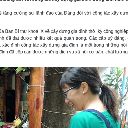
Lịch thi đấu bóng đá
Xe máy
Thế giới thể thao
Tư vấn
về tăng cường sự lãnh đạo của Đảng đối với công tác xây dựn
eSports
V
Hậu trường
a Ban Bí thư khoá IX về xây dựng gia đình thời kỳ công nghiệp
Văn hóa
Giải trí
D
ình đã đạt được nhiều kết quả quan trọng. Các cấp uỷ đảng, 
Sân khấu - Điện ảnh
Nghệ sĩ
Văn học
Thời trang
 xác định công tác xây dựng gia đình là một trong những nội
Âm nhạc
Sao Việt
c
 đình đã tiếp cận được những dịch vụ xã hội cơ bản, chất lượn
Di sản