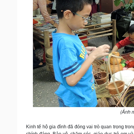
(Ảnh 
Kinh tế hộ gia đình đã đóng vai trò quan trọng tr
chính đáng. Bảo vệ, chăm sóc, giáo dục trẻ em và