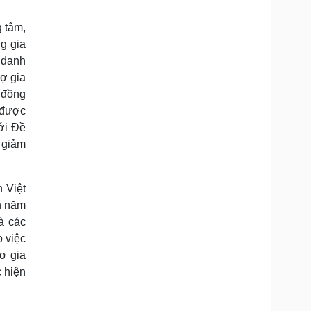
g tâm,
g gia
g danh
rợ gia
 đồng
 được
với Đề
a giảm
 Việt
n năm
à các
o việc
ợ gia
c hiện