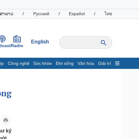
ສາລາວ
/
Русский
/
Español
/
ไทย
English
dcast
Radio
ệp
Công nghệ
Sức khỏe
Đời sống
Văn hóa
Giải trí
inh tế
Thị trường
ất động sản
Giá vàng
ông
hởi nghiệp
Tiêu dùng
Tỷ giá
Chứng khoán
Giá cà phê
oanh nghiệp
Công nghệ
hư ký
hông tin doanh nghiệp
Sành điệu
mới.