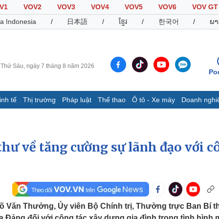
V1
VOV2
VOV3
VOV4
VOV5
VOV6
VOV GT
a Indonesia
/
日本語
/
ខ្មែរ
/
한국어
/
ພາ
Thứ Sáu, ngày 7 tháng 8 năm 2026
Po
inh tế
Thị trường
Pháp luật
Thể thao
Ô tô - Xe máy
Doanh nghi
Thế giới
Multimedia
K
Quan sát
Video
B
thư về tăng cường sự lãnh đạo với c
Cuộc sống đó đây
Ảnh
K
Hồ sơ
E-Magazine
Infographic
Thể thao
Ô tô - Xe máy
D
Võ Văn Thưởng, Ủy viên Bộ Chính trị, Thường trực Ban Bí t
Bóng đá
Ô tô
T
 Đảng đối với công tác xây dựng gia đình trong tình hình 