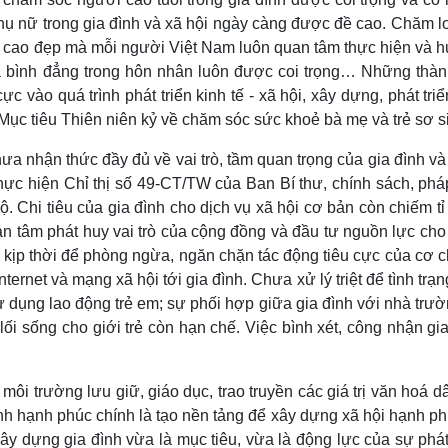
 phụ nữ trong gia đình và xã hội ngày càng được đề cao. Chăm l
trị cao đẹp mà mỗi người Việt Nam luôn quan tâm thực hiện và
 và bình đẳng trong hôn nhân luôn được coi trọng… Những thàn
c vào quá trình phát triển kinh tế - xã hội, xây dựng, phát tri
Mục tiêu Thiên niên kỷ về chăm sóc sức khoẻ bà mẹ và trẻ sơ s
hưa nhận thức đầy đủ về vai trò, tầm quan trọng của gia đình v
 thực hiện Chỉ thị số 49-CT/TW của Ban Bí thư, chính sách, phá
. Chi tiêu của gia đình cho dịch vụ xã hội cơ bản còn chiếm tỉ
uan tâm phát huy vai trò của cộng đồng và đầu tư nguồn lực ch
 kịp thời để phòng ngừa, ngăn chặn tác động tiêu cực của cơ c
Internet và mạng xã hội tới gia đình. Chưa xử lý triệt để tình trạ
sử dụng lao động trẻ em; sự phối hợp giữa gia đình với nhà trư
 lối sống cho giới trẻ còn hạn chế. Việc bình xét, công nhận gi
, môi trường lưu giữ, giáo dục, trao truyền các giá trị văn hoá d
ình hạnh phúc chính là tạo nền tảng để xây dựng xã hội hạnh ph
xây dựng gia đình vừa là mục tiêu, vừa là động lực của sự phát