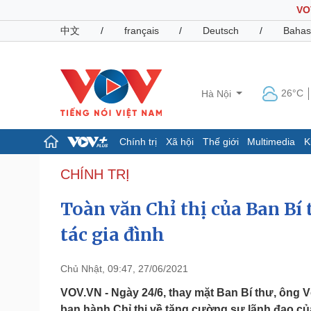
VO
中文
/
français
/
Deutsch
/
Bahas
26°C
Hà Nội
Chính trị
Xã hội
Thế giới
Multimedia
K
Chính trị
Xã hội
CHÍNH TRỊ
Đảng
Tin 24h
Toàn văn Chỉ thị của Ban Bí 
Tổ chức nhân sự
Dự báo thời tiết
Quốc hội
Giáo dục
tác gia đình
Nhận diện sự thật
Dấu ấn VOV
Việc làm
Biển đảo
Chủ Nhật, 09:47, 27/06/2021
Pháp luật
Quân sự - Quốc phòng
VOV.VN - Ngày 24/6, thay mặt Ban Bí thư, ông 
Vụ án
Vũ khí
ban hành Chỉ thị về tăng cường sự lãnh đạo của