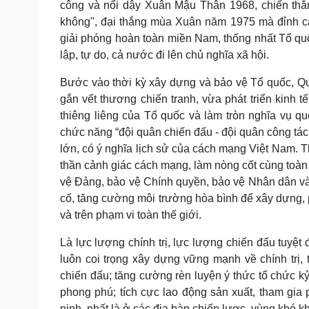
công và nổi dậy Xuân Mậu Thân 1968, chiến thắ
không", đại thắng mùa Xuân năm 1975 mà đỉnh cao
giải phóng hoàn toàn miền Nam, thống nhất Tổ q
lập, tự do, cả nước đi lên chủ nghĩa xã hội.
Bước vào thời kỳ xây dựng và bảo vệ Tổ quốc, Q
gắn vết thương chiến tranh, vừa phát triển kinh t
thiêng liêng của Tổ quốc và làm tròn nghĩa vụ qu
chức năng “đội quân chiến đấu - đội quân công tác
lớn, có ý nghĩa lịch sử của cách mạng Việt Nam. T
thần cảnh giác cách mạng, làm nòng cốt cùng toàn 
vệ Đảng, bảo vệ Chính quyền, bảo vệ Nhân dân và 
cố, tăng cường môi trường hòa bình để xây dựng, p
và trên phạm vi toàn thế giới.
Là lực lượng chính trị, lực lượng chiến đấu tuyệt
luôn coi trọng xây dựng vững mạnh về chính trị
chiến đấu; tăng cường rèn luyện ý thức tổ chức k
phong phú; tích cực lao động sản xuất, tham gia 
ninh, nhất là ở các địa bàn chiến lược, vùng khó kh