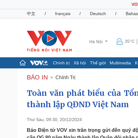
VO
中文
/
français
/
Deutsch
/
Bahas
35°C
Hà Nội
Chính trị
Xã hội
Thế giới
Multimedia
K
Chính trị
Xã hội
BÁO IN
Chính Trị
Đảng
Tin 24h
Tổ chức nhân sự
Dự báo thời tiết
Toàn văn phát biểu của Tổn
Quốc hội
Giáo dục
thành lập QĐND Việt Nam
Nhận diện sự thật
Dấu ấn VOV
Việc làm
Biển đảo
Thứ Sáu, 09:30, 20/12/2024
Pháp luật
Quân sự - Quốc phòng
Báo Điện tử VOV xin trân trọng gửi đến quý độ
Vụ án
Vũ khí
cấp QG 80 năm Ngày thành lập Quân đội nhân 