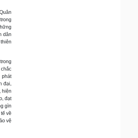
 Quân
trong
 những
n dân
thiên
trong
g chắc
 phát
n đại,
 hiện
o, đạt
g gìn
 tế về
bảo vệ