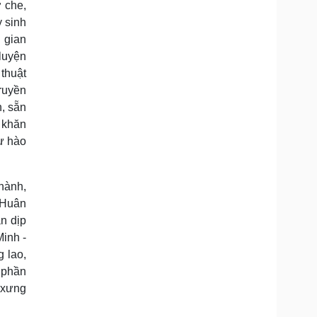
 che,
 sinh
 gian
 luyện
 thuật
ruyền
n, sẵn
 khăn
ự hào
thành,
 Huân
n dịp
inh -
 lao,
 phần
 xưng