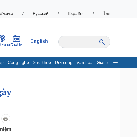
ສາລາວ
/
Русский
/
Español
/
ไทย
English
dcast
Radio
ệp
Công nghệ
Sức khỏe
Đời sống
Văn hóa
Giải trí
inh tế
Thị trường
ất động sản
Giá vàng
hởi nghiệp
Tiêu dùng
gày
Tỷ giá
Chứng khoán
Giá cà phê
oanh nghiệp
Công nghệ
 niệm
hông tin doanh nghiệp
Sành điệu