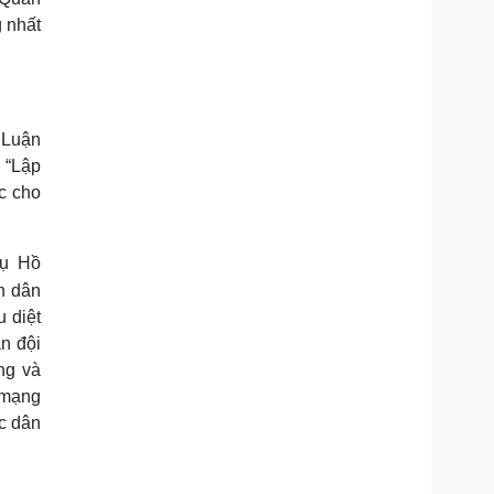
g nhất
 Luận
 “Lập
ực cho
tụ Hồ
n dân
u diệt
ân đội
ng và
 mạng
c dân