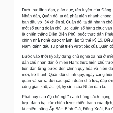
Dưới sự lãnh đạo, giáo dục, rèn luyện của Đảng
Nhân dân, Quân đội ta đã phát triển nhanh chóng,
ban đầu với 34 chiến sĩ, Quân đội ta đã nhanh chó
một số trung đoàn chủ lực, quân số hàng chục vạn n
là chiến thắng Điện Biên Phủ, buộc thực dân Pháp
chinh nhà nghề được thành lập từ thế kỷ 15. Điều
Nam, đánh dấu sự phát triển vượt bậc của Quân đ
Bước vào thời kỳ xây dựng chủ nghĩa xã hội ở miề
dân chủ nhân dân ở miền Nam; thực hiện chủ trư
tiến dần từng bước đến chính quy hóa và hiện đạ
mới, trở thành Quân đội chính quy, ngày càng hi
quân và sự ra đời các quân đoàn chủ lực, đáp ứ
cùng gian khổ, ác liệt, hy sinh của Nhân dân ta.
Phát huy cao độ chủ nghĩa anh hùng cách mạng, 
lượt đánh bại các chiến lược chiến tranh của địch
là chiến thắng Ấp Bắc, Bình Giã, Đồng Xoài, Ba 