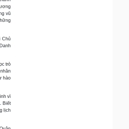
hương
ợng vũ
những
ới Chủ
 Danh
c trò
 nhân
tự hào
inh vì
. Biết
 lịch
 Quân