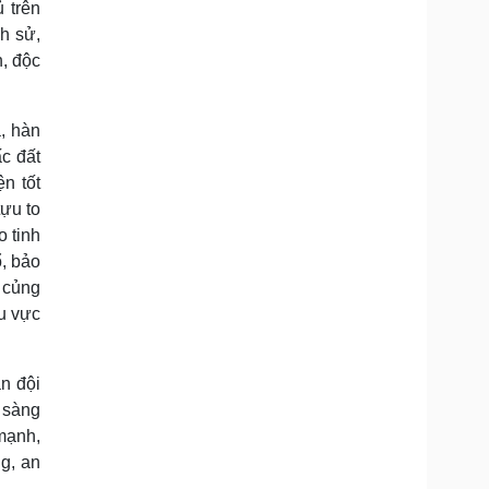
 trên
h sử,
, độc
, hàn
ấc đất
n tốt
tựu to
o tinh
ổ, bảo
 củng
hu vực
ân đội
 sàng
mạnh,
g, an