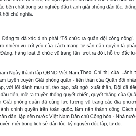
ác bền chặt trong sự nghiệp đấu tranh giải phóng dân tộc, thốn
 hội chủ nghĩa.
p, Đảng ta đã xác định phải “Tổ chức ra quân đội công nông”.
 rõ nhiệm vụ cốt yếu của cách mạng tư sản dân quyền là phải
ảng, hàng loạt tổ chức vũ trang lần lượt ra đời, hỗ trợ đắc l
Theo Chỉ thị của Lãnh 
am tuyên truyền Giải phóng quân - tiền thân của Quân đội nhâ
 với lối đánh mưu trí, táo bạo, bất ngờ, xuất thần, Đội đã tiê
đầu tiên, mở ra truyền thống quyết chiến, quyết thắng của Qu
m Giải phóng quân đã cùng lực lượng vũ trang các địa phươ
iành chính quyền trên toàn quốc, làm nên thành công Cách
hân dân, lập nên nước Việt Nam Dân chủ Cộng hòa - Nhà nướ
ên mới trong lịch sử dân tộc, kỷ nguyên độc lập, tự do.