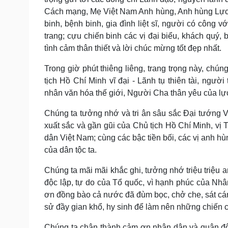
Cách mạng, Mẹ Việt Nam Anh hùng, Anh hùng Lực 
binh, bệnh binh, gia đình liệt sĩ, người có công v
trang; cựu chiến binh các vị đại biểu, khách quý
tình cảm thân thiết và lời chúc mừng tốt đẹp nhất.
Trong giờ phút thiêng liêng, trang trọng này, chú
tịch Hồ Chí Minh vĩ đại - Lãnh tụ thiên tài, ngư
nhân văn hóa thế giới, Người Cha thân yêu của lự
Chúng ta tưởng nhớ và tri ân sâu sắc Đại tướng V
xuất sắc và gần gũi của Chủ tịch Hồ Chí Minh, vị
dân Việt Nam; cùng các bậc tiền bối, các vị anh hù
của dân tộc ta.
Chúng ta mãi mãi khắc ghi, tưởng nhớ triệu triệu a
độc lập, tự do của Tổ quốc, vì hạnh phúc của Nhân
ơn đồng bào cả nước đã đùm bọc, chở che, sát c
sử đầy gian khổ, hy sinh để làm nên những chiến c
Chúng ta chân thành cảm ơn nhân dân và quân độ