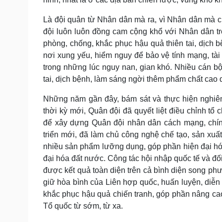
Là đội quân từ Nhân dân mà ra, vì Nhân dân mà c
đội luôn luôn đồng cam cộng khổ với Nhân dân tro
phòng, chống, khắc phục hậu quả thiên tai, dịch b
nơi xung yếu, hiểm nguy để bảo vệ tính mạng, tà
trong những lúc nguy nan, gian khó. Nhiều cán bộ
tai, dịch bệnh, làm sáng ngời thêm phẩm chất cao 
Những năm gần đây, bám sát và thực hiện nghiêm
thời kỳ mới, Quân đội đã quyết liệt điều chỉnh tổ
để xây dựng Quân đội nhân dân cách mạng, chính
triển mới, đã làm chủ công nghệ chế tạo, sản xuất 
nhiều sản phẩm lưỡng dụng, góp phần hiện đại hó
đại hóa đất nước. Công tác hội nhập quốc tế và đối
được kết quả toàn diện trên cả bình diện song ph
giữ hòa bình của Liên hợp quốc, huấn luyện, diễn 
khắc phục hậu quả chiến tranh, góp phần nâng cao 
Tổ quốc từ sớm, từ xa.