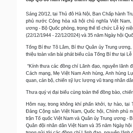
Tin nóng
Việt Nam
Tư vấn luật
Phân tích
Sáng 20/12, tại Thủ đô Hà Nội, Ban Chấp hành T
phủ nước Cộng hòa xã hội chủ nghĩa Việt Nam,
ương - Bộ Quốc phòng, trọng thể tổ chức Lễ kỷ n
Sức khỏe
Đời sống
(22/12/1944 - 22/12/2024) và 35 năm Ngày hội Quố
Dinh dưỡng - món ngon
Nhà đẹp
Cây thuốc
Blog
Tổng Bí thư Tô Lâm, Bí thư Quân ủy Trung ương, d
Sản phụ khoa
Tình yêu - Gia đình
thiệu toàn văn bài phát biểu của Tổng Bí thư tại Lễ
Nhi khoa
Nam khoa
“Kính thưa các đồng chí Lãnh đạo, nguyên lãnh 
Làm đẹp - giảm cân
Cách mạng, Mẹ Việt Nam Anh hùng, Anh hùng Lực 
Phòng mạch online
quan, cán bộ, chiến sỹ lực lượng vũ trang nhân dân
Ăn sạch sống khỏe
Thưa quý vị đại biểu cùng toàn thể đồng bào, chiế
Cải chính
Hôm nay, trong không khí phấn khởi, tự hào, tạ
Đảng Cộng sản Việt Nam, Quốc hội, Chính phủ n
trận Tổ quốc Việt Nam và Quân ủy Trung ương - B
Quân đội nhân dân Việt Nam và 35 năm Ngày hội 
trọng gửi tới các đồng chí Lãnh đạo, nguyên lãnh