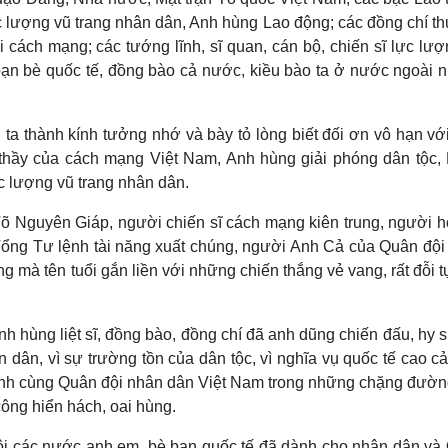
lượng vũ trang nhân dân, Anh hùng Lao động; các đồng chí t
ới cách mạng; các tướng lĩnh, sĩ quan, cán bộ, chiến sĩ lực lư
, bạn bè quốc tế, đồng bào cả nước, kiều bào ta ở nước ngoài 
ng ta thành kính tưởng nhớ và bày tỏ lòng biết đối ơn vô hạn v
ời thầy của cách mạng Việt Nam, Anh hùng giải phóng dân tộc,
c lượng vũ trang nhân dân.
õ Nguyên Giáp, người chiến sĩ cách mạng kiên trung, người họ
 Tổng Tư lệnh tài năng xuất chúng, người Anh Cả của Quân đội
ng mà tên tuổi gắn liền với những chiến thắng vẻ vang, rất đỗi 
nh hùng liệt sĩ, đồng bào, đồng chí đã anh dũng chiến đấu, hy s
 dân, vì sự trường tồn của dân tộc, vì nghĩa vụ quốc tế cao cả
ánh cùng Quân đội nhân dân Việt Nam trong những chặng đường
ông hiển hách, oai hùng.
i các nước anh em, bè bạn quốc tế đã dành cho nhân dân và