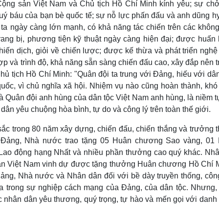
 Cộng sản Việt Nam và Chủ tịch Hồ Chí Minh kính yêu; sự chở
ý báu của bạn bè quốc tế; sự nỗ lực phấn đấu và anh dũng hy
i ta ngày càng lớn mạnh, có khả năng tác chiến trên các không
 trang bị, phương tiện kỹ thuật ngày càng hiện đại; được huấn
chiến dịch, giỏi về chiến lược; được kế thừa và phát triển nghệ
p và trình độ, khả năng sẵn sàng chiến đấu cao, xây đắp nên t
ủ tịch Hồ Chí Minh: "Quân đội ta trung với Đảng, hiếu với dâ
 quốc, vì chủ nghĩa xã hội. Nhiệm vụ nào cũng hoàn thành, khó
là Quân đội anh hùng của dân tộc Việt Nam anh hùng, là niềm t
n yêu chuộng hòa bình, tự do và công lý trên toàn thế giới.
sắc trong 80 năm xây dựng, chiến đấu, chiến thắng và trưởng 
 Đảng, Nhà nước trao tặng 05 Huân chương Sao vàng, 01
ao động hạng Nhất và nhiều phần thưởng cao quý khác. Nhâ
ân Việt Nam vinh dự được tặng thưởng Huân chương Hồ Chí M
ảng, Nhà nước và Nhân dân đối với bề dày truyền thống, công
 ta trong sự nghiệp cách mạng của Đảng, của dân tộc. Nhưng,
c nhân dân yêu thương, quý trọng, tự hào và mến gọi với danh