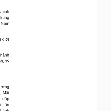
Doanh nghiệp 24h
Tin Công nghệ
Doanh nhân
Trải nghiệm
Chính
ì cộng đồng
Chuyển đổi số
Trung
t Nam
u lịch
Podcast
Tư vấn
Câu chuyện thời sự
Săn Tour
Đọc truyện đêm khuya
 giới
heck-in
Cửa sổ tình yêu
Kể chuyện cho bé
Hạt giống tâm hồn
thành
h, sỹ
 ương
g Mặt
h lập
 trân
thành