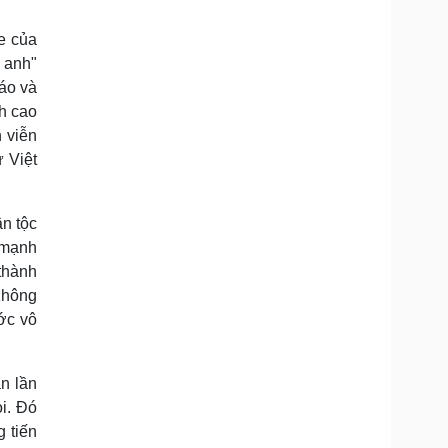
e của
 anh"
háo và
nh cao
 viễn
 Việt
n tộc
 mạnh
thành
Không
ớc vô
n lần
ọi. Đó
 tiến