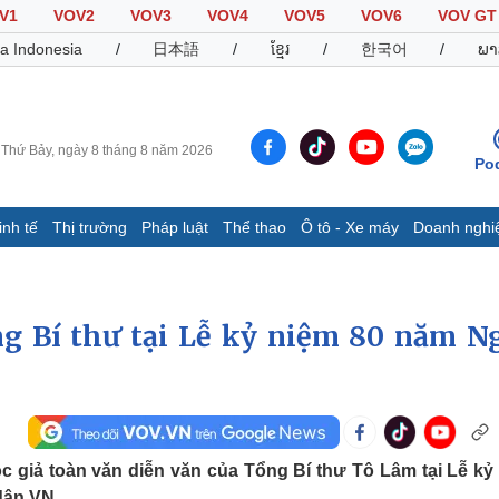
V1
VOV2
VOV3
VOV4
VOV5
VOV6
VOV GT
a Indonesia
/
日本語
/
ខ្មែរ
/
한국어
/
ພາ
Thứ Bảy, ngày 8 tháng 8 năm 2026
Po
inh tế
Thị trường
Pháp luật
Thể thao
Ô tô - Xe máy
Doanh nghi
Thế giới
Multimedia
K
Quan sát
Video
B
Cuộc sống đó đây
Ảnh
K
g Bí thư tại Lễ kỷ niệm 80 năm N
Hồ sơ
E-Magazine
Infographic
Thể thao
Ô tô - Xe máy
D
c giả toàn văn diễn văn của Tổng Bí thư Tô Lâm tại Lễ kỷ
Bóng đá
Ô tô
T
dân VN.