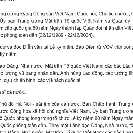
Lịch thi đấu bóng đá
Xe máy
Thế giới thể thao
Tư vấn
rung ương Đảng Cộng sản Việt Nam, Quốc hội, Chủ tịch nước, 
eSports
V
 Ủy ban Trung ương Mặt trận Tổ quốc Việt Nam và Quân ủy 
Hậu trường
iệm cấp quốc gia 80 năm Ngày thành lập Quân đội nhân dân Việ
Văn hóa
Giải trí
D
c phòng toàn dân (22/12/1989 - 22/12/2024).
Sân khấu - Điện ảnh
Nghệ sĩ
Văn học
Thời trang
ự và đọc Diễn văn tại Lễ kỷ niệm. Báo Điện tử VOV trân trọng
Âm nhạc
Sao Việt
c
 kỷ niệm:
Di sản
đạo Đảng, Nhà nước, Mặt trận Tổ quốc Việt Nam; các bậc Lão 
lượng vũ trang nhân dân, Anh hùng Lao động, các tướng lĩn
, cựu chiến binh, các vị khách quốc tế.
n sĩ cả nước.
i Thủ đô Hà Nội - trái tim của cả nước, Ban Chấp hành Trung
ước Cộng hòa xã hội chủ nghĩa Việt Nam, Ủy ban Trung ươn
ộ Quốc phòng long trọng tổ chức Lễ kỷ niệm 80 năm Ngày thàn
Quốc phòng toàn dân. Thay mặt Lãnh đạo Đảng, Nhà nước, tôi
 đạo Đảng, Nhà nước, Mặt trận Tổ quốc Việt Nam; các bậc Lão 