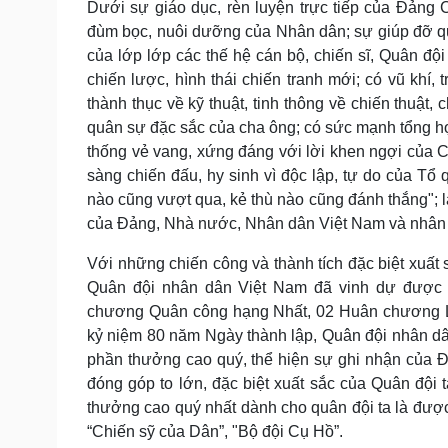
Dưới sự giáo dục, rèn luyện trực tiếp của Đảng
đùm bọc, nuôi dưỡng của Nhân dân; sự giúp đỡ qu
của lớp lớp các thế hệ cán bộ, chiến sĩ, Quân độ
chiến lược, hình thái chiến tranh mới; có vũ khí,
thành thục về kỹ thuật, tinh thông về chiến thuật, 
quân sự đặc sắc của cha ông; có sức mạnh tổng hợ
thống vẻ vang, xứng đáng với lời khen ngợi của Ch
sàng chiến đấu, hy sinh vì độc lập, tự do của Tổ
nào cũng vượt qua, kẻ thù nào cũng đánh thắng"; 
của Đảng, Nhà nước, Nhân dân Việt Nam và nhân dâ
Với những chiến công và thành tích đặc biệt xuất 
Quân đội nhân dân Việt Nam đã vinh dự được
chương Quân công hạng Nhất, 02 Huân chương L
kỷ niệm 80 năm Ngày thành lập, Quân đội nhân d
phần thưởng cao quý, thể hiện sự ghi nhận của Đ
đóng góp to lớn, đặc biệt xuất sắc của Quân đội
thưởng cao quý nhất dành cho quân đội ta là đượ
“Chiến sỹ của Dân”, "Bộ đội Cụ Hồ”.