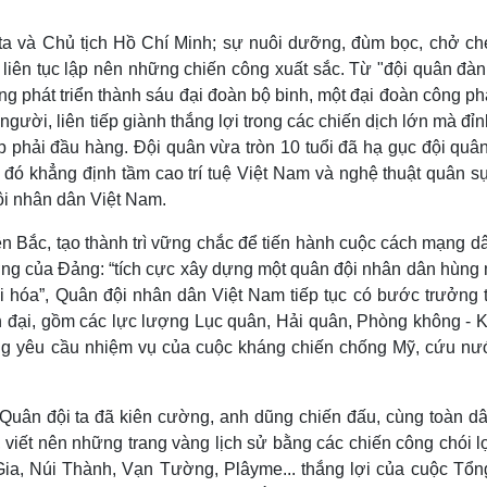
 ta và Chủ tịch Hồ Chí Minh; sự nuôi dưỡng, đùm bọc, chở ch
 liên tục lập nên những chiến công xuất sắc. Từ "đội quân đàn
ng phát triển thành sáu đại đoàn bộ binh, một đại đoàn công p
gười, liên tiếp giành thắng lợi trong các chiến dịch lớn mà đỉ
 phải đầu hàng. Đội quân vừa tròn 10 tuổi đã hạ gục đội quân
 đó khẳng định tầm cao trí tuệ Việt Nam và nghệ thuật quân sự
ội nhân dân Việt Nam.
n Bắc, tạo thành trì vững chắc để tiến hành cuộc cách mạng dâ
ơng của Đảng: “tích cực xây dựng một quân đội nhân dân hùng
i hóa”, Quân đội nhân dân Việt Nam tiếp tục có bước trưởng 
ện đại, gồm các lực lượng Lục quân, Hải quân, Phòng không - 
ng yêu cầu nhiệm vụ của cuộc kháng chiến chống Mỹ, cứu nư
Quân đội ta đã kiên cường, anh dũng chiến đấu, cùng toàn dâ
, viết nên những trang vàng lịch sử bằng các chiến công chói l
Gia, Núi Thành, Vạn Tường, Plâyme... thắng lợi của cuộc Tổng