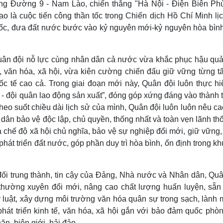
ng Đường 9 - Nam Lào, chiến thắng "Hà Nội - Điện Biên Phủ
 là cuộc tiến công thần tốc trong Chiến dịch Hồ Chí Minh lịc
uốc, đưa đất nước bước vào kỷ nguyên mới-kỷ nguyên hòa bình
uân đội nỗ lực cùng nhân dân cả nước vừa khắc phục hậu quả
ế, văn hóa, xã hội, vừa kiên cường chiến đấu giữ vững từng t
ốc tế cao cả. Trong giai đoạn mới này, Quân đội luôn thực hiệ
 - đội quân lao động sản xuất”, đóng góp xứng đáng vào thành 
heo suốt chiều dài lịch sử của mình, Quân đội luôn luôn nêu ca
dân bảo vệ độc lập, chủ quyền, thống nhất và toàn vẹn lãnh th
chế độ xã hội chủ nghĩa, bảo vệ sự nghiệp đổi mới, giữ vững,
hát triển đất nước, góp phần duy trì hòa bình, ổn định trong k
 đối trung thành, tin cậy của Đảng, Nhà nước và Nhân dân, Qu
, thường xuyên đổi mới, nâng cao chất lượng huấn luyện, sẵn
ỷ luật, xây dựng môi trường văn hóa quân sự trong sạch, lành 
phát triển kinh tế, văn hóa, xã hội gắn với bảo đảm quốc phòn
ăn, biên giới, hải đảo.