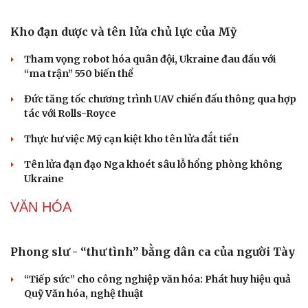
97.000 đồng/kg
Giá xăng dầu hôm nay 9/8: Giá dầu thế giới tăng nhẹ
Giá xăng dầu hôm nay 8/8: Giá dầu giảm khi có tín hiệu
mở lại eo biển Hormuz
Tỷ giá USD hôm nay 8/8: Giá bán USD hạ xuống còn
26.468 đồng/USD
QUÂN SỰ - QUỐC PHÒNG