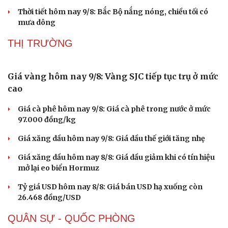
Sức khỏe
Đời sống
Thời tiết hôm nay 9/8: Bắc Bộ nắng nóng, chiều tối có
Dinh dưỡng - món ngon
Nhà đẹp
mưa dông
Cây thuốc
Blog
Sản phụ khoa
Tình yêu - Gia đình
THỊ TRƯỜNG
Nhi khoa
Nam khoa
Làm đẹp - giảm cân
Phòng mạch online
Ăn sạch sống khỏe
Giá vàng hôm nay 9/8: Vàng SJC tiếp tục trụ ở mức
cao
Giá cà phê hôm nay 9/8: Giá cà phê trong nước ở mức