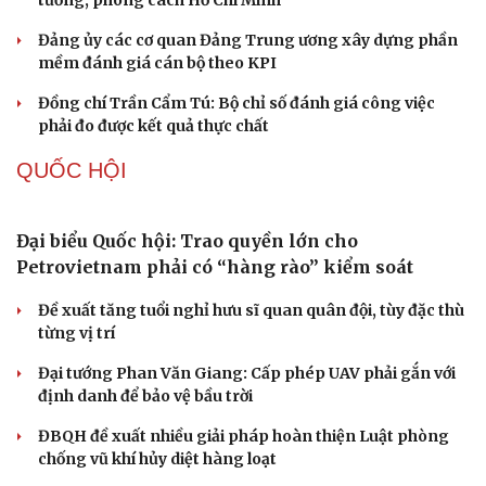
Thực tiễn vận hành chính quyền ba cấp bác bỏ mọi luận
điệu xuyên tạc
Thủ đoạn xuyên tạc mới trên không gian mạng thời AI
Tự cảnh giác trước tâm lý đám đông khi dùng mạng xã
hội
Khi mạng xã hội thành nơi phán xử
XÂY DỰNG, CHỈNH ĐỐN ĐẢNG
Cô giáo trẻ lấy sự tiến bộ của học sinh làm thước
đo thực hành Chỉ thị 07
Đối ngoại linh hoạt dựa trên nền tảng chính trị vững
chắc
Điểm mới đột phá trong Chỉ thị số 07 về thực hành tư
tưởng, phong cách Hồ Chí Minh