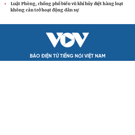
Đảng ủy các cơ quan Đảng Trung ương xây dựng phần
mềm đánh giá cán bộ theo KPI
Đồng chí Trần Cẩm Tú: Bộ chỉ số đánh giá công việc
phải đo được kết quả thực chất
QUỐC HỘI
Đại biểu Quốc hội: Trao quyền lớn cho
Petrovietnam phải có “hàng rào” kiểm soát
Đề xuất tăng tuổi nghỉ hưu sĩ quan quân đội, tùy đặc thù
từng vị trí
Đại tướng Phan Văn Giang: Cấp phép UAV phải gắn với
định danh để bảo vệ bầu trời
ĐBQH đề xuất nhiều giải pháp hoàn thiện Luật phòng
chống vũ khí hủy diệt hàng loạt
Luật Phòng, chống phổ biến vũ khí hủy diệt hàng loạt