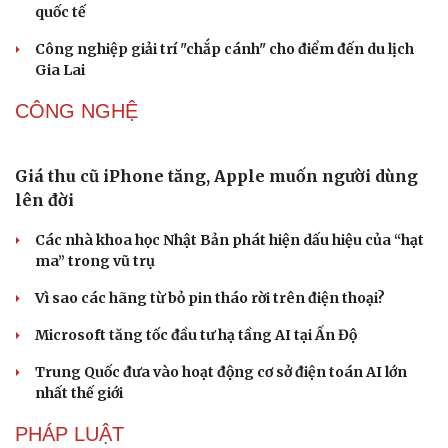
thống ở miền Tây
Phản ứng của Dwayne Johnson khi Moana bị giới phê
bình chê bai
The Odyssey vượt 1 tỷ USD, Christopher Nolan tái lập kỳ
tích sau 14 năm
DU LỊCH
Thổ cẩm Chăm Mỹ Nghiệp: Từ ngôn ngữ văn hóa
đến sản phẩm du lịch độc đáo
Vì sao lượng khách Philippines đến Việt Nam tăng
trưởng vượt bậc?
Những hương vị đưa TP.HCM thành thiên đường ẩm
thực đường phố hàng đầu thế giới
Nối đà tăng trưởng, du lịch Vĩnh Long hấp dẫn khách
quốc tế