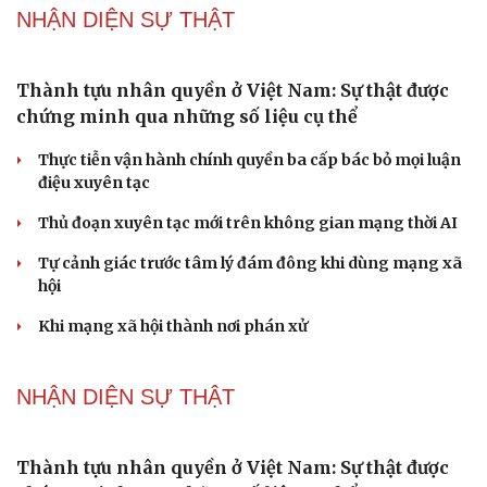
ĐBQH đề xuất nhiều giải pháp hoàn thiện Luật phòng
chống vũ khí hủy diệt hàng loạt
Luật Phòng, chống phổ biến vũ khí hủy diệt hàng loạt
không cản trở hoạt động dân sự
PODCAST
Phụ nữ nên quan tâm đến sức khỏe tình dục tuổi
mãn kinh như thế nào?
Phong slư - “thư tình” bằng dân ca của người Tày
Ngại khám bệnh, nhiều người tự chữa bệnh xã hội rồi
nhận hậu quả lớn
Truyện ngắn: "Bờ sông gió thổi" (Phần đầu)
Chính sách giáo dục phải được đo bằng sự tiến bộ, hạnh
phúc của học sinh
Cải chính
NHẬN DIỆN SỰ THẬT