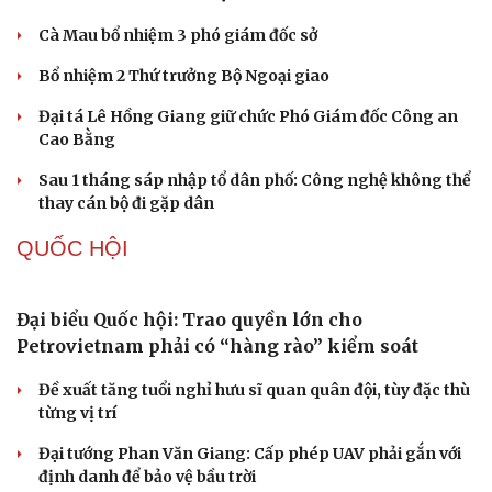
Chuyển hồ sơ sang Bộ Công an về 7 cá nhân bán
vàng nguyên liệu nhiều bất thường
Nóng 24h ngày 9/8: Diễn biến vụ bảo mẫu bạo hành hai
trẻ nhỏ ở TP.HCM
Biên phòng Quảng Trị ngăn chặn vận chuyển hơn 210
Du lịch
Podcast
kg vật liệu nổ
Tư vấn
Câu chuyện thời sự
Săn Tour
Đọc truyện đêm khuya
2 đối tượng lừa đảo hơn 7 tỷ đồng bằng thủ đoạn "vay
check-in
Cửa sổ tình yêu
đáo hạn ngân hàng"
Kể chuyện cho bé
Hạt giống tâm hồn
Tạm giam cha dượng hành hạ, bắt bé gái 11 tuổi quỳ đến
1 giờ sáng
TỔ CHỨC NHÂN SỰ
Quảng Trị đưa cán bộ về làm việc tại trung tâm
hành chính - chính trị tỉnh