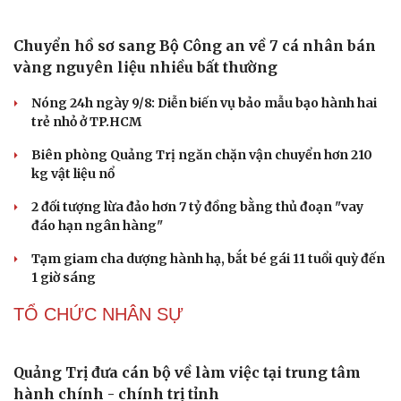
Công nghiệp giải trí "chắp cánh" cho điểm đến du lịch
Gia Lai
CÔNG NGHỆ
Giá thu cũ iPhone tăng, Apple muốn người dùng
lên đời
Các nhà khoa học Nhật Bản phát hiện dấu hiệu của “hạt
ma” trong vũ trụ
Vì sao các hãng từ bỏ pin tháo rời trên điện thoại?
Microsoft tăng tốc đầu tư hạ tầng AI tại Ấn Độ
Trung Quốc đưa vào hoạt động cơ sở điện toán AI lớn
nhất thế giới
PHÁP LUẬT