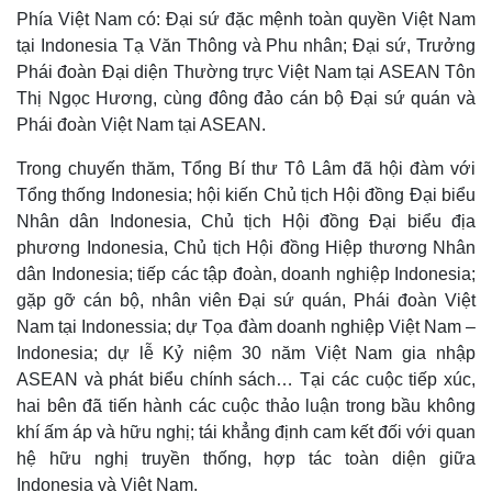
Phía Việt Nam có: Đại sứ đặc mệnh toàn quyền Việt Nam
Thế giới
Multimedia
tại Indonesia Tạ Văn Thông và Phu nhân; Đại sứ, Trưởng
Phái đoàn Đại diện Thường trực Việt Nam tại ASEAN Tôn
Quan sát
Video
Cuộc sống đó đây
Ảnh
Thị Ngọc Hương, cùng đông đảo cán bộ Đại sứ quán và
Hồ sơ
E-Magazine
Phái đoàn Việt Nam tại ASEAN.
Infographic
Trong chuyến thăm, Tổng Bí thư Tô Lâm đã hội đàm với
Tổng thống Indonesia; hội kiến Chủ tịch Hội đồng Đại biểu
Nhân dân Indonesia, Chủ tịch Hội đồng Đại biểu địa
phương Indonesia, Chủ tịch Hội đồng Hiệp thương Nhân
dân Indonesia; tiếp các tập đoàn, doanh nghiệp Indonesia;
gặp gỡ cán bộ, nhân viên Đại sứ quán, Phái đoàn Việt
Nam tại Indonessia; dự Tọa đàm doanh nghiệp Việt Nam –
Indonesia; dự lễ Kỷ niệm 30 năm Việt Nam gia nhập
ASEAN và phát biểu chính sách… Tại các cuộc tiếp xúc,
hai bên đã tiến hành các cuộc thảo luận trong bầu không
khí ấm áp và hữu nghị; tái khẳng định cam kết đối với quan
hệ hữu nghị truyền thống, hợp tác toàn diện giữa
Indonesia và Việt Nam.