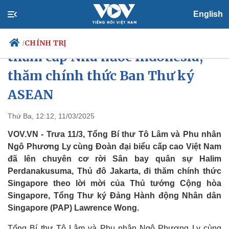
English
Tổng Bí thư kết thúc chuyến
CHÍNH TRỊ
/
thăm cấp Nhà nước Indonesia,
thăm chính thức Ban Thư ký
ASEAN
Chính trị
Xã hội
Đảng
Tin 24h
Thứ Ba, 12:12, 11/03/2025
Tổ chức nhân sự
Dự báo thời tiết
Quốc hội
Giáo dục
VOV.VN - Trưa 11/3, Tổng Bí thư Tô Lâm và Phu nhân
Nhận diện sự thật
Dấu ấn VOV
Ngô Phương Ly cùng Đoàn đại biểu cấp cao Việt Nam
Việc làm
đã lên chuyên cơ rời Sân bay quân sự Halim
Biển đảo
Perdanakusuma, Thủ đô Jakarta, đi thăm chính thức
Singapore theo lời mời của Thủ tướng Cộng hòa
Singapore, Tổng Thư ký Đảng Hành động Nhân dân
Singapore (PAP) Lawrence Wong.
Tổng Bí thư Tô Lâm và Phu nhân Ngô Phương Ly cùng