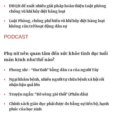
Cà Mau bổ nhiệm 3 phó giám đốc sở
Bổ nhiệm 2 Thứ trưởng Bộ Ngoại giao
Đại tá Lê Hồng Giang giữ chức Phó Giám đốc Công an
Cao Bằng
Sau 1 tháng sáp nhập tổ dân phố: Công nghệ không thể
thay cán bộ đi gặp dân
QUỐC HỘI
Đại biểu Quốc hội: Trao quyền lớn cho
Petrovietnam phải có “hàng rào” kiểm soát
Đề xuất tăng tuổi nghỉ hưu sĩ quan quân đội, tùy đặc thù
từng vị trí
Đại tướng Phan Văn Giang: Cấp phép UAV phải gắn với
định danh để bảo vệ bầu trời