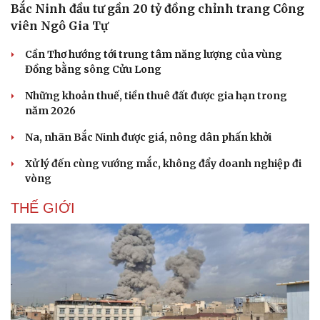
Bắc Ninh đầu tư gần 20 tỷ đồng chỉnh trang Công
viên Ngô Gia Tự
Cần Thơ hướng tới trung tâm năng lượng của vùng
Đồng bằng sông Cửu Long
Những khoản thuế, tiền thuê đất được gia hạn trong
năm 2026
Na, nhãn Bắc Ninh được giá, nông dân phấn khởi
Doanh nghiệp
Công nghệ
Thông tin doanh nghiệp
Sành điệu
Xử lý đến cùng vướng mắc, không đẩy doanh nghiệp đi
Doanh nghiệp 24h
Tin Công nghệ
vòng
Doanh nhân
Trải nghiệm
Vì cộng đồng
Chuyển đổi số
THẾ GIỚI