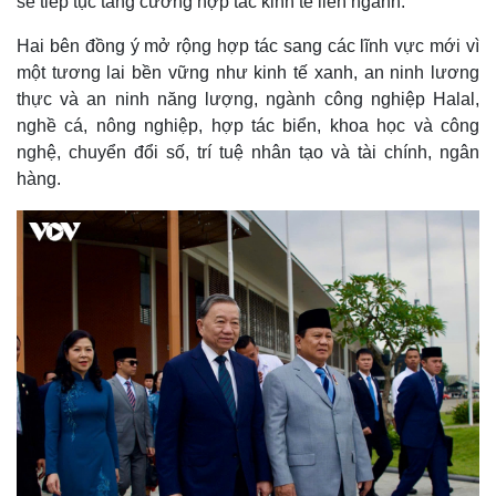
sẽ tiếp tục tăng cường hợp tác kinh tế liên ngành.
Hai bên đồng ý mở rộng hợp tác sang các lĩnh vực mới vì
một tương lai bền vững như kinh tế xanh, an ninh lương
thực và an ninh năng lượng, ngành công nghiệp Halal,
nghề cá, nông nghiệp, hợp tác biển, khoa học và công
nghệ, chuyển đổi số, trí tuệ nhân tạo và tài chính, ngân
hàng.
Kinh tế
Thị trường
Bất động sản
Giá vàng
Khởi nghiệp
Tiêu dùng
Tỷ giá
Chứng khoán
Giá cà phê