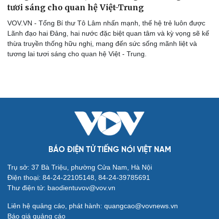
Tư vấn
Câu chuyện thời sự
tươi sáng cho quan hệ Việt-Trung
Săn Tour
Đọc truyện đêm khuya
VOV.VN - Tổng Bí thư Tô Lâm nhấn mạnh, thế hệ trẻ luôn được
check-in
Cửa sổ tình yêu
Lãnh đạo hai Đảng, hai nước đặc biệt quan tâm và kỳ vọng sẽ kế
Kể chuyện cho bé
thừa truyền thống hữu nghị, mang đến sức sống mãnh liệt và
Hạt giống tâm hồn
tương lai tươi sáng cho quan hệ Việt - Trung.
BÁO ĐIỆN TỬ TIẾNG NÓI VIỆT NAM
Trụ sở: 37 Bà Triệu, phường Cửa Nam, Hà Nội
Điện thoại: 84-24-22105148, 84-24-39785691
Thư điện tử: baodientuvov@vov.vn
Liên hệ quảng cáo, phát hành: quangcao@vovnews.vn
Báo giá quảng cáo