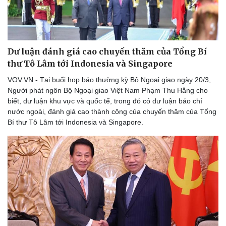
Làm đẹp - giảm cân
Phòng mạch online
Ăn sạch sống khỏe
Dư luận đánh giá cao chuyến thăm của Tổng Bí
thư Tô Lâm tới Indonesia và Singapore
VOV.VN - Tại buổi họp báo thường kỳ Bộ Ngoại giao ngày 20/3,
Người phát ngôn Bộ Ngoại giao Việt Nam Phạm Thu Hằng cho
biết, dư luận khu vực và quốc tế, trong đó có dư luận báo chí
nước ngoài, đánh giá cao thành công của chuyến thăm của Tổng
Bí thư Tô Lâm tới Indonesia và Singapore.
Văn hóa
Giải trí
Sân khấu - Điện ảnh
Nghệ sĩ