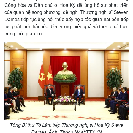
Cộng hòa và Dân chủ ở Hoa Kỳ đã ủng hộ sự phát triển
của quan hệ song phương, đề nghị Thượng nghị sĩ Steven
Daines tiếp tục ủng hộ, thúc đẩy hợp tác giữa hai bên tiếp
tục phát triển hài hòa, bền vững, hiệu quả và thực chất hơn
trong thời gian tới.
Pháp luật
Quân sự - Quốc phòng
Vụ án
Vũ khí
Tin nóng
Việt Nam
Tư vấn luật
Phân tích
Tổng Bí thư Tô Lâm tiếp Thượng nghị sĩ Hoa Kỳ Steve
Daines. Ảnh: Thống Nhất/TTXVN