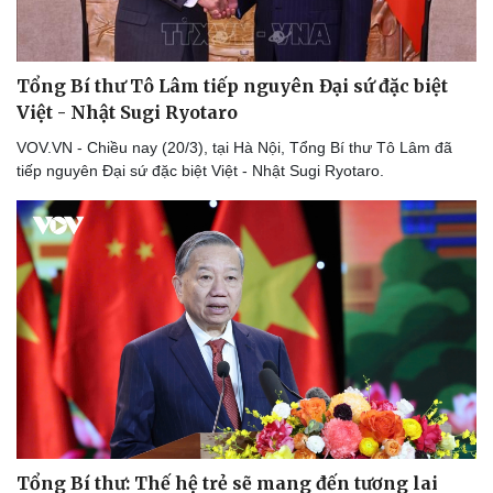
Văn học
Thời trang
Âm nhạc
Sao Việt
Di sản
Tổng Bí thư Tô Lâm tiếp nguyên Đại sứ đặc biệt
Việt - Nhật Sugi Ryotaro
VOV.VN - Chiều nay (20/3), tại Hà Nội, Tổng Bí thư Tô Lâm đã
tiếp nguyên Đại sứ đặc biệt Việt - Nhật Sugi Ryotaro.
Du lịch
Podcast
Tổng Bí thư: Thế hệ trẻ sẽ mang đến tương lai