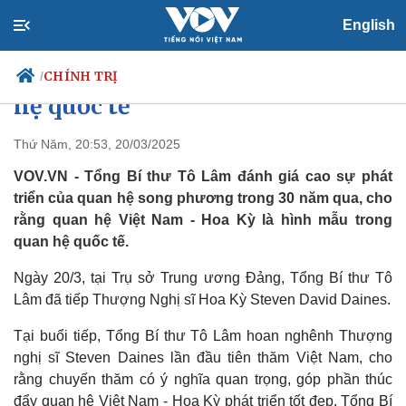
English
Tổng Bí thư: Quan hệ Việt Nam -
Hoa Kỳ là hình mẫu trong quan
CHÍNH TRỊ
/
hệ quốc tế
Thứ Năm, 20:53, 20/03/2025
Chính trị
Xã hội
VOV.VN - Tổng Bí thư Tô Lâm đánh giá cao sự phát
Đảng
Tin 24h
triển của quan hệ song phương trong 30 năm qua, cho
Tổ chức nhân sự
Dự báo thời tiết
rằng quan hệ Việt Nam - Hoa Kỳ là hình mẫu trong
Quốc hội
Giáo dục
quan hệ quốc tế.
Nhận diện sự thật
Dấu ấn VOV
Việc làm
Ngày 20/3, tại Trụ sở Trung ương Đảng, Tổng Bí thư Tô
Biển đảo
Lâm đã tiếp Thượng Nghị sĩ Hoa Kỳ Steven David Daines.
Tại buổi tiếp, Tổng Bí thư Tô Lâm hoan nghênh Thượng
nghị sĩ Steven Daines lần đầu tiên thăm Việt Nam, cho
rằng chuyến thăm có ý nghĩa quan trọng, góp phần thúc
đẩy quan hệ Việt Nam - Hoa Kỳ phát triển tốt đẹp. Tổng Bí