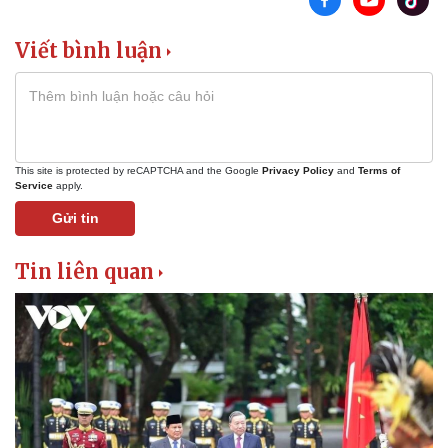
Viết bình luận
This site is protected by reCAPTCHA and the Google
Privacy Policy
and
Terms of
Service
apply.
Gửi tin
Tin liên quan
Sức khỏe
Đời sống
Dinh dưỡng - món ngon
Nhà đẹp
Cây thuốc
Blog
Sản phụ khoa
Tình yêu - Gia đình
Nhi khoa
Nam khoa