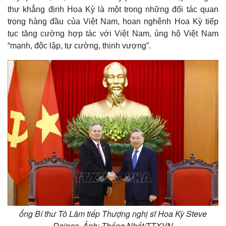
thư khẳng định Hoa Kỳ là một trong những đối tác quan
trọng hàng đầu của Việt Nam, hoan nghênh Hoa Kỳ tiếp
tục tăng cường hợp tác với Việt Nam, ủng hộ Việt Nam
“mạnh, độc lập, tự cường, thịnh vượng”.
Thế giới
Multimedia
Quan sát
Video
Cuộc sống đó đây
Ảnh
Hồ sơ
E-Magazine
Infographic
ổng Bí thư Tô Lâm tiếp Thượng nghị sĩ Hoa Kỳ Steve
Daines. Ảnh: Thống Nhất/TTXVN