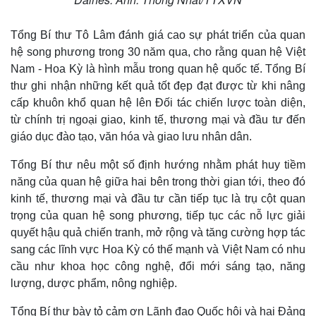
Tổng Bí thư Tô Lâm đánh giá cao sự phát triển của quan
hệ song phương trong 30 năm qua, cho rằng quan hệ Việt
Nam - Hoa Kỳ là hình mẫu trong quan hệ quốc tế. Tổng Bí
thư ghi nhận những kết quả tốt đẹp đạt được từ khi nâng
cấp khuôn khổ quan hệ lên Đối tác chiến lược toàn diện,
từ chính trị ngoại giao, kinh tế, thương mại và đầu tư đến
giáo dục đào tạo, văn hóa và giao lưu nhân dân.
Tổng Bí thư nêu một số định hướng nhằm phát huy tiềm
Kinh tế
Thị trường
năng của quan hệ giữa hai bên trong thời gian tới, theo đó
Bất động sản
Giá vàng
kinh tế, thương mại và đầu tư cần tiếp tục là trụ cột quan
Khởi nghiệp
Tiêu dùng
trọng của quan hệ song phương, tiếp tục các nỗ lực giải
Tỷ giá
quyết hậu quả chiến tranh, mở rộng và tăng cường hợp tác
Chứng khoán
sang các lĩnh vực Hoa Kỳ có thế mạnh và Việt Nam có nhu
Giá cà phê
cầu như khoa học công nghệ, đổi mới sáng tạo, năng
lượng, dược phẩm, nông nghiệp.
Tổng Bí thư bày tỏ cảm ơn Lãnh đạo Quốc hội và hai Đảng