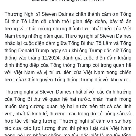
Thượng Nghị sĩ Steven Daines chân thành cảm ơn Tổng
Bí thư Tô Lâm đã dành thời gian tiếp đoàn, bày tỏ ấn
tượng và chúc mừng những thành tựu phát triển của Việt
Nam trong những năm qua. Thượng nghị sĩ Steven Daines
nhắc lại cuộc điện đàm giữa Tổng Bí thư Tô Lâm và Tổng
thống Donald Trump ngay sau khi ông Trump đắc cử Tổng
thống vào tháng 11/2024, đánh giá cuộc điện đàm khẳng
định thông điệp của Tổng thống Trump coi trọng quan hệ
với Việt Nam và vị trí ưu tiên của Việt Nam trong chiến
lược của Chính quyền Tổng thống Trump đối với khu vực.
Thể thao
Ô tô - Xe máy
Thượng nghị sĩ Steven Daines nhất trí với các định hướng
Bóng đá
Ô tô
của Tổng Bí thư về quan hệ hai nước, nhấn mạnh mong
Lịch thi đấu bóng đá
Xe máy
Thế giới thể thao
Tư vấn
muốn tăng cường quan hệ hai nước trên tất cả các lĩnh
eSports
vực, nhất là kinh tế, thương mại, trong đó có nông sản và
Hậu trường
hợp tác về năng lượng. Thượng nghị sĩ cảm ơn sự hợp
tác của các lực lượng thực thi pháp luật của Việt Nam
trong nỗ lực phòng chống ma túy, đặc biệt là ma túy tổng