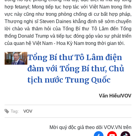
hợp fetanyl; Mong tiếp tục hợp tác với Việt Nam trong lĩnh
vực này cũng như trong phòng chống di cư bất hợp pháp,
Thượng nghị sĩ Steven Daines khẳng định sẽ sớm chuyển
lời chào và thăm hỏi của Tổng Bí thư Tô Lâm đến Tổng
thống Donald Trump và tiếp tục đóng góp vào sự phát triển
của quan hệ Việt Nam - Hoa Kỳ Nam trong thời gian tới.
Tổng Bí thư Tô Lâm điện
đàm với Tổng Bí thư, Chủ
tịch nước Trung Quốc
Doanh nghiệp
Công nghệ
Văn Hiếu/VOV
Thông tin doanh nghiệp
Sành điệu
Doanh nghiệp 24h
Tin Công nghệ
Tag:
VOV
Doanh nhân
Trải nghiệm
Vì cộng đồng
Chuyển đổi số
Mời quý độc giả theo dõi VOV.VN trên