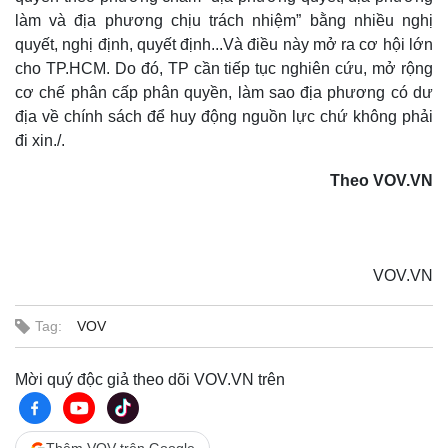
làm và địa phương chịu trách nhiệm” bằng nhiều nghị
quyết, nghị định, quyết định...Và điều này mở ra cơ hội lớn
cho TP.HCM. Do đó, TP cần tiếp tục nghiên cứu, mở rộng
cơ chế phân cấp phân quyền, làm sao địa phương có dư
địa về chính sách để huy động nguồn lực chứ không phải
Doanh nghiệp
Công nghệ
đi xin./.
Thông tin doanh nghiệp
Sành điệu
Doanh nghiệp 24h
Tin Công nghệ
Theo VOV.VN
Doanh nhân
Trải nghiệm
Vì cộng đồng
Chuyển đổi số
VOV.VN
Tag:
VOV
Mời quý độc giả theo dõi VOV.VN trên