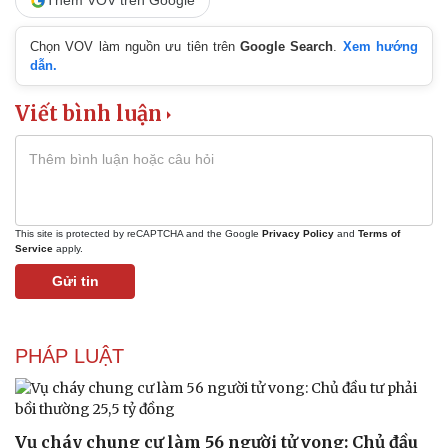
Thêm VOV trên Google
Chọn VOV làm nguồn ưu tiên trên
Google Search
.
Xem hướng
dẫn.
Viết bình luận
Sức khỏe
Đời sống
Dinh dưỡng - món ngon
Nhà đẹp
This site is protected by reCAPTCHA and the Google
Privacy Policy
and
Terms of
Cây thuốc
Blog
Service
apply.
Sản phụ khoa
Tình yêu - Gia đình
Gửi tin
Nhi khoa
Nam khoa
Làm đẹp - giảm cân
Phòng mạch online
PHÁP LUẬT
Ăn sạch sống khỏe
Vụ cháy chung cư làm 56 người tử vong: Chủ đầu