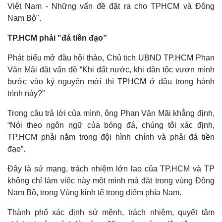
Việt Nam - Những vấn đề đặt ra cho TPHCM và Đông
Nam Bộ".
TP.HCM phải "đá tiền đạo”
Phát biểu mở đầu hội thảo, Chủ tịch UBND TP.HCM Phan
Văn Mãi đặt vấn đề “Khi đất nước, khi dân tộc vươn mình
bước vào kỷ nguyên mới thì TPHCM ở đâu trong hành
trình này?"
Trong câu trả lời của mình, ông Phan Văn Mãi khẳng định,
“Nói theo ngôn ngữ của bóng đá, chúng tôi xác định,
TP.HCM phải nằm trong đội hình chính và phải đá tiền
Thế giới
Multimedia
đạo”.
Quan sát
Video
Đây là sứ mạng, trách nhiệm lớn lao của TP.HCM và TP
Cuộc sống đó đây
Ảnh
không chỉ làm việc này một mình mà đặt trong vùng Đông
Hồ sơ
E-Magazine
Infographic
Nam Bộ, trong Vùng kinh tế trọng điểm phía Nam.
Thành phố xác định sứ mệnh, trách nhiệm, quyết tâm