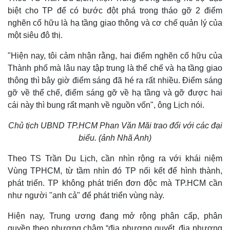
biệt cho TP để có bước đột phá trong tháo gỡ 2 điểm
Thể thao
Ô tô - Xe máy
nghẽn cố hữu là hạ tầng giao thông và cơ chế quản lý của
một siêu đô thị.
Bóng đá
Ô tô
Lịch thi đấu bóng đá
Xe máy
"Hiện nay, tôi cảm nhận rằng, hai điểm nghẽn cố hữu của
Thế giới thể thao
Tư vấn
Thành phố mà lâu nay tập trung là thể chế và hạ tầng giao
eSports
Hậu trường
thông thì bây giờ điểm sáng đã hé ra rất nhiều. Điểm sáng
gỡ về thể chế, điểm sáng gỡ về hạ tầng và gỡ được hai
cái này thì bung rất mạnh về nguồn vốn", ông Lịch nói.
Chủ tịch UBND TP.HCM Phan Văn Mãi trao đổi với các đại
biểu. (ảnh Nhã Anh)
Theo TS Trần Du Lịch, cần nhìn rộng ra với khái niệm
Vùng TPHCM, từ tầm nhìn đó TP nối kết để hình thành,
phát triển. TP không phát triển đơn độc mà TP.HCM cần
như người "anh cả" để phát triển vùng này.
Hiện nay, Trung ương đang mở rộng phân cấp, phân
quyền theo phương châm “địa phương quyết, địa phương