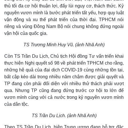
thủ tối đa cơ hội thuận lợi, đẩy lùi nguy cơ, thách thức. Kỷ
Vụ án
Vũ khí
nguyên vươn mình là bước phát triển tất yếu, hợp quy luật
Tin nóng
Việt Nam
Tư vấn luật
Phân tích
vận động và xu thế phát triển của thời đại. TPHCM nói
riêng và vùng Đông Nam Bộ nói chung không đứng ngoài
vận hội của quốc gia.
TS Trương Minh Huy Vũ. (ảnh Nhã Anh)
Còn TS Trần Du Lịch, Chủ tịch Hội đồng Tư vấn triển khai
thực hiện Nghị quyết số 98 về phát triển TPHCM cho rằng,
những hệ quả của đại dịch COVID-19 cùng những tồn tại,
bất cập kéo dài trong nhiều năm chậm được giải quyết và
TP đang còn phải đối diện với nhiều thử thách phải vượt
qua. Nhưng TP cũng đang đứng trước cơ hội to lớn để
vươn mình cùng với cả nước trong kỷ nguyên vươn mình
của dân tộc.
TS Trần Du Lịch. (ảnh Nhã Anh)
Theo TS Trần Du Lịch, hiện Trung ương đang hỗ trợ đặc