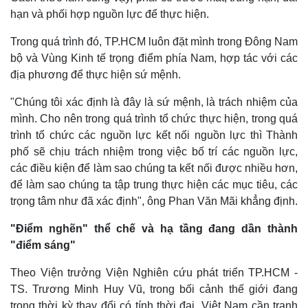
Chứng khoán
hạn và phối hợp nguồn lực để thực hiện.
Giá cà phê
Trong quá trình đó, TP.HCM luôn đặt mình trong Đông Nam
bộ và Vùng Kinh tế trọng điểm phía Nam, hợp tác với các
địa phương để thực hiện sứ mệnh.
"Chúng tôi xác định là đây là sứ mệnh, là trách nhiệm của
mình. Cho nên trong quá trình tổ chức thực hiện, trong quá
trình tổ chức các nguồn lực kết nối nguồn lực thì Thành
phố sẽ chịu trách nhiệm trong việc bố trí các nguồn lực,
các điều kiện để làm sao chúng ta kết nối được nhiều hơn,
để làm sao chúng ta tập trung thực hiện các mục tiêu, các
trọng tâm như đã xác định", ông Phan Văn Mãi khẳng định.
"Điểm nghẽn" thể chế và hạ tầng đang dần thành
"điểm sáng"
Theo Viện trưởng Viện Nghiên cứu phát triển TP.HCM -
TS. Trương Minh Huy Vũ, trong bối cảnh thế giới đang
trong thời kỳ thay đổi có tính thời đại, Việt Nam cần tranh
Pháp luật
Quân sự - Quốc phòng