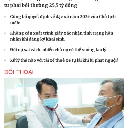
tư phải bồi thường 25,5 tỷ đồng
Công bố quyết định về đặc xá năm 2025 của Chủ tịch
nước
Không cần xuất trình giấy xác nhận tình trạng hôn
nhân khi đăng ký khai sinh
Đòi nợ sai cách, nhiều chủ nợ có thể vướng lao lý
Xử lý thế nào với tài xế thuê xe tự lái khi bị phạt nguội?
ĐỐI THOẠI
Văn hóa
Giải trí
Sân khấu - Điện ảnh
Nghệ sĩ
Văn học
Thời trang
Âm nhạc
Sao Việt
Di sản