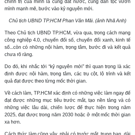
chính trị của mình là cùng đất nước, cùng dân tộc vươn
mình mạnh mẽ, bước vào kỷ nguyên mới.
Chủ tịch UBND TP.HCM Phan Văn Mãi. (ảnh Nhã Anh)
Theo Chủ tịch UBND TP.HCM, vừa qua, trong cách mạng
công nghiệp 4.0, chuyển đổi số, chuyển đổi xanh, kinh tế
số...còn có những nội hàm, trọng tâm, bước đi và kết quả
chưa rõ ràng.
Do đó, khi nhắc tới “kỷ nguyên mới” thì quan trọng là xác
định được nội hàm, trọng tâm, các trụ cột, lộ trình và kết
quả đạt được theo từng mốc thời gian.
Về cách làm, TP.HCM xác định có những việc làm ngay để
đạt được những mục tiêu trước mắt, tạo nền tảng và có
những việc lâu dài, chiến lược để thực hiện trong năm
Kinh tế
Thị trường
2025, đạt được trong năm 2030 hoặc ở một mốc thời gian
Bất động sản
Giá vàng
xa hơn.
Khởi nghiệp
Tiêu dùng
Tỷ giá
Cách thức làm cũng vậy, phải có trước mắt, trung hạn, dài