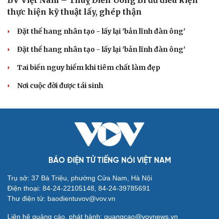
BV Việt Nam – Thuỵ Điển Uông Bí đủ điều kiện
Săn Tour
Đọc truyện đêm khuya
thực hiện kỹ thuật lấy, ghép thận
check-in
Cửa sổ tình yêu
Kể chuyện cho bé
Đặt thể hang nhân tạo - lấy lại 'bản lĩnh đàn ông'
Hạt giống tâm hồn
Đặt thể hang nhân tạo - lấy lại 'bản lĩnh đàn ông'
Tai biến nguy hiểm khi tiêm chất làm đẹp
Nơi cuộc đời được tái sinh
BÁO ĐIỆN TỬ TIẾNG NÓI VIỆT NAM
Trụ sở: 37 Bà Triệu, phường Cửa Nam, Hà Nội
Điện thoại: 84-24-22105148, 84-24-39785691
Thư điện tử: baodientuvov@vov.vn
Liên hệ quảng cáo, phát hành: quangcao@vovnews.vn