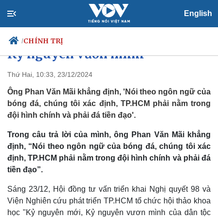
English
TP.HCM phải 'đá tiền đạo' trong
CHÍNH TRỊ
/
Kỷ nguyên vươn mình
Thứ Hai, 10:33, 23/12/2024
Ông Phan Văn Mãi khẳng định, 'Nói theo ngôn ngữ của
Chính trị
Xã hội
bóng đá, chúng tôi xác định, TP.HCM phải nằm trong
Đảng
Tin 24h
đội hình chính và phải đá tiền đạo'.
Tổ chức nhân sự
Dự báo thời tiết
Quốc hội
Giáo dục
Trong câu trả lời của mình, ông Phan Văn Mãi khẳng
Nhận diện sự thật
Dấu ấn VOV
Việc làm
định, “Nói theo ngôn ngữ của bóng đá, chúng tôi xác
Biển đảo
định, TP.HCM phải nằm trong đội hình chính và phải đá
tiền đạo”.
Sáng 23/12, Hội đồng tư vấn triển khai Nghị quyết 98 và
Viện Nghiên cứu phát triển TP.HCM tổ chức hội thảo khoa
học "Kỷ nguyên mới, Kỷ nguyên vươn mình của dân tộc