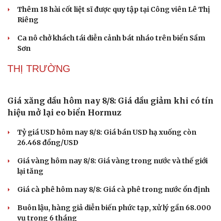
Thêm 18 hài cốt liệt sĩ được quy tập tại Công viên Lê Thị
Riêng
Ca nô chở khách tái diễn cảnh bát nháo trên biển Sầm
Sơn
THỊ TRƯỜNG
Sức khỏe
Đời sống
Dinh dưỡng - món ngon
Nhà đẹp
Cây thuốc
Blog
Sản phụ khoa
Tình yêu - Gia đình
Nhi khoa
Nam khoa
Làm đẹp - giảm cân
Phòng mạch online
Ăn sạch sống khỏe
Giá xăng dầu hôm nay 8/8: Giá dầu giảm khi có tín
hiệu mở lại eo biển Hormuz