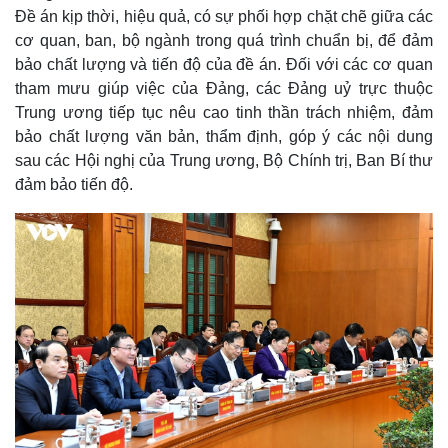
Đề án kịp thời, hiệu quả, có sự phối hợp chặt chẽ giữa các
cơ quan, ban, bộ ngành trong quá trình chuẩn bị, để đảm
bảo chất lượng và tiến độ của đề án. Đối với các cơ quan
tham mưu giúp việc của Đảng, các Đảng uỷ trực thuộc
Trung ương tiếp tục nêu cao tinh thần trách nhiệm, đảm
bảo chất lượng văn bản, thẩm định, góp ý các nội dung
sau các Hội nghị của Trung ương, Bộ Chính trị, Ban Bí thư
đảm bảo tiến độ.
Kinh tế
Thị trường
Bất động sản
Giá vàng
Khởi nghiệp
Tiêu dùng
Tỷ giá
Chứng khoán
Giá cà phê