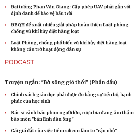
Quảng Trị đưa cán bộ về làm việc tại trung tâm
hành chính - chính trị tỉnh
Cà Mau bổ nhiệm 3 phó giám đốc sở
Bổ nhiệm 2 Thứ trưởng Bộ Ngoại giao
Đại tá Lê Hồng Giang giữ chức Phó Giám đốc Công an
Cao Bằng
Sau 1 tháng sáp nhập tổ dân phố: Công nghệ không thể
thay cán bộ đi gặp dân
QUỐC HỘI
Đại biểu Quốc hội: Trao quyền lớn cho
Petrovietnam phải có “hàng rào” kiểm soát
Đề xuất tăng tuổi nghỉ hưu sĩ quan quân đội, tùy đặc thù
từng vị trí