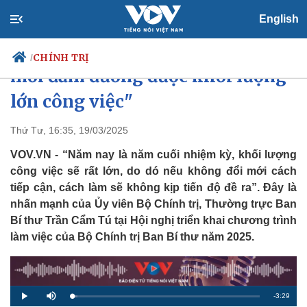
English
"Tư duy, cách làm phải thay đổi
CHÍNH TRỊ
/
mới đảm đương được khối lượng
lớn công việc"
Chính trị
Xã hội
Thứ Tư, 16:35, 19/03/2025
Đảng
Tin 24h
VOV.VN - “Năm nay là năm cuối nhiệm kỳ, khối lượng
Tổ chức nhân sự
Dự báo thời tiết
công việc sẽ rất lớn, do dó nếu không đổi mới cách
Quốc hội
Giáo dục
tiếp cận, cách làm sẽ không kịp tiến độ đề ra”. Đây là
Nhận diện sự thật
Dấu ấn VOV
nhấn mạnh của Ủy viên Bộ Chính trị, Thường trực Ban
Việc làm
Biển đảo
Bí thư Trần Cẩm Tú tại Hội nghị triển khai chương trình
làm việc của Bộ Chính trị Ban Bí thư năm 2025.
R
-
3:29
L
P
M
o
l
u