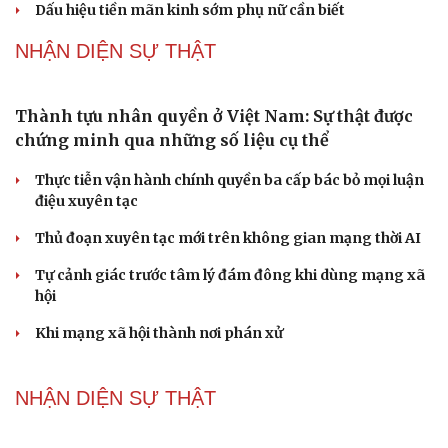
Đại tướng Phan Văn Giang: Cấp phép UAV phải gắn với
định danh để bảo vệ bầu trời
ĐBQH đề xuất nhiều giải pháp hoàn thiện Luật phòng
chống vũ khí hủy diệt hàng loạt
Luật Phòng, chống phổ biến vũ khí hủy diệt hàng loạt
không cản trở hoạt động dân sự
PODCAST
Truyện ngắn: "Bờ sông gió thổi" (Phần đầu)
Chính sách giáo dục phải được đo bằng sự tiến bộ, hạnh
phúc của học sinh
Bác sĩ cảnh báo phim người lớn, rượu bia đang âm thầm
bào mòn "bản lĩnh đàn ông"
Cái giá đắt của việc tiêm silicon làm to "cậu nhỏ"
Dấu hiệu tiền mãn kinh sớm phụ nữ cần biết