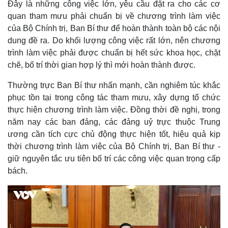
Đây là những công việc lớn, yêu cầu đặt ra cho các cơ
Quan sát
Video
quan tham mưu phải chuẩn bị về chương trình làm việc
Cuộc sống đó đây
Ảnh
của Bộ Chính trị, Ban Bí thư để hoàn thành toàn bộ các nội
Hồ sơ
E-Magazine
dung đề ra. Do khối lượng công việc rất lớn, nên chương
Infographic
trình làm việc phải được chuẩn bị hết sức khoa học, chặt
chẽ, bố trí thời gian hợp lý thì mới hoàn thành được.
Thường trực Ban Bí thư nhấn mạnh, cần nghiêm túc khắc
phục tồn tại trong công tác tham mưu, xây dựng tổ chức
thực hiện chương trình làm việc. Đồng thời đề nghị, trong
năm nay các ban đảng, các đảng uỷ trực thuộc Trung
ương cần tích cực chủ động thực hiện tốt, hiệu quả kịp
thời chương trình làm việc của Bộ Chính trị, Ban Bí thư -
giữ nguyên tắc ưu tiên bố trí các công việc quan trọng cấp
bách.