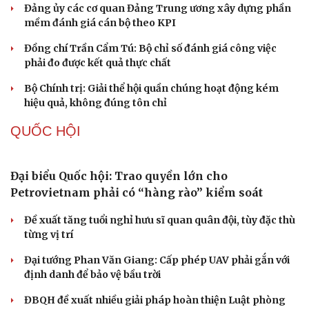
chứng minh qua những số liệu cụ thể
Thực tiễn vận hành chính quyền ba cấp bác bỏ mọi luận
điệu xuyên tạc
Thủ đoạn xuyên tạc mới trên không gian mạng thời AI
Tự cảnh giác trước tâm lý đám đông khi dùng mạng xã
hội
Khi mạng xã hội thành nơi phán xử
XÂY DỰNG, CHỈNH ĐỐN ĐẢNG
Đối ngoại linh hoạt dựa trên nền tảng chính trị
vững chắc
Điểm mới đột phá trong Chỉ thị số 07 về thực hành tư
tưởng, phong cách Hồ Chí Minh
Đảng ủy các cơ quan Đảng Trung ương xây dựng phần