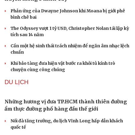
Kho đạn dược và tên lửa chủ lực của Mỹ
Tham vọng robot hóa quân đội, Ukraine đau đầu với
“ma trận” 550 biến thể
Đức tăng tốc chương trình UAV chiến đấu thông qua hợp
tác với Rolls-Royce
Thực hư việc Mỹ cạn kiệt kho tên lửa đắt tiền
Tên lửa đạn đạo Nga khoét sâu lỗ hổng phòng không
Ukraine
VĂN HÓA
Phó huyện trưởng của Hàn Quốc quảng bá lễ hội
truyền thống ở miền Tây