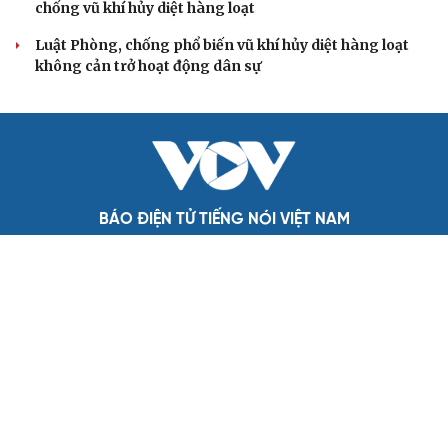
mềm đánh giá cán bộ theo KPI
Đồng chí Trần Cẩm Tú: Bộ chỉ số đánh giá công việc
phải đo được kết quả thực chất
Bộ Chính trị: Giải thể hội quần chúng hoạt động kém
hiệu quả, không đúng tôn chỉ
QUỐC HỘI
Đại biểu Quốc hội: Trao quyền lớn cho
Petrovietnam phải có “hàng rào” kiểm soát
Đề xuất tăng tuổi nghỉ hưu sĩ quan quân đội, tùy đặc thù
từng vị trí
Đại tướng Phan Văn Giang: Cấp phép UAV phải gắn với
định danh để bảo vệ bầu trời
ĐBQH đề xuất nhiều giải pháp hoàn thiện Luật phòng
chống vũ khí hủy diệt hàng loạt