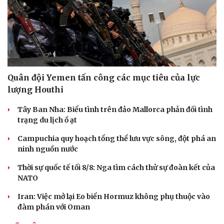
Thông tin doanh nghiệp
Sành điệu
Doanh nghiệp 24h
Tin Công nghệ
Doanh nhân
Trải nghiệm
Vì cộng đồng
Chuyển đổi số
Quân đội Yemen tấn công các mục tiêu của lực
lượng Houthi
Tây Ban Nha: Biểu tình trên đảo Mallorca phản đối tình
trạng du lịch ồ ạt
Campuchia quy hoạch tổng thể lưu vực sông, đột phá an
ninh nguồn nước
Thời sự quốc tế tối 8/8: Nga tìm cách thử sự đoàn kết của
NATO
Iran: Việc mở lại Eo biển Hormuz không phụ thuộc vào
đàm phán với Oman