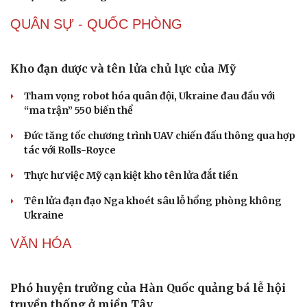
Tỷ giá USD hôm nay 8/8: Giá bán USD hạ xuống còn
26.468 đồng/USD
Giá vàng hôm nay 8/8: Giá vàng trong nước và thế giới
lại tăng
Giá cà phê hôm nay 8/8: Giá cà phê trong nước ổn định
Buôn lậu, hàng giả diễn biến phức tạp, xử lý gần 68.000
vụ trong 6 tháng
QUÂN SỰ - QUỐC PHÒNG