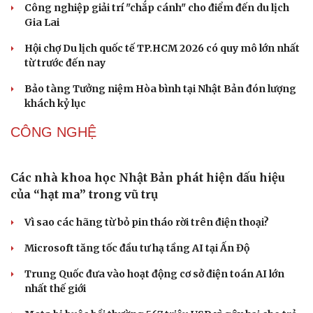
Phản ứng của Dwayne Johnson khi Moana bị giới phê
bình chê bai
Văn hóa
Giải trí
The Odyssey vượt 1 tỷ USD, Christopher Nolan tái lập kỳ
Sân khấu - Điện ảnh
Nghệ sĩ
tích sau 14 năm
Văn học
Thời trang
Âm nhạc
Sao Việt
Cần một hệ sinh thái trách nhiệm để ngăn âm nhạc lệch
Di sản
chuẩn
Khi bảo tàng đưa hiện vật bước ra khỏi tủ kính trò
chuyện cùng công chúng
DU LỊCH
Những hương vị đưa TP.HCM thành thiên đường
ẩm thực đường phố hàng đầu thế giới
Nối đà tăng trưởng, du lịch Vĩnh Long hấp dẫn khách
quốc tế
Công nghiệp giải trí "chắp cánh" cho điểm đến du lịch