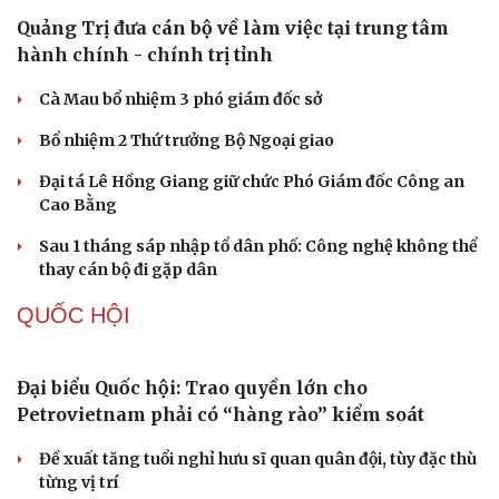
em
PHÁP LUẬT
Biên phòng Quảng Trị ngăn chặn vận chuyển
hơn 210 kg vật liệu nổ
2 đối tượng lừa đảo hơn 7 tỷ đồng bằng thủ đoạn "vay
đáo hạn ngân hàng"
Tạm giam cha dượng hành hạ, bắt bé gái 11 tuổi quỳ đến
1 giờ sáng
Du lịch
Podcast
Bị bắt sau khi qua Campuchia mua súng quân dụng để
Tư vấn
Câu chuyện thời sự
"phòng thân"
Săn Tour
Đọc truyện đêm khuya
check-in
Cửa sổ tình yêu
Bắt giam nữ TikToker Phượng Nguyễn
Kể chuyện cho bé
Hạt giống tâm hồn
TỔ CHỨC NHÂN SỰ