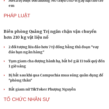
Gia Lai
Hội chợ Du lịch quốc tế TP.HCM 2026 có quy mô lớn nhất
từ trước đến nay
Bảo tàng Tưởng niệm Hòa bình tại Nhật Bản đón lượng
khách kỷ lục
CÔNG NGHỆ
Các nhà khoa học Nhật Bản phát hiện dấu hiệu
của “hạt ma” trong vũ trụ
Vì sao các hãng từ bỏ pin tháo rời trên điện thoại?
Microsoft tăng tốc đầu tư hạ tầng AI tại Ấn Độ
Trung Quốc đưa vào hoạt động cơ sở điện toán AI lớn
nhất thế giới
Meta bị buộc bồi thường 567 triệu USD vì gây hại cho trẻ