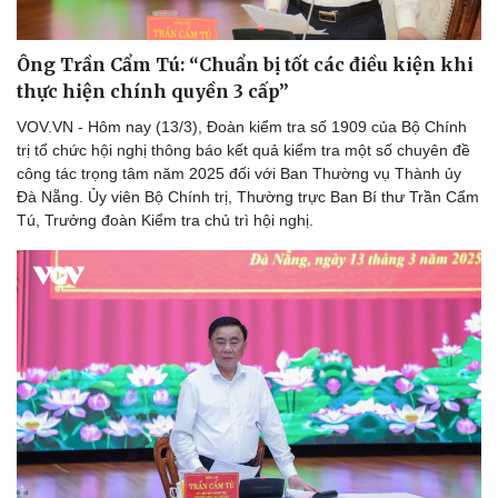
Ông Trần Cẩm Tú: “Chuẩn bị tốt các điều kiện khi
thực hiện chính quyền 3 cấp”
VOV.VN - Hôm nay (13/3), Đoàn kiểm tra số 1909 của Bộ Chính
trị tổ chức hội nghị thông báo kết quả kiểm tra một số chuyên đề
công tác trọng tâm năm 2025 đối với Ban Thường vụ Thành ủy
Đà Nẵng. Ủy viên Bộ Chính trị, Thường trực Ban Bí thư Trần Cẩm
Tú, Trưởng đoàn Kiểm tra chủ trì hội nghị.
Thể thao
Ô tô - Xe máy
Bóng đá
Ô tô
Lịch thi đấu bóng đá
Xe máy
Thế giới thể thao
Tư vấn
eSports
Hậu trường