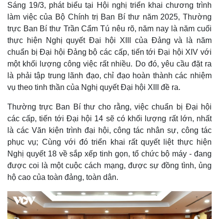
a
Sáng 19/3, phát biểu tại Hội nghị triển khai chương trình
a
t
e
d
y
e
e
làm việc của Bộ Chính trị Ban Bí thư năm 2025, Thường
d
m
:
trực Ban Bí thư Trần Cẩm Tú nêu rõ, năm nay là năm cuối
2
.
a
9
thực hiện Nghị quyết Đại hội XIII của Đảng và là năm
3
%
chuẩn bị Đại hội Đảng bộ các cấp, tiến tới Đại hội XIV với
i
một khối lượng công việc rất nhiều. Do đó, yêu cầu đặt ra
n
là phải tập trung lãnh đạo, chỉ đạo hoàn thành các nhiệm
i
vụ theo tinh thần của Nghị quyết Đại hội XIII đề ra.
n
Thường trực Ban Bí thư cho rằng, việc chuẩn bị Đại hội
g
các cấp, tiến tới Đại hội 14 sẽ có khối lượng rất lớn, nhất
T
là các Văn kiện trình đại hội, công tác nhân sự, công tác
i
phục vụ; Cùng với đó triển khai rất quyết liệt thực hiện
Nghị quyết 18 về sắp xếp tinh gọn, tổ chức bộ máy - đang
m
được coi là một cuộc cách mạng, được sự đồng tình, ủng
e
hộ cao của toàn đảng, toàn dân.