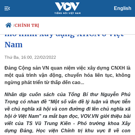
English
Từng bước bổ sung, hoàn thiện
CHÍNH TRỊ
/
mô hình xây dựng XHCN ở Việt
Nam
Chính trị
Xã hội
Thứ Ba, 16:00, 22/02/2022
Đảng
Tin 24h
Đảng Cộng sản VN quan niệm việc xây dựng CNXH là
Tổ chức nhân sự
Dự báo thời tiết
một quá trình vận động, chuyển hóa liên tục, không
Quốc hội
Giáo dục
ngừng phát triển từ thấp đến cao...
Nhận diện sự thật
Dấu ấn VOV
Việc làm
Nhân dịp cuốn sách của Tổng Bí thư Nguyễn Phú
Biển đảo
Trọng có nhan đề “Một số vấn đề lý luận và thực tiễn
về chủ nghĩa xã hội và con đường đi lên chủ nghĩa xã
hội ở Việt Nam" ra mắt bạn đọc, VOV.VN giới thiệu bài
viết của TS Vũ Trung Kiên - Phó trưởng khoa Xây
dựng Đảng, Học viện Chính trị khu vực II về con