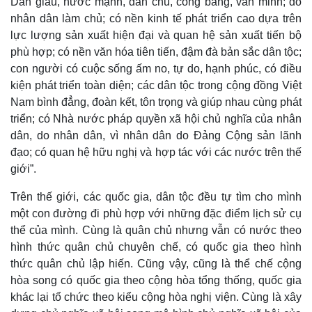
Dân giàu, nước mạnh, dân chủ, công bằng, văn minh; do
nhân dân làm chủ; có nền kinh tế phát triển cao dựa trên
lực lượng sản xuất hiện đại và quan hệ sản xuất tiến bộ
phù hợp; có nền văn hóa tiên tiến, đậm đà bản sắc dân tộc;
Pháp luật
Quân sự - Quốc phòng
con người có cuộc sống ấm no, tự do, hạnh phúc, có điều
Vụ án
Vũ khí
kiện phát triển toàn diện; các dân tộc trong cộng đồng Việt
Tin nóng
Việt Nam
Nam bình đẳng, đoàn kết, tôn trọng và giúp nhau cùng phát
Tư vấn luật
Phân tích
triển; có Nhà nước pháp quyền xã hội chủ nghĩa của nhân
dân, do nhân dân, vì nhân dân do Đảng Cộng sản lãnh
đạo; có quan hệ hữu nghị và hợp tác với các nước trên thế
giới”.
Trên thế giới, các quốc gia, dân tộc đều tự tìm cho mình
một con đường đi phù hợp với những đặc điểm lịch sử cụ
thể của mình. Cùng là quân chủ nhưng vẫn có nước theo
hình thức quân chủ chuyên chế, có quốc gia theo hình
thức quân chủ lập hiến. Cũng vậy, cũng là thể chế cộng
hòa song có quốc gia theo cộng hòa tổng thống, quốc gia
khác lại tổ chức theo kiểu cộng hòa nghị viện. Cùng là xây