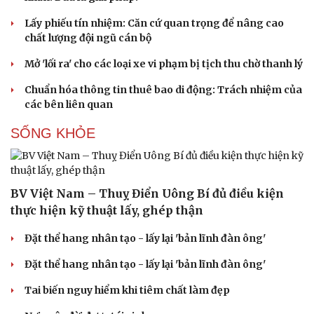
Lấy phiếu tín nhiệm: Căn cứ quan trọng để nâng cao
chất lượng đội ngũ cán bộ
Mở 'lối ra' cho các loại xe vi phạm bị tịch thu chờ thanh lý
Chuẩn hóa thông tin thuê bao di động: Trách nhiệm của
các bên liên quan
Du lịch
Podcast
SỐNG KHỎE
Tư vấn
Câu chuyện thời sự
Săn Tour
Đọc truyện đêm khuya
check-in
Cửa sổ tình yêu
Kể chuyện cho bé
BV Việt Nam – Thuỵ Điển Uông Bí đủ điều kiện
Hạt giống tâm hồn
thực hiện kỹ thuật lấy, ghép thận
Đặt thể hang nhân tạo - lấy lại 'bản lĩnh đàn ông'
Đặt thể hang nhân tạo - lấy lại 'bản lĩnh đàn ông'
Tai biến nguy hiểm khi tiêm chất làm đẹp