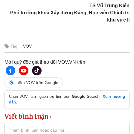
TS Vũ Trung Kiên
Phó trưởng khoa Xây dựng Đảng, Học viện Chính trị
khu vực II
Tag:
VOV
Mời quý độc giả theo dõi VOV.VN trên
Thêm VOV trên Google
Chọn VOV làm nguồn ưu tiên trên
Google Search
.
Xem hướng
dẫn.
Sức khỏe
Đời sống
Viết bình luận
Dinh dưỡng - món ngon
Nhà đẹp
Cây thuốc
Blog
Sản phụ khoa
Tình yêu - Gia đình