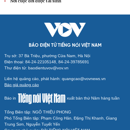
Nơi cuộc đời được tái sinh
BÁO ĐIỆN TỬ TIẾNG NÓI VIỆT NAM
Trụ sở: 37 Bà Triệu, phường Cửa Nam, Hà Nội
Điện thoại: 84-24-22105148, 84-24-39785691
Thư điện tử: baodientuvov@vov.vn
Liên hệ quảng cáo, phát hành: quangcao@vovnews.vn
Báo giá quảng cáo
Cải chính
Báo in
xuất bản thứ Năm hàng tuần
Tổng Biên tập: NGÔ THIỆU PHONG
Phó Tổng Biên tập: Phạm Công Hân, Đặng Thị Khanh, Giang
Trung Sơn, Nguyễn Tuyết Yến