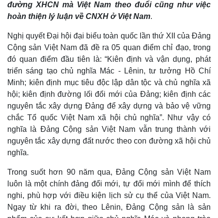
đường XHCN mà Việt Nam theo đuổi cũng như việc
hoàn thiện lý luận về CNXH ở Việt Nam
.
Nghị quyết Đại hội đại biểu toàn quốc lần thứ XII của Đảng
Cộng sản Việt Nam đã đề ra 05 quan điểm chỉ đạo, trong
đó quan điểm đầu tiên là: “Kiên định và vận dụng, phát
triển sáng tạo chủ nghĩa Mác - Lênin, tư tưởng Hồ Chí
Minh; kiên định mục tiêu độc lập dân tộc và chủ nghĩa xã
hội; kiên định đường lối đổi mới của Đảng; kiên định các
nguyên tắc xây dựng Đảng để xây dựng và bảo vệ vững
chắc Tổ quốc Việt Nam xã hội chủ nghĩa”. Như vậy có
nghĩa là Đảng Cộng sản Việt Nam vẫn trung thành với
nguyên tắc xây dựng đất nước theo con đường xã hội chủ
nghĩa.
Thế giới
Multimedia
Quan sát
Video
Trong suốt hơn 90 năm qua, Đảng Cộng sản Việt Nam
Cuộc sống đó đây
Ảnh
luôn là một chính đảng đổi mới, tự đổi mới mình để thích
Hồ sơ
E-Magazine
nghi, phù hợp với điều kiện lịch sử cụ thể của Việt Nam.
Infographic
Ngay từ khi ra đời, theo Lênin, Đảng Cộng sản là sản