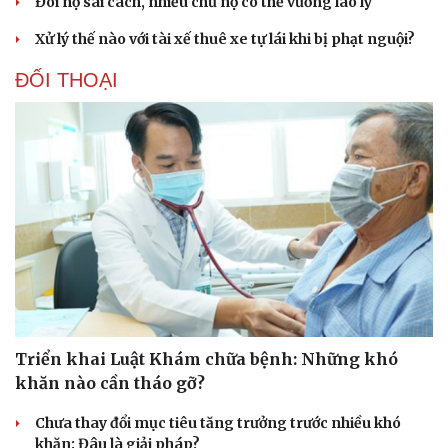
Đòi nợ sai cách, nhiều chủ nợ có thể vướng lao lý
Xử lý thế nào với tài xế thuê xe tự lái khi bị phạt nguội?
ĐỐI THOẠI
Văn hóa
Giải trí
Sân khấu - Điện ảnh
Nghệ sĩ
Văn học
Thời trang
Âm nhạc
Sao Việt
Di sản
Triển khai Luật Khám chữa bệnh: Những khó
khăn nào cần tháo gỡ?
Chưa thay đổi mục tiêu tăng trưởng trước nhiều khó
khăn: Đâu là giải pháp?