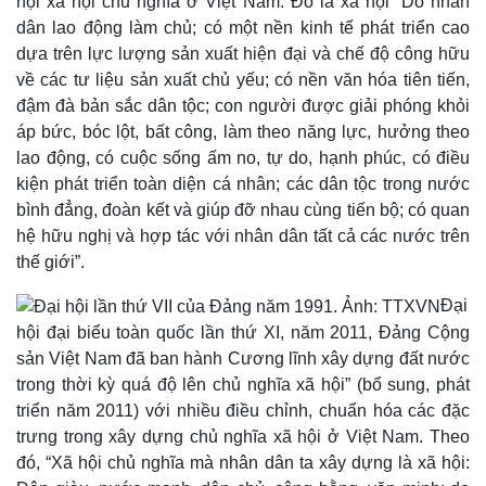
hội xã hội chủ nghĩa ở Việt Nam. Đó là xã hội “Do nhân
Khởi nghiệp
Tiêu dùng
dân lao động làm chủ; có một nền kinh tế phát triển cao
Tỷ giá
dựa trên lực lượng sản xuất hiện đại và chế độ công hữu
Chứng khoán
về các tư liệu sản xuất chủ yếu; có nền văn hóa tiên tiến,
Giá cà phê
đậm đà bản sắc dân tộc; con người được giải phóng khỏi
áp bức, bóc lột, bất công, làm theo năng lực, hưởng theo
lao động, có cuộc sống ấm no, tự do, hạnh phúc, có điều
kiện phát triển toàn diện cá nhân; các dân tộc trong nước
bình đẳng, đoàn kết và giúp đỡ nhau cùng tiến bộ; có quan
hệ hữu nghị và hợp tác với nhân dân tất cả các nước trên
thế giới”.
Đại
hội đại biểu toàn quốc lần thứ XI, năm 2011, Đảng Cộng
sản Việt Nam đã ban hành Cương lĩnh xây dựng đất nước
trong thời kỳ quá độ lên chủ nghĩa xã hội” (bổ sung, phát
triển năm 2011) với nhiều điều chỉnh, chuẩn hóa các đặc
trưng trong xây dựng chủ nghĩa xã hội ở Việt Nam. Theo
đó, “Xã hội chủ nghĩa mà nhân dân ta xây dựng là xã hội: