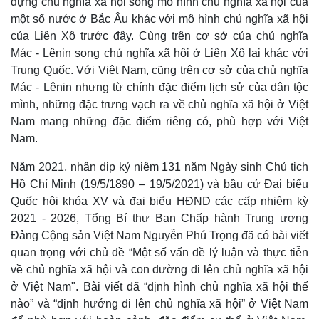
dựng chủ nghĩa xã hội song mô hình chủ nghĩa xã hội của
một số nước ở Bắc Âu khác với mô hình chủ nghĩa xã hội
của Liên Xô trước đây. Cùng trên cơ sở của chủ nghĩa
Mác - Lênin song chủ nghĩa xã hội ở Liên Xô lại khác với
Trung Quốc. Với Việt Nam, cũng trên cơ sở của chủ nghĩa
Mác - Lênin nhưng từ chính đặc điểm lịch sử của dân tộc
mình, những đặc trưng vạch ra về chủ nghĩa xã hội ở Việt
Thể thao
Ô tô - Xe máy
Nam mang những đặc điểm riêng có, phù hợp với Việt
Bóng đá
Ô tô
Nam.
Lịch thi đấu bóng đá
Xe máy
Thế giới thể thao
Tư vấn
Năm 2021, nhân dịp kỷ niệm 131 năm Ngày sinh Chủ tịch
eSports
Hồ Chí Minh (19/5/1890 – 19/5/2021) và bầu cử Đại biểu
Hậu trường
Quốc hội khóa XV và đại biểu HĐND các cấp nhiệm kỳ
2021 - 2026, Tổng Bí thư Ban Chấp hành Trung ương
Đảng Cộng sản Việt Nam Nguyễn Phú Trọng đã có bài viết
quan trọng với chủ đề “Một số vấn đề lý luận và thực tiễn
về chủ nghĩa xã hội và con đường đi lên chủ nghĩa xã hội
ở Việt Nam". Bài viết đã “định hình chủ nghĩa xã hội thế
nào” và “định hướng đi lên chủ nghĩa xã hội” ở Việt Nam