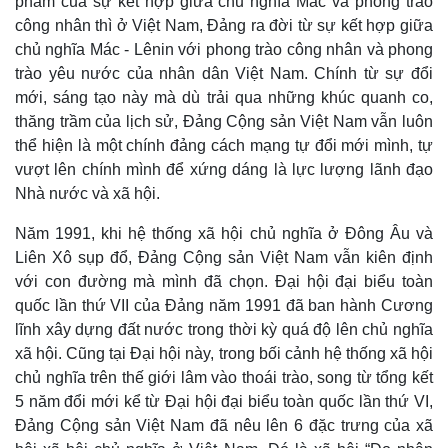
phẩm của sự kết hợp giữa chủ nghĩa Mác và phong trào
công nhân thì ở Việt Nam, Đảng ra đời từ sự kết hợp giữa
chủ nghĩa Mác - Lênin với phong trào công nhân và phong
trào yêu nước của nhân dân Việt Nam. Chính từ sự đổi
mới, sáng tạo này mà dù trải qua những khúc quanh co,
thăng trầm của lịch sử, Đảng Cộng sản Việt Nam vẫn luôn
thể hiện là một chính đảng cách mạng tự đổi mới mình, tự
vượt lên chính mình để xứng dáng là lực lượng lãnh đạo
Nhà nước và xã hội.
Năm 1991, khi hệ thống xã hội chủ nghĩa ở Đông Âu và
Liên Xô sụp đổ, Đảng Cộng sản Việt Nam vẫn kiên định
với con đường mà mình đã chọn. Đại hội đại biểu toàn
quốc lần thứ VII của Đảng năm 1991 đã ban hành Cương
lĩnh xây dựng đất nước trong thời kỳ quá độ lên chủ nghĩa
xã hội. Cũng tại Đại hội này, trong bối cảnh hệ thống xã hội
chủ nghĩa trên thế giới lâm vào thoái trào, song từ tổng kết
5 năm đổi mới kể từ Đại hội đại biểu toàn quốc lần thứ VI,
Kinh tế
Thị trường
Đảng Cộng sản Việt Nam đã nêu lên 6 đặc trưng của xã
Bất động sản
Giá vàng