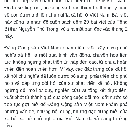
để phù hợp với hoàn cảnh, đặc điểm cụ thể ở Việt Nam.
Đó là sự tiếp nối, bổ sung và hoàn thiện hệ thống lý luận
về con đường đi lên chủ nghĩa xã hội ở Việt Nam. Bài viết
này cũng là nhan đề cuốn sách gồm 29 bài viết của Tổng
Bí thư Nguyễn Phú Trọng, vừa ra mắt bạn đọc vào tháng 2
này.
Đảng Cộng sản Việt Nam quan niệm việc xây dựng chủ
nghĩa xã hội là một quá trình vận động, chuyển hóa liên
tục, không ngừng phát triển từ thấp đến cao, từ chưa hoàn
thiện đến hoàn thiện hơn. Vì vậy, các đặc trưng của xã hội
xã hội chủ nghĩa đã luôn được bổ sung, phát triển cho phù
Doanh nghiệp
Công nghệ
hợp và đáp ứng đòi hỏi của sự phát triển xã hội. Không
Thông tin doanh nghiệp
Sành điệu
ngừng đổi mới tư duy, nghiên cứu và tổng kết thực tiễn,
Doanh nghiệp 24h
Tin Công nghệ
xuất phát từ thành quả của công cuộc đổi mới đất nước sẽ
Doanh nhân
Trải nghiệm
tiếp tục gợi mở để Đảng Cộng sản Việt Nam khám phá
Vì cộng đồng
Chuyển đổi số
những vấn đề, những nội dung, những đặc trưng mới của
xã hội xã hội chủ nghĩa mà Việt Nam đã và đang hướng
tới./.