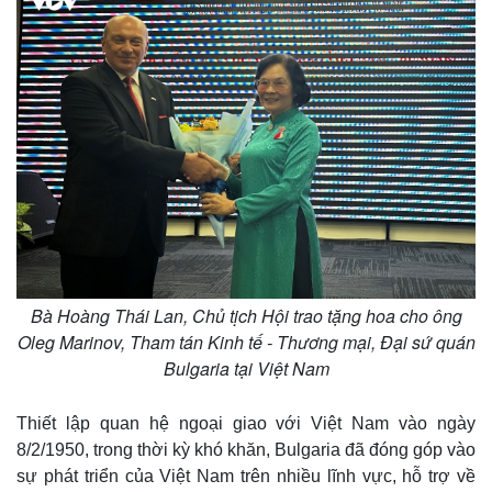
Thế giới
Multimedia
Quan sát
Video
Cuộc sống đó đây
Ảnh
Hồ sơ
E-Magazine
Infographic
Bà Hoàng Thái Lan, Chủ tịch Hội trao tặng hoa cho ông
Oleg Marinov, Tham tán Kinh tế - Thương mại, Đại sứ quán
Bulgaria tại Việt Nam
Thiết lập quan hệ ngoại giao với Việt Nam vào ngày
8/2/1950, trong thời kỳ khó khăn, Bulgaria đã đóng góp vào
sự phát triển của Việt Nam trên nhiều lĩnh vực, hỗ trợ về