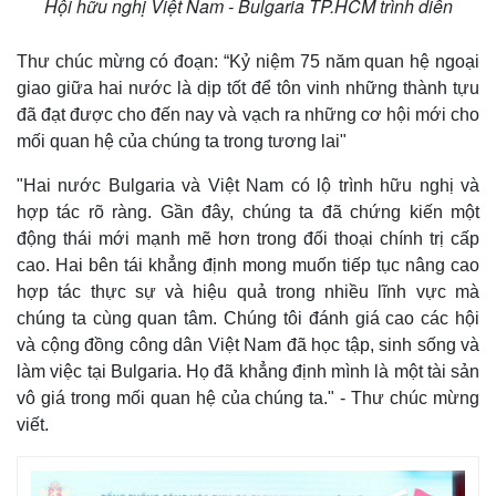
Hội hữu nghị Việt Nam - Bulgaria TP.HCM trình diễn
Thư chúc mừng có đoạn: “Kỷ niệm 75 năm quan hệ ngoại
giao giữa hai nước là dịp tốt để tôn vinh những thành tựu
đã đạt được cho đến nay và vạch ra những cơ hội mới cho
mối quan hệ của chúng ta trong tương lai"
"Hai nước Bulgaria và Việt Nam có lộ trình hữu nghị và
hợp tác rõ ràng. Gần đây, chúng ta đã chứng kiến một
động thái mới mạnh mẽ hơn trong đối thoại chính trị cấp
cao. Hai bên tái khẳng định mong muốn tiếp tục nâng cao
hợp tác thực sự và hiệu quả trong nhiều lĩnh vực mà
chúng ta cùng quan tâm. Chúng tôi đánh giá cao các hội
và cộng đồng công dân Việt Nam đã học tập, sinh sống và
làm việc tại Bulgaria. Họ đã khẳng định mình là một tài sản
vô giá trong mối quan hệ của chúng ta." - Thư chúc mừng
viết.
Kinh tế
Thị trường
Bất động sản
Giá vàng