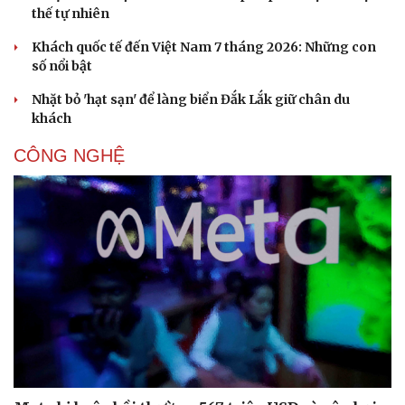
thế tự nhiên
Khách quốc tế đến Việt Nam 7 tháng 2026: Những con
số nổi bật
Nhặt bỏ 'hạt sạn' để làng biển Đắk Lắk giữ chân du
khách
CÔNG NGHỆ
Văn hóa
Giải trí
Sân khấu - Điện ảnh
Nghệ sĩ
Văn học
Thời trang
Âm nhạc
Sao Việt
Di sản