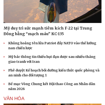
Mỹ duy trì sức mạnh tiêm kích F-22 tại Trung
Đông bằng “mạch máu” KC-135
Khủng hoảng tên lửa Patriot đẩy NATO vào thế lưỡng
nan chiến lược
Mỹ bác thông tin thiếu hụt đạn dược sau nhiều tháng
giao tranh với Iran
Phê duyệt Kế hoạch bồi dưỡng kiến thức quốc phòng và
an ninh cho đối tượng 1
Bế mạc Vòng Chung kết Hội thao Công an Nhân dân
Sức khỏe
Đời sống
năm 2026
Dinh dưỡng - món ngon
Nhà đẹp
VĂN HÓA
Cây thuốc
Blog
Sản phụ khoa
Tình yêu - Gia đình