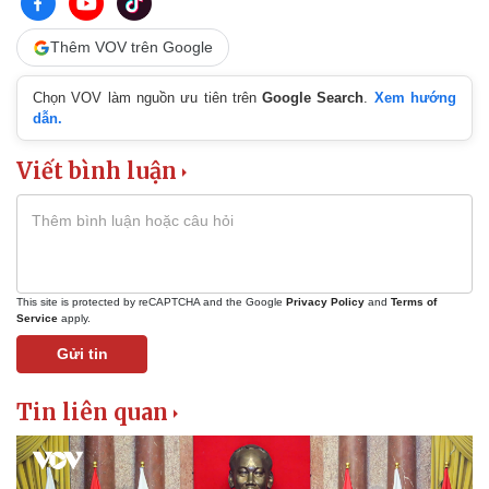
Thêm VOV trên Google
Chọn VOV làm nguồn ưu tiên trên
Google Search
.
Xem hướng
dẫn.
Viết bình luận
This site is protected by reCAPTCHA and the Google
Privacy Policy
and
Terms of
Service
apply.
Gửi tin
Tin liên quan