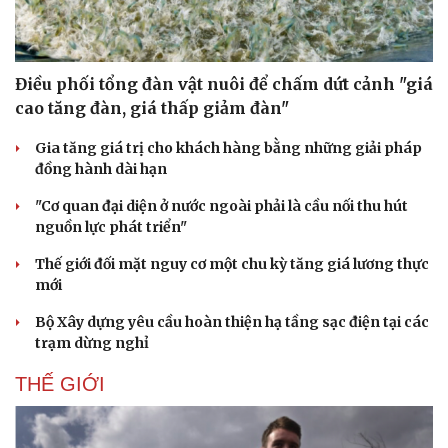
Điều phối tổng đàn vật nuôi để chấm dứt cảnh "giá
cao tăng đàn, giá thấp giảm đàn"
Gia tăng giá trị cho khách hàng bằng những giải pháp
Thể thao
Ô tô - Xe máy
đồng hành dài hạn
Bóng đá
Ô tô
"Cơ quan đại diện ở nước ngoài phải là cầu nối thu hút
Lịch thi đấu bóng đá
Xe máy
nguồn lực phát triển"
Thế giới thể thao
Tư vấn
eSports
Thế giới đối mặt nguy cơ một chu kỳ tăng giá lương thực
Hậu trường
mới
Bộ Xây dựng yêu cầu hoàn thiện hạ tầng sạc điện tại các
trạm dừng nghỉ
THẾ GIỚI