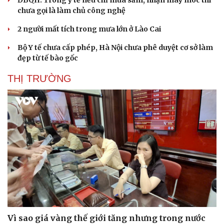
ĐBQH: Trong y tế nếu chỉ mua sắm, nhận máy móc thì
chưa gọi là làm chủ công nghệ
Doanh nghiệp
Công nghệ
2 người mất tích trong mưa lớn ở Lào Cai
Thông tin doanh nghiệp
Sành điệu
Bộ Y tế chưa cấp phép, Hà Nội chưa phê duyệt cơ sở làm
Doanh nghiệp 24h
Tin Công nghệ
đẹp từ tế bào gốc
Doanh nhân
Trải nghiệm
Vì cộng đồng
Chuyển đổi số
THỊ TRƯỜNG
Vì sao giá vàng thế giới tăng nhưng trong nước