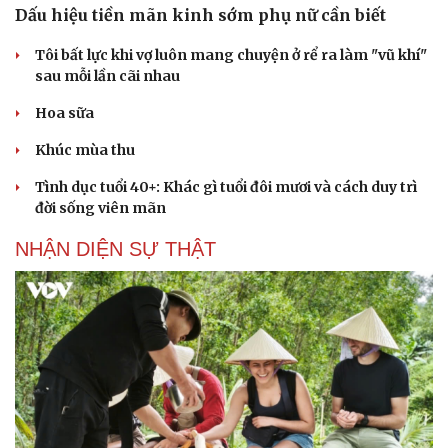
Dấu hiệu tiền mãn kinh sớm phụ nữ cần biết
Tôi bất lực khi vợ luôn mang chuyện ở rể ra làm "vũ khí"
sau mỗi lần cãi nhau
Cải chính
Hoa sữa
Khúc mùa thu
Tình dục tuổi 40+: Khác gì tuổi đôi mươi và cách duy trì
đời sống viên mãn
NHẬN DIỆN SỰ THẬT