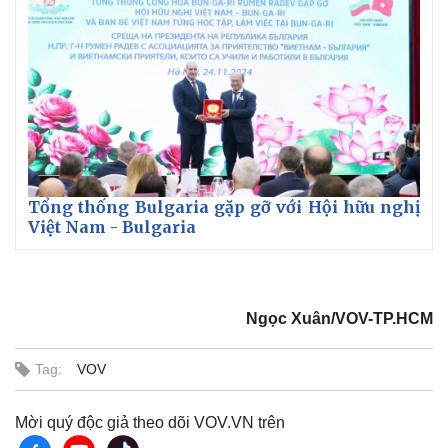
Khởi nghiệp
Tiêu dùng
Tỷ giá
Chứng khoán
Giá cà phê
Tổng thống Bulgaria gặp gỡ với Hội hữu nghị
Việt Nam - Bulgaria
Ngọc Xuân/VOV-TP.HCM
Tag:
VOV
Mời quý độc giả theo dõi VOV.VN trên