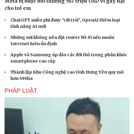
Meta bị buộc bồi thường 567 triệu USD vì gây hại
cho trẻ em
ChatGPT miễn phí được “cởi trói”, OpenAI thêm loạt
tính năng AI mới
Những nơi không nên đặt router Wi-Fi nếu muốn
Internet luôn ổn định
Apple và Samsung áp đảo các đối thủ trong phân khúc
smartphone cao cấp
Thành lập Khu Công nghệ cao tỉnh Hưng Yên quy mô
hơn 496ha
PHÁP LUẬT