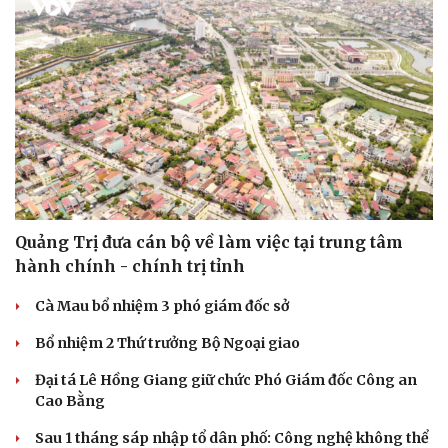
Du lịch
Podcast
Tư vấn
Câu chuyện thời sự
Quảng Trị đưa cán bộ về làm việc tại trung tâm
Săn Tour
Đọc truyện đêm khuya
hành chính - chính trị tỉnh
check-in
Cửa sổ tình yêu
Kể chuyện cho bé
Cà Mau bổ nhiệm 3 phó giám đốc sở
Hạt giống tâm hồn
Bổ nhiệm 2 Thứ trưởng Bộ Ngoại giao
Đại tá Lê Hồng Giang giữ chức Phó Giám đốc Công an
Cao Bằng
Sau 1 tháng sáp nhập tổ dân phố: Công nghệ không thể