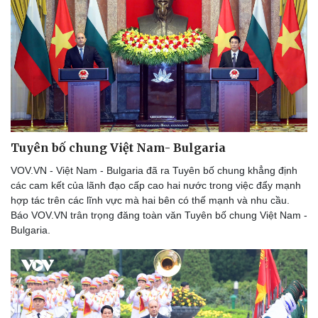
Tuyên bố chung Việt Nam- Bulgaria
VOV.VN - Việt Nam - Bulgaria đã ra Tuyên bố chung khẳng định
các cam kết của lãnh đạo cấp cao hai nước trong việc đẩy mạnh
hợp tác trên các lĩnh vực mà hai bên có thế mạnh và nhu cầu.
Báo VOV.VN trân trọng đăng toàn văn Tuyên bố chung Việt Nam -
Pháp luật
Quân sự - Quốc phòng
Bulgaria.
Vụ án
Vũ khí
Tin nóng
Việt Nam
Tư vấn luật
Phân tích