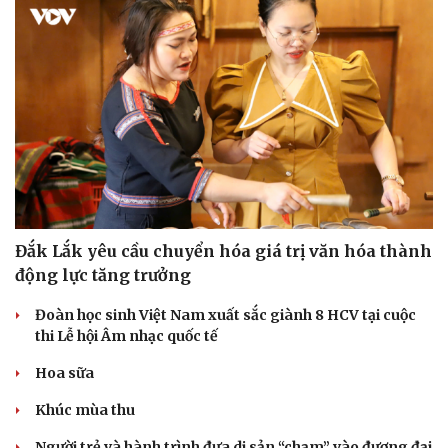
Nhi khoa
Nam khoa
Làm đẹp - giảm cân
Phòng mạch online
Ăn sạch sống khỏe
Đắk Lắk yêu cầu chuyển hóa giá trị văn hóa thành
động lực tăng trưởng
Đoàn học sinh Việt Nam xuất sắc giành 8 HCV tại cuộc
thi Lễ hội Âm nhạc quốc tế
Hoa sữa
Khúc mùa thu
Người trẻ và hành trình đưa di sản “chạm” vào đương đại