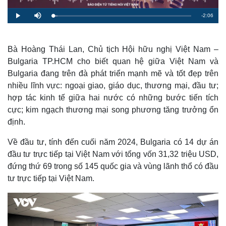
R
-
2:06
L
P
M
o
l
u
a
a
t
e
d
y
e
e
d
m
:
Bà Hoàng Thái Lan, Chủ tịch Hội hữu nghị Việt Nam –
3
.
Bulgaria TP.HCM cho biết quan hệ giữa Việt Nam và
a
2
5
Bulgaria đang trên đà phát triển mạnh mẽ và tốt đẹp trên
%
i
nhiều lĩnh vực: ngoại giao, giáo dục, thương mại, đầu tư;
n
hợp tác kinh tế giữa hai nước có những bước tiến tích
i
cực; kim ngạch thương mại song phương tăng trưởng ổn
định.
n
g
Về đầu tư, tính đến cuối năm 2024, Bulgaria có 14 dự án
T
đầu tư trực tiếp tại Việt Nam với tổng vốn 31,32 triệu USD,
đứng thứ 69 trong số 145 quốc gia và vùng lãnh thổ có đầu
i
tư trực tiếp tại Việt Nam.
m
e