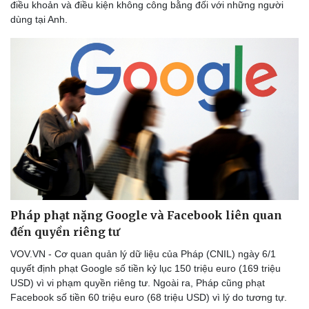
điều khoản và điều kiện không công bằng đối với những người
dùng tại Anh.
Pháp phạt nặng Google và Facebook liên quan
đến quyền riêng tư
Thể thao
Ô tô - Xe máy
VOV.VN - Cơ quan quản lý dữ liệu của Pháp (CNIL) ngày 6/1
Bóng đá
Ô tô
quyết định phạt Google số tiền kỷ lục 150 triệu euro (169 triệu
Lịch thi đấu bóng đá
Xe máy
USD) vì vi phạm quyền riêng tư. Ngoài ra, Pháp cũng phạt
Thế giới thể thao
Tư vấn
Facebook số tiền 60 triệu euro (68 triệu USD) vì lý do tương tự.