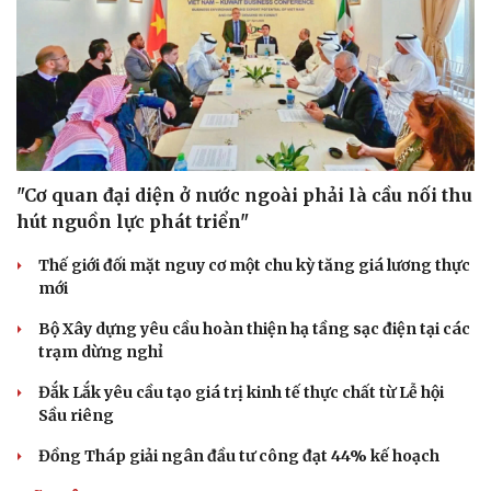
Sức khỏe
Đời sống
Dinh dưỡng - món ngon
Nhà đẹp
Cây thuốc
Blog
Sản phụ khoa
Tình yêu - Gia đình
Nhi khoa
Nam khoa
Làm đẹp - giảm cân
Phòng mạch online
Ăn sạch sống khỏe
"Cơ quan đại diện ở nước ngoài phải là cầu nối thu
hút nguồn lực phát triển"
Thế giới đối mặt nguy cơ một chu kỳ tăng giá lương thực
mới
Bộ Xây dựng yêu cầu hoàn thiện hạ tầng sạc điện tại các
trạm dừng nghỉ
Đắk Lắk yêu cầu tạo giá trị kinh tế thực chất từ Lễ hội
Sầu riêng
Đồng Tháp giải ngân đầu tư công đạt 44% kế hoạch