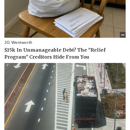
Pháp luật
Quân sự - Quốc phòng
Vụ án
Vũ khí
Tin nóng
Việt Nam
Tư vấn luật
Phân tích