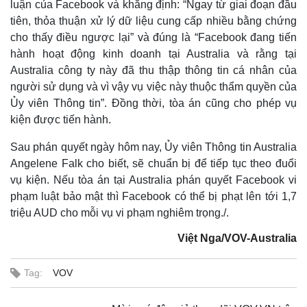
luận của Facebook và khẳng định: “Ngay từ giai đoạn đầu
tiên, thỏa thuận xử lý dữ liệu cung cấp nhiều bằng chứng
cho thấy điều ngược lại” và đúng là “Facebook đang tiến
hành hoạt động kinh doanh tại Australia và rằng tại
Australia công ty này đã thu thập thông tin cá nhân của
người sử dụng và vì vậy vụ việc này thuộc thẩm quyền của
Ủy viên Thông tin”. Đồng thời, tòa án cũng cho phép vụ
kiện được tiến hành.
Sau phán quyết ngày hôm nay, Ủy viên Thông tin Australia
Angelene Falk cho biết, sẽ chuẩn bị để tiếp tục theo đuổi
vụ kiện. Nếu tòa án tại Australia phán quyết Facebook vi
Thế giới
Multimedia
phạm luật bảo mật thì Facebook có thể bị phạt lên tới 1,7
Quan sát
Video
triệu AUD cho mỗi vụ vi phạm nghiêm trọng./.
Cuộc sống đó đây
Ảnh
Hồ sơ
E-Magazine
Việt Nga/VOV-Australia
Infographic
Tag:
VOV