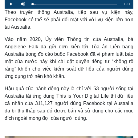
R
-
1:31
L
P
M
o
l
u
a
Theo truyền thông Australia, tiếp sau vụ kiện này,
a
t
e
d
y
e
e
Facebook có thể sẽ phải đối mặt với với vụ kiện lớn hơn
d
m
:
tại Australia.
4
.
a
4
7
Vào năm 2020, Ủy viên Thông tin của Australia, bà
%
i
Angelene Falk đã gửi đơn kiện tới Tòa án Liên bang
n
Australia trong đó cáo buộc Facebook đã vi phạm luật bảo
i
mật của nước này khi cài đặt quyền riêng tư “không rõ
ràng” khiến cho việc kiểm soát dữ liệu của người dùng
n
ứng dụng trở nên khó khăn.
g
T
Hậu quả của hành động này là chỉ với 53 người sống tại
Australia tải ứng dụng This is Your Digital Life thì dữ liệu
i
cá nhân của 311,127 người dùng Facebook tại Australia
m
đã bị thu thập sau đó được bán và sử dụng cho các mục
e
đích ngoài mong đợi của người dùng.