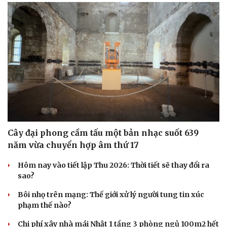
Du lịch
Podcast
Tư vấn
Câu chuyện thời sự
Săn Tour
Đọc truyện đêm khuya
check-in
Cửa sổ tình yêu
Kể chuyện cho bé
Hạt giống tâm hồn
Cây đại phong cầm tấu một bản nhạc suốt 639
năm vừa chuyển hợp âm thứ 17
Hôm nay vào tiết lập Thu 2026: Thời tiết sẽ thay đổi ra
sao?
Bôi nhọ trên mạng: Thế giới xử lý người tung tin xúc
phạm thế nào?
Chi phí xây nhà mái Nhật 1 tầng 3 phòng ngủ 100m2 hết