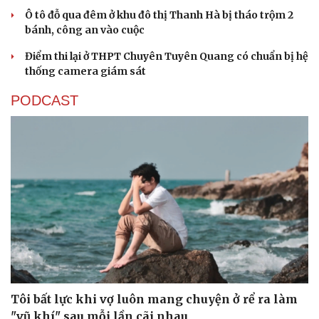
Ô tô đỗ qua đêm ở khu đô thị Thanh Hà bị tháo trộm 2
bánh, công an vào cuộc
Điểm thi lại ở THPT Chuyên Tuyên Quang có chuẩn bị hệ
thống camera giám sát
PODCAST
Tôi bất lực khi vợ luôn mang chuyện ở rể ra làm
"vũ khí" sau mỗi lần cãi nhau