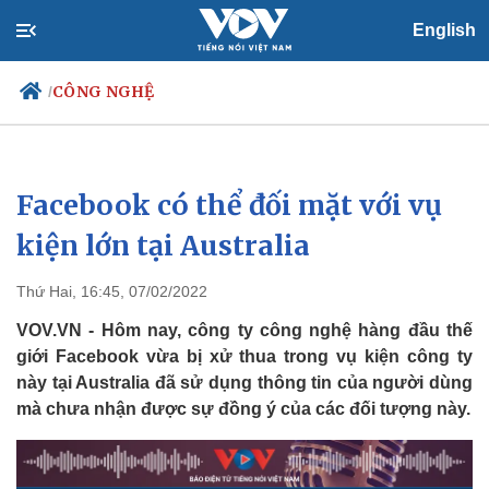
English
CÔNG NGHỆ
/
Facebook có thể đối mặt với vụ
Chính trị
Xã hội
Đảng
Tin 24h
kiện lớn tại Australia
Tổ chức nhân sự
Dự báo thời tiết
Quốc hội
Giáo dục
Thứ Hai, 16:45, 07/02/2022
Nhận diện sự thật
Dấu ấn VOV
Việc làm
VOV.VN - Hôm nay, công ty công nghệ hàng đầu thế
Biển đảo
giới Facebook vừa bị xử thua trong vụ kiện công ty
này tại Australia đã sử dụng thông tin của người dùng
mà chưa nhận được sự đồng ý của các đối tượng này.