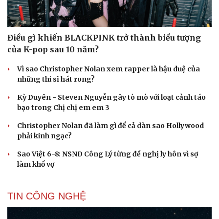
Điều gì khiến BLACKPINK trở thành biểu tượng
của K-pop sau 10 năm?
Vì sao Christopher Nolan xem rapper là hậu duệ của
những thi sĩ hát rong?
Kỳ Duyên - Steven Nguyễn gây tò mò với loạt cảnh táo
Cải chính
bạo trong Chị chị em em 3
Christopher Nolan đã làm gì để cả dàn sao Hollywood
phải kinh ngạc?
Sao Việt 6-8: NSND Công Lý từng đề nghị ly hôn vì sợ
làm khổ vợ
TIN CÔNG NGHỆ