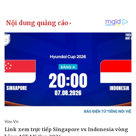
Kinh tế
Thị trường
Bất động sản
Giá vàng
Khởi nghiệp
Tiêu dùng
Tỷ giá
Chứng khoán
Giá cà phê