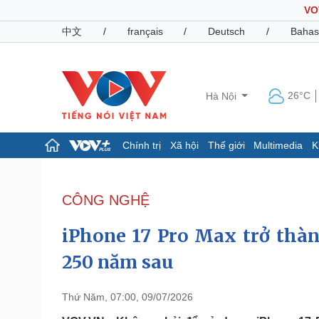
VO
中文
/
français
/
Deutsch
/
Bahas
26°C
Hà Nội
Chính trị
Xã hội
Thế giới
Multimedia
K
Chính trị
Xã hội
Đảng
Tin 24h
CÔNG NGHỆ
Tổ chức nhân sự
Dự báo thời tiết
Quốc hội
Giáo dục
iPhone 17 Pro Max trở thàn
Nhận diện sự thật
Dấu ấn VOV
Việc làm
250 năm sau
Biển đảo
Pháp luật
Quân sự - Quốc phòng
Thứ Năm, 07:00, 09/07/2026
Vụ án
Vũ khí