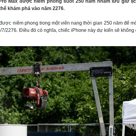
Pro Max được niêm phong suốt 250 năm nhằm lưu giữ lị
Lịch thi đấu bóng đá
Xe máy
 thể khám phá vào năm 2276.
Thế giới thể thao
Tư vấn
eSports
V
Hậu trường
được niêm phong trong một viên nang thời gian 250 năm để m
/7/2276. Điều đó có nghĩa, chiếc iPhone này dự kiến sẽ không
Văn hóa
Giải trí
D
Sân khấu - Điện ảnh
Nghệ sĩ
Văn học
Thời trang
Âm nhạc
Sao Việt
c
Di sản