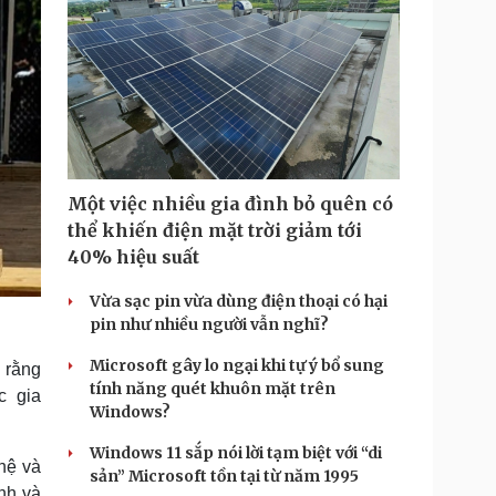
Một việc nhiều gia đình bỏ quên có
thể khiến điện mặt trời giảm tới
40% hiệu suất
Vừa sạc pin vừa dùng điện thoại có hại
pin như nhiều người vẫn nghĩ?
Microsoft gây lo ngại khi tự ý bổ sung
 rằng
tính năng quét khuôn mặt trên
c gia
Windows?
Windows 11 sắp nói lời tạm biệt với “di
hệ và
sản” Microsoft tồn tại từ năm 1995
ảnh và