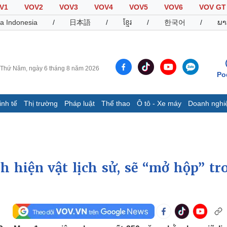
V1
VOV2
VOV3
VOV4
VOV5
VOV6
VOV GT
a Indonesia
/
日本語
/
ខ្មែរ
/
한국어
/
ພາ
Thứ Năm, ngày 6 tháng 8 năm 2026
Po
inh tế
Thị trường
Pháp luật
Thể thao
Ô tô - Xe máy
Doanh nghi
Thế giới
Multimedia
K
Quan sát
Video
B
Cuộc sống đó đây
Ảnh
K
Hồ sơ
E-Magazine
h hiện vật lịch sử, sẽ “mở hộp” tr
Infographic
Thể thao
Ô tô - Xe máy
D
Bóng đá
Ô tô
T