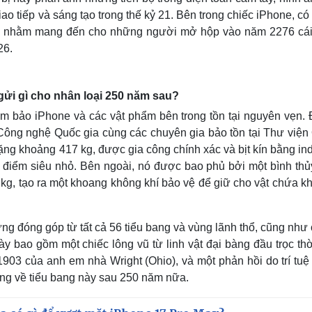
iao tiếp và sáng tạo trong thế kỷ 21. Bên trong chiếc iPhone, c
chú, nhằm mang đến cho những người mở hộp vào năm 2276 cái
26.
ửi gì cho nhân loại 250 năm sau?
đảm bảo iPhone và các vật phẩm bên trong tồn tại nguyên vẹn.
 Công nghệ Quốc gia cùng các chuyên gia bảo tồn tại Thư viện
nặng khoảng 417 kg, được gia công chính xác và bịt kín bằng in
 điểm siêu nhỏ. Bên ngoài, nó được bao phủ bởi một bình thủy
g, tạo ra một khoang không khí bảo vệ để giữ cho vật chứa kh
g đóng góp từ tất cả 56 tiểu bang và vùng lãnh thổ, cũng như 
y bao gồm một chiếc lông vũ từ linh vật đại bàng đầu trọc thờ
1903 của anh em nhà Wright (Ohio), và một phản hồi do trí tuệ
dung về tiểu bang này sau 250 năm nữa.