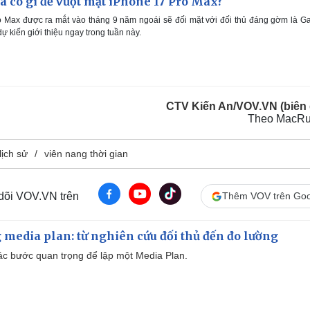
a có gì để vượt mặt iPhone 17 Pro Max?
 Max được ra mắt vào tháng 9 năm ngoái sẽ đối mặt với đối thủ đáng gờm là G
 kiến giới thiệu ngay trong tuần này.
CTV Kiến An/VOV.VN (biên 
Theo MacR
lịch sử
viên nang thời gian
 dõi VOV.VN trên
Thêm VOV trên Goo
 media plan: từ nghiên cứu đối thủ đến đo lường
 các bước quan trọng để lập một Media Plan.