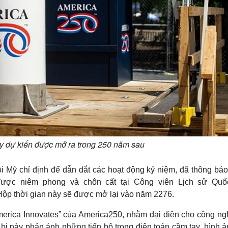
ày dự kiến được mở ra trong 250 năm sau
 Mỹ chỉ định để dẫn dắt các hoạt động kỷ niệm, đã thông báo
được niêm phong và chôn cất tại Công viên Lịch sử Quố
Hộp thời gian này sẽ được mở lại vào năm 2276.
erica Innovates” của America250, nhằm đại diện cho công ng
 bị này phản ánh những tiến bộ trong điện toán cầm tay, hình 