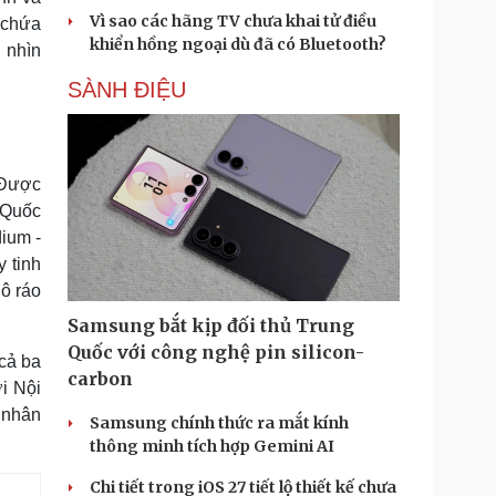
Vì sao các hãng TV chưa khai tử điều
ó chứa
khiển hồng ngoại dù đã có Bluetooth?
 nhìn
SÀNH ĐIỆU
 Được
 Quốc
dium -
 tinh
ô ráo
Samsung bắt kịp đối thủ Trung
Quốc với công nghệ pin silicon-
cả ba
carbon
i Nội
 nhân
Samsung chính thức ra mắt kính
thông minh tích hợp Gemini AI
Chi tiết trong iOS 27 tiết lộ thiết kế chưa