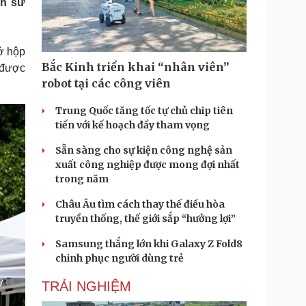
ch sử
Doanh nghiệp 24h
Tin Công nghệ
Doanh nhân
Trải nghiệm
ì cộng đồng
Chuyển đổi số
ở hộp
Bắc Kinh triển khai “nhân viên”
 được
u lịch
Podcast
robot tại các công viên
Tư vấn
Câu chuyện thời sự
Săn Tour
Đọc truyện đêm khuya
Trung Quốc tăng tốc tự chủ chip tiên
heck-in
Cửa sổ tình yêu
tiến với kế hoạch đầy tham vọng
Kể chuyện cho bé
Sẵn sàng cho sự kiện công nghệ sản
Hạt giống tâm hồn
xuất công nghiệp được mong đợi nhất
trong năm
Châu Âu tìm cách thay thế điều hòa
truyền thống, thế giới sắp “hưởng lợi”
Samsung thắng lớn khi Galaxy Z Fold8
chinh phục người dùng trẻ
TRẢI NGHIỆM