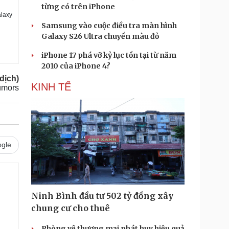
từng có trên iPhone
alaxy
Samsung vào cuộc điều tra màn hình
Galaxy S26 Ultra chuyển màu đỏ
iPhone 17 phá vỡ kỷ lục tồn tại từ năm
2010 của iPhone 4?
dịch)
KINH TẾ
umors
gle
Ninh Bình đầu tư 502 tỷ đồng xây
chung cư cho thuê
Phòng vệ thương mại phát huy hiệu quả