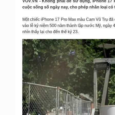
VOV.VN - Không phải để sử dụng, iPhone 17 
Tin nóng
Việt Nam
cuộc sống số ngày nay, cho phép nhân loại có
Tư vấn luật
Phân tích
Một chiếc iPhone 17 Pro Max màu Cam Vũ Trụ đã 
vào lễ kỷ niệm 500 năm thành lập nước Mỹ, ngày 4
Sức khỏe
Đời sống
nhìn thấy lại cho đến thế kỷ 23.
Dinh dưỡng - món ngon
Nhà đẹp
Cây thuốc
Blog
Sản phụ khoa
Tình yêu - Gia đình
Nhi khoa
Nam khoa
Làm đẹp - giảm cân
Phòng mạch online
Ăn sạch sống khỏe
Cải chính