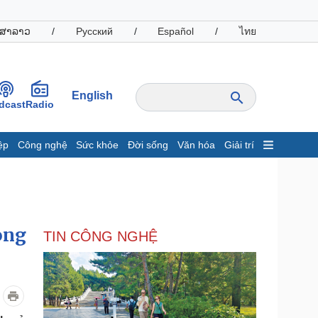
ສາລາວ
/
Русский
/
Español
/
ไทย
English
dcast
Radio
ệp
Công nghệ
Sức khỏe
Đời sống
Văn hóa
Giải trí
inh tế
Thị trường
ất động sản
Giá vàng
hởi nghiệp
Tiêu dùng
Tỷ giá
ong
TIN CÔNG NGHỆ
Chứng khoán
Giá cà phê
oanh nghiệp
Công nghệ
hông tin doanh nghiệp
Sành điệu