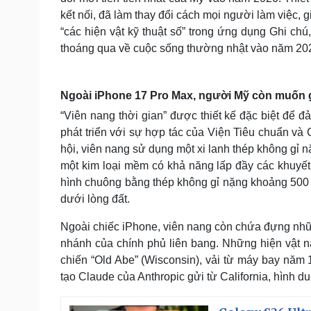
kết nối, đã làm thay đổi cách mọi người làm việc, g
“các hiện vật kỹ thuật số” trong ứng dụng Ghi 
thoáng qua về cuộc sống thường nhật vào năm 20
Ngoài iPhone 17 Pro Max, người Mỹ còn muốn g
“Viên nang thời gian” được thiết kế đặc biệt để 
phát triển với sự hợp tác của Viện Tiêu chuẩn và
hội, viên nang sử dụng một xi lanh thép không gỉ 
một kim loại mềm có khả năng lấp đầy các khuyết
hình chuông bằng thép không gỉ nặng khoảng 500 k
dưới lòng đất.
Ngoài chiếc iPhone, viên nang còn chứa đựng nhữn
nhánh của chính phủ liên bang. Những hiện vật nà
chiến “Old Abe” (Wisconsin), vải từ máy bay năm 
tạo Claude của Anthropic gửi từ California, hình 