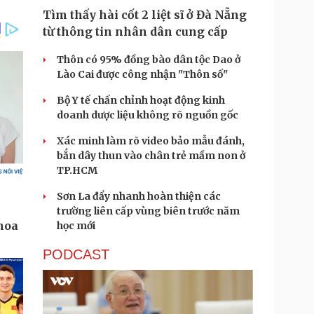
Tìm thấy hài cốt 2 liệt sĩ ở Đà Nẵng
từ thông tin nhân dân cung cấp
Thôn có 95% đồng bào dân tộc Dao ở
Lào Cai được công nhận "Thôn số"
Bộ Y tế chấn chỉnh hoạt động kinh
doanh dược liệu không rõ nguồn gốc
Xác minh làm rõ video bảo mẫu đánh,
bắn dây thun vào chân trẻ mầm non ở
TP.HCM
Sơn La đẩy nhanh hoàn thiện các
trường liên cấp vùng biên trước năm
học mới
PODCAST