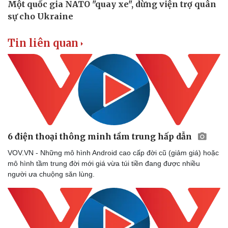
Thể thao
Ô tô - Xe máy
Bóng đá
Ô tô
Lịch thi đấu bóng đá
Xe máy
Tin liên quan
Thế giới thể thao
Tư vấn
eSports
Hậu trường
6 điện thoại thông minh tầm trung hấp dẫn
VOV.VN - Những mô hình Android cao cấp đời cũ (giảm giá) hoặc
mô hình tầm trung đời mới giá vừa túi tiền đang được nhiều
người ưa chuộng săn lùng.