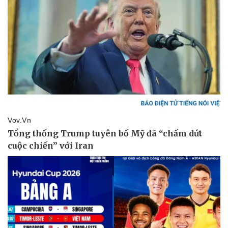
Vụ án
Vũ khí
Tin nóng
Việt Nam
Tư vấn luật
Phân tích