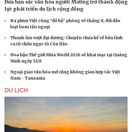
Đưa bản sắc văn hóa người Mường trở thành động
lực phát triển du lịch cộng đồng
Ba phim Việt cùng “đổ bộ” phòng vé tháng 8, đối đầu
loạt bom tấn ngoại
Thanh âm vượt đại dương: Chuyện chưa kể về bản tình
ca từ chốn ngục tù Côn Đảo
Hoa hậu Thế giới Miss World 2026 sẽ khai mạc tại Quảng
Ninh ngày 11/8
Ngoại giao văn hóa mở rộng không gian hợp tác Việt
Nam - Tanzania
DU LỊCH
Du lịch
Podcast
Tư vấn
Câu chuyện thời sự
Săn Tour
Đọc truyện đêm khuya
check-in
Cửa sổ tình yêu
Kể chuyện cho bé