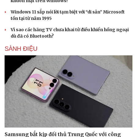
khuôn mặt trên Windows?
Windows 11 sắp nói lời tạm biệt với “di sản” Microsoft
tồn tại từ năm 1995
Vì sao các hãng TV chưa khai tử điều khiển hồng ngoại
dù đã có Bluetooth?
Sức khỏe
Đời sống
SÀNH ĐIỆU
Dinh dưỡng - món ngon
Nhà đẹp
Cây thuốc
Blog
Sản phụ khoa
Tình yêu - Gia đình
Nhi khoa
Nam khoa
Làm đẹp - giảm cân
Phòng mạch online
Ăn sạch sống khỏe
Samsung bắt kịp đối thủ Trung Quốc với công