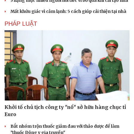
5 hạng mục nhiều người hối tiếc vì bỏ qua khi cải tạo nhà
Mất khứu giác vì cảm lạnh: 5 cách giúp cải thiện tại nhà
PHÁP LUẬT
Khởi tố chủ tịch công ty "nổ" sở hữu hàng chục tỉ
Euro
Bắt nhóm trộn thuốc giảm đau với thảo dược để làm
Cải chính
"thuốc Đông y gia truyền"