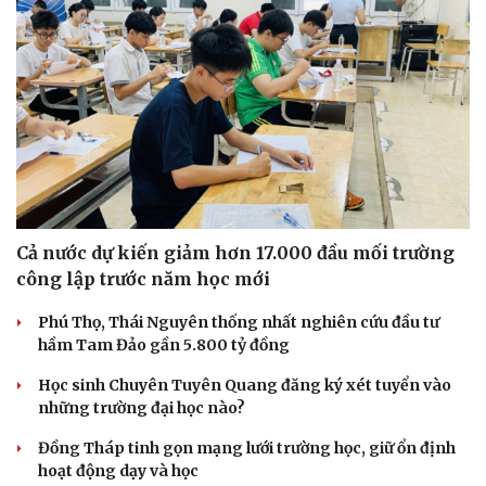
Cả nước dự kiến giảm hơn 17.000 đầu mối trường
công lập trước năm học mới
Văn hóa
Giải trí
Phú Thọ, Thái Nguyên thống nhất nghiên cứu đầu tư
hầm Tam Đảo gần 5.800 tỷ đồng
Sân khấu - Điện ảnh
Nghệ sĩ
Văn học
Thời trang
Học sinh Chuyên Tuyên Quang đăng ký xét tuyển vào
Âm nhạc
Sao Việt
những trường đại học nào?
Di sản
Đồng Tháp tinh gọn mạng lưới trường học, giữ ổn định
hoạt động dạy và học