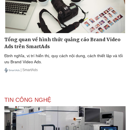
Doanh nghiệp
Công nghệ
Thông tin doanh nghiệp
Sành điệu
Tổng quan về hình thức quảng cáo Brand Video
Doanh nghiệp 24h
Tin Công nghệ
Ads trên SmartAds
Doanh nhân
Trải nghiệm
Vì cộng đồng
Chuyển đổi số
Định nghĩa, vị trí hiển thị, quy cách nội dung, cách thiết lập và tối
ưu Brand Video Ads.
| SmartAds
TIN CÔNG NGHỆ