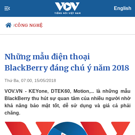
English
CÔNG NGHỆ
/
Những mẫu điện thoại
Chính trị
Xã hội
Đảng
Tin 24h
BlackBerry đáng chú ý năm 2018
Tổ chức nhân sự
Dự báo thời tiết
Quốc hội
Giáo dục
Thứ Ba, 07:00, 15/05/2018
Nhận diện sự thật
Dấu ấn VOV
Việc làm
VOV.VN - KEYone, DTEK60, Motion,... là những mẫu
Biển đảo
BlackBerry thu hút sự quan tâm của nhiều người nhờ
khả năng bảo mật tốt, dễ sử dụng và giá cả phải
chăng.