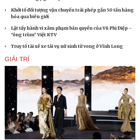
Khởi tố đối tượng vận chuyển trái phép gần 50 tấn hàng
hóa qua biên giới
Lật tẩy hành vi xâm phạm bản quyền của Vũ Phi Điệp –
“ông trùm” Việt KTV
Truy tố tài xế xe tải vụ nữ sinh tử vong ở Vĩnh Long
GIẢI TRÍ