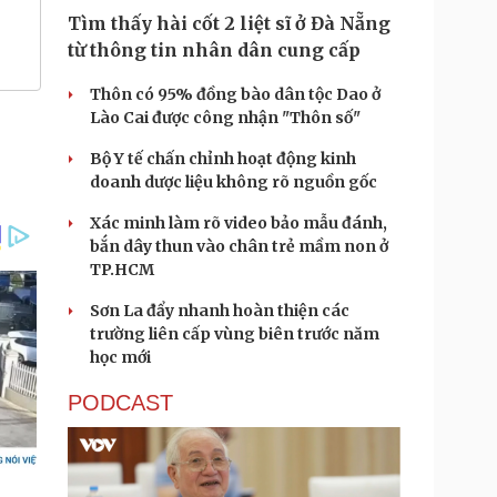
Tìm thấy hài cốt 2 liệt sĩ ở Đà Nẵng
từ thông tin nhân dân cung cấp
Thôn có 95% đồng bào dân tộc Dao ở
Lào Cai được công nhận "Thôn số"
Bộ Y tế chấn chỉnh hoạt động kinh
doanh dược liệu không rõ nguồn gốc
Xác minh làm rõ video bảo mẫu đánh,
bắn dây thun vào chân trẻ mầm non ở
TP.HCM
Sơn La đẩy nhanh hoàn thiện các
trường liên cấp vùng biên trước năm
học mới
PODCAST