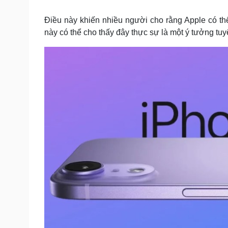
Tin nóng
Việt Nam
Tư vấn luật
Phân tích
Điều này khiến nhiều người cho rằng Apple có thể
này có thể cho thấy đây thực sự là một ý tưởng tuy
Sức khỏe
Đời sống
Dinh dưỡng - món ngon
Nhà đẹp
Cây thuốc
Blog
Sản phụ khoa
Tình yêu - Gia đình
Nhi khoa
Nam khoa
Làm đẹp - giảm cân
Phòng mạch online
Ăn sạch sống khỏe
Cải chính