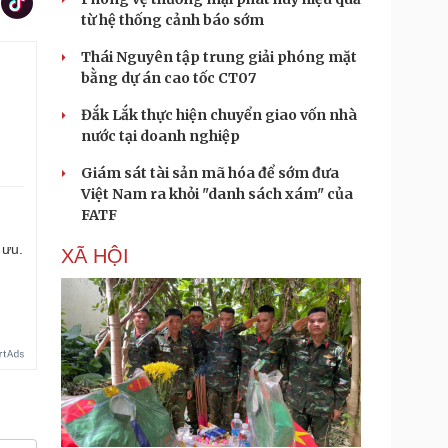
từ hệ thống cảnh báo sớm
Thái Nguyên tập trung giải phóng mặt
bằng dự án cao tốc CT07
Đắk Lắk thực hiện chuyển giao vốn nhà
nước tại doanh nghiệp
Giám sát tài sản mã hóa để sớm đưa
Việt Nam ra khỏi "danh sách xám" của
FATF
 ưu.
XÃ HỘI