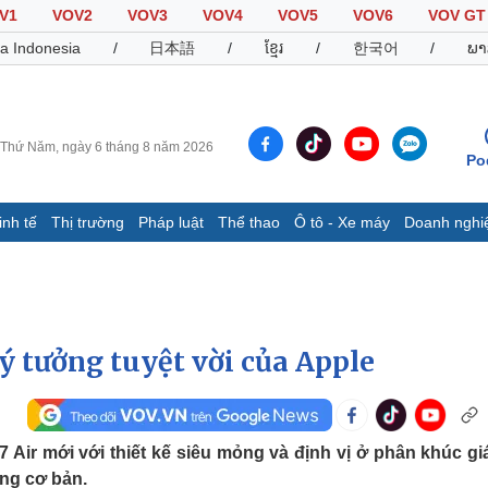
V1
VOV2
VOV3
VOV4
VOV5
VOV6
VOV GT
a Indonesia
/
日本語
/
ខ្មែរ
/
한국어
/
ພາ
Thứ Năm, ngày 6 tháng 8 năm 2026
Po
inh tế
Thị trường
Pháp luật
Thể thao
Ô tô - Xe máy
Doanh nghi
Thế giới
Multimedia
K
Quan sát
Video
B
Cuộc sống đó đây
Ảnh
K
Hồ sơ
E-Magazine
 ý tưởng tuyệt vời của Apple
Infographic
Thể thao
Ô tô - Xe máy
D
 Air mới với thiết kế siêu mỏng và định vị ở phân khúc gi
Bóng đá
Ô tô
T
ăng cơ bản.