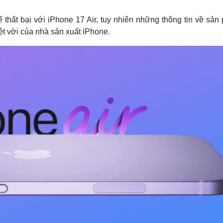
Lịch thi đấu bóng đá
Xe máy
Thế giới thể thao
Tư vấn
 thất bại với iPhone 17 Air, tuy nhiên những thông tin về sản
eSports
V
ệt vời của nhà sản xuất iPhone.
Hậu trường
Văn hóa
Giải trí
D
Sân khấu - Điện ảnh
Nghệ sĩ
Văn học
Thời trang
Âm nhạc
Sao Việt
c
Di sản