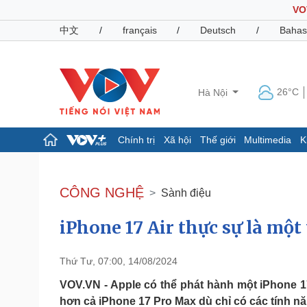
VO
中文
/
français
/
Deutsch
/
Bahas
26°C
Hà Nội
Chính trị
Xã hội
Thế giới
Multimedia
K
Chính trị
Xã hội
Đảng
Tin 24h
CÔNG NGHỆ
Sành điệu
Tổ chức nhân sự
Dự báo thời tiết
Quốc hội
Giáo dục
iPhone 17 Air thực sự là một
Nhận diện sự thật
Dấu ấn VOV
Việc làm
Biển đảo
Thứ Tư, 07:00, 14/08/2024
Pháp luật
Quân sự - Quốc phòng
VOV.VN - Apple có thể phát hành một iPhone 17
Vụ án
Vũ khí
hơn cả iPhone 17 Pro Max dù chỉ có các tính n