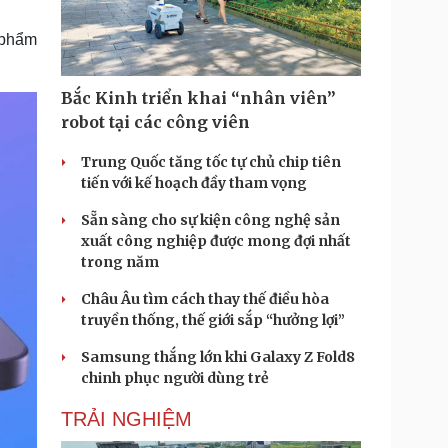
Doanh nghiệp 24h
Tin Công nghệ
Doanh nhân
Trải nghiệm
 phẩm
ì cộng đồng
Chuyển đổi số
Bắc Kinh triển khai “nhân viên”
u lịch
Podcast
robot tại các công viên
Tư vấn
Câu chuyện thời sự
Săn Tour
Đọc truyện đêm khuya
Trung Quốc tăng tốc tự chủ chip tiên
heck-in
Cửa sổ tình yêu
tiến với kế hoạch đầy tham vọng
Kể chuyện cho bé
Sẵn sàng cho sự kiện công nghệ sản
Hạt giống tâm hồn
xuất công nghiệp được mong đợi nhất
trong năm
Châu Âu tìm cách thay thế điều hòa
truyền thống, thế giới sắp “hưởng lợi”
Samsung thắng lớn khi Galaxy Z Fold8
chinh phục người dùng trẻ
TRẢI NGHIỆM