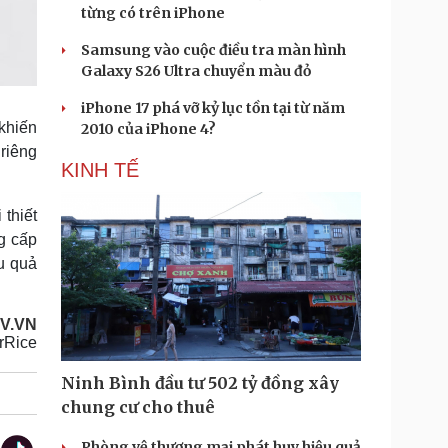
từng có trên iPhone
Samsung vào cuộc điều tra màn hình
Galaxy S26 Ultra chuyển màu đỏ
iPhone 17 phá vỡ kỷ lục tồn tại từ năm
khiến
2010 của iPhone 4?
 riêng
KINH TẾ
thiết
g cấp
u quả
OV.VN
rRice
Ninh Bình đầu tư 502 tỷ đồng xây
chung cư cho thuê
Phòng vệ thương mại phát huy hiệu quả