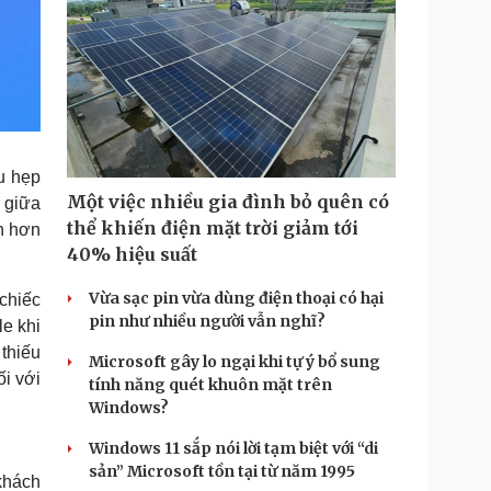
u hẹp
Một việc nhiều gia đình bỏ quên có
 giữa
thể khiến điện mặt trời giảm tới
n hơn
40% hiệu suất
Vừa sạc pin vừa dùng điện thoại có hại
 chiếc
pin như nhiều người vẫn nghĩ?
e khi
thiếu
Microsoft gây lo ngại khi tự ý bổ sung
ối với
tính năng quét khuôn mặt trên
Windows?
Windows 11 sắp nói lời tạm biệt với “di
sản” Microsoft tồn tại từ năm 1995
khách