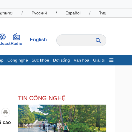
ສາລາວ
/
Русский
/
Español
/
ไทย
English
dcast
Radio
ệp
Công nghệ
Sức khỏe
Đời sống
Văn hóa
Giải trí
inh tế
Thị trường
ất động sản
Giá vàng
hởi nghiệp
Tiêu dùng
Tỷ giá
TIN CÔNG NGHỆ
Chứng khoán
Giá cà phê
oanh nghiệp
Công nghệ
á cao
hông tin doanh nghiệp
Sành điệu