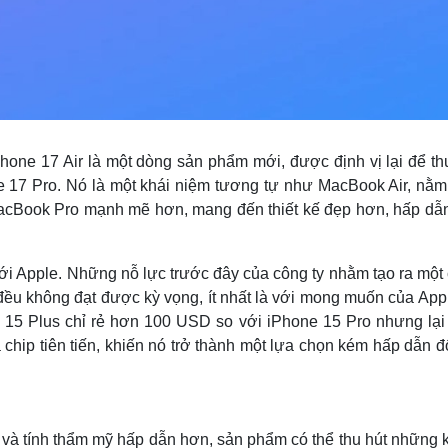
one 17 Air là một dòng sản phẩm mới, được định vị lại để th
e 17 Pro. Nó là một khái niệm tương tự như MacBook Air, nằm
acBook Pro mạnh mẽ hơn, mang đến thiết kế đẹp hơn, hấp dẫ
với Apple. Những nỗ lực trước đây của công ty nhằm tạo ra một
đều không đạt được kỳ vọng, ít nhất là với mong muốn của Appl
e 15 Plus chỉ rẻ hơn 100 USD so với iPhone 15 Pro nhưng lại 
 chip tiên tiến, khiến nó trở thành một lựa chọn kém hấp dẫn đ
ế và tính thẩm mỹ hấp dẫn hơn, sản phẩm có thể thu hút những 