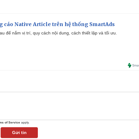
 cáo Native Article trên hệ thống SmartAds
u để nắm vị trí, quy cách nội dung, cách thiết lập và tối ưu.
ms of Service
apply.
Gửi tin