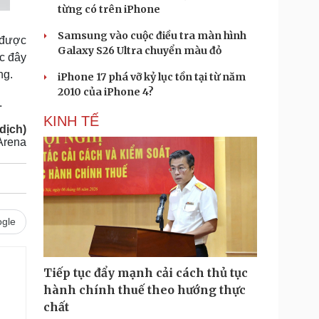
từng có trên iPhone
Samsung vào cuộc điều tra màn hình
 được
Galaxy S26 Ultra chuyển màu đỏ
c đây
ng.
iPhone 17 phá vỡ kỷ lục tồn tại từ năm
2010 của iPhone 4?
.
KINH TẾ
dịch)
Arena
gle
Tiếp tục đẩy mạnh cải cách thủ tục
hành chính thuế theo hướng thực
chất