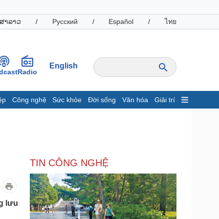
ສາລາວ
/
Русский
/
Español
/
ไทย
English
dcast
Radio
ệp
Công nghệ
Sức khỏe
Đời sống
Văn hóa
Giải trí
inh tế
Thị trường
ất động sản
Giá vàng
hởi nghiệp
Tiêu dùng
Tỷ giá
TIN CÔNG NGHỆ
Chứng khoán
Giá cà phê
oanh nghiệp
Công nghệ
g lưu
hông tin doanh nghiệp
Sành điệu