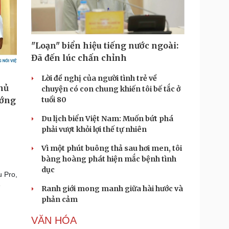
"Loạn" biển hiệu tiếng nước ngoài:
Đã đến lúc chấn chỉnh
Lời đề nghị của người tình trẻ về
chuyện có con chung khiến tôi bế tắc ở
tuổi 80
Du lịch biển Việt Nam: Muốn bứt phá
phải vượt khỏi lợi thế tự nhiên
Vì một phút buông thả sau hơi men, tôi
bàng hoàng phát hiện mắc bệnh tình
dục
u Pro,
ẽ
Ranh giới mong manh giữa hài hước và
phản cảm
VĂN HÓA