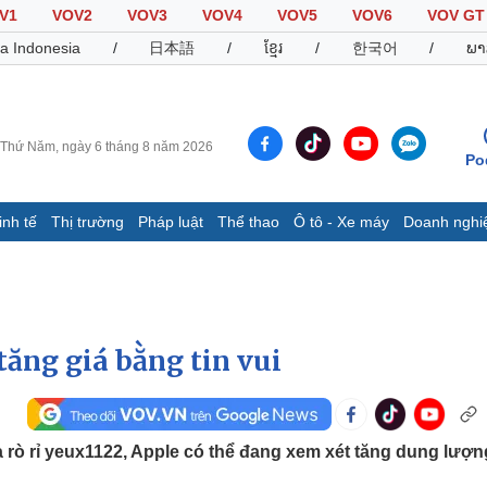
V1
VOV2
VOV3
VOV4
VOV5
VOV6
VOV GT
a Indonesia
/
日本語
/
ខ្មែរ
/
한국어
/
ພາ
Thứ Năm, ngày 6 tháng 8 năm 2026
Po
inh tế
Thị trường
Pháp luật
Thể thao
Ô tô - Xe máy
Doanh nghi
Thế giới
Multimedia
K
Quan sát
Video
B
Cuộc sống đó đây
Ảnh
K
Hồ sơ
E-Magazine
tăng giá bằng tin vui
Infographic
Thể thao
Ô tô - Xe máy
D
 rò rỉ yeux1122, Apple có thể đang xem xét tăng dung lượn
Bóng đá
Ô tô
T