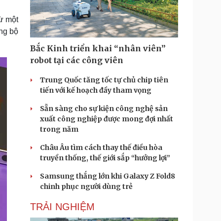
Doanh nghiệp 24h
Tin Công nghệ
Doanh nhân
Trải nghiệm
từ một
ì cộng đồng
Chuyển đổi số
ng bộ
Bắc Kinh triển khai “nhân viên”
u lịch
Podcast
robot tại các công viên
Tư vấn
Câu chuyện thời sự
Săn Tour
Đọc truyện đêm khuya
Trung Quốc tăng tốc tự chủ chip tiên
heck-in
Cửa sổ tình yêu
tiến với kế hoạch đầy tham vọng
Kể chuyện cho bé
Sẵn sàng cho sự kiện công nghệ sản
Hạt giống tâm hồn
xuất công nghiệp được mong đợi nhất
trong năm
Châu Âu tìm cách thay thế điều hòa
truyền thống, thế giới sắp “hưởng lợi”
Samsung thắng lớn khi Galaxy Z Fold8
chinh phục người dùng trẻ
TRẢI NGHIỆM