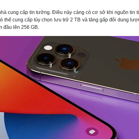
Lịch thi đấu bóng đá
Xe máy
Thế giới thể thao
Tư vấn
nhà cung cấp tin tưởng. Điều này càng có cơ sở khi nguồn tin 
eSports
V
ó thể cung cấp tùy chọn lưu trữ 2 TB và tăng gấp đôi dung lượ
Hậu trường
n đầu lên 256 GB.
Văn hóa
Giải trí
D
Sân khấu - Điện ảnh
Nghệ sĩ
Văn học
Thời trang
Âm nhạc
Sao Việt
c
Di sản