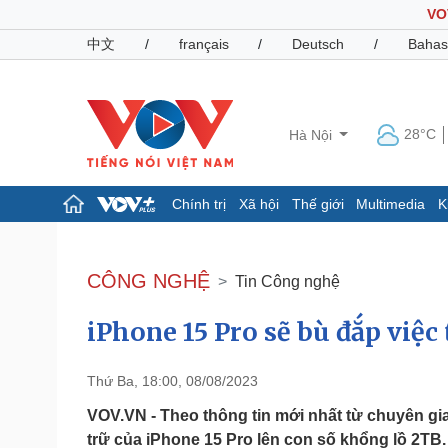
VO
中文
/
français
/
Deutsch
/
Bahas
28°C
Hà Nội
Chính trị
Xã hội
Thế giới
Multimedia
K
Chính trị
Xã hội
Đảng
Tin 24h
CÔNG NGHỆ
Tin Công nghệ
Tổ chức nhân sự
Dự báo thời tiết
Quốc hội
Giáo dục
iPhone 15 Pro sẽ bù đắp việc 
Nhận diện sự thật
Dấu ấn VOV
Việc làm
Biển đảo
Thứ Ba, 18:00, 08/08/2023
Pháp luật
Quân sự - Quốc phòng
VOV.VN - Theo thông tin mới nhất từ chuyên gia
Vụ án
Vũ khí
trữ của iPhone 15 Pro lên con số khổng lồ 2TB.