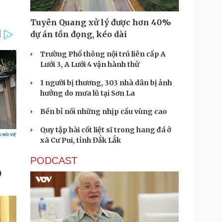
Tuyên Quang xử lý được hơn 40%
dự án tồn đọng, kéo dài
Trường Phổ thông nội trú liên cấp A
Lưới 3, A Lưới 4 vận hành thử
1 người bị thương, 303 nhà dân bị ảnh
hưởng do mưa lũ tại Sơn La
Bền bỉ nối những nhịp cầu vùng cao
Quy tập hài cốt liệt sĩ trong hang đá ở
xã Cư Pui, tỉnh Đắk Lắk
PODCAST