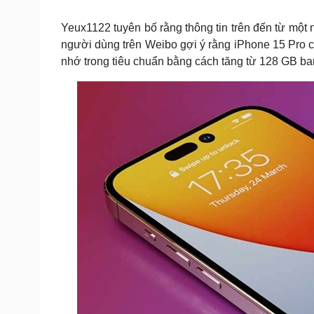
Tin nóng
Việt Nam
Tư vấn luật
Phân tích
Yeux1122 tuyên bố rằng thông tin trên đến từ một 
người dùng trên Weibo gợi ý rằng iPhone 15 Pro c
nhớ trong tiêu chuẩn bằng cách tăng từ 128 GB ba
Sức khỏe
Đời sống
Dinh dưỡng - món ngon
Nhà đẹp
Cây thuốc
Blog
Sản phụ khoa
Tình yêu - Gia đình
Nhi khoa
Nam khoa
Làm đẹp - giảm cân
Phòng mạch online
Ăn sạch sống khỏe
Cải chính