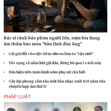
Bác sĩ cảnh báo phim người lớn, rượu bia đang
âm thầm bào mòn "bản lĩnh đàn ông"
Cái giá đắt của việc tiêm silicon làm to "cậu nhỏ"
Tóc rụng cả nắm khi gội đầu, đừng bỏ qua 5 cách này
Dấu hiệu tiền mãn kinh sớm phụ nữ cần biết
Du lịch
Podcast
Cây đại phong cầm tấu một bản nhạc suốt 639 năm vừa
Tư vấn
Câu chuyện thời sự
chuyển hợp âm thứ 17
Săn Tour
Đọc truyện đêm khuya
check-in
Cửa sổ tình yêu
PHÁP LUẬT
Kể chuyện cho bé
Hạt giống tâm hồn