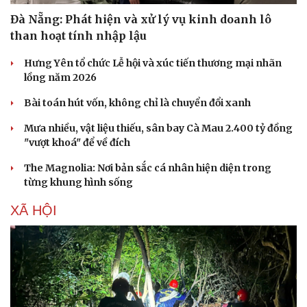
Đà Nẵng: Phát hiện và xử lý vụ kinh doanh lô
than hoạt tính nhập lậu
Hưng Yên tổ chức Lễ hội và xúc tiến thương mại nhãn
lồng năm 2026
Sức khỏe
Đời sống
Dinh dưỡng - món ngon
Nhà đẹp
Bài toán hút vốn, không chỉ là chuyển đổi xanh
Cây thuốc
Blog
Mưa nhiều, vật liệu thiếu, sân bay Cà Mau 2.400 tỷ đồng
Sản phụ khoa
Tình yêu - Gia đình
"vượt khoá" để về đích
Nhi khoa
Nam khoa
The Magnolia: Nơi bản sắc cá nhân hiện diện trong
Làm đẹp - giảm cân
từng khung hình sống
Phòng mạch online
Ăn sạch sống khỏe
XÃ HỘI