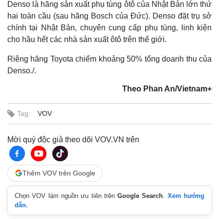
Denso là hãng sản xuất phụ tùng ôtô của Nhật Bản lớn thứ
hai toàn cầu (sau hãng Bosch của Đức). Denso đặt trụ sở
chính tại Nhật Bản, chuyên cung cấp phụ tùng, linh kiện
cho hầu hết các nhà sản xuất ôtô trên thế giới.
Riêng hãng Toyota chiếm khoảng 50% tổng doanh thu của
Denso./.
Theo Phan An/Vietnam+
Tag:
VOV
Thế giới
Multimedia
Mời quý độc giả theo dõi VOV.VN trên
Quan sát
Video
Cuộc sống đó đây
Ảnh
Hồ sơ
E-Magazine
Thêm VOV trên Google
Infographic
Chọn VOV làm nguồn ưu tiên trên
Google Search
.
Xem hướng
dẫn.