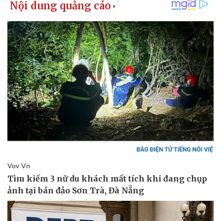
Kinh tế
Thị trường
Bất động sản
Giá vàng
Khởi nghiệp
Tiêu dùng
Tỷ giá
Chứng khoán
Giá cà phê