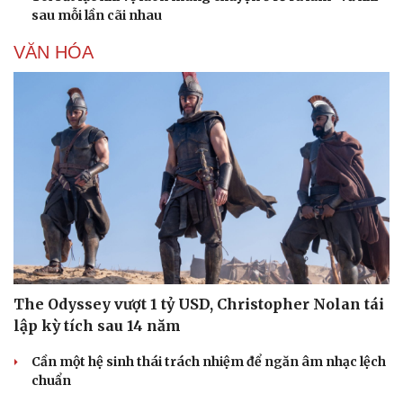
sau mỗi lần cãi nhau
VĂN HÓA
Văn hóa
Giải trí
Sân khấu - Điện ảnh
Nghệ sĩ
Văn học
Thời trang
Âm nhạc
Sao Việt
The Odyssey vượt 1 tỷ USD, Christopher Nolan tái
Di sản
lập kỳ tích sau 14 năm
Cần một hệ sinh thái trách nhiệm để ngăn âm nhạc lệch
chuẩn