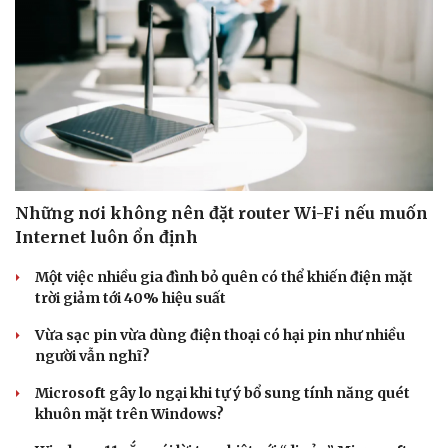
Doanh nghiệp
Công nghệ
Thông tin doanh nghiệp
Sành điệu
Doanh nghiệp 24h
Tin Công nghệ
Doanh nhân
Trải nghiệm
Vì cộng đồng
Chuyển đổi số
Những nơi không nên đặt router Wi-Fi nếu muốn
Internet luôn ổn định
Một việc nhiều gia đình bỏ quên có thể khiến điện mặt
trời giảm tới 40% hiệu suất
Vừa sạc pin vừa dùng điện thoại có hại pin như nhiều
người vẫn nghĩ?
Microsoft gây lo ngại khi tự ý bổ sung tính năng quét
khuôn mặt trên Windows?