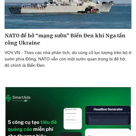
Bóng đá
Ô tô
Lịch thi đấu bóng đá
Xe máy
Thế giới thể thao
Tư vấn
eSports
Hậu trường
NATO để hở “mạng sườn” Biển Đen khi Nga tấn
công Ukraine
VOV.VN - Theo các nhà phân tích, dù củng cố lực lượng trên bộ ở
sườn phía Đông, NATO vẫn còn một sườn quan trọng bị để hở,
đó chính là Biển Đen.