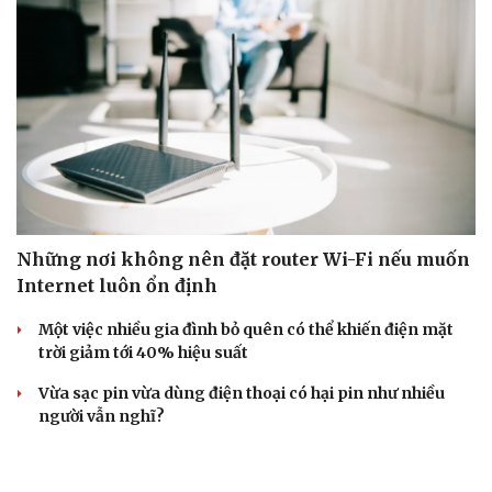
Những nơi không nên đặt router Wi-Fi nếu muốn
Internet luôn ổn định
Một việc nhiều gia đình bỏ quên có thể khiến điện mặt
trời giảm tới 40% hiệu suất
Vừa sạc pin vừa dùng điện thoại có hại pin như nhiều
người vẫn nghĩ?
Microsoft gây lo ngại khi tự ý bổ sung tính năng quét
khuôn mặt trên Windows?