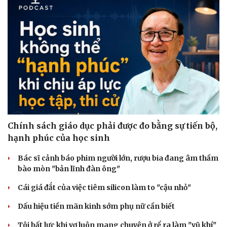
Chính sách giáo dục phải được đo bằng sự tiến bộ,
hạnh phúc của học sinh
Bác sĩ cảnh báo phim người lớn, rượu bia đang âm thầm
bào mòn "bản lĩnh đàn ông"
Cái giá đắt của việc tiêm silicon làm to "cậu nhỏ"
Dấu hiệu tiền mãn kinh sớm phụ nữ cần biết
Tôi bất lực khi vợ luôn mang chuyện ở rể ra làm "vũ khí"