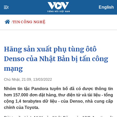
English
TIN CÔNG NGHỆ
/
Hãng sản xuất phụ tùng ôtô
Chính trị
Xã hội
Đảng
Tin 24h
Denso của Nhật Bản bị tấn công
Tổ chức nhân sự
Dự báo thời tiết
mạng
Quốc hội
Giáo dục
Nhận diện sự thật
Dấu ấn VOV
Việc làm
Chủ Nhật, 21:09, 13/03/2022
Biển đảo
Nhóm tin tặc Pandora tuyên bố đã có được thông tin
hơn 157.000 đơn đặt hàng, thư điện tử và tài liệu - tổng
cộng 1,4 terabytes dữ liệu - của Denso, nhà cung cấp
chính của Toyota.