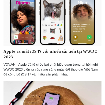
Văn hóa
Giải trí
Sân khấu - Điện ảnh
Nghệ sĩ
Văn học
Thời trang
Âm nhạc
Sao Việt
Di sản
Apple ra mắt iOS 17 với nhiều cải tiến tại WWDC
2023
VOV.VN - Apple đã tổ chức bài phát biểu quan trọng tại hội nghị
WWDC 2023 diễn ra vào rạng sáng ngày 6/6 theo giờ Việt Nam
để công bố iOS 17 và nhiều sản phẩm khác.