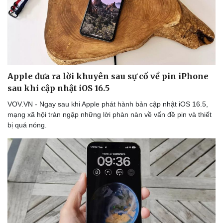
Apple đưa ra lời khuyên sau sự cố về pin iPhone
sau khi cập nhật iOS 16.5
VOV.VN - Ngay sau khi Apple phát hành bản cập nhật iOS 16.5,
Du lịch
Podcast
mạng xã hội tràn ngập những lời phàn nàn về vấn đề pin và thiết
Tư vấn
Câu chuyện thời sự
bị quá nóng.
Săn Tour
Đọc truyện đêm khuya
check-in
Cửa sổ tình yêu
Kể chuyện cho bé
Hạt giống tâm hồn