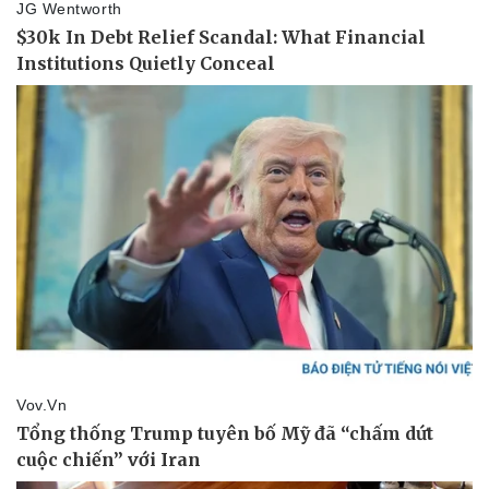
Sức khỏe
Đời sống
Dinh dưỡng - món ngon
Nhà đẹp
Cây thuốc
Blog
Sản phụ khoa
Tình yêu - Gia đình
Nhi khoa
Nam khoa
Làm đẹp - giảm cân
Phòng mạch online