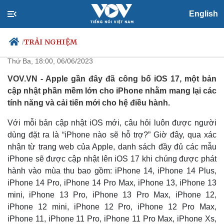
English
Danh sách những iPhone sẽ được
lên đời iOS 17
TRẢI NGHIỆM
/
Thứ Ba, 18:00, 06/06/2023
VOV.VN - Apple gần đây đã công bố iOS 17, một bản
cập nhật phần mềm lớn cho iPhone nhằm mang lại các
Chính trị
Xã hội
tính năng và cải tiến mới cho hệ điều hành.
Đảng
Tin 24h
Tổ chức nhân sự
Dự báo thời tiết
Với mỗi bản cập nhật iOS mới, câu hỏi luôn được người
Quốc hội
Giáo dục
dùng đặt ra là “iPhone nào sẽ hỗ trợ?” Giờ đây, qua xác
Nhận diện sự thật
Dấu ấn VOV
nhận từ trang web của Apple, danh sách đầy đủ các mẫu
Việc làm
iPhone sẽ được cập nhật lên iOS 17 khi chúng được phát
Biển đảo
hành vào mùa thu bao gồm: iPhone 14, iPhone 14 Plus,
iPhone 14 Pro, iPhone 14 Pro Max, iPhone 13, iPhone 13
mini, iPhone 13 Pro, iPhone 13 Pro Max, iPhone 12,
iPhone 12 mini, iPhone 12 Pro, iPhone 12 Pro Max,
iPhone 11, iPhone 11 Pro, iPhone 11 Pro Max, iPhone Xs,