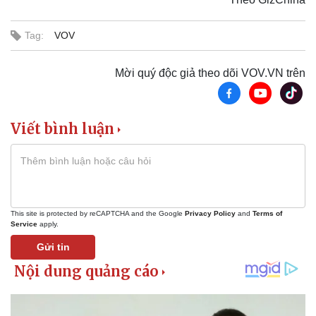
Tag:
VOV
Mời quý độc giả theo dõi VOV.VN trên
Viết bình luận
Pháp luật
Quân sự - Quốc phòng
Vụ án
Vũ khí
This site is protected by reCAPTCHA and the Google
Privacy Policy
and
Terms of
Tin nóng
Việt Nam
Service
apply.
Tư vấn luật
Phân tích
Gửi tin