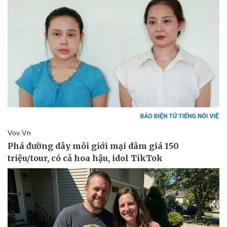
Thể thao
Ô tô - Xe máy
Bóng đá
Ô tô
Lịch thi đấu bóng đá
Xe máy