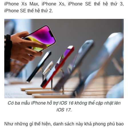
iPhone Xs Max, iPhone Xs, iPhone SE thế hệ thứ 3,
iPhone SE thế hệ thứ 2.
Có ba mẫu iPhone hỗ trợ iOS 16 không thể cập nhật lên
iOS 17.
Thế giới
Multimedia
Quan sát
Video
Cuộc sống đó đây
Ảnh
Như những gì thể hiện, danh sách này khá phong phú bao