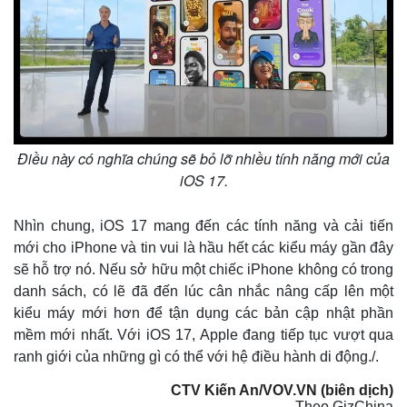
Kinh tế
Thị trường
Bất động sản
Giá vàng
Khởi nghiệp
Tiêu dùng
Tỷ giá
Điều này có nghĩa chúng sẽ bỏ lỡ nhiều tính năng mới của
Chứng khoán
iOS 17.
Giá cà phê
Nhìn chung, iOS 17 mang đến các tính năng và cải tiến
mới cho iPhone và tin vui là hầu hết các kiểu máy gần đây
sẽ hỗ trợ nó. Nếu sở hữu một chiếc iPhone không có trong
danh sách, có lẽ đã đến lúc cân nhắc nâng cấp lên một
kiểu máy mới hơn để tận dụng các bản cập nhật phần
mềm mới nhất. Với iOS 17, Apple đang tiếp tục vượt qua
ranh giới của những gì có thể với hệ điều hành di động./.
CTV Kiến An/VOV.VN (biên dịch)
Theo GizChina