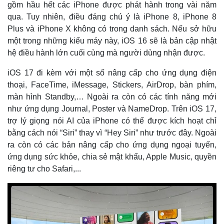
Hồ sơ
E-Magazine
gồm hầu hết các iPhone được phát hành trong vài năm
Infographic
qua. Tuy nhiên, điều đáng chú ý là iPhone 8, iPhone 8
Plus và iPhone X không có trong danh sách. Nếu sở hữu
một trong những kiểu máy này, iOS 16 sẽ là bản cập nhật
hệ điều hành lớn cuối cùng mà người dùng nhận được.
iOS 17 đi kèm với một số nâng cấp cho ứng dụng điện
thoại, FaceTime, iMessage, Stickers, AirDrop, bàn phím,
màn hình Standby,… Ngoài ra còn có các tính năng mới
như ứng dụng Journal, Poster và NameDrop. Trên iOS 17,
trợ lý giọng nói AI của iPhone có thể được kích hoạt chỉ
bằng cách nói “Siri” thay vì “Hey Siri” như trước đây. Ngoài
ra còn có các bản nâng cấp cho ứng dụng ngoại tuyến,
ứng dụng sức khỏe, chia sẻ mật khẩu, Apple Music, quyền
riêng tư cho Safari,...