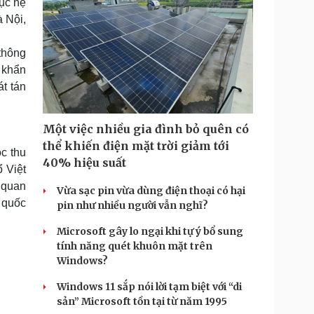
hục hệ
à Nội,
thông
u khẩn
át tán
Một việc nhiều gia đình bỏ quên có
thể khiến điện mặt trời giảm tới
c thu
40% hiệu suất
 Việt
n quan
Vừa sạc pin vừa dùng điện thoại có hại
n quốc
pin như nhiều người vẫn nghĩ?
Microsoft gây lo ngại khi tự ý bổ sung
tính năng quét khuôn mặt trên
Windows?
Windows 11 sắp nói lời tạm biệt với “di
sản” Microsoft tồn tại từ năm 1995