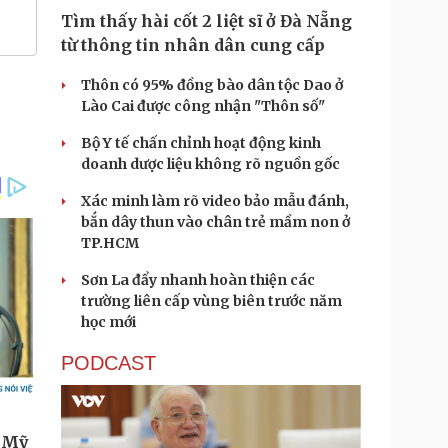
Tìm thấy hài cốt 2 liệt sĩ ở Đà Nẵng
từ thông tin nhân dân cung cấp
Thôn có 95% đồng bào dân tộc Dao ở
Lào Cai được công nhận "Thôn số"
Bộ Y tế chấn chỉnh hoạt động kinh
doanh dược liệu không rõ nguồn gốc
Xác minh làm rõ video bảo mẫu đánh,
bắn dây thun vào chân trẻ mầm non ở
TP.HCM
Sơn La đẩy nhanh hoàn thiện các
trường liên cấp vùng biên trước năm
học mới
PODCAST