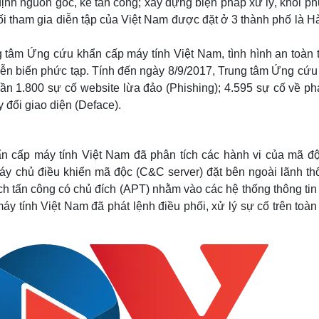
 định nguồn gốc, kẻ tấn công; xây dựng biện pháp xử lý, khôi p
i tham gia diễn tập của Việt Nam được đặt ở 3 thành phố là H
tâm Ứng cứu khẩn cấp máy tính Việt Nam, tình hình an toàn 
diễn biến phức tạp. Tính đến ngày 8/9/2017, Trung tâm Ứng cứ
ần 1.800 sự cố website lừa đảo (Phishing); 4.595 sự cố về ph
 đổi giao diện (Deface).
 cấp máy tính Việt Nam đã phân tích các hành vi của mã độ
máy chủ điều khiển mã độc (C&C server) đặt bên ngoài lãnh thổ
ch tấn công có chủ đích (APT) nhằm vào các hệ thống thông ti
y tính Việt Nam đã phát lệnh điều phối, xử lý sự cố trên toà