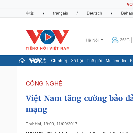
VO
中文
/
français
/
Deutsch
/
Bahas
26°C
Hà Nội
Chính trị
Xã hội
Thế giới
Multimedia
K
Chính trị
Xã hội
Đảng
Tin 24h
CÔNG NGHỆ
Tổ chức nhân sự
Dự báo thời tiết
Quốc hội
Giáo dục
Việt Nam tăng cường bảo đả
Nhận diện sự thật
Dấu ấn VOV
Việc làm
mạng
Biển đảo
Pháp luật
Quân sự - Quốc phòng
Thứ Hai, 19:00, 11/09/2017
Vụ án
Vũ khí