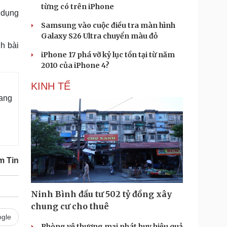
từng có trên iPhone
 dụng
Samsung vào cuộc điều tra màn hình
Galaxy S26 Ultra chuyển màu đỏ
h bài
iPhone 17 phá vỡ kỷ lục tồn tại từ năm
2010 của iPhone 4?
KINH TẾ
ang
m Tin
Ninh Bình đầu tư 502 tỷ đồng xây
chung cư cho thuê
gle
Phòng vệ thương mại phát huy hiệu quả