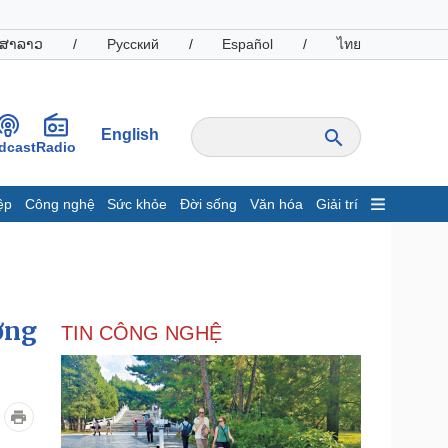
ສາລາວ
/
Русский
/
Español
/
ไทย
English
dcast
Radio
ệp
Công nghệ
Sức khỏe
Đời sống
Văn hóa
Giải trí
inh tế
Thị trường
ất động sản
Giá vàng
hởi nghiệp
Tiêu dùng
Tỷ giá
ờng
TIN CÔNG NGHỆ
Chứng khoán
Giá cà phê
oanh nghiệp
Công nghệ
hông tin doanh nghiệp
Sành điệu