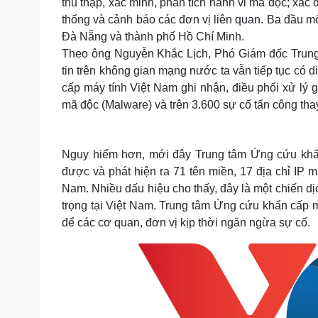
thu thập, xác minh, phân tích hành vi mã độc; xác
thống và cảnh báo các đơn vị liên quan. Ba đầu mố
Đà Nẵng và thành phố Hồ Chí Minh.
Theo ông Nguyễn Khắc Lịch, Phó Giám đốc Trung 
tin trên không gian mạng nước ta vẫn tiếp tục có 
cấp máy tính Việt Nam ghi nhận, điều phối xử lý g
mã độc (Malware) và trên 3.600 sự cố tấn công thay
Nguy hiểm hơn, mới đây Trung tâm Ứng cứu khẩn
được và phát hiện ra 71 tên miền, 17 địa chỉ IP 
Nam. Nhiều dấu hiệu cho thấy, đây là một chiến dị
trọng tại Việt Nam. Trung tâm Ứng cứu khẩn cấp má
để các cơ quan, đơn vị kịp thời ngăn ngừa sự cố.