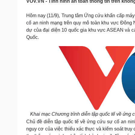
VOV.VN - Tình hình an toàn thông tin trên không g
Tin nóng
Việt Nam
Tư vấn luật
Phân tích
Hôm nay (11/9), Trung tâm Ứng cứu khẩn cấp máy 
cố an ninh mạng trên quy mô toàn khu vực Đông N
dự của đại diện 10 quốc gia khu vực ASEAN và cá
Sức khỏe
Đời sống
Quốc.
Dinh dưỡng - món ngon
Nhà đẹp
Cây thuốc
Blog
Sản phụ khoa
Tình yêu - Gia đình
Nhi khoa
Nam khoa
Làm đẹp - giảm cân
Phòng mạch online
Ăn sạch sống khỏe
Cải chính
Khai mạc Chương trình diễn tập quốc tế về ứng
Chủ đề diễn tập quốc tế về ứng cứu sự cố an n
nguy cơ của việc thiếu xác thực và kiểm soát truy