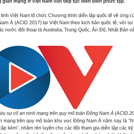
ian mạng ở Việt Nam vẫn tiếp tục diễn biến phức tạp.
Lịch thi đấu bóng đá
Xe máy
Thế giới thể thao
Tư vấn
tính Việt Nam tổ chức Chương trình diễn tập quốc tế về ứng c
eSports
V
Hậu trường
am Á (ACID 2017) tại Việt Nam theo kịch bản quốc tế, với sự
c nước đối thoại là Australia, Trung Quốc, Ấn Độ, Nhật Bản v
Văn hóa
Giải trí
D
Sân khấu - Điện ảnh
Nghệ sĩ
Văn học
Thời trang
Âm nhạc
Sao Việt
c
Di sản
 cứu sự cố an ninh mạng trên quy mô toàn Đông Nam Á (ACID 2
inh mạng trên quy mô toàn khu vực Đông Nam Á năm nay là "
 cập kém", nhằm rèn luyện cho các đội tham gia diễn tập các k