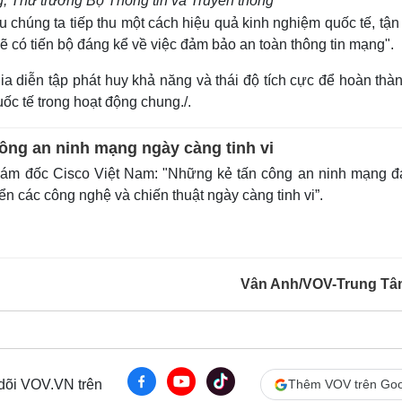
Thứ trưởng Bộ Thông tin và Truyền thông
húng ta tiếp thu một cách hiệu quả kinh nghiệm quốc tế, tận
ới sẽ có tiến bộ đáng kể về việc đảm bảo an toàn thông tin mạng".
diễn tập phát huy khả năng và thái độ tích cực để hoàn thàn
uốc tế trong hoạt động chung./.
ông an ninh mạng ngày càng tinh vi
ám đốc Cisco Việt Nam: "Những kẻ tấn công an ninh mạng đ
iển các công nghệ và chiến thuật ngày càng tinh vi”.
Vân Anh/VOV-Trung Tâ
 dõi VOV.VN trên
Thêm VOV trên Goo