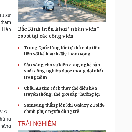
Doanh nghiệp 24h
Tin Công nghệ
Doanh nhân
Trải nghiệm
ứu sự
ì cộng đồng
Chuyển đổi số
 tham
Bắc Kinh triển khai “nhân viên”
à Hàn
u lịch
Podcast
robot tại các công viên
Tư vấn
Câu chuyện thời sự
Săn Tour
Đọc truyện đêm khuya
Trung Quốc tăng tốc tự chủ chip tiên
heck-in
Cửa sổ tình yêu
tiến với kế hoạch đầy tham vọng
Kể chuyện cho bé
Sẵn sàng cho sự kiện công nghệ sản
Hạt giống tâm hồn
xuất công nghiệp được mong đợi nhất
trong năm
Châu Âu tìm cách thay thế điều hòa
truyền thống, thế giới sắp “hưởng lợi”
Samsung thắng lớn khi Galaxy Z Fold8
chinh phục người dùng trẻ
017)
Những
TRẢI NGHIỆM
ỹ năng