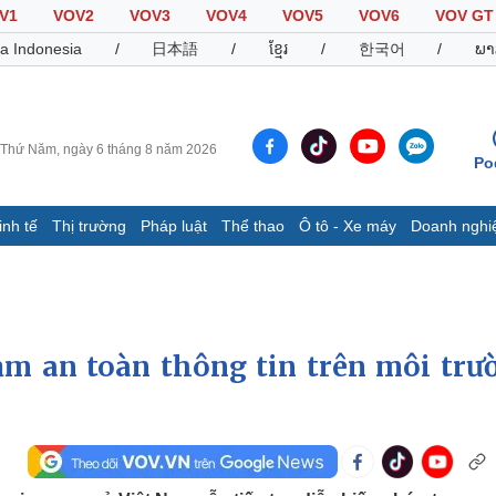
V1
VOV2
VOV3
VOV4
VOV5
VOV6
VOV GT
a Indonesia
/
日本語
/
ខ្មែរ
/
한국어
/
ພາ
Thứ Năm, ngày 6 tháng 8 năm 2026
Po
inh tế
Thị trường
Pháp luật
Thể thao
Ô tô - Xe máy
Doanh nghi
Thế giới
Multimedia
K
Quan sát
Video
B
Cuộc sống đó đây
Ảnh
K
Hồ sơ
E-Magazine
m an toàn thông tin trên môi trư
Infographic
Thể thao
Ô tô - Xe máy
D
Bóng đá
Ô tô
T