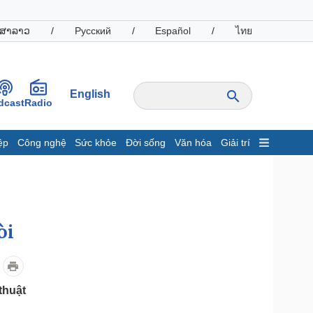
ສາລາວ
/
Русский
/
Español
/
ไทย
English
dcast
Radio
ệp
Công nghệ
Sức khỏe
Đời sống
Văn hóa
Giải trí
inh tế
Thị trường
ất động sản
Giá vàng
hởi nghiệp
Tiêu dùng
Tỷ giá
òi
Chứng khoán
Giá cà phê
oanh nghiệp
Công nghệ
thuật
hông tin doanh nghiệp
Sành điệu