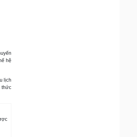
huyến
hế hệ
u lịch
 thức
được