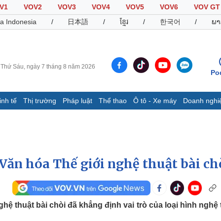
V1
VOV2
VOV3
VOV4
VOV5
VOV6
VOV GT
a Indonesia
/
日本語
/
ខ្មែរ
/
한국어
/
ພາ
Thứ Sáu, ngày 7 tháng 8 năm 2026
Po
inh tế
Thị trường
Pháp luật
Thể thao
Ô tô - Xe máy
Doanh nghi
Thế giới
Multimedia
K
Quan sát
Video
B
Cuộc sống đó đây
Ảnh
K
Hồ sơ
E-Magazine
Văn hóa Thế giới nghệ thuật bài ch
Infographic
Thể thao
Ô tô - Xe máy
D
 thuật bài chòi đã khẳng định vai trò của loại hình nghệ 
Bóng đá
Ô tô
T