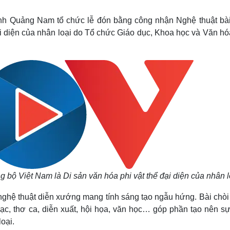
Lịch thi đấu bóng đá
Xe máy
Thế giới thể thao
Tư vấn
tỉnh Quảng Nam tổ chức lễ đón bằng công nhận Nghệ thuật bài
eSports
V
ại diện của nhân loại do Tổ chức Giáo dục, Khoa học và Văn h
Hậu trường
Văn hóa
Giải trí
D
Sân khấu - Điện ảnh
Nghệ sĩ
Văn học
Thời trang
Âm nhạc
Sao Việt
c
Di sản
 bộ Việt Nam là Di sản văn hóa phi vật thể đại diện của nhân l
 nghệ thuật diễn xướng mang tính sáng tạo ngẫu hứng. Bài chòi 
hạc, thơ ca, diễn xuất, hội họa, văn học… góp phần tạo nên s
oại.