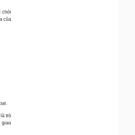
Doanh nghiệp 24h
Tin Công nghệ
Doanh nhân
Trải nghiệm
 chòi
ì cộng đồng
Chuyển đổi số
óa của
u lịch
Podcast
Tư vấn
Câu chuyện thời sự
Săn Tour
Đọc truyện đêm khuya
heck-in
Cửa sổ tình yêu
Kể chuyện cho bé
Hạt giống tâm hồn
oại.
là trò
ự giao