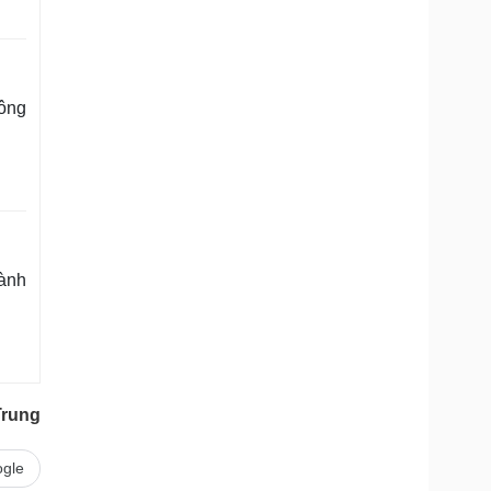
ông
ành
Trung
gle