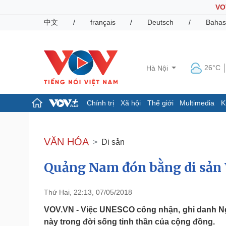
VO
中文
/
français
/
Deutsch
/
Bahas
26°C
Hà Nội
Chính trị
Xã hội
Thế giới
Multimedia
K
Chính trị
Xã hội
Đảng
Tin 24h
VĂN HÓA
Di sản
Tổ chức nhân sự
Dự báo thời tiết
Quốc hội
Giáo dục
Quảng Nam đón bằng di sản 
Nhận diện sự thật
Dấu ấn VOV
Việc làm
Biển đảo
Thứ Hai, 22:13, 07/05/2018
Pháp luật
Quân sự - Quốc phòng
VOV.VN - Việc UNESCO công nhận, ghi danh Nghệ
Vụ án
Vũ khí
này trong đời sống tinh thần của cộng đồng.