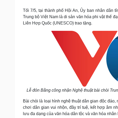
Tin nóng
Việt Nam
Tư vấn luật
Phân tích
Tối 7/5, tại thành phố Hội An, Ủy ban nhân dân 
Trung bộ Việt Nam là di sản văn hóa phi vật thể đ
Liên Hợp Quốc (UNESCO) trao tặng.
Sức khỏe
Đời sống
Dinh dưỡng - món ngon
Nhà đẹp
Cây thuốc
Blog
Sản phụ khoa
Tình yêu - Gia đình
Nhi khoa
Nam khoa
Làm đẹp - giảm cân
Phòng mạch online
Ăn sạch sống khỏe
Cải chính
Lễ đón Bằng công nhận Nghệ thuật bài chòi Trung
Bài chòi là loại hình nghệ thuật dân gian độc đáo,
chơi dân gian vui nhộn, đầy trí tuệ, kết hợp âm n
lưu đa dạng của văn hóa dân tộc và văn hóa nhân l