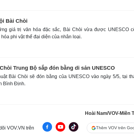
ội Bài Chòi
ng giá trị văn hóa đặc sắc, Bài Chòi vừa được UNESCO c
hóa phi vật thể đại diện của nhân loại.
 Chòi Trung Bộ sắp đón bằng di sản UNESCO
uật Bài Chòi sẽ đón bằng của UNESCO vào ngày 5/5, tại th
h Bình Định.
Hoài Nam/VOV-Miền 
 dõi VOV.VN trên
Thêm VOV trên Goo