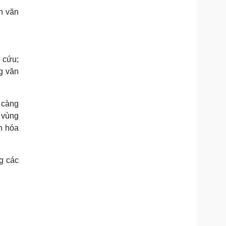
ản văn
 cứu;
ng văn
 càng
a vùng
ăn hóa
g các