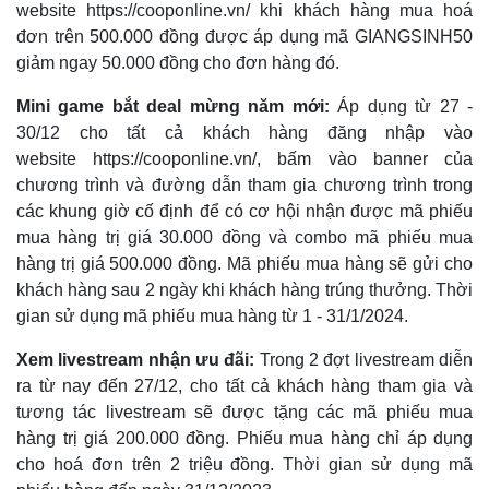
website https://cooponline.vn/ khi khách hàng mua hoá
đơn trên 500.000 đồng được áp dụng mã GIANGSINH50
giảm ngay 50.000 đồng cho đơn hàng đó.
Mini game bắt deal mừng năm mới:
Áp dụng từ 27 -
30/12 cho tất cả khách hàng đăng nhập vào
website https://cooponline.vn/, bấm vào banner của
chương trình và đường dẫn tham gia chương trình trong
các khung giờ cố định để có cơ hội nhận được mã phiếu
mua hàng trị giá 30.000 đồng và combo mã phiếu mua
hàng trị giá 500.000 đồng. Mã phiếu mua hàng sẽ gửi cho
khách hàng sau 2 ngày khi khách hàng trúng thưởng. Thời
gian sử dụng mã phiếu mua hàng từ 1 - 31/1/2024.
Xem livestream nhận ưu đãi:
Trong 2 đợt livestream diễn
ra từ nay đến 27/12, cho tất cả khách hàng tham gia và
Kinh tế
Thị trường
tương tác livestream sẽ được tặng các mã phiếu mua
Bất động sản
Giá vàng
hàng trị giá 200.000 đồng. Phiếu mua hàng chỉ áp dụng
Khởi nghiệp
Tiêu dùng
cho hoá đơn trên 2 triệu đồng. Thời gian sử dụng mã
Tỷ giá