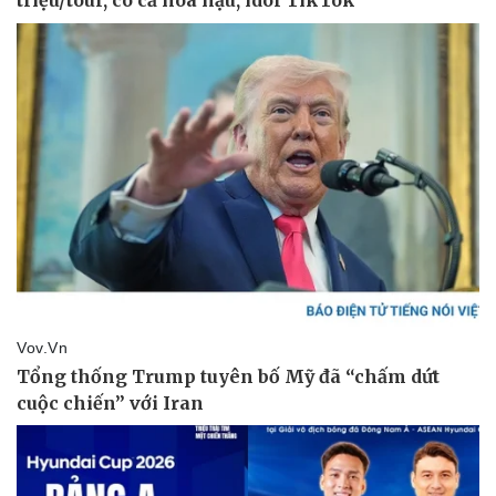
Thể thao
Ô tô - Xe máy
Bóng đá
Ô tô
Lịch thi đấu bóng đá
Xe máy
Thế giới thể thao
Tư vấn
eSports
Hậu trường