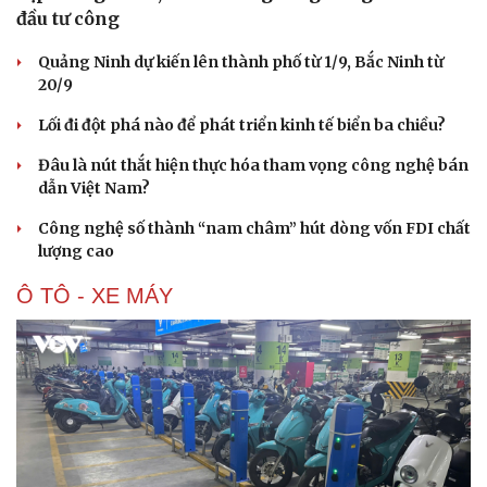
đầu tư công
Quảng Ninh dự kiến lên thành phố từ 1/9, Bắc Ninh từ
20/9
Lối đi đột phá nào để phát triển kinh tế biển ba chiều?
Văn hóa
Giải trí
Đâu là nút thắt hiện thực hóa tham vọng công nghệ bán
Sân khấu - Điện ảnh
Nghệ sĩ
dẫn Việt Nam?
Văn học
Thời trang
Âm nhạc
Sao Việt
Công nghệ số thành “nam châm” hút dòng vốn FDI chất
Di sản
lượng cao
Ô TÔ - XE MÁY