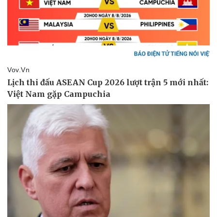
Doanh nghiệp
Công nghệ
Thông tin doanh nghiệp
Sành điệu
Doanh nghiệp 24h
Tin Công nghệ
Doanh nhân
Trải nghiệm
Vì cộng đồng
Chuyển đổi số