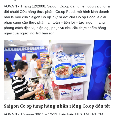
VOV.VN - Tháng 12/2008, Saigon Co.op đã nghiên cứu và cho ra
đời chuỗi Cửa hàng thực phẩm Co.op Food, mô hình kinh doanh
bán lẻ mới của Saigon Co.op. Sự ra đời của Co.op Food là giải
pháp cung cấp thực phẩm an toàn – tiện lợi – tươi ngon mang
phong cách dịch vụ hiện đại, phục vụ nhu cầu thực phẩm hàng
ngày của người nội trợ bận rộn.
Sức khỏe
Đời sống
Dinh dưỡng - món ngon
Nhà đẹp
Cây thuốc
Blog
Sản phụ khoa
Tình yêu - Gia đình
Nhi khoa
Nam khoa
Làm đẹp - giảm cân
Phòng mạch online
Ăn sạch sống khỏe
Saigon Co.op tung hàng nhãn riêng Co.op đón tết
VOV.VN - Từ ngày 30/11 – 12/12, Liên hiệp HTX TM TP.HCM