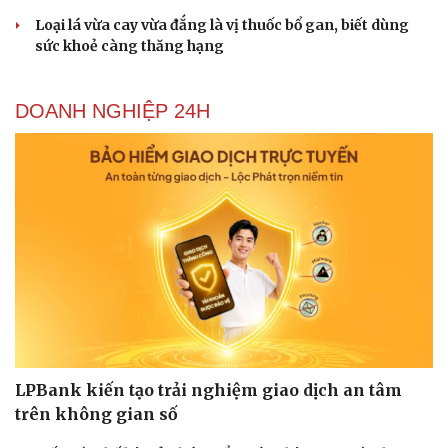
Săn Tour
Đọc truyện đêm khuya
Loại lá vừa cay vừa đắng là vị thuốc bổ gan, biết dùng
check-in
Cửa sổ tình yêu
sức khoẻ càng thăng hạng
Kể chuyện cho bé
Hạt giống tâm hồn
DOANH NGHIỆP 24H
LPBank kiến tạo trải nghiệm giao dịch an tâm
trên không gian số