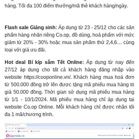
hàng. Tối đa 100 điểm thưởng/mã thẻ khách hàng/ngày.
Thế giới
Multimedia
Flash sale Giáng sinh:
Áp dụng từ 23 - 25/12 cho các sản
Quan sát
Video
phẩm hàng nhãn riêng Co.op, đồ dùng, hoá phẩm với mức
Cuộc sống đó đây
Ảnh
giảm từ 20% - 30% hoặc mua sản phẩm thứ 2,4,6… cùng
Hồ sơ
E-Magazine
loại với giá ưu đãi.
Infographic
Hot deal Bí kíp sắm Tết Online:
Áp dụng từ nay đến
27/12 áp dụng cho tất cả khách hàng đăng nhập vào
website https://cooponline.vn/. Khách hàng mua hoá đơn
từ 500.000 đồng trở lên được tặng mã phiếu mua hàng trị
giá 50.000 đồng. Thời gian sử dụng mã phiếu mua hàng
từ 1/1 - 10/1/2024. Mã phiếu mua hàng chỉ áp dụng tại
website Co.op Online. Mỗi khách hàng chỉ được nhận tối
đa 1 mã/chương trình.