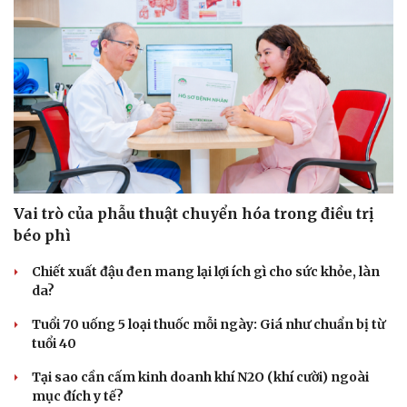
Vai trò của phẫu thuật chuyển hóa trong điều trị
béo phì
Chiết xuất đậu đen mang lại lợi ích gì cho sức khỏe, làn
da?
Tuổi 70 uống 5 loại thuốc mỗi ngày: Giá như chuẩn bị từ
tuổi 40
Tại sao cần cấm kinh doanh khí N2O (khí cười) ngoài
Du lịch
Podcast
mục đích y tế?
Tư vấn
Câu chuyện thời sự