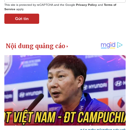
This site is protected by reCAPTCHA and the Google
Privacy Policy
and
Terms of
Service
apply.
Gửi tin