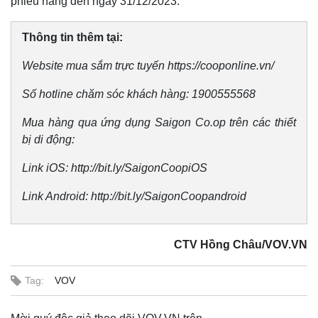
phiếu hàng đến ngày 31/12/2023.
Chứng khoán
Giá cà phê
Thông tin thêm tại:
Website mua sắm trực tuyến https://cooponline.vn/
Số hotline chăm sóc khách hàng: 1900555568
Mua hàng qua ứng dụng Saigon Co.op trên các thiết
bị di động:
Link iOS: http://bit.ly/SaigonCoopiOS
Link Android: http://bit.ly/SaigonCoopandroid
CTV Hồng Châu/VOV.VN
Tag:
VOV