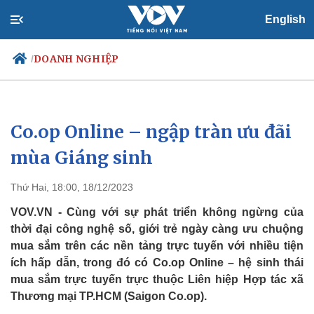
English
DOANH NGHIỆP
/
Co.op Online – ngập tràn ưu đãi
Chính trị
Xã hội
Đảng
Tin 24h
mùa Giáng sinh
Tổ chức nhân sự
Dự báo thời tiết
Quốc hội
Giáo dục
Thứ Hai, 18:00, 18/12/2023
Nhận diện sự thật
Dấu ấn VOV
Việc làm
VOV.VN - Cùng với sự phát triển không ngừng của
Biển đảo
thời đại công nghệ số, giới trẻ ngày càng ưu chuộng
mua sắm trên các nền tảng trực tuyến với nhiều tiện
ích hấp dẫn, trong đó có Co.op Online – hệ sinh thái
mua sắm trực tuyến trực thuộc Liên hiệp Hợp tác xã
Thương mại TP.HCM (Saigon Co.op).