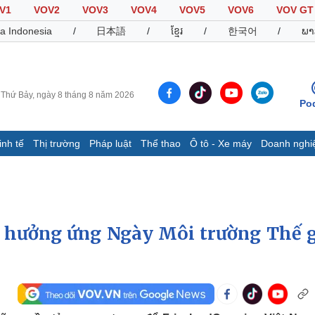
V1
VOV2
VOV3
VOV4
VOV5
VOV6
VOV GT
a Indonesia
/
日本語
/
ខ្មែរ
/
한국어
/
ພາ
Thứ Bảy, ngày 8 tháng 8 năm 2026
Po
inh tế
Thị trường
Pháp luật
Thể thao
Ô tô - Xe máy
Doanh nghi
Thế giới
Multimedia
K
Quan sát
Video
B
Cuộc sống đó đây
Ảnh
K
Hồ sơ
E-Magazine
 hưởng ứng Ngày Môi trường Thế g
Infographic
Thể thao
Ô tô - Xe máy
D
Bóng đá
Ô tô
T