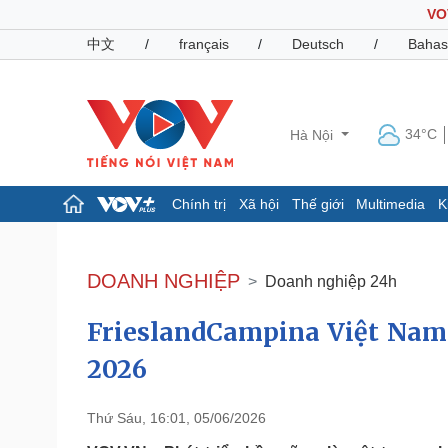
VO
中文
/
français
/
Deutsch
/
Bahas
34°C
Hà Nội
Chính trị
Xã hội
Thế giới
Multimedia
K
Chính trị
Xã hội
Đảng
Tin 24h
DOANH NGHIỆP
Doanh nghiệp 24h
Tổ chức nhân sự
Dự báo thời tiết
Quốc hội
Giáo dục
FrieslandCampina Việt Nam
Nhận diện sự thật
Dấu ấn VOV
Việc làm
2026
Biển đảo
Pháp luật
Quân sự - Quốc phòng
Thứ Sáu, 16:01, 05/06/2026
Vụ án
Vũ khí