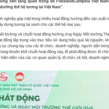
hững nền tảng quan trọng để FrieslandCampina Việt Nam
Lịch thi đấu bóng đá
Xe máy
dưỡng thế hệ tương lai Việt Nam”.
Thế giới thể thao
Tư vấn
eSports
V
Hậu trường
h nghiệp góp mặt trong nhiều hoạt động hướng đến sản xuất và
ây dựng tương lai xanh cho các thế hệ mai sau.
Văn hóa
Giải trí
D
Sân khấu - Điện ảnh
Nghệ sĩ
môi trường và chuỗi hoạt động hưởng ứng Ngày Môi trường Thế
Văn học
Thời trang
t động tập trung vào mục tiêu sử dụng hiệu quả tài nguyên, k
Âm nhạc
Sao Việt
c
g sự chung tay của các tổ chức, doanh nghiệp, người dân trong
Di sản
Trong khuôn khổ chuỗi hoạt động này, lễ phát động được tổ ch
iện diện của các cơ quan quản lý, tổ chức xã hội, doanh nghi