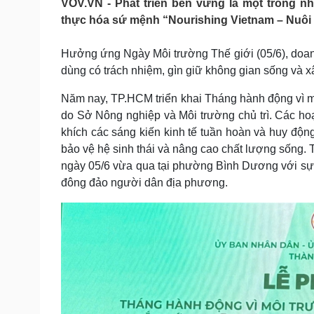
VOV.VN - Phát triển bền vững là một trong n
Tin nóng
Việt Nam
thực hóa sứ mệnh “Nourishing Vietnam – Nuôi 
Tư vấn luật
Phân tích
Hưởng ứng Ngày Môi trường Thế giới (05/6), doan
dùng có trách nhiệm, gìn giữ không gian sống và x
Sức khỏe
Đời sống
Dinh dưỡng - món ngon
Nhà đẹp
Năm nay, TP.HCM triển khai Tháng hành động vì 
Cây thuốc
Blog
do Sở Nông nghiệp và Môi trường chủ trì. Các hoạ
Sản phụ khoa
Tình yêu - Gia đình
khích các sáng kiến kinh tế tuần hoàn và huy độn
Nhi khoa
bảo vệ hệ sinh thái và nâng cao chất lượng sống. 
Nam khoa
ngày 05/6 vừa qua tại phường Bình Dương với sự h
Làm đẹp - giảm cân
đông đảo người dân địa phương.
Phòng mạch online
Ăn sạch sống khỏe
Cải chính