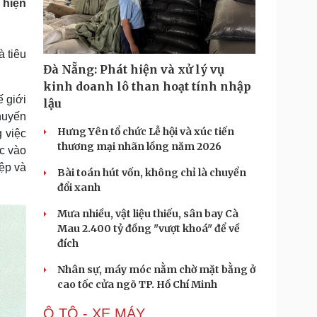
 hiện
Doanh nghiệp 24h
Tin Công nghệ
Doanh nhân
Trải nghiệm
ì cộng đồng
Chuyển đổi số
 tiêu
Đà Nẵng: Phát hiện và xử lý vụ
u lịch
Podcast
kinh doanh lô than hoạt tính nhập
Tư vấn
Câu chuyện thời sự
 giới
lậu
Săn Tour
Đọc truyện đêm khuya
huyến
heck-in
Cửa sổ tình yêu
Hưng Yên tổ chức Lễ hội và xúc tiến
 việc
Kể chuyện cho bé
thương mại nhãn lồng năm 2026
ức vào
Hạt giống tâm hồn
ệp và
Bài toán hút vốn, không chỉ là chuyển
đổi xanh
Mưa nhiều, vật liệu thiếu, sân bay Cà
Mau 2.400 tỷ đồng "vượt khoá" để về
đích
Nhân sự, máy móc nằm chờ mặt bằng ở
cao tốc cửa ngõ TP. Hồ Chí Minh
Ô TÔ - XE MÁY