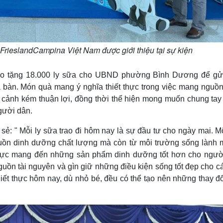
 FrieslandCampina Việt Nam được giới thiệu tại sự kiện
rao tặng 18.000 ly sữa cho UBND phường Bình Dương để gử
a bàn. Món quà mang ý nghĩa thiết thực trong việc mang nguồn
 cảnh kém thuận lợi, đồng thời thể hiện mong muốn chung tay
gười dân.
ẻ: " Mỗi ly sữa trao đi hôm nay là sự đầu tư cho ngày mai. M
ồn dinh dưỡng chất lượng mà còn từ môi trường sống lành 
 lực mang đến những sản phẩm dinh dưỡng tốt hơn cho người
uồn tài nguyên và gìn giữ những điều kiện sống tốt đẹp cho cá
hiết thực hôm nay, dù nhỏ bé, đều có thể tạo nên những thay đổ