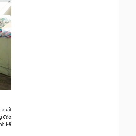
 xuất
g đào
nh kế