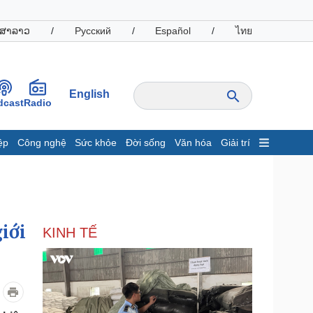
ສາລາວ
/
Русский
/
Español
/
ไทย
English
dcast
Radio
ệp
Công nghệ
Sức khỏe
Đời sống
Văn hóa
Giải trí
inh tế
Thị trường
ất động sản
Giá vàng
hởi nghiệp
Tiêu dùng
Tỷ giá
iới
KINH TẾ
Chứng khoán
Giá cà phê
oanh nghiệp
Công nghệ
hông tin doanh nghiệp
Sành điệu