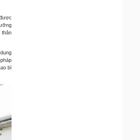
 được
 dưỡng
 thân
 dụng
i pháp
bao bì