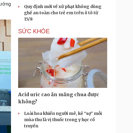
hướng
Quy định mới về xử phạt không dùng
ghế an toàn cho trẻ em trên ô tô từ
15/8
SỨC KHỎE
Acid uric cao ăn măng chua được
không?
Loài hoa khiến người mê, kẻ “sợ” mỗi
mùa thu là vị thuốc trong y học cổ
truyền