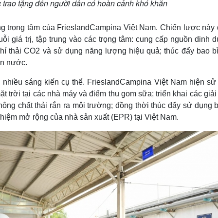
 trao tặng đến người dân có hoàn cảnh khó khăn
ớng trọng tâm của FrieslandCampina Việt Nam. Chiến lược này
ỗi giá trị, tập trung vào các trọng tâm: cung cấp nguồn dinh
hí thải CO2 và sử dụng năng lượng hiệu quả; thúc đẩy bao bì
ồn nước.
nhiều sáng kiến cụ thể. FrieslandCampina Việt Nam hiện sử
trời tại các nhà máy và điểm thu gom sữa; triển khai các giả
không chất thải rắn ra môi trường; đồng thời thúc đẩy sử dụng 
 nhiệm mở rộng của nhà sản xuất (EPR) tại Việt Nam.