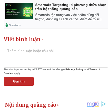
Smartads Targeting: 4 phương thức chọn
trên hệ thống quảng cáo
SmartAds tập trung vào việc nhắm đúng đối
tượng, đúng ngữ cảnh và thời điểm để tối ưu.
Pháp luật
Quân sự - Quốc phòng
Viết bình luận
Vụ án
Vũ khí
Tin nóng
Việt Nam
Tư vấn luật
Phân tích
This site is protected by reCAPTCHA and the Google
Privacy Policy
and
Terms of
Service
apply.
Gửi tin