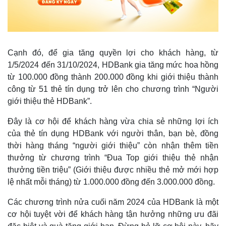
Cạnh đó, để gia tăng quyền lợi cho khách hàng, từ
1/5/2024 đến 31/10/2024, HDBank gia tăng mức hoa hồng
từ 100.000 đồng thành 200.000 đồng khi giới thiệu thành
công từ 51 thẻ tín dụng trở lên cho chương trình “Người
giới thiệu thẻ HDBank”.
Đây là cơ hội để khách hàng vừa chia sẻ những lợi ích
của thẻ tín dụng HDBank với người thân, bạn bè, đồng
thời hàng tháng “người giới thiệu” còn nhận thêm tiền
Kinh tế
Thị trường
thưởng từ chương trình “Đua Top giới thiệu thẻ nhận
Bất động sản
Giá vàng
thưởng tiền triệu” (Giới thiệu được nhiều thẻ mở mới hợp
Khởi nghiệp
Tiêu dùng
lệ nhất mỗi tháng) từ 1.000.000 đồng đến 3.000.000 đồng.
Tỷ giá
Chứng khoán
Các chương trình nửa cuối năm 2024 của HDBank là một
Giá cà phê
cơ hội tuyệt vời để khách hàng tận hưởng những ưu đãi