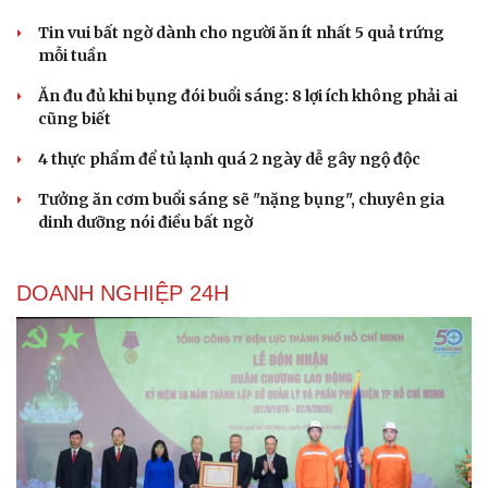
Tin vui bất ngờ dành cho người ăn ít nhất 5 quả trứng
mỗi tuần
Ăn đu đủ khi bụng đói buổi sáng: 8 lợi ích không phải ai
cũng biết
4 thực phẩm để tủ lạnh quá 2 ngày dễ gây ngộ độc
Tưởng ăn cơm buổi sáng sẽ "nặng bụng", chuyên gia
Du lịch
Podcast
dinh dưỡng nói điều bất ngờ
Tư vấn
Câu chuyện thời sự
Săn Tour
Đọc truyện đêm khuya
DOANH NGHIỆP 24H
check-in
Cửa sổ tình yêu
Kể chuyện cho bé
Hạt giống tâm hồn