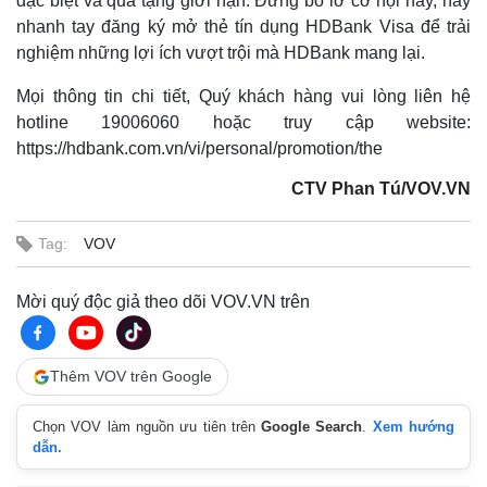
đặc biệt và quà tặng giới hạn. Đừng bỏ lỡ cơ hội này, hãy
nhanh tay đăng ký mở thẻ tín dụng HDBank Visa để trải
nghiệm những lợi ích vượt trội mà HDBank mang lại.
Mọi thông tin chi tiết, Quý khách hàng vui lòng liên hệ
hotline 19006060 hoặc truy cập website:
https://hdbank.com.vn/vi/personal/promotion/the
CTV Phan Tú/VOV.VN
Tag:
VOV
Mời quý độc giả theo dõi VOV.VN trên
Thêm VOV trên Google
Chọn VOV làm nguồn ưu tiên trên
Google Search
.
Xem hướng
dẫn.