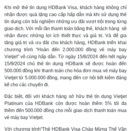
Khi mở thẻ tín dụng HDBank Visa, khách hàng không chỉ
Thế giới
Multimedia
nhận được quà tặng cao cấp hấp dẫn mà khi sử dụng thẻ
Quan sát
Video
tín dụng còn trải nghiệm những ưu đãi vượt trội trong từng
Cuộc sống đó đây
Ảnh
giao dịch. Với mỗi lần thanh toán bằng thẻ, khách hàng sẽ
Hồ sơ
E-Magazine
nhận được những lợi ích thiết thực và giá trị. Và để gia
Infographic
tăng giá trị và ưu đãi cho khách hàng, HDBank triển khai
chương trình “Hoàn đến 2.000.000 đồng vé máy bay
Vietjet” vô cùng hấp dẫn. Từ ngày 15/6/2024 đến hết ngày
15/9/2024 chủ thẻ tín dụng HDBank sẽ được hoàn đến
500.000 đồng khi thanh toán cho hóa đơn mua vé máy bay
Vietjet từ 5.000.000 đồng, mang đến cơ hội tiết kiệm đáng
kể cho các chuyến đi.
Đặc biệt, đối với khách hàng sở hữu thẻ tín dụng Vietjet
Platinum của HDBank còn được hoàn thêm 5% tối đa
thêm đến 500.000 đồng cho mỗi giao dịch thanh toán mua
vé máy bay Vietjet.
Với chương trình“Thẻ HDBank Visa Chào Mừng Thế Vận