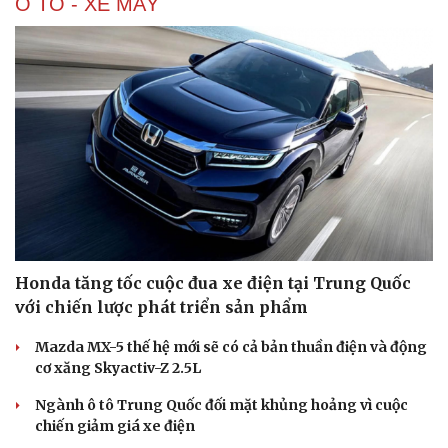
Ô TÔ - XE MÁY
Âm nhạc
Sao Việt
Di sản
Honda tăng tốc cuộc đua xe điện tại Trung Quốc
với chiến lược phát triển sản phẩm
Mazda MX-5 thế hệ mới sẽ có cả bản thuần điện và động
cơ xăng Skyactiv-Z 2.5L
Ngành ô tô Trung Quốc đối mặt khủng hoảng vì cuộc
chiến giảm giá xe điện