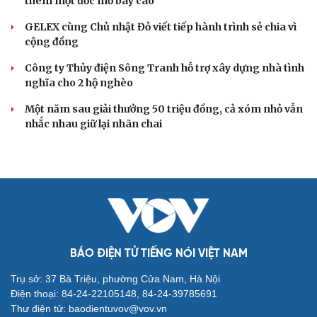
thêm một ước mơ bay cao
GELEX cùng Chủ nhật Đỏ viết tiếp hành trình sẻ chia vì
cộng đồng
Công ty Thủy điện Sông Tranh hỗ trợ xây dựng nhà tình
nghĩa cho 2 hộ nghèo
Một năm sau giải thưởng 50 triệu đồng, cả xóm nhỏ vẫn
nhắc nhau giữ lại nhãn chai
BÁO ĐIỆN TỬ TIẾNG NÓI VIỆT NAM
Trụ sở: 37 Bà Triệu, phường Cửa Nam, Hà Nội
Điện thoại: 84-24-22105148, 84-24-39785691
Thư điện tử: baodientuvov@vov.vn