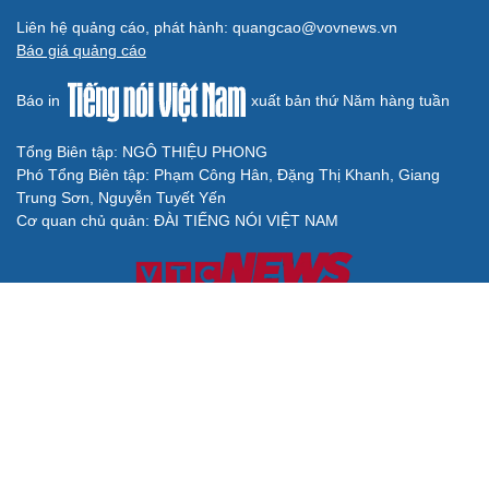
Liên hệ quảng cáo, phát hành: quangcao@vovnews.vn
Báo giá quảng cáo
Báo in
xuất bản thứ Năm hàng tuần
Tổng Biên tập: NGÔ THIỆU PHONG
Phó Tổng Biên tập: Phạm Công Hân, Đặng Thị Khanh, Giang
Trung Sơn, Nguyễn Tuyết Yến
Cơ quan chủ quản: ĐÀI TIẾNG NÓI VIỆT NAM
Không được sao chép lại bất kỳ thông tin nào từ website này khi
chưa có sự đồng ý bằng văn bản của Báo Điện tử Tiếng nói Việt
Nam
Giấy phép số 27/GP-BVHTTDL của Bộ Văn hóa, Thể thao và Du