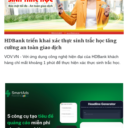
Sức khỏe
Đời sống
Dinh dưỡng - món ngon
Nhà đẹp
Cây thuốc
Blog
Sản phụ khoa
Tình yêu - Gia đình
Nhi khoa
HDBank triển khai xác thực sinh trắc học tăng
Nam khoa
cường an toàn giao dịch
Làm đẹp - giảm cân
Phòng mạch online
VOV.VN - Với ứng dụng công nghệ hiện đại của HDBank khách
Ăn sạch sống khỏe
hàng chỉ mất khoảng 1 phút để thực hiện xác thực sinh trắc học.