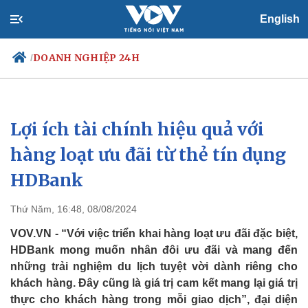
English
DOANH NGHIỆP 24H
/
Lợi ích tài chính hiệu quả với
Chính trị
Xã hội
Đảng
Tin 24h
hàng loạt ưu đãi từ thẻ tín dụng
Tổ chức nhân sự
Dự báo thời tiết
HDBank
Quốc hội
Giáo dục
Nhận diện sự thật
Dấu ấn VOV
Việc làm
Thứ Năm, 16:48, 08/08/2024
Biển đảo
VOV.VN - “Với việc triển khai hàng loạt ưu đãi đặc biệt,
HDBank mong muốn nhân đôi ưu đãi và mang đến
những trải nghiệm du lịch tuyệt vời dành riêng cho
khách hàng. Đây cũng là giá trị cam kết mang lại giá trị
thực cho khách hàng trong mỗi giao dịch”, đại diện