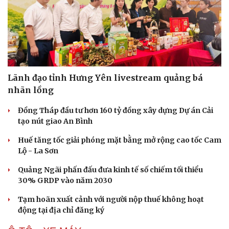
Lãnh đạo tỉnh Hưng Yên livestream quảng bá
nhãn lồng
Đồng Tháp đầu tư hơn 160 tỷ đồng xây dựng Dự án Cải
tạo nút giao An Bình
Huế tăng tốc giải phóng mặt bằng mở rộng cao tốc Cam
Lộ - La Sơn
Quảng Ngãi phấn đấu đưa kinh tế số chiếm tối thiểu
30% GRDP vào năm 2030
Văn hóa
Giải trí
Tạm hoãn xuất cảnh với người nộp thuế không hoạt
động tại địa chỉ đăng ký
Sân khấu - Điện ảnh
Nghệ sĩ
Văn học
Thời trang