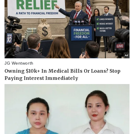
Thể thao
Ô tô - Xe máy
Bóng đá
Ô tô
Lịch thi đấu bóng đá
Xe máy