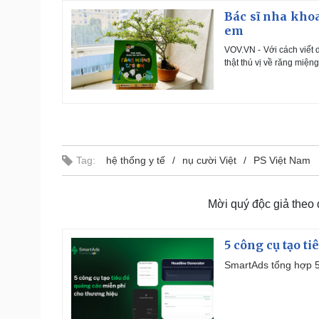
Bác sĩ nha kho
em
VOV.VN - Với cách viết 
thật thú vị về răng miện
Tag:
hệ thống y tế
nụ cười Việt
PS Việt Nam
Mời quý độc giả theo
5 công cụ tạo t
SmartAds tổng hợp 5 