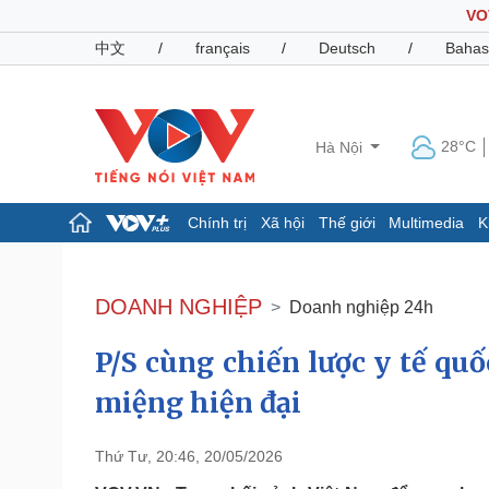
VO
中文
/
français
/
Deutsch
/
Bahas
28°C
Hà Nội
Chính trị
Xã hội
Thế giới
Multimedia
K
Chính trị
Xã hội
Đảng
Tin 24h
DOANH NGHIỆP
Doanh nghiệp 24h
Tổ chức nhân sự
Dự báo thời tiết
Quốc hội
Giáo dục
P/S cùng chiến lược y tế qu
Nhận diện sự thật
Dấu ấn VOV
Việc làm
miệng hiện đại
Biển đảo
Pháp luật
Quân sự - Quốc phòng
Thứ Tư, 20:46, 20/05/2026
Vụ án
Vũ khí