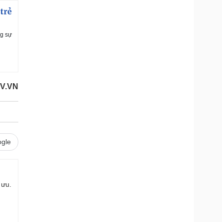
trẻ
ng sự
OV.VN
gle
 ưu.