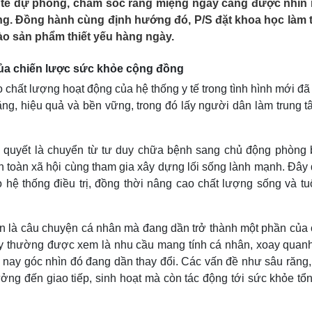
 tế dự phòng, chăm sóc răng miệng ngày càng được nhìn
Lịch thi đấu bóng đá
Xe máy
ng. Đồng hành cùng định hướng đó, P/S đặt khoa học làm 
Thế giới thể thao
Tư vấn
ào sản phẩm thiết yếu hàng ngày.
eSports
V
Hậu trường
của chiến lược sức khỏe cộng đồng
Văn hóa
Giải trí
D
 chất lượng hoạt động của hệ thống y tế trong tình hình mới đ
Sân khấu - Điện ảnh
Nghệ sĩ
ằng, hiệu quả và bền vững, trong đó lấy người dân làm trung 
Văn học
Thời trang
Âm nhạc
Sao Việt
c
Di sản
 quyết là chuyển từ tư duy chữa bệnh sang chủ động phòng 
ch toàn xã hội cùng tham gia xây dựng lối sống lành mạnh. Đây
hệ thống điều trị, đồng thời nâng cao chất lượng sống và tuổ
n là câu chuyện cá nhân mà đang dần trở thành một phần của 
ày thường được xem là nhu cầu mang tính cá nhân, xoay quanh
n nay góc nhìn đó đang dần thay đổi. Các vấn đề như sâu răng
g đến giao tiếp, sinh hoạt mà còn tác động tới sức khỏe tổn