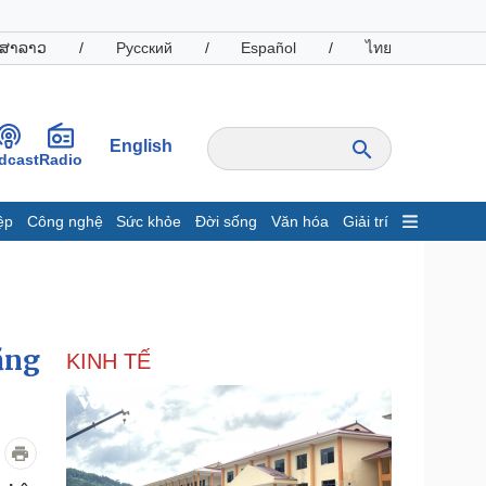
ສາລາວ
/
Русский
/
Español
/
ไทย
English
dcast
Radio
ệp
Công nghệ
Sức khỏe
Đời sống
Văn hóa
Giải trí
inh tế
Thị trường
ất động sản
Giá vàng
hởi nghiệp
Tiêu dùng
Tỷ giá
ăng
KINH TẾ
Chứng khoán
Giá cà phê
oanh nghiệp
Công nghệ
hông tin doanh nghiệp
Sành điệu