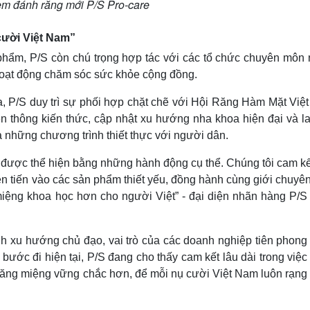
m đánh răng mới P/S Pro-care
cười Việt Nam”
phẩm, P/S còn chú trọng hợp tác với các tổ chức chuyên môn
hoạt động chăm sóc sức khỏe cộng đồng.
, P/S duy trì sự phối hợp chặt chẽ với Hội Răng Hàm Mặt Việ
n thông kiến thức, cập nhật xu hướng nha khoa hiện đại và la
những chương trình thiết thực với người dân.
 được thể hiện bằng những hành động cụ thể. Chúng tôi cam kết
ên tiến vào các sản phẩm thiết yếu, đồng hành cùng giới chuyê
iệng khoa học hơn cho người Việt” - đại diện nhãn hàng P/S
hành xu hướng chủ đạo, vai trò của các doanh nghiệp tiên phong
bước đi hiện tại, P/S đang cho thấy cam kết lâu dài trong việ
răng miệng vững chắc hơn, để mỗi nụ cười Việt Nam luôn rạng 