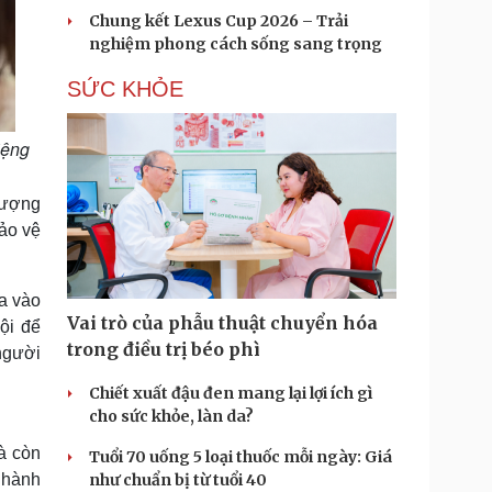
Chung kết Lexus Cup 2026 – Trải
nghiệm phong cách sống sang trọng
SỨC KHỎE
iệng
lượng
ảo vệ
a vào
Vai trò của phẫu thuật chuyển hóa
ội để
trong điều trị béo phì
 người
Chiết xuất đậu đen mang lại lợi ích gì
cho sức khỏe, làn da?
à còn
Tuổi 70 uống 5 loại thuốc mỗi ngày: Giá
 hành
như chuẩn bị từ tuổi 40