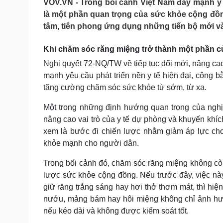
VOV.VN - Trong bối cảnh Việt Nam đẩy mạnh y
Tin nóng
Việt Nam
là một phần quan trọng của sức khỏe cộng đồ
Tư vấn luật
Phân tích
tâm, tiên phong ứng dụng những tiến bộ mới v
Khi chăm sóc răng miệng trở thành một phần 
Sức khỏe
Đời sống
Nghị quyết 72-NQ/TW về tiếp tục đổi mới, nâng cao
Dinh dưỡng - món ngon
Nhà đẹp
mạnh yêu cầu phát triển nền y tế hiện đại, công b
Cây thuốc
Blog
tăng cường chăm sóc sức khỏe từ sớm, từ xa.
Sản phụ khoa
Tình yêu - Gia đình
Nhi khoa
Một trong những định hướng quan trọng của nghị
Nam khoa
nâng cao vai trò của y tế dự phòng và khuyến khí
Làm đẹp - giảm cân
Phòng mạch online
xem là bước đi chiến lược nhằm giảm áp lực cho 
Ăn sạch sống khỏe
khỏe mạnh cho người dân.
Cải chính
Trong bối cảnh đó, chăm sóc răng miệng không cò
lược sức khỏe cộng đồng. Nếu trước đây, việc n
giữ răng trắng sáng hay hơi thở thơm mát, thì hiệ
nướu, mảng bám hay hôi miệng không chỉ ảnh hưởn
nếu kéo dài và không được kiểm soát tốt.