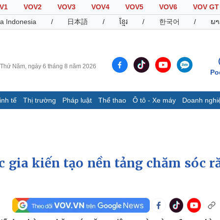
V1
VOV2
VOV3
VOV4
VOV5
VOV6
VOV GT
a Indonesia
/
日本語
/
ខ្មែរ
/
한국어
/
ພາ
Thứ Năm, ngày 6 tháng 8 năm 2026
Po
inh tế
Thị trường
Pháp luật
Thể thao
Ô tô - Xe máy
Doanh nghi
Thế giới
Multimedia
K
Quan sát
Video
B
Cuộc sống đó đây
Ảnh
K
Hồ sơ
E-Magazine
ốc gia kiến tạo nền tảng chăm sóc r
Infographic
Thể thao
Ô tô - Xe máy
D
Bóng đá
Ô tô
T