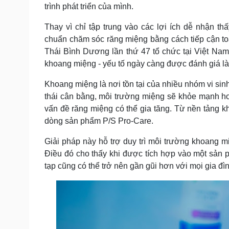
trình phát triển của mình.
Thay vì chỉ tập trung vào các lợi ích dễ nhận 
chuẩn chăm sóc răng miệng bằng cách tiếp cận to
Thái Bình Dương lần thứ 47 tổ chức tại Việt Nam, 
khoang miệng - yếu tố ngày càng được đánh giá là
Khoang miệng là nơi tồn tại của nhiều nhóm vi sinh
thái cân bằng, môi trường miệng sẽ khỏe mạnh hơn
vấn đề răng miệng có thể gia tăng. Từ nền tảng 
dòng sản phẩm P/S Pro-Care.
Giải pháp này hỗ trợ duy trì môi trường khoang mi
Điều đó cho thấy khi được tích hợp vào một sản
tạp cũng có thể trở nên gần gũi hơn với mọi gia đì