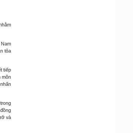
 nhằm
t Nam
n tỏa
 tiếp
n môn
 nhấn
 trong
c đồng
rỡ và