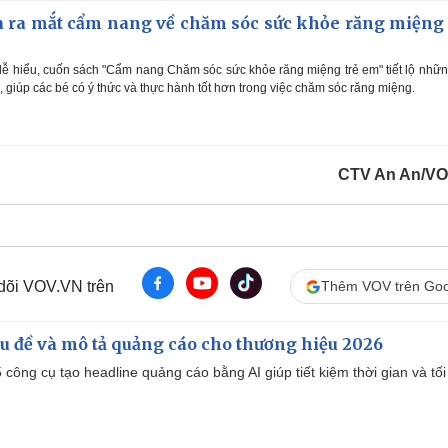
a ra mắt cẩm nang về chăm sóc sức khỏe răng miệng 
dễ hiểu, cuốn sách "Cẩm nang Chăm sóc sức khỏe răng miệng trẻ em" tiết lộ nhữ
g, giúp các bé có ý thức và thực hành tốt hơn trong việc chăm sóc răng miệng.
CTV An An/V
 dõi VOV.VN trên
Thêm VOV trên Goo
iêu đề và mô tả quảng cáo cho thương hiệu 2026
công cụ tạo headline quảng cáo bằng AI giúp tiết kiệm thời gian và tối