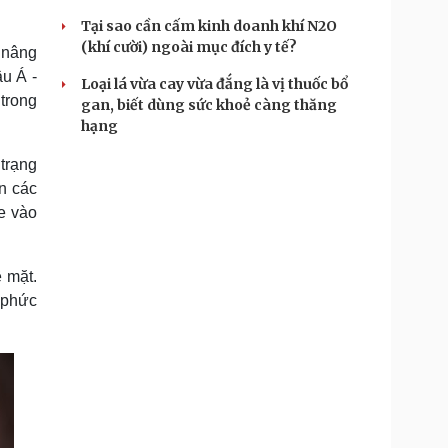
Tại sao cần cấm kinh doanh khí N2O
(khí cười) ngoài mục đích y tế?
 nâng
u Á -
Loại lá vừa cay vừa đắng là vị thuốc bổ
 trong
gan, biết dùng sức khoẻ càng thăng
hạng
 trạng
n các
e vào
ề mặt.
 phức