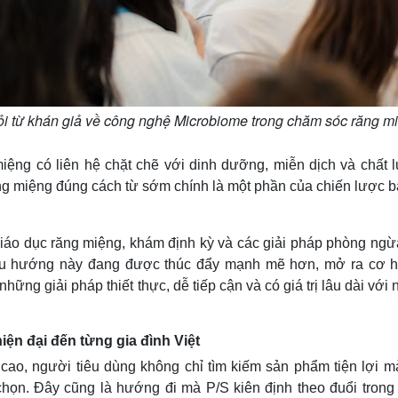
u hỏi từ khán giả về công nghệ Microbiome trong chăm sóc răng m
iệng có liên hệ chặt chẽ với dinh dưỡng, miễn dịch và chất 
ăng miệng đúng cách từ sớm chính là một phần của chiến lược b
giáo dục răng miệng, khám định kỳ và các giải pháp phòng ngừ
 xu hướng này đang được thúc đẩy mạnh mẽ hơn, mở ra cơ h
ng giải pháp thiết thực, dễ tiếp cận và có giá trị lâu dài với
iện đại đến từng gia đình Việt
ao, người tiêu dùng không chỉ tìm kiếm sản phẩm tiện lợi m
họn. Đây cũng là hướng đi mà P/S kiên định theo đuổi trong