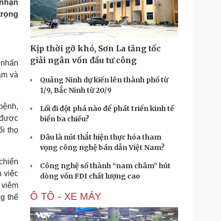
 nhận
Doanh nghiệp 24h
Tin Công nghệ
trọng
Doanh nhân
Trải nghiệm
ì cộng đồng
Chuyển đổi số
Kịp thời gỡ khó, Sơn La tăng tốc
u lịch
Podcast
giải ngân vốn đầu tư công
ã nhấn
Tư vấn
Câu chuyện thời sự
tâm và
Săn Tour
Đọc truyện đêm khuya
Quảng Ninh dự kiến lên thành phố từ
heck-in
Cửa sổ tình yêu
1/9, Bắc Ninh từ 20/9
Kể chuyện cho bé
bệnh,
Lối đi đột phá nào để phát triển kinh tế
Hạt giống tâm hồn
 được
biển ba chiều?
i thọ
Đâu là nút thắt hiện thực hóa tham
vọng công nghệ bán dẫn Việt Nam?
chiến
Công nghệ số thành “nam châm” hút
 việc
dòng vốn FDI chất lượng cao
, viêm
Ô TÔ - XE MÁY
g thể