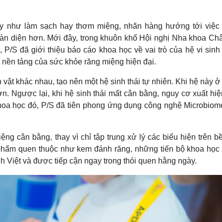
thấy như làm sạch hay thơm miệng, nhãn hàng hướng tới việc
àn diện hơn. Mới đây, trong khuôn khổ Hội nghị Nha khoa Châ
P/S đã giới thiệu báo cáo khoa học về vai trò của hệ vi sinh
 nền tảng của sức khỏe răng miệng hiện đại.
 vật khác nhau, tạo nên một hệ sinh thái tự nhiên. Khi hệ này ở
. Ngược lại, khi hệ sinh thái mất cân bằng, nguy cơ xuất hiệ
khoa học đó, P/S đã tiên phong ứng dụng công nghệ Microbiom
ệng cân bằng, thay vì chỉ tập trung xử lý các biểu hiện trên b
 phẩm quen thuộc như kem đánh răng, những tiến bộ khoa học
nh Việt và được tiếp cận ngay trong thói quen hằng ngày.